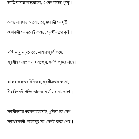
জাতি দাঙ্গার অন্তরালে, এ দেশ যাচ্ছে পুড়ে।
লোভ লালসার অত‍্যাচারে, মসনদী সব দৃষ্টি,
দেশবাসী সব ভুলেই যাচ্ছে, স্বাধীনতার কৃষ্টি।
রাখি বন্ধু বন্ধনেতে, আমার স্বর্গ ধামে,
স্বাধীন ভারত গড়ার লক্ষ‍্যে, গুনছি প্রহর যামে।
যাদের রক্তের বিনিময়ে, স্বাধীনতার দোলা,
বীর বিপ্লবী শহিদ তাদের, মর্মে যায় না ভোলা।
স্বাধীনতার প্রাক্কালেতেই, খন্ডিত হল দেশ,
স্বার্থান্বেষী লোভাতুর সব, দেশটা করল শেষ।