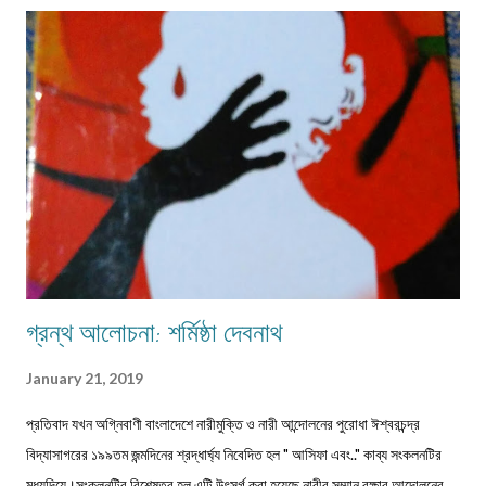
ধরনের পেশার মানুষদের চোখে পোড়তো। কোন পেশা ছিল সম্বৎসরের,আবার কোন পেশা
এককালীন। সব পেশার লোকেরাই কত নিষ্ঠা ভরে গাঁয়ে তাদের পরিষেবা দিত। বিনিময়ে
সামান্য আয় হত তাদের। আর সেই আয়টুকুই ছিল তাদের সংসার নির্বাহের একমাত্র উপায়।
কালে কালান্তরে সেই সব পেশা,সেই সব সমাজবন্ধুরা হারিয়ে গ্যাছে। শুধুমাত্র তারা বেঁচে
আছে অগ্রজের গল্পকথায়,আর বিভিন...
গ্রন্থ আলোচনা: শর্মিষ্ঠা দেবনাথ
January 21, 2019
প্রতিবাদ যখন অগ্নিবাণী বাংলাদেশে নারীমুক্তি ও নারী আন্দোলনের পুরোধা ঈশ্বরচন্দ্র
বিদ্যাসাগরের ১৯৯তম জন্মদিনের শ্রদ্ধার্ঘ্য নিবেদিত হল " আসিফা এবং.." কাব্য সংকলনটির
মধ্যদিয়ে।সংকলনটির বিশেষত্ব হল,এটি উৎসর্গ করা হয়েছে নারীর সম্মান রক্ষার আন্দোলনের