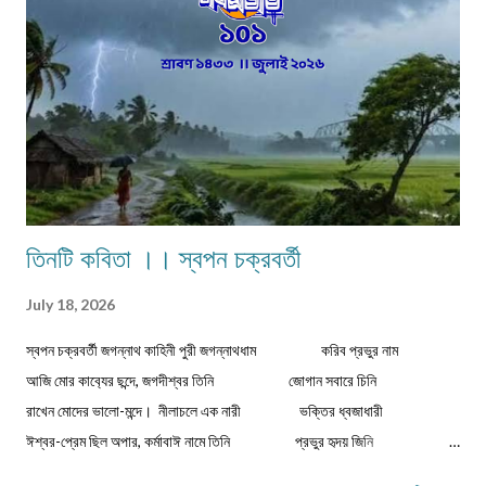
জন্য'। ২) বানানের দিকে বিশেষ নজর দেবেন। ৩) য...
তিনটি কবিতা ।। স্বপন চক্রবর্তী
July 18, 2026
স্বপন চক্রবর্তী জগন্নাথ কাহিনী পুরী জগন্নাথধাম করিব প্রভুর নাম
আজি মোর কাব‍্যের ছন্দে, জগদীশ্বর তিনি জোগান সবারে চিনি
রাখেন মোদের ভালো-মন্দে। নীলাচলে এক নারী ভক্তির ধ্বজাধারী
ঈশ্বর-প্রেম ছিল অপার, কর্মাবাঈ নামে তিনি প্রভুর হৃদয় জিনি
করিতেন দিব্য সংসার। ভিখারিণী অতি দীন বার্ধক্যে শক্তিহীন ...