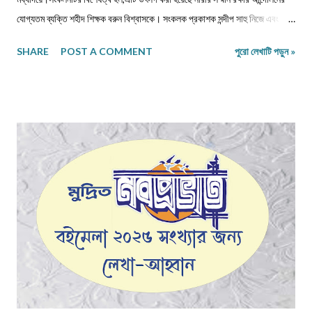
যোগ্যতম ব্যক্তি শহীদ শিক্ষক বরুন বিশ্বাসকে। সংকলক প্রকাশক সন্দীপ সাহু নিজে এবং
বিশিষ্ট কবি সাহিত্যিকদের দিয়ে লিখিয়ে নিয়েছেন এমন কিছু কবিতা, যা শুধুমাত্র শব্দ ও ছন্দের
SHARE
POST A COMMENT
পুরো লেখাটি পড়ুন »
অনুবন্ধ নয়, এক একটি অগ্নিবাণী।আসলে জীবনকে দেখার স্বাতন্ত্র‍্যে কবিরা সব সময়ই
অগ্রগণ্য এবং অনন্য।যুগ ও জীবন দ্বন্দ্বের কণ্ঠস্বরকে আশ্রয় করে,একদিকে মনের প্রবল
দাহ ও অন্যদিকে নির্যাতিতা শিশুকন্যা ও নারীর প্রতি মনের গভীর আকুলতা থেকে প্রকাশ
পেয়েছে "আসিফা এবং" এর কবিতাগুলি।এক অন্ধকার সময়ের মুখোমুখি আমরা,সেই অন্ধকার
আমাদের নিয়ে এসেছে সামাজিক অবক্ষয়ের শেষধাপে যেখানে নৈতিকতা,পাপবোধ,গ্লানিকে সরিয়ে
রেখে, সমাজের বানানো নিয়মকে তোয়াক্কা না করে,অনায়াস দক্ষতায় ও ক্ষিপ্রতায় নিজেরই
ধর্মচেতনাকে জলাঞ্জলি দিয়ে কিছু মানুষ তার পশুত্বের পরিচয় দিয়েছে ধর্ষণ ও ন...