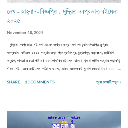
লেখা-আহ্বান-বিজ্ঞপ্তি : মুদ্রিত নবপ্রভাত বইমেলা
২০২৫
November 18, 2024
মুদ্রিত নবপ্রভাত বইমেলা ২০২৫ সংখ্যার জন্য লেখা-আহ্বান-বিজ্ঞপ্তি মুদ্রিত
নবপ্রভাত বইমেলা ২০২৫ সংখ্যার জন্য প্রবন্ধ-নিবন্ধ, মুক্তগদ্য, রম্যরচনা, ছোটগল্প,
অণুগল্প, কবিতা ও ছড়া পাঠান। যে-কোন বিষয়েই লেখা যাবে। শব্দ বা লাইন সংখ্যার কড়াকড়ি
বাঁধন নেই। তবে ছোট লেখা পাঠানো ভালো, তাতে অনেককেই সুযোগ দেওয়া যায়। যেমন,
কবিতা/ছড়া ১২-১৬ লাইনের মধ্যে, অণুগল্প/মুক্তগদ্য কমবেশি ৩০০/৩৫০শব্দে, গল্প/রম্যরচনা
SHARE
15 COMMENTS
পুরো লেখাটি পড়ুন »
৮০০-৯০০ শব্দে, প্রবন্ধ/নিবন্ধ ১৫০০-১৬০০ শব্দে। তবে এ বাঁধন 'অবশ্যমান্য' নয়। সম্পূর্ণ
অপ্রকাশিত লেখা পাঠাতে হবে। মনোনয়নের সুবিধার্থে একাধিক লেখা পাঠানো ভালো। তবে
একই মেলেই দেবেন। একজন ব্যক্তি একান্ত প্রয়োজন ছাড়া একাধিক মেল করবেন না।
লেখা মেলবডিতে টাইপ বা পেস্ট করে পাঠাবেন। word ফাইলে পাঠানো যেতে পারে। লেখার
সঙ্গে দেবেন নিজের নাম, ঠিকানা এবং ফোন ও whatsapp নম্বর। (ছবি দেওয়ার দরকার
নেই।) ১) মেলের সাবজেক্ট লাইনে লিখবেন 'মুদ্রিত নবপ্রভাত বইমেলা সংখ্যা ২০২৬-এর