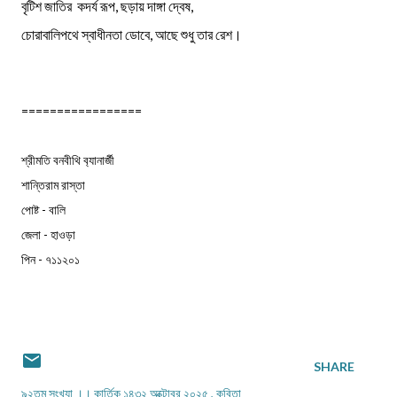
বৃটিশ জাতির কদর্য রূপ, ছড়ায় দাঙ্গা দ্বেষ,
চোরাবালিপথে স্বাধীনতা ডোবে, আছে শুধু তার রেশ।
=================
শ্রীমতি বনবীথি ব‍্যানার্জী
শান্তিরাম রাস্তা
পোষ্ট - বালি
জেলা - হাওড়া
পিন - ৭১১২০১
SHARE
৯২তম সংখ্যা ।। কার্তিক ১৪৩২ অক্টোবর ২০২৫
কবিতা