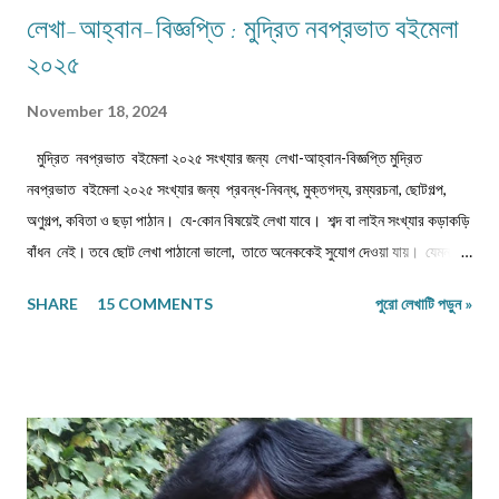
লেখা-আহ্বান-বিজ্ঞপ্তি : মুদ্রিত নবপ্রভাত বইমেলা
২০২৫
November 18, 2024
মুদ্রিত নবপ্রভাত বইমেলা ২০২৫ সংখ্যার জন্য লেখা-আহ্বান-বিজ্ঞপ্তি মুদ্রিত
নবপ্রভাত বইমেলা ২০২৫ সংখ্যার জন্য প্রবন্ধ-নিবন্ধ, মুক্তগদ্য, রম্যরচনা, ছোটগল্প,
অণুগল্প, কবিতা ও ছড়া পাঠান। যে-কোন বিষয়েই লেখা যাবে। শব্দ বা লাইন সংখ্যার কড়াকড়ি
বাঁধন নেই। তবে ছোট লেখা পাঠানো ভালো, তাতে অনেককেই সুযোগ দেওয়া যায়। যেমন,
কবিতা/ছড়া ১২-১৬ লাইনের মধ্যে, অণুগল্প/মুক্তগদ্য কমবেশি ৩০০/৩৫০শব্দে, গল্প/রম্যরচনা
SHARE
15 COMMENTS
পুরো লেখাটি পড়ুন »
৮০০-৯০০ শব্দে, প্রবন্ধ/নিবন্ধ ১৫০০-১৬০০ শব্দে। তবে এ বাঁধন 'অবশ্যমান্য' নয়। সম্পূর্ণ
অপ্রকাশিত লেখা পাঠাতে হবে। মনোনয়নের সুবিধার্থে একাধিক লেখা পাঠানো ভালো। তবে
একই মেলেই দেবেন। একজন ব্যক্তি একান্ত প্রয়োজন ছাড়া একাধিক মেল করবেন না।
লেখা মেলবডিতে টাইপ বা পেস্ট করে পাঠাবেন। word ফাইলে পাঠানো যেতে পারে। লেখার
সঙ্গে দেবেন নিজের নাম, ঠিকানা এবং ফোন ও whatsapp নম্বর। (ছবি দেওয়ার দরকার
নেই।) ১) মেলের সাবজেক্ট লাইনে লিখবেন 'মুদ্রিত নবপ্রভাত বইমেলা সংখ্যা ২০২৬-এর