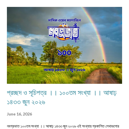
কঠোর এবং কঠিন পরিস্থিতিতেও নীলিমার মা শ্রীমতী মেনকা‚ সংসার সামলে তার ছেলেমেয়েদের
পড়াশুনার প্রতি যথেষ্ট তৎপর ও সহানুভূতিশীল। তাদের পড়াশুনায় কোনো খামতি রাখেননি।
যথা সময়ে তাদেরকে বিদ্যালয়ের মুখ দেখিয়েছে – টিউশনের বন্দোবস্ত করেছে। তাদের জীবন
যাতে সুখকর হয় সেটাই প্রতিদিন ভগবানের কাছে প্রার্থনা করেছে। পাঁচ-পাঁচটি ছেলেমেয়ের
মধ্যে সবাইকে উচ্চশিক্ষিত করে তোলা একপ...
প্রচ্ছদ ও সূচিপত্র ।। ১০০তম সংখ্যা ।। আষাঢ়
১৪৩৩ জুন ২০২৬
June 16, 2026
নবপ্রভাত ১০০তম সংখ্যা ।। আষাঢ় ১৪৩৩ জুন ২০২৬ এই সংখ্যায় প্রকাশিত লেখাগুলোর