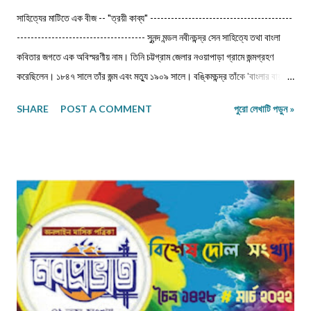
সাহিত্যের মাটিতে এক বীজ -- "ত্রয়ী কাব্য" -----------------------------------------
------------------------------------- সুনন্দ মন্ডল নবীনচন্দ্র সেন সাহিত্যে তথা বাংলা
কবিতার জগতে এক অবিস্মরণীয় নাম। তিনি চট্টগ্রাম জেলার নওয়াপাড়া গ্রামে জন্মগ্রহণ
করেছিলেন। ১৮৪৭ সালে তাঁর জন্ম এবং মত্যু ১৯০৯ সালে। বঙ্কিমচন্দ্র তাঁকে 'বাংলার বায়রন'
বলেছেন। ‎জীবৎকালীন যুগে আত্মপ্রত্যয়ের মধ্যে জাতীয় চরিত্র আত্মস্থ করে নতুন সংস্কারে
SHARE
POST A COMMENT
পুরো লেখাটি পড়ুন »
প্রয়াসী হয়ে ভবিষ্যতের স্বপ্ন দেখেছেন।মধুসূদন-হেমচন্দ্র-নবীনচন্দ্র--এই তিন কবি বাংলা
কাব্যধারায় প্রাণ সঞ্চার করেছিলেন। বিশেষত মহাকাব্য লেখার দুঃসাহস দেখিয়েছিলেন। এদিক
থেকে মধুসূদন দত্ত একজন সফল মহাকাব্যিক। তাঁর 'মেঘনাদ বধ' কাব্যের মত গভীর ও
ব্যঞ্জনাময় না হলেও নবীনচন্দ্র সেনের 'ত্রয়ী' কাব্য বিশেষ মর্যাদা দাবি করতেই পারে। তাছাড়া
'ত্রয়ী' কাব্যে ধর্মীয় ভাবধারার আবেগ ফুটিয়ে তোলা হয়েছে। ‎ ‎নবীনচন্দ্র সেন বহু কাব্য
লিখেছেন। যেমন- 'অবকাশরঞ্জিনী','পলাশীর যুদ্ধ', 'ক্লিওপেট্রা', 'রঙ্গমতী', 'খ্রীষ্ট', ...