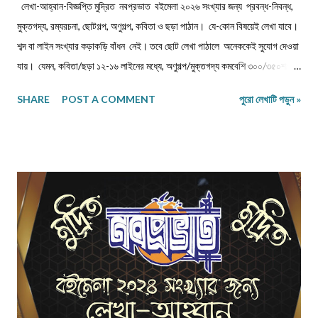
লেখা-আহ্বান-বিজ্ঞপ্তি মুদ্রিত নবপ্রভাত বইমেলা ২০২৬ সংখ্যার জন্য প্রবন্ধ-নিবন্ধ,
মুক্তগদ্য, রম্যরচনা, ছোটগল্প, অণুগল্প, কবিতা ও ছড়া পাঠান। যে-কোন বিষয়েই লেখা যাবে।
শব্দ বা লাইন সংখ্যার কড়াকড়ি বাঁধন নেই। তবে ছোট লেখা পাঠালে অনেককেই সুযোগ দেওয়া
যায়। যেমন, কবিতা/ছড়া ১২-১৬ লাইনের মধ্যে, অণুগল্প/মুক্তগদ্য কমবেশি ৩০০/৩৫০শব্দে,
গল্প/রম্যরচনা ৮০০-৯০০ শব্দে, প্রবন্ধ/নিবন্ধ ১৫০০-১৬০০ শব্দে হলে ভালো। তবে এ বাঁধন
SHARE
POST A COMMENT
পুরো লেখাটি পড়ুন »
'অবশ্যমান্য' নয়। সম্পূর্ণ অপ্রকাশিত লেখা পাঠাতে হবে। মনোনয়নের সুবিধার্থে একাধিক
লেখা পাঠানো ভালো। তবে একই মেলেই দেবেন। একজন ব্যক্তি একান্ত প্রয়োজন ছাড়া
একাধিক মেল করবেন না। লেখা মেলবডিতে টাইপ বা পেস্ট করে পাঠাবেন। word ফাইলে
পাঠানো যেতে পারে। লেখার সঙ্গে দেবেন নিজের নাম, ঠিকানা এবং ফোন ও whatsapp
নম্বর। (ছবি দেওয়ার দরকার নেই।) ১) মেলের সাবজেক্ট লাইনে লিখবেন 'মুদ্রিত নবপ্রভাত
বইমেলা সংখ্যা ২০২৬-এর জন্য'। ২) বানানের দিকে বিশেষ নজর দেবেন। ৩) যতিচিহ্নের
আগে স্পেস না দিয়ে পরে দেবেন। ৪) বিশেষ কোন চিহ্ন (যেমন @ # ...