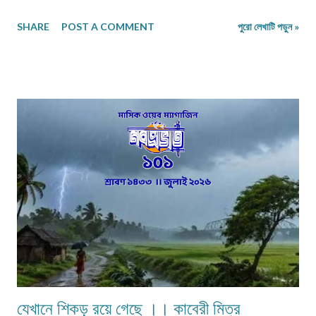
ইচ্ছের অন্তঃপুরে পাহাড়ের মতো ভারী হয়ে বসে আছো, এ যেন সভ্যতার এক ধ্বংসাবশেষ।
SHARE
POST A COMMENT
পুরো লেখাটি পড়ুন »
প্রতিটি নিঃশ্বাসে তোমার নাম প্রকম্পিত হয়, যেন ধারালো ছুরি বুক চিরে রক্ত ঝরায়। ভুলতে
চেয়েছি— কিন্তু স্মৃতিগুলো আমার রক্তে জমাট বেঁধে আছে, যেন পাথরখচিত প্রাচীন লিপি।
তুমি হয়ে গেছো আমার নীরব কান্না, প্রতিটি লিখতে না পারা কবিতা আমার ভাঙা আত্মার
লুকানো আর্তনাদ। তোমার স্পর্শ নেই, নেই আমাদের সম্পর্কের কোন নাম— তবু তুমি আছো
অদৃশ্য, অমোঘ, যেন প্রতিটি ক্ষতচিহ্নে চিরন্তন বসবাস করা এক নিঃশব্দ মৃত্যু। ক্ষত-নিবদ্ধ
বাঁশি… প্রিয় “বাংলাবিদ” আমার, কি এক আশ্চর্য সমর্পণ তন্ময়তা, মোহময় আকর্ষণ, বকুলের
বিহ্বল ঘ্রাণ তোমার সত্তায়! তোমার বিস্তীর্ণ গালিচা থেকে বিদীর্ণ হয়ে আজ আমি বিচ্ছেদের
নিঃ...
যেখানে শিকড় রয়ে গেছে ।। কাবেরী মিত্র