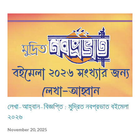
বহুদিন ধরেই গোটা উত্তরবঙ্গের সর্ববৃহৎ উৎসবে পর্যবসিত।কোচবিহারের এই রাস উৎসবকে
কেন্দ্র করে যে মেলা হয় তাও সময়ের হাত ধরে অনেক বদলে গেছে। এসেছে আধুনিকতার ছোঁয়া!
শৈশবে বাবার হাত ধরে যে মেলা দেখেছি তা চরিত্র ও আকৃতি দু'দিক থেকেই বদলে গেছে। গত
পঁচিশ বছর ধরে খুব কাছে থেকে এই উৎসব ও মেলা দেখা, অনুভব করার সুযোগ হয়েছে। যা
দিনদিন অভিজ্ঞতা ও প্রাপ্তির ঝুলিকে সমৃদ্ধ করে গেছে প্রতি ক্ষেত্রেই। খুব সংক্ষেপে এই
উৎসবের ইতিহাস না জানাটা কিন্তু অবিচারই ...
লেখা-আহ্বান-বিজ্ঞপ্তি : মুদ্রিত নবপ্রভাত বইমেলা
২০২৬
November 20, 2025