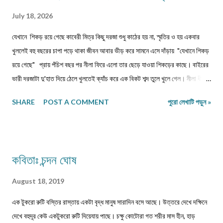
July 18, 2026
যেখানে শিকড় রয়ে গেছে কাবেরী মিত্র কিছু দরজা শুধু কাঠের হয় না, স্মৃতির ও হয় একবার
খুললেই বহু বছরের চাপা পড়ে থাকা জীবন আবার ভীড় করে সামনে এসে দাঁড়ায় "যেখানে শিকড়
রয়ে গেছে" প্রায় পঁচিশ বছর পর নীলা ফিরে এলো তার ছেড়ে যাওয়া শিকড়ের কাছে। বাইরের
ভারী দরজাটা দু'হাত দিয়ে ঠেলে খুলতেই ক্যাঁচ করে এক বিকট শব্দ তুলে খুলে গেল। নীলা ধীরে
ধীরে ভিতরে প্রবেশ করল। কত বছর পর! অথচ মনে হলো, সময় যেন এই বাড়ির উঠোনে এসে
SHARE
POST A COMMENT
পুরো লেখাটি পড়ুন »
থমকে দাঁড়িয়ে আছে। আজও একইভাবে দাঁড়িয়ে আছে উঠোনের একধারে নিজে থেকে বেড়ে
ওঠা সেই শিউলি গাছটা। শরৎ এলেই যার ফুলের গন্ধে চারদিক ভরে উঠত। সেই গন্ধই যেন
জানিয়ে দিত—মা দুর্গা আসছেন। ভোরবেলা ফুল তোলা নিয়ে নীলা আর ওর বোনের মধ্যে রোজ
ঝগড়া বাঁধত। কেউই এত সকালে ঘুম থেকে উঠে ফুল তুলতে রাজি হতো না। অথচ ঠাম্মির হুকুম
কবিতাঃ চন্দন ঘোষ
—দুই বোনকেই ফুল তুলতে হবে। দেখতে দেখতে মহালয়ার দিন এসে যেত। ভোরবেলায়
বীরেন্দ্রকৃষ্ণ ভদ্রের কণ্ঠে চণ্ডীপাঠ শুরু হতেই সারা বাড়ি যেন এক মঙ্গলময় আবহে ভরে
August 18, 2019
উঠত। সেই দিন থেকেই শুরু হয়ে যেত মা, কাকিমা আর জেঠিমাদের ব্যস্ততা। পুজোয় আসা
এক টুকরো রুটি বস্তির রাস্তায় একটা বৃদ্ধ মানুষ সারাদিন বসে আছে। উত্তরে দেখে দক্ষিনে
অতিথিদের জন্য নানারকম মিষ্টি তৈরির ধুম পড়ে ...
দেখে বহুদূর কেউ একটুকরো রুটি দিয়েযায় পাছে। চক্ষু কোটোরা গত শরীর মাস হীন, হাড়