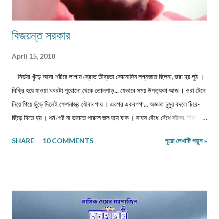
বিজয়ন্ত সরকার
April 15, 2018
নির্ভয়া খুঁড়ে আসা শরীরে লাগায় স্রোত তীব্রতা কোনোদিন লগ্নজাত ছিলনা, জরা হয় লুঠ ।
বিক্রি হয়ে যাওয়া খবরটা পুরোনো থেকে তোলপাড়... যেভাবে সময় উপত্যকা আজ । ওরা টেনে
নিয়ে গিয়ে ছুঁড়ে দিলেই ক্ষেপনাস্ত্র যৌবন পায় । এরপর একবগগা... অজ্ঞাত চুমুর বদলে চিরে-
ছিঁড়ে দিতে হয় । ধর্ম পেট না ভরাতে পারলে জল হয়ে যাক । সাহস বেঁধে-বেঁধে সাঁকো, বিনিময়ে
প্রজাপতির ভিড় বাড়ুক । ...এবং মাথা নুইয়ে নেওয়াদের ইন্তেকাল । পাতায়-শাখায় দেখা
SHARE
10 COMMENTS
পুরো লেখাটি পড়ুন »
মনোত্তমা ঝরা-ঘাম শিউলি... দিনশেষে পাতে রোদ সাজায় রোধহীন । কাল্পনিক চরিত্ররা এখনও
চোখে চোখ ঠুকেই বেঁচে থাকে স্বরচিত । ........................ বিজয়ন্ত সরকার
মিলন পাড়া, রায়গঞ্জ উত্তর দিনাজপুর