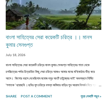
বাংলা সাহিত্যের সেরা কয়েকটি চরিত্র ।। মানস
কুমার সেনগুপ্ত
July 18, 2026
বাংলা সাহিত্যের সেরা কয়েকটি চরিত্র মানস কুমার সেনগুপ্ত সাহিত্যের পাতা থেকে
চলচ্চিত্রের পর্দায় চিত্রায়িত কিছু সেরা চরিত্র আজও আমার মনের মণিকোঠায় ভীড় করে
আসে। কিশোর বয়সে দেখেছিলাম মনোজ বসুর আংটি চাটুজ্যের ভাই' অবলম্বনে নির্মিত
'পলাতক ' ছায়াছবি ‌। ছবির মূল চরিত্র বসন্ত জমিদার বাড়ির সুখ আরাম বিসর্জন দিয়ে গ্রামের
পথে, মুক্ত প্রকৃতির মাঝে নিজেকে সঁপে দিতে চেয়েছে। গানপাগল বসন্ত চরিত্রের সঙ্গে
SHARE
POST A COMMENT
পুরো লেখাটি পড়ুন »
নিজেকে একাত্ম করে নিয়ে ভেবেছি, এমনটা যদি আমি পারতাম। ছবিতে বসন্ত জীবন পথের
পথিক হয়ে সংসার ছেড়ে, ঠিকানাবিহীন হয়ে বেরিয়ে পড়েছিল মনের খবর খুঁজতে। রবীন্দ্রনাথের