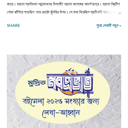
মাত্র। হয়তো স্বাধিনতা আন্দোলনের বিপ্লবী! হয়তো কলেজের আদর্শ ছাত্র। হয়তো ব্রিটিশ
গোরা ঝাঁপিয়ে পড়েছিল তার ছোট্টো ঝুঁপরির উপর। সে বাধা দিয়েছিল প্রতীবাদী হাতে। হয়তো
পঙ্গু হয়েছিল সেই রাতে। আমি এক প্রশ্ন তুলেছিলাম, কেমনে হইল এ অবস্থা? বাক সরেনা
SHARE
পুরো লেখাটি পড়ুন »
মুখে সরকার কেন করেনা কোনো ব্যাবস্থা?? শরীর বস্ত্রহীন এই রাতে। নিম্নাঙ্গে একটা নোংগরা
ধুতি। কী জানি কত দিন খায়নি? কত দিন দেখেনি এক টুকরো রুটি! রাজধানী শহরের আকাশটা
দেখছে। দেখছে নেতা মন্ত্রী গন। হাইরে কেউতো তারে উঠিয়ে তোলেনি। দেখেনি কোনো
কোমল মন। আজ ভারতবর্ষ উন্নতশীল রাষ্ট্র! কথাটা অতীব মিথ্যা মাটি। এমন কতযে মানুষ
ক্ষুদার্থ, দেখেনা এক টুকরো রুটি। নতুন মন্ত্রী, নতুন রাষ্ট্রপতি সবাই আসে সবার হয় আবর্তন।
হাইরে পিছিয়ে পড়া মানুষ গুলো! তাদের হয়না কোনো পরিবর্তন। আজ 71 বছর আজাদ হয়েও
বোধহয় যে...