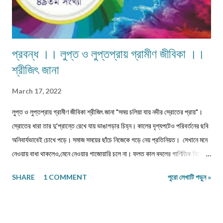
প্রবন্ধ ।। লুপ্ত ও লুপ্তপ্রায় গ্রামীণ জীবিকা ।।
শ্রীজিৎ জানা
March 17, 2022
লুপ্ত ও লুপ্তপ্রায় গ্রামীণ জীবিকা শ্রীজিৎ জানা "সময় চলিয়া যায় নদীর স্রোতের প্রায়"।
স্রোতের ধারা তার দু'প্রান্তে রেখে যায় ভাঙাগড়ার চিহ্ন। কালের দৃশ্যপটেও পরিবর্তনের ছবি
অনিবার্যভাবেই চোখে পড়ে। সমাজ সময়ের ছাঁচে নিজেকে গড়ে নেয় প্রতিনিয়ত। সেখানে মনে
নেওয়ায় বাধা থাকলেও,মেনে নেওয়ার গাজোয়ারি চলে না। ফলত কাল বদলের গাণিতিক হিসেবে
জীবন ও জীবিকার যে রদবদল,তাকেই বোধকরি সংগ্রাম বলা যায়। জীবন সংগ্রাম অথবা টিকে
SHARE
1 COMMENT
পুরো লেখাটি পড়ুন »
থাকার সংগ্রাম। মানুষের জীবনযাপনের ক্ষেত্রে আজকে যা অত্যাবশ্যকীয় কাল তার বিকল্প রূপ
পেতে পারে অথবা তা অনাবশ্যক হওয়াও স্বাভাবিক। সেক্ষেত্রে উক্ত বিষয়টির পরিষেবা
দানকারী মানুষদের প্রতিবন্ধকতার সম্মুখীন হওয়া অস্বাভাবিক নয়। এক কালে গাঁয়ে কত