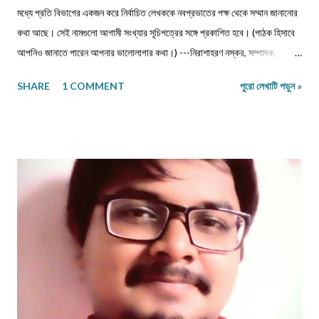
মধ্যে প্রতি বিভাগের একজন করে নির্বাচিত লেখককে নবপ্রভাতের পক্ষ থেকে সম্মান জানানোর
কথা আছে। সেই নামগুলো আগামী সংখ্যার সূচিপত্রের সঙ্গে প্রকাশিত হবে। (পাঠক হিসাবে
আপনিও জানাতে পারেন আপনার ভালোলাগার কথা।) ---নিরাশাহরণ নস্কর, সম্পাদক,
নবপ্রভাত। সূচিপত্র প্রবন্ধ-নিবন্ধ-ফিচার প্রবন্ধ ।। ভয় ।। শ্রীশুভ্র প্রবন্ধ ।।
SHARE
1 COMMENT
পুরো লেখাটি পড়ুন »
প্রবীণ জনগণ ।। শ্যামল হুদাতী একাকীত্বের ছাদ থেকে পতন : অনিক দত্ত ও মানুষের
নিঃশ... প্রবন্ধ ।। ধাঙড় ।। মোঃ চাঁন মিয়া ফকির প্রবন্ধ ।। অন্ধকারের উৎস হতে
উৎসারিত আলো ।। কুহেলী... প্রবন্ধ ।। নারীর সম্মান ও অধিকার — অলীক কল্পনা, না...
আন্তর্জাতিক খ্যাতি সম্পন্ন ভাষা বিজ্ঞানী অধ্যাপক প... প্রবন্ধ ।। কবি কৃষ্ণচন্দ্র মজুমদার
।। সুমন বিপ্লব ফিচার ।। চা দিবস ।। অশোক বন্দ্যোপাধ্যায় ফিচার ।। বর্তমান
প্রেক্ষাপটে আন্তর্জাতিক জীববৈচিত্... রম্যনাটিকা ।। পাত্র দেখা ।। সুশীল বন্দ্যোপাধ্যায়
ভ্রমণকাহিনি মাজান্দারান: কাস্পিয়ান সাগরের তীর... ঝরণার গান শুনতে ।। ...