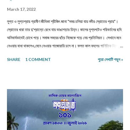
March 17, 2022
লুপ্ত ও লুপ্তপ্রায় গ্রামীণ জীবিকা শ্রীজিৎ জানা "সময় চলিয়া যায় নদীর স্রোতের প্রায়"।
স্রোতের ধারা তার দু'প্রান্তে রেখে যায় ভাঙাগড়ার চিহ্ন। কালের দৃশ্যপটেও পরিবর্তনের ছবি
অনিবার্যভাবেই চোখে পড়ে। সমাজ সময়ের ছাঁচে নিজেকে গড়ে নেয় প্রতিনিয়ত। সেখানে মনে
নেওয়ায় বাধা থাকলেও,মেনে নেওয়ার গাজোয়ারি চলে না। ফলত কাল বদলের গাণিতিক হিসেবে
জীবন ও জীবিকার যে রদবদল,তাকেই বোধকরি সংগ্রাম বলা যায়। জীবন সংগ্রাম অথবা টিকে
SHARE
1 COMMENT
পুরো লেখাটি পড়ুন »
থাকার সংগ্রাম। মানুষের জীবনযাপনের ক্ষেত্রে আজকে যা অত্যাবশ্যকীয় কাল তার বিকল্প রূপ
পেতে পারে অথবা তা অনাবশ্যক হওয়াও স্বাভাবিক। সেক্ষেত্রে উক্ত বিষয়টির পরিষেবা
দানকারী মানুষদের প্রতিবন্ধকতার সম্মুখীন হওয়া অস্বাভাবিক নয়। এক কালে গাঁয়ে কত
ধরনের পেশার মানুষদের চোখে পোড়তো। কোন পেশা ছিল সম্বৎসরের,আবার কোন পেশা
এককালীন। সব পেশার লোকেরাই কত নিষ্ঠা ভরে গাঁয়ে তাদের পরিষেবা দিত। বিনিময়ে
সামান্য আয় হত তাদের। আর সেই আয়টুকুই ছিল তাদের সংসার নির্বাহের একমাত্র উপায়।
কালে কালান্তরে সেই সব পেশা,সেই সব সমাজবন্ধুরা হারিয়ে গ্যাছে। শুধুমাত্র তারা বেঁচে
আছে অগ্রজের গল্পকথায়,আর বিভিন...