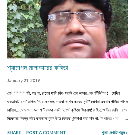
জন্য'। ২) বানানের দিকে বিশেষ নজর দেবেন। ৩) য...
শ্যামাপদ মালাকারের কবিতা
January 21, 2019
চোখ """"""" নদী, অরণ্য, রাতের ফালি চাঁদ- সবেই তো আমার...স্বর্ণপিঁড়িটাও!। সেদিন,
শুকতারাটার গা' মাপতে গিয়ে মনে হল, --ওরা আমার চেয়েও সুখী? দেখিনা একবার গাইতি-শাবল
চালিয়ে... চালালাম। জল-মাটি ভেজা একটা 'চোখ' কুড়িয়ে ফিরলাম! সেই চোখদিয়ে দেখি-- শেষ
বিকেলের নিরন্ন আঁচে ঝলসানো বুকে নীড়ে ফিরছে ধূলিমাখা কত কাল পা, কি শান্তি - কি
তৃষ্ণা! পাতাক্ষোয়া কোদালেরর মাথায় ঝরেপড়া ললাটের ঘামে, কারা যেন জীবন শাণ দেয়!
SHARE
POST A COMMENT
পুরো লেখাটি পড়ুন »