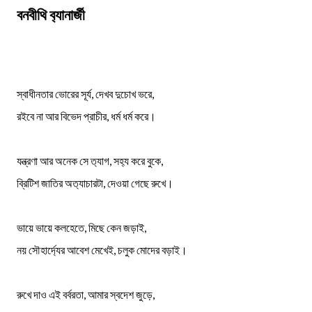
বনবীথি ব‍্যানার্জী
স্বাধীনতার ভোরের সূর্য, দেখব দুচোখ ভরে,
রইবে না আর বিভেদ প্রাচীর, ধর্ম ধর্ম করে।
যন্ত্রণা আর অনেক সে ত‍্যাগ, সহ‍্য করে বুকে,
ব্রিটিশ জাতির অত‍্যাচারটা, দেওয়া গেছে রুখে।
ভায়ে ভায়ে কলহেতে, মিছে কেন জড়াই,
নয় সৌহার্দ্যের আবেশ মেখেই, চলুক মোদের বড়াই।
রুখে দাও এই বর্বরতা, আমার স্বদেশ জুড়ে,