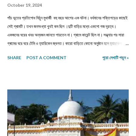
October 19, 2024
পাঁচ ভূতের প্রতিশোধ মিঠুন মুখার্জী বহু বছর আগের এক ঘটনা। বর্ধমানের শক্তিগড়ের কাছেই
সেই গ্ৰামটি। তখন জনসংখ্যা খুবই কম ছিল ।দুটি বাড়ির মধ্যে একশো গজ দূরত্ব।
একজনের ঘরের খবর অন্যজন জানতে পারতেন না। গ্ৰামে কারেন্ট ছিল না। সন্ধ্যার পর সারা
গ্ৰামের ঘরে ঘরে টেমি ও হ্যারিকেন জ্বলত। কারো বাড়িতে কোনো অনুষ্ঠান হলে হ্যাচাকলাইট
জ্বালানো হতো। একটু সচ্ছল পরিবারে জেনারেটর ভাড়া নিতেন। কেউ মরে গেলে নদীর পাড়ে
SHARE
POST A COMMENT
পুরো লেখাটি পড়ুন »
পুড়াতে যেত। সঙ্গে যাওয়ার জন্য খুব বেশি লোক পাওয়া যেত না। ঐ গ্ৰাম থেকে বাজারের
দূরত্ব তিন কিলোমিটার হবে। বাজারে সন্ধ্যার পর জেনারেটরের লাইন ভাড়া নিয়ে সকলে লাইট
জ্বালাত ও ফ্যান চালাত। বাজারে যাওয়ার সময় একটা বিরাট মাঠ পার হতে হত। যে মাঠের
পুরোটা একজায়গায় দাঁড়িয়ে দেখা যেত না। গ্ৰামের মানুষেরা নিজেদের মধ্যে বলাবলি করত,
সন্ধ্যার পর এই মাঠে ভূতেদের আখরা বসে। তারা অনেকেই রাত্রি বেলা ওই মাঠে ভূতেদের
দাঁড়িয়ে কখনো বসে জটলা পাকাতে দেখেছে। এই মাঠের উত্তর দিকে একটি বিশাল তেঁতুল গাছ
ছিল। এই গাছ থেকেই ভূতেরা মাঠে নেমে আসত নিজেদের মধ্যে বিভিন্ন বিষয় নিয়ে আলোচনা
করার জন্য। তাদের আলোচনার বিষয়...