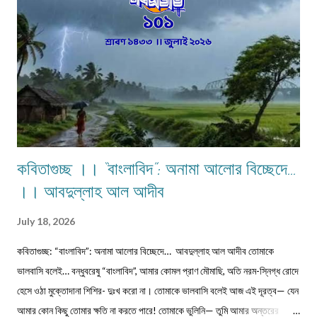
কবিতাগুচ্ছ ।। “বাংলাবিদ”: অনামা আলোর বিচ্ছেদে…
।। আবদুল্লাহ আল আদীব
July 18, 2026
কবিতাগুচ্ছ: “বাংলাবিদ”: অনামা আলোর বিচ্ছেদে… আবদুল্লাহ আল আদীব তোমাকে
ভালবাসি বলেই… বন্ধুবরেষু “বাংলাবিদ”, আমার কোমল প্রাণ মৌমাছি, অতি নরম-স্নিগ্ধ রোদে
হেসে ওঠা মুক্তোদানা শিশির- দুঃখ করো না। তোমাকে ভালবাসি বলেই আজ এই দূরত্ব— যেন
আমার কোন কিছু তোমার ক্ষতি না করতে পারে! তোমাকে ভুলিনি— তুমি আমার অন্তরের