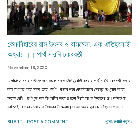
কোচবিহারের রাস উৎসব ও রাসমেলা: এক ঐতিহ্যবাহী
অধ্যায় ।। পার্থ সারথি চক্রবর্তী
November 18, 2020
কোচবিহারের রাস উৎসব ও রাসমেলা : এক ঐতিহ্যবাহী অধ্যায় পার্থ সারথি চক্রবর্তী কথায়
বলে বাঙালির বারো মাসে তেরো পার্বণ। রাজার শহর কোচবিহারের ক্ষেত্রে সংখ্যাটা আরো
অনেক বেশি। দুর্গাপূজা আর দীপাবলির মতো দু'দুটো বিরাট মাপের উৎসবের রেশ কাটতে না
কাটতেই, এ শহর ভাসে রাস উৎসবের উন্মাদনায়। মদনমোহন ঠাকুর কোচবিহারের প্রাণের
ঠাকুর। তাঁকে নিয়ে সবার আবেগ আর শ্রদ্ধা ও ভালবাসা এখানে বাঁধনছাড়া। এক অপূর্ব
SHARE
POST A COMMENT
পুরো লেখাটি পড়ুন »
মিলনোৎসবের চেহারা নেওয়া এই উৎসব ঐতিহ্যবাহী ও ঐতিহাসিক। জন, মত, সম্প্রদায়ের
উর্ধে এই উৎসবের গ্রহণযোগ্যতা। সময়ের কষ্টি পাথরে পরীক্ষিত! এক প্রাণের উৎসব, যা