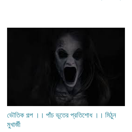
রুক্ষঠোঁটের আবরণে এক সময় নেমে আসে শিশিরস্নাত কালনিশি-- মাঝের ব্যবধান মুছে দেয়
প্রতিশ্রুতির ভীড়- - পূর্বজনমের নিদর্শনচুম্বন শেষে হেরে যায় কার মমতাজ-- ম্লান হয়ে যায়
কত পিঁড়ি! ... ম্লান হয়ে যায় কত পিঁড়ি! ... ম্লা...
ভৌতিক গল্প ।। পাঁচ ভূতের প্রতিশোধ ।। মিঠুন
মুখার্জী