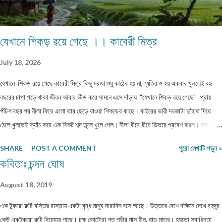
যেখানে শিকড় রয়ে গেছে ।। কাবেরী মিত্র
July 18, 2026
যেখানে শিকড় রয়ে গেছে কাবেরী মিত্র কিছু দরজা শুধু কাঠের হয় না, স্মৃতির ও হয় একবার খুললেই বহু
বছরের চাপা পড়ে থাকা জীবন আবার ভীড় করে সামনে এসে দাঁড়ায় "যেখানে শিকড় রয়ে গেছে" প্রায়
পঁচিশ বছর পর নীলা ফিরে এলো তার ছেড়ে যাওয়া শিকড়ের কাছে। বাইরের ভারী দরজাটা দু'হাত দিয়ে
ঠেলে খুলতেই ক্যাঁচ করে এক বিকট শব্দ তুলে খুলে গেল। নীলা ধীরে ধীরে ভিতরে প্রবেশ করল। কত বছর
পর! অথচ মনে হলো, সময় যেন এই বাড়ির উঠোনে এসে থমকে দাঁড়িয়ে আছে। আজও একইভাবে দাঁড়িয়ে
SHARE
POST A COMMENT
পুরো লেখাটি পড়ুন »
আছে উঠোনের একধারে নিজে থেকে বেড়ে ওঠা সেই শিউলি গাছটা। শরৎ এলেই যার ফুলের গন্ধে চারদিক
কবিতাঃ চন্দন ঘোষ
ভরে উঠত। সেই গন্ধই যেন জানিয়ে দিত—মা দুর্গা আসছেন। ভোরবেলা ফুল তোলা নিয়ে নীলা আর ওর
বোনের মধ্যে রোজ ঝগড়া বাঁধত। কেউই এত সকালে ঘুম থেকে উঠে ফুল তুলতে রাজি হতো না। অথচ
August 18, 2019
ঠাম্মির হুকুম—দুই বোনকেই ফুল তুলতে হবে। দেখতে দেখতে মহালয়ার দিন এসে যেত। ভোরবেলায়
এক টুকরো রুটি বস্তির রাস্তায় একটা বৃদ্ধ মানুষ সারাদিন বসে আছে। উত্তরে দেখে দক্ষিনে দেখে বহুদূর
বীরেন্দ্রকৃষ্ণ ভদ্রের কণ্ঠে চণ্ডীপাঠ শুরু হতেই সারা বাড়ি যেন এক মঙ্গলময় আবহে ভরে উঠত। সেই দিন
কেউ একটুকরো রুটি দিয়েযায় পাছে। চক্ষু কোটোরা গত শরীর মাস হীন, হাড় মাত্র। হয়তো স্বাধিনতা
থেকেই শুরু হয়ে যেত মা, কাকিমা আর জেঠিমাদের ব্যস্ততা। পুজোয় আসা অতিথিদের জন্য নানারকম মিষ্টি