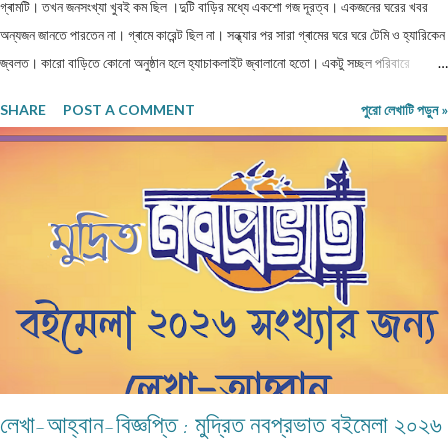
গ্ৰামটি। তখন জনসংখ্যা খুবই কম ছিল ।দুটি বাড়ির মধ্যে একশো গজ দূরত্ব। একজনের ঘরের খবর
অন্যজন জানতে পারতেন না। গ্ৰামে কারেন্ট ছিল না। সন্ধ্যার পর সারা গ্ৰামের ঘরে ঘরে টেমি ও হ্যারিকেন
জ্বলত। কারো বাড়িতে কোনো অনুষ্ঠান হলে হ্যাচাকলাইট জ্বালানো হতো। একটু সচ্ছল পরিবারে
জেনারেটর ভাড়া নিতেন। কেউ মরে গেলে নদীর পাড়ে পুড়াতে যেত। সঙ্গে যাওয়ার জন্য খুব বেশি লোক
SHARE
POST A COMMENT
পুরো লেখাটি পড়ুন »
পাওয়া যেত না। ঐ গ্ৰাম থেকে বাজারের দূরত্ব তিন কিলোমিটার হবে। বাজারে সন্ধ্যার পর জেনারেটরের
লাইন ভাড়া নিয়ে সকলে লাইট জ্বালাত ও ফ্যান চালাত। বাজারে যাওয়ার সময় একটা বিরাট মাঠ পার হতে
হত। যে মাঠের পুরোটা একজায়গায় দাঁড়িয়ে দেখা যেত না। গ্ৰামের মানুষেরা নিজেদের মধ্যে বলাবলি করত,
সন্ধ্যার পর এই মাঠে ভূতেদের আখরা বসে। তারা অনেকেই রাত্রি বেলা ওই মাঠে ভূতেদের দাঁড়িয়ে কখনো
বসে জটলা পাকাতে দেখেছে। এই মাঠের উত্তর দিকে একটি বিশাল তেঁতুল গাছ ছিল। এই গাছ থেকেই
ভূতেরা মাঠে নেমে আসত নিজেদের মধ্যে বিভিন্ন বিষয় নিয়ে আলোচনা করার জন্য। তাদের আলোচনার
বিষয়...
লেখা-আহ্বান-বিজ্ঞপ্তি : মুদ্রিত নবপ্রভাত বইমেলা ২০২৬