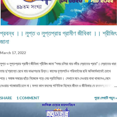
প্রবন্ধ ।। লুপ্ত ও লুপ্তপ্রায় গ্রামীণ জীবিকা ।। শ্রীজিৎ
জানা
March 17, 2022
লুপ্ত ও লুপ্তপ্রায় গ্রামীণ জীবিকা শ্রীজিৎ জানা "সময় চলিয়া যায় নদীর স্রোতের প্রায়"। স্রোতের ধারা
তার দু'প্রান্তে রেখে যায় ভাঙাগড়ার চিহ্ন। কালের দৃশ্যপটেও পরিবর্তনের ছবি অনিবার্যভাবেই চোখে
পড়ে। সমাজ সময়ের ছাঁচে নিজেকে গড়ে নেয় প্রতিনিয়ত। সেখানে মনে নেওয়ায় বাধা থাকলেও,মেনে
নেওয়ার গাজোয়ারি চলে না। ফলত কাল বদলের গাণিতিক হিসেবে জীবন ও জীবিকার যে রদবদল,তাকেই
বোধকরি সংগ্রাম বলা যায়। জীবন সংগ্রাম অথবা টিকে থাকার সংগ্রাম। মানুষের জীবনযাপনের ক্ষেত্রে
SHARE
1 COMMENT
পুরো লেখাটি পড়ুন »
আজকে যা অত্যাবশ্যকীয় কাল তার বিকল্প রূপ পেতে পারে অথবা তা অনাবশ্যক হওয়াও স্বাভাবিক।
সেক্ষেত্রে উক্ত বিষয়টির পরিষেবা দানকারী মানুষদের প্রতিবন্ধকতার সম্মুখীন হওয়া অস্বাভাবিক নয়।
এক কালে গাঁয়ে কত ধরনের পেশার মানুষদের চোখে পোড়তো। কোন পেশা ছিল সম্বৎসরের,আবার কোন