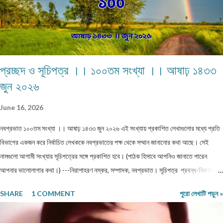
প্রচ্ছদ ও সূচিপত্র ।। ১০০তম সংখ্যা ।। আষাঢ় ১৪৩৩
জুন ২০২৬
June 16, 2026
নবপ্রভাত ১০০তম সংখ্যা ।। আষাঢ় ১৪৩৩ জুন ২০২৬ এই সংখ্যায় প্রকাশিত লেখাগুলোর মধ্যে প্রতি
বিভাগের একজন করে নির্বাচিত লেখককে নবপ্রভাতের পক্ষ থেকে সম্মান জানানোর কথা আছে। সেই
নামগুলো আগামী সংখ্যার সূচিপত্রের সঙ্গে প্রকাশিত হবে। (পাঠক হিসাবে আপনিও জানাতে পারেন
আপনার ভালোলাগার কথা।) ---নিরাশাহরণ নস্কর, সম্পাদক, নবপ্রভাত। সূচিপত্র প্রবন্ধ-নিবন্ধ-
ফিচার প্রবন্ধ ।। ভয় ।। শ্রীশুভ্র প্রবন্ধ ।। প্রবীণ জনগণ ।। শ্যামল হুদাতী একাকীত্বের ছাদ
SHARE
1 COMMENT
পুরো লেখাটি পড়ুন »
থেকে পতন : অনিক দত্ত ও মানুষের নিঃশ... প্রবন্ধ ।। ধাঙড় ।। মোঃ চাঁন মিয়া ফকির প্রবন্ধ ।।
অন্ধকারের উৎস হতে উৎসারিত আলো ।। কুহেলী... প্রবন্ধ ।। নারীর সম্মান ও অধিকার — অলীক