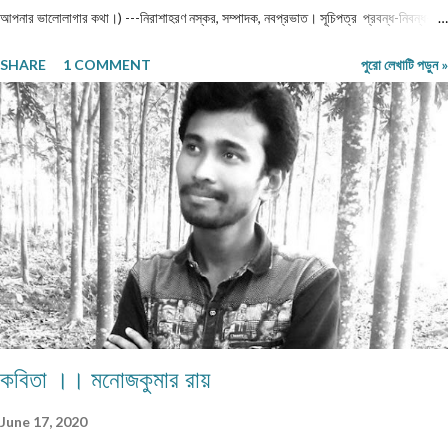
আপনার ভালোলাগার কথা।) ---নিরাশাহরণ নস্কর, সম্পাদক, নবপ্রভাত। সূচিপত্র প্রবন্ধ-নিবন্ধ-
ফিচার প্রবন্ধ ।। ভয় ।। শ্রীশুভ্র প্রবন্ধ ।। প্রবীণ জনগণ ।। শ্যামল হুদাতী একাকীত্বের ছাদ
SHARE
1 COMMENT
পুরো লেখাটি পড়ুন »
থেকে পতন : অনিক দত্ত ও মানুষের নিঃশ... প্রবন্ধ ।। ধাঙড় ।। মোঃ চাঁন মিয়া ফকির প্রবন্ধ ।।
অন্ধকারের উৎস হতে উৎসারিত আলো ।। কুহেলী... প্রবন্ধ ।। নারীর সম্মান ও অধিকার — অলীক
কল্পনা, না... আন্তর্জাতিক খ্যাতি সম্পন্ন ভাষা বিজ্ঞানী অধ্যাপক প... প্রবন্ধ ।। কবি কৃষ্ণচন্দ্র মজুমদার
।। সুমন বিপ্লব ফিচার ।। চা দিবস ।। অশোক বন্দ্যোপাধ্যায় ফিচার ।। বর্তমান প্রেক্ষাপটে
আন্তর্জাতিক জীববৈচিত্... রম্যনাটিকা ।। পাত্র দেখা ।। সুশীল বন্দ্যোপাধ্যায় ভ্রমণকাহিনি
মাজান্দারান: কাস্পিয়ান সাগরের তীর... ঝরণার গান শুনতে ।। ...
কবিতা ।। মনোজকুমার রায়
June 17, 2020