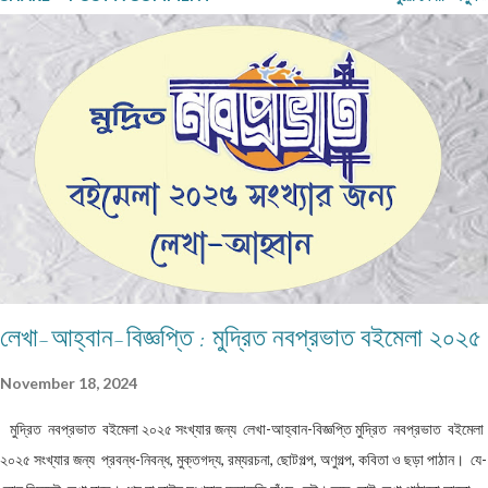
নবপ্রভাতের জানুয়ারি ২০২৬ সংখ্যায় প্রকাশ করতে পারি। পত্রিকাটি আগামী ৯-১৩ জানুয়ারি ২০২৬
পশ্চিমবঙ্গ বাংলা আকাদেমি আয়োজিত কলকাতা লিটল ম্যাগাজিন মেলায় (রবীন্দ্র সদন - নন্দন চত্বরে) পাওয়া
যাবে। সকলকে ধন্যবাদ। শুভেচ্ছা।
লেখা-আহ্বান-বিজ্ঞপ্তি : মুদ্রিত নবপ্রভাত বইমেলা ২০২৫
November 18, 2024
মুদ্রিত নবপ্রভাত বইমেলা ২০২৫ সংখ্যার জন্য লেখা-আহ্বান-বিজ্ঞপ্তি মুদ্রিত নবপ্রভাত বইমেলা
২০২৫ সংখ্যার জন্য প্রবন্ধ-নিবন্ধ, মুক্তগদ্য, রম্যরচনা, ছোটগল্প, অণুগল্প, কবিতা ও ছড়া পাঠান। যে-