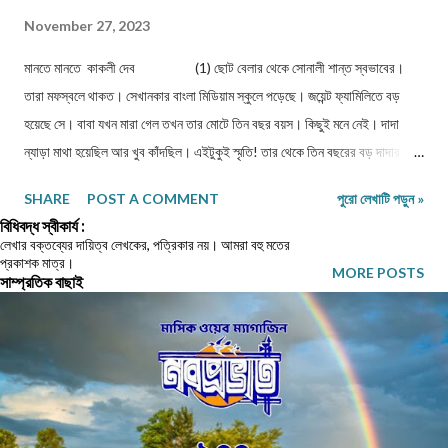
November 27, 2023
মানতে মানতে কাকলী দেব (1) ছোট বেলার থেকে সোনালী শান্ত স্বভাবের।
তারা মফস্বলে থাকত। সেখানকার বাংলা মিডিয়াম স্কুলে পড়েছে। জয়েন্ট ফ্যামিলিতে বড়
হয়েছে সে। বাবা যখন মারা গেল তখন তার মোটে তিন বছর বয়স। কিছুই মনে নেই। দাদা
ন্যাড়া মাথা হয়েছিল আর খুব কাঁদছিল। এইটুকুই স্মৃতি! তার থেকে তিন বছরের বড় দাদার বয়স
তখন ছয়। বাবার মুখ তার আর মনে নেই। বড় হয়ে ফটো দেখে, যেটুকু চেনা। কাকা জ্যাঠাদের
SHARE
POST A COMMENT
পুরো লেখাটি পড়ুন »
সংসারের গলগ্রহ হয়েই তাদের তিনজনের জীবন কেটেছে। মা উদয়াস্ত খাটত। কাকীমা
বিধিবদ্ধ স্বীকার্য :
জেঠিমাদের সন্তুষ্ট রাখতে চাইত সবসময়। বাবার সামান্য রোজগার ছিল আর জমানো টাকা
লেখার বক্তব্যের দায়িত্ব লেখকের, পত্রিকার নয়। আমরা বহু মতের
প্রকাশক মাত্র।
পয়সা মা'র কিছুই ছিল না। শুধু খেয়ে পড়ে, ছেলে মেয়ে কে নিয়ে যে বেঁচে থাকতে পারছে এই
MORE POSTS
সাম্প্রতিক বাছাই
কৃতজ্ঞতা বোধেই মা সবসময় নুইয়ে থাকত। মাথার ওপর ছাদ থেকে যে তাদের কে এ বাড়ীর
লোকেরা বঞ্চিত করেনি এই ভেবেই মা খুশী। শতশত অপমান, অবমাননার শিকার হয়ে মায়ের দিন
কেটেছে। কিন্ত কিছুই গায়ে মাখেনি। কোনরকম অভিযোগ করেনি। ' কপালের লিখন ' বলে
মেনে নিয়েছে। সোনাল...