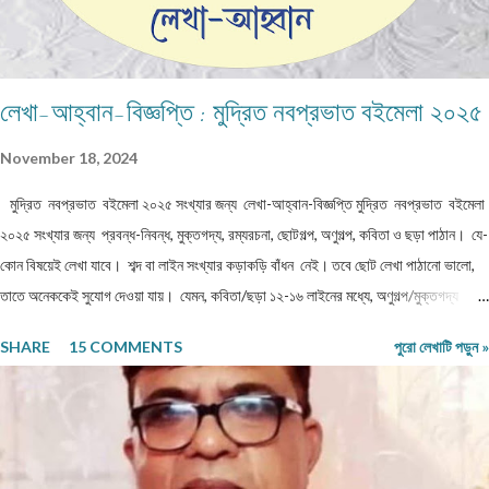
লেখা-আহ্বান-বিজ্ঞপ্তি : মুদ্রিত নবপ্রভাত বইমেলা ২০২৫
November 18, 2024
মুদ্রিত নবপ্রভাত বইমেলা ২০২৫ সংখ্যার জন্য লেখা-আহ্বান-বিজ্ঞপ্তি মুদ্রিত নবপ্রভাত বইমেলা
২০২৫ সংখ্যার জন্য প্রবন্ধ-নিবন্ধ, মুক্তগদ্য, রম্যরচনা, ছোটগল্প, অণুগল্প, কবিতা ও ছড়া পাঠান। যে-
কোন বিষয়েই লেখা যাবে। শব্দ বা লাইন সংখ্যার কড়াকড়ি বাঁধন নেই। তবে ছোট লেখা পাঠানো ভালো,
তাতে অনেককেই সুযোগ দেওয়া যায়। যেমন, কবিতা/ছড়া ১২-১৬ লাইনের মধ্যে, অণুগল্প/মুক্তগদ্য
কমবেশি ৩০০/৩৫০শব্দে, গল্প/রম্যরচনা ৮০০-৯০০ শব্দে, প্রবন্ধ/নিবন্ধ ১৫০০-১৬০০ শব্দে। তবে এ
SHARE
15 COMMENTS
পুরো লেখাটি পড়ুন »
বাঁধন 'অবশ্যমান্য' নয়। সম্পূর্ণ অপ্রকাশিত লেখা পাঠাতে হবে। মনোনয়নের সুবিধার্থে একাধিক লেখা
পাঠানো ভালো। তবে একই মেলেই দেবেন। একজন ব্যক্তি একান্ত প্রয়োজন ছাড়া একাধিক মেল করবেন
না। লেখা মেলবডিতে টাইপ বা পেস্ট করে পাঠাবেন। word ফাইলে পাঠানো যেতে পারে। লেখার সঙ্গে
দেবেন নিজের নাম, ঠিকানা এবং ফোন ও whatsapp নম্বর। (ছবি দেওয়ার দরকার নেই।) ১) মেলের
সাবজেক্ট লাইনে লিখবেন 'মুদ্রিত নবপ্রভাত বইমেলা সংখ্যা ২০২৬-এর জন্য'। ২) বানানের দিকে বিশেষ