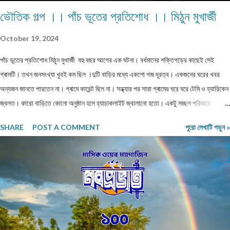
ভৌতিক গল্প ।। পাঁচ ভূতের প্রতিশোধ ।। মিঠুন মুখার্জী
October 19, 2024
পাঁচ ভূতের প্রতিশোধ মিঠুন মুখার্জী বহু বছর আগের এক ঘটনা। বর্ধমানের শক্তিগড়ের কাছেই সেই
গ্ৰামটি। তখন জনসংখ্যা খুবই কম ছিল ।দুটি বাড়ির মধ্যে একশো গজ দূরত্ব। একজনের ঘরের খবর
অন্যজন জানতে পারতেন না। গ্ৰামে কারেন্ট ছিল না। সন্ধ্যার পর সারা গ্ৰামের ঘরে ঘরে টেমি ও হ্যারিকেন
জ্বলত। কারো বাড়িতে কোনো অনুষ্ঠান হলে হ্যাচাকলাইট জ্বালানো হতো। একটু সচ্ছল পরিবারে
জেনারেটর ভাড়া নিতেন। কেউ মরে গেলে নদীর পাড়ে পুড়াতে যেত। সঙ্গে যাওয়ার জন্য খুব বেশি লোক
SHARE
POST A COMMENT
পুরো লেখাটি পড়ুন »
পাওয়া যেত না। ঐ গ্ৰাম থেকে বাজারের দূরত্ব তিন কিলোমিটার হবে। বাজারে সন্ধ্যার পর জেনারেটরের
লাইন ভাড়া নিয়ে সকলে লাইট জ্বালাত ও ফ্যান চালাত। বাজারে যাওয়ার সময় একটা বিরাট মাঠ পার হতে
হত। যে মাঠের পুরোটা একজায়গায় দাঁড়িয়ে দেখা যেত না। গ্ৰামের মানুষেরা নিজেদের মধ্যে বলাবলি করত,
সন্ধ্যার পর এই মাঠে ভূতেদের আখরা বসে। তারা অনেকেই রাত্রি বেলা ওই মাঠে ভূতেদের দাঁড়িয়ে কখনো
বসে জটলা পাকাতে দেখেছে। এই মাঠের উত্তর দিকে একটি বিশাল তেঁতুল গাছ ছিল। এই গাছ থেকেই
ভূতেরা মাঠে নেমে আসত নিজেদের মধ্যে বিভিন্ন বিষয় নিয়ে আলোচনা করার জন্য। তাদের আলোচনার
বিষয়...