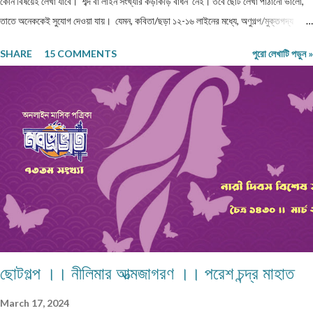
কোন বিষয়েই লেখা যাবে। শব্দ বা লাইন সংখ্যার কড়াকড়ি বাঁধন নেই। তবে ছোট লেখা পাঠানো ভালো,
তাতে অনেককেই সুযোগ দেওয়া যায়। যেমন, কবিতা/ছড়া ১২-১৬ লাইনের মধ্যে, অণুগল্প/মুক্তগদ্য
কমবেশি ৩০০/৩৫০শব্দে, গল্প/রম্যরচনা ৮০০-৯০০ শব্দে, প্রবন্ধ/নিবন্ধ ১৫০০-১৬০০ শব্দে। তবে এ
SHARE
15 COMMENTS
পুরো লেখাটি পড়ুন »
বাঁধন 'অবশ্যমান্য' নয়। সম্পূর্ণ অপ্রকাশিত লেখা পাঠাতে হবে। মনোনয়নের সুবিধার্থে একাধিক লেখা
পাঠানো ভালো। তবে একই মেলেই দেবেন। একজন ব্যক্তি একান্ত প্রয়োজন ছাড়া একাধিক মেল করবেন
না। লেখা মেলবডিতে টাইপ বা পেস্ট করে পাঠাবেন। word ফাইলে পাঠানো যেতে পারে। লেখার সঙ্গে
দেবেন নিজের নাম, ঠিকানা এবং ফোন ও whatsapp নম্বর। (ছবি দেওয়ার দরকার নেই।) ১) মেলের
সাবজেক্ট লাইনে লিখবেন 'মুদ্রিত নবপ্রভাত বইমেলা সংখ্যা ২০২৬-এর জন্য'। ২) বানানের দিকে বিশেষ
নজর দেবেন। ৩) য...
ছোটগল্প ।। নীলিমার আত্মজাগরণ ।। পরেশ চন্দ্র মাহাত
March 17, 2024