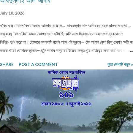
আবদুল্লাহ আল আদীব
July 18, 2026
কবিতাগুচ্ছ: “বাংলাবিদ”: অনামা আলোর বিচ্ছেদে… আবদুল্লাহ আল আদীব তোমাকে ভালবাসি বলেই…
বন্ধুবরেষু “বাংলাবিদ”, আমার কোমল প্রাণ মৌমাছি, অতি নরম-স্নিগ্ধ রোদে হেসে ওঠা মুক্তোদানা
শিশির- দুঃখ করো না। তোমাকে ভালবাসি বলেই আজ এই দূরত্ব— যেন আমার কোন কিছু তোমার ক্ষতি না
করতে পারে! তোমাকে ভুলিনি— তুমি আমার অন্তরের ইচ্ছের অন্তঃপুরে পাহাড়ের মতো ভারী হয়ে বসে
আছো, এ যেন সভ্যতার এক ধ্বংসাবশেষ। প্রতিটি নিঃশ্বাসে তোমার নাম প্রকম্পিত হয়, যেন ধারালো ছুরি
SHARE
POST A COMMENT
পুরো লেখাটি পড়ুন »
বুক চিরে রক্ত ঝরায়। ভুলতে চেয়েছি— কিন্তু স্মৃতিগুলো আমার রক্তে জমাট বেঁধে আছে, যেন
পাথরখচিত প্রাচীন লিপি। তুমি হয়ে গেছো আমার নীরব কান্না, প্রতিটি লিখতে না পারা কবিতা আমার
ভাঙা আত্মার লুকানো আর্তনাদ। তোমার স্পর্শ নেই, নেই আমাদের সম্পর্কের কোন নাম— তবু তুমি আছো
অদৃশ্য, অমোঘ, যেন প্রতিটি ক্ষতচিহ্নে চিরন্তন বসবাস করা এক নিঃশব্দ মৃত্যু। ক্ষত-নিবদ্ধ বাঁশি… প্রিয়
“বাংলাবিদ” আমার, কি এক আশ্চর্য সমর্পণ তন্ময়তা, মোহময় আকর্ষণ, বকুলের বিহ্বল ঘ্রাণ তোমার সত্তায়!
তোমার বিস্তীর্ণ গালিচা থেকে বিদীর্ণ হয়ে আজ আমি বিচ্ছেদের নিঃ...