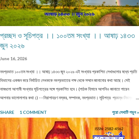
প্রচ্ছদ ও সূচিপত্র ।। ১০০তম সংখ্যা ।। আষাঢ় ১৪৩৩
জুন ২০২৬
June 16, 2026
নবপ্রভাত ১০০তম সংখ্যা ।। আষাঢ় ১৪৩৩ জুন ২০২৬ এই সংখ্যায় প্রকাশিত লেখাগুলোর মধ্যে প্রতি
বিভাগের একজন করে নির্বাচিত লেখককে নবপ্রভাতের পক্ষ থেকে সম্মান জানানোর কথা আছে। সেই
নামগুলো আগামী সংখ্যার সূচিপত্রের সঙ্গে প্রকাশিত হবে। (পাঠক হিসাবে আপনিও জানাতে পারেন
আপনার ভালোলাগার কথা।) ---নিরাশাহরণ নস্কর, সম্পাদক, নবপ্রভাত। সূচিপত্র প্রবন্ধ-নিবন্ধ-
ফিচার প্রবন্ধ ।। ভয় ।। শ্রীশুভ্র প্রবন্ধ ।। প্রবীণ জনগণ ।। শ্যামল হুদাতী একাকীত্বের ছাদ
SHARE
1 COMMENT
পুরো লেখাটি পড়ুন »
থেকে পতন : অনিক দত্ত ও মানুষের নিঃশ... প্রবন্ধ ।। ধাঙড় ।। মোঃ চাঁন মিয়া ফকির প্রবন্ধ ।।
অন্ধকারের উৎস হতে উৎসারিত আলো ।। কুহেলী... প্রবন্ধ ।। নারীর সম্মান ও অধিকার — অলীক
কল্পনা, না... আন্তর্জাতিক খ্যাতি সম্পন্ন ভাষা বিজ্ঞানী অধ্যাপক প... প্রবন্ধ ।। কবি কৃষ্ণচন্দ্র মজুমদার