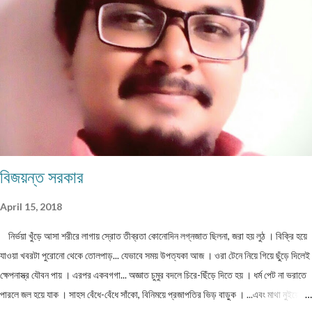
কল্পনা, না... আন্তর্জাতিক খ্যাতি সম্পন্ন ভাষা বিজ্ঞানী অধ্যাপক প... প্রবন্ধ ।। কবি কৃষ্ণচন্দ্র মজুমদার
।। সুমন বিপ্লব ফিচার ।। চা দিবস ।। অশোক বন্দ্যোপাধ্যায় ফিচার ।। বর্তমান প্রেক্ষাপটে
আন্তর্জাতিক জীববৈচিত্... রম্যনাটিকা ।। পাত্র দেখা ।। সুশীল বন্দ্যোপাধ্যায় ভ্রমণকাহিনি
মাজান্দারান: কাস্পিয়ান সাগরের তীর... ঝরণার গান শুনতে ।। ...
বিজয়ন্ত সরকার
April 15, 2018
নির্ভয়া খুঁড়ে আসা শরীরে লাগায় স্রোত তীব্রতা কোনোদিন লগ্নজাত ছিলনা, জরা হয় লুঠ । বিক্রি হয়ে
যাওয়া খবরটা পুরোনো থেকে তোলপাড়... যেভাবে সময় উপত্যকা আজ । ওরা টেনে নিয়ে গিয়ে ছুঁড়ে দিলেই
ক্ষেপনাস্ত্র যৌবন পায় । এরপর একবগগা... অজ্ঞাত চুমুর বদলে চিরে-ছিঁড়ে দিতে হয় । ধর্ম পেট না ভরাতে
পারলে জল হয়ে যাক । সাহস বেঁধে-বেঁধে সাঁকো, বিনিময়ে প্রজাপতির ভিড় বাড়ুক । ...এবং মাথা নুইয়ে