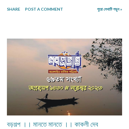
শরীর জুড়ে তার অসংখ্য যাযাবর নুড়ি পাথর ছড়িয়ে ছিটিয়ে আছে, যেন কুচি কুচি জোনাকির
SHARE
POST A COMMENT
পুরো লেখাটি পড়ুন »
দানা! হিমালয়ের পাদদেশে আষ্টে পৃষ্টে জড়ানো আবছা কুয়াশা ঘেরা বিস্ময় আর মহাশূন্য থেকে খড়
কুটো মুখে করে নেমে এসে, সারাদিন উড়ে উড়ে-ঘুরে ঘুরে বেহিসেবী পথ খুঁজতে থাকা ক্লান্ত
বসন্তবৌরীর মায়া শিসের মৌতাত হয়ে, বয়ে চলেছে সে বিহানবেলার আনন্দবিলাসী কোন এক
নেশাতুর ম্যাজিক বিভঙ্গের লোভে। এ আকাশ সে আকাশে এখন আগুন খোঁজে কামতাপুরী
ভাওয়াইয়া গানের সুর! এমন সুন্দর একখানি মধুময় ভূমিখণ্ডের সাথেই তো জন্ম জন্মান্তরের ঋণে
জড়িয়ে যাওয়া যায়! গলায় এক আঁজলা অঞ্জলী জড়িয়ে গেয়ে ওঠা যায়, “এই অরণ্য, নদী, পর্বত,
নুড়ি পাথরে ভরা এই ভূখণ্ড, আমার দেশ! আমার একার দেশ! “মোর দেশ, মোর স্বর্গ!” কাল
রাতে চা বাগানে চিতা বেরিয়েছিল। আজ সকালে এ...
বড়গল্প ।। মানতে মানতে ।। কাকলী দেব