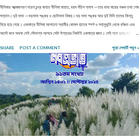
নীলিমার আত্মজাগরণ পরেশ চন্দ্র মাহাত নীলিমা মাহাত, বয়স পঁচিশ প্লাস —তার বাবা মায়ের পঞ্চম তথা শেষ
সন্তান। দুই দাদা —বড়দাদা শঙ্কর ও ছোটদাদা বিজয়। বড় দাদা শঙ্কর আর দুই দিদি তাদের কিন্তু
বিয়ে হয়ে গেছে। একমাত্র নীলিমা আপাতত স্বামীর কোমল হাতের স্পর্শ ও সহানুভূতি থেকে বঞ্চিত এবং
আদৌ কবে অথবা সেই সৌভাগ্য আসবে সেটা ঈশ্বরের নিকটই একমাত্র জ্ঞাত। সেই সঙ্গে দুবছরের
সিনিয়র ছোটদাদা বিজয়েরও নীলিমার মতো অবস্থা। তারও জীবনসঙ্গিনী জুটেনি। মোট সাতজন সদস্য নিয়ে
SHARE
POST A COMMENT
পুরো লেখাটি পড়ুন »
গঠিত সংসার নীলিমাদের পরিবার। মধ্যবিত্ত পরিবার —মধ্যবিত্ত পরিবার না বলে যদি নিম্নবিত্ত বলা
হয় তবুও কোনো অত্যুক্তি করা হয় না। বাবার প্রত্যেকদিনের আয়ের উপর ভিত্তি করেই চলে সংসার।
এই কঠোর এবং কঠিন পরিস্থিতিতেও নীলিমার মা শ্রীমতী মেনকা‚ সংসার সামলে তার ছেলেমেয়েদের
পড়াশুনার প্রতি যথেষ্ট তৎপর ও সহানুভূতিশীল। তাদের পড়াশুনায় কোনো খামতি রাখেননি। যথা সময়ে
তাদেরকে বিদ্যালয়ের মুখ দেখিয়েছে – টিউশনের বন্দোবস্ত করেছে। তাদের জীবন যাতে সুখকর হয় সেটাই
প্রতিদিন ভগবানের কাছে প্রার্থনা করেছে। পাঁচ-পাঁচটি ছেলেমেয়ের মধ্যে সবাইকে উচ্চশিক্ষিত করে তোলা
একপ...