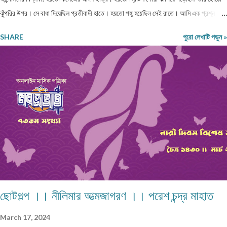
ঝুঁপরির উপর। সে বাধা দিয়েছিল প্রতীবাদী হাতে। হয়তো পঙ্গু হয়েছিল সেই রাতে। আমি এক প্রশ্ন
তুলেছিলাম, কেমনে হইল এ অবস্থা? বাক সরেনা মুখে সরকার কেন করেনা কোনো ব্যাবস্থা?? শরীর
SHARE
পুরো লেখাটি পড়ুন »
বস্ত্রহীন এই রাতে। নিম্নাঙ্গে একটা নোংগরা ধুতি। কী জানি কত দিন খায়নি? কত দিন দেখেনি এক টুকরো
রুটি! রাজধানী শহরের আকাশটা দেখছে। দেখছে নেতা মন্ত্রী গন। হাইরে কেউতো তারে উঠিয়ে তোলেনি।
দেখেনি কোনো কোমল মন। আজ ভারতবর্ষ উন্নতশীল রাষ্ট্র! কথাটা অতীব মিথ্যা মাটি। এমন কতযে
মানুষ ক্ষুদার্থ, দেখেনা এক টুকরো রুটি। নতুন মন্ত্রী, নতুন রাষ্ট্রপতি সবাই আসে সবার হয় আবর্তন। হাইরে
পিছিয়ে পড়া মানুষ গুলো! তাদের হয়না কোনো পরিবর্তন। আজ 71 বছর আজাদ হয়েও বোধহয় যে...
ছোটগল্প ।। নীলিমার আত্মজাগরণ ।। পরেশ চন্দ্র মাহাত
March 17, 2024