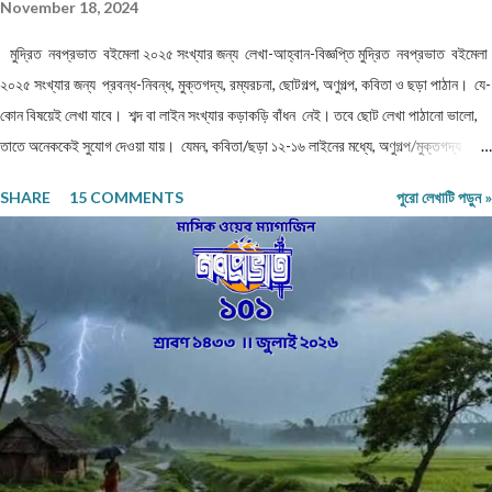
November 18, 2024
মুদ্রিত নবপ্রভাত বইমেলা ২০২৫ সংখ্যার জন্য লেখা-আহ্বান-বিজ্ঞপ্তি মুদ্রিত নবপ্রভাত বইমেলা
২০২৫ সংখ্যার জন্য প্রবন্ধ-নিবন্ধ, মুক্তগদ্য, রম্যরচনা, ছোটগল্প, অণুগল্প, কবিতা ও ছড়া পাঠান। যে-
কোন বিষয়েই লেখা যাবে। শব্দ বা লাইন সংখ্যার কড়াকড়ি বাঁধন নেই। তবে ছোট লেখা পাঠানো ভালো,
তাতে অনেককেই সুযোগ দেওয়া যায়। যেমন, কবিতা/ছড়া ১২-১৬ লাইনের মধ্যে, অণুগল্প/মুক্তগদ্য
কমবেশি ৩০০/৩৫০শব্দে, গল্প/রম্যরচনা ৮০০-৯০০ শব্দে, প্রবন্ধ/নিবন্ধ ১৫০০-১৬০০ শব্দে। তবে এ
SHARE
15 COMMENTS
পুরো লেখাটি পড়ুন »
বাঁধন 'অবশ্যমান্য' নয়। সম্পূর্ণ অপ্রকাশিত লেখা পাঠাতে হবে। মনোনয়নের সুবিধার্থে একাধিক লেখা
পাঠানো ভালো। তবে একই মেলেই দেবেন। একজন ব্যক্তি একান্ত প্রয়োজন ছাড়া একাধিক মেল করবেন
না। লেখা মেলবডিতে টাইপ বা পেস্ট করে পাঠাবেন। word ফাইলে পাঠানো যেতে পারে। লেখার সঙ্গে
দেবেন নিজের নাম, ঠিকানা এবং ফোন ও whatsapp নম্বর। (ছবি দেওয়ার দরকার নেই।) ১) মেলের
সাবজেক্ট লাইনে লিখবেন 'মুদ্রিত নবপ্রভাত বইমেলা সংখ্যা ২০২৬-এর জন্য'। ২) বানানের দিকে বিশেষ
নজর দেবেন। ৩) য...