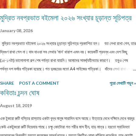
মুদ্রিত নবপ্রভাত বইমেলা ২০২৬ সংখ্যার চূড়ান্ত সূচিপত্র
January 08, 2026
মুদ্রিত নবপ্রভাত বইমেলা ২০২৬ সংখ্যার চূড়ান্ত সূচিপত্র প্রকাশিত হল। যত লেখা রাখা গেল, তার
দ্বিগুণ রাখা গেল না। বাদ যাওয়া সব লেখার 'মান' খারাপ এমন নয়। কয়েকটি প্রবন্ধ এবং বেশ কিছু
(১৫-১৭টা) ভালোলাগা গল্প শেষ পর্যন্ত রাখা যায়নি। আমাদের সামর্থ্যহীনতার কারণে। তবুও শেষ
পর্যন্ত দশ ফর্মার পত্রিকা হয়েছে। গত দুবছরের মতো A4 সাইজের পত্রিকা। যাঁদের লেখা রাখা গেল
না, তাঁরা লেখাগুলি অন্য জায়গায় পাঠাতে পারেন। অথবা, সম্মতি দিলে আমরা লেখাগুলি আমাদের অনলাইন
SHARE
POST A COMMENT
পুরো লেখাটি পড়ুন »
নবপ্রভাতের জানুয়ারি ২০২৬ সংখ্যায় প্রকাশ করতে পারি। পত্রিকাটি আগামী ৯-১৩ জানুয়ারি ২০২৬
কবিতাঃ চন্দন ঘোষ
পশ্চিমবঙ্গ বাংলা আকাদেমি আয়োজিত কলকাতা লিটল ম্যাগাজিন মেলায় (রবীন্দ্র সদন - নন্দন চত্বরে) পাওয়া
যাবে। সকলকে ধন্যবাদ। শুভেচ্ছা।
August 18, 2019
এক টুকরো রুটি বস্তির রাস্তায় একটা বৃদ্ধ মানুষ সারাদিন বসে আছে। উত্তরে দেখে দক্ষিনে দেখে বহুদূর
কেউ একটুকরো রুটি দিয়েযায় পাছে। চক্ষু কোটোরা গত শরীর মাস হীন, হাড় মাত্র। হয়তো স্বাধিনতা
আন্দোলনের বিপ্লবী! হয়তো কলেজের আদর্শ ছাত্র। হয়তো ব্রিটিশ গোরা ঝাঁপিয়ে পড়েছিল তার ছোট্টো