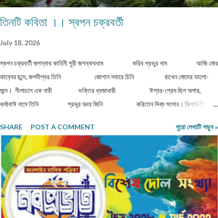
তিনটি কবিতা ।। স্বপন চক্রবর্তী
July 18, 2026
স্বপন চক্রবর্তী জগন্নাথ কাহিনী পুরী জগন্নাথধাম করিব প্রভুর নাম আজি মোর
কাব‍্যের ছন্দে, জগদীশ্বর তিনি জোগান সবারে চিনি রাখেন মোদের ভালো-
মন্দে। নীলাচলে এক নারী ভক্তির ধ্বজাধারী ঈশ্বর-প্রেম ছিল অপার,
কর্মাবাঈ নামে তিনি প্রভুর হৃদয় জিনি করিতেন দিব্য সংসার। ভিখারিণী অতি
দীন বার্ধক্যে শক্তিহীন ...
SHARE
POST A COMMENT
পুরো লেখাটি পড়ুন »