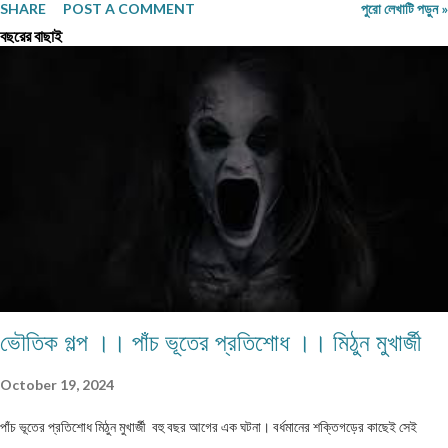
SHARE
POST A COMMENT
পুরো লেখাটি পড়ুন »
বসেন, পাশে ঘুমিয়ে থাকা স্ত্রী মিরা বেগমের দিকে একবার তাকান। ঘুমের ভেতরেও মিরা বেগমের মুখে
বছরের বাছাই
অদ্ভুত এক প্রশান্তি লেগে থাকে। এত বছর একসঙ্গে থাকার পর মানুষটিকে আর নতুন করে দেখার কিছু
নেই, তবু প্রতিদিন ভোরে তাঁর মনে হয়—এই মানুষটিই তাঁর জীবনের সবচেয়ে বড় প্রাপ্তি। ওজু সেরে
নামাজ পড়ে তিনি বারান্দায় এসে বসেন। শীতের বাতাসে তুলসীপাতার গন্ধ মিশে আছে। একটু পরেই মিরা
বেগম দু'কাপ ধোঁয়া ওঠা চা নিয়ে এসে পাশে বসেন। — "চায়ে চিনি কম দিয়েছি। ডাক্তার তো বারবার
নিষেধ করেছেন।" কাশেম সাহেব কাপ হাতে নিয়ে হেসে বললেন, — "ডাক্তার যতটা নিষেধ করেন, তুমি তার
চে...
ভৌতিক গল্প ।। পাঁচ ভূতের প্রতিশোধ ।। মিঠুন মুখার্জী
October 19, 2024
পাঁচ ভূতের প্রতিশোধ মিঠুন মুখার্জী বহু বছর আগের এক ঘটনা। বর্ধমানের শক্তিগড়ের কাছেই সেই