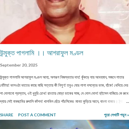
নজর দেবেন। ৩) য...
উন্মুক্ত পাগলামি ।। আশরাফুল মণ্ডল
September 20, 2025
উন্মুক্ত পাগলামি আশরাফুল মণ্ডল আহা, অপরূপ নিজস্বতার দাহ! কুঁকড়ে যায় আবহমান, সজনে পাতার
বোঁটায়! ভাপওঠা ভাতের কাছে মাছি সত্তায় কী নিপুণ! তবুও ঘোর লাগা বসন্তের ডাক, হাঁকে! খেদিয়ে দেয়
পা দোলানো প্রস্তাব, ওই ধুনুরি চোখ! রাংতায় মোড়া ডাকের সাজ, দে দোল দোল! হুইসেল বাজিয়ে কে রুখে
দ্যায় সেই নাকছাবির রুদালি কাঁপন! খালবিল ছেঁচে পাঁচসিকের মানত কুড়িয়ে আনে, বাংলা বাজার। ঠ্যাং
নাচানো সুরে চোখ মারছে, দ্যাখো ভ্যানতারা! মুখ খোলা মানেই পাঁজরের স্রোত ভাবা যেন উগরানো
SHARE
POST A COMMENT
পুরো লেখাটি পড়ুন »
টালমাটাল! ঢিল মারা প্রশ্নের রোয়াকে বক্রচোখে যেন মেধাবী কবিতা! মুছে দিও তবে লাজুক গুপ্ত রোগ,
দিনরাত্রি! ভালো থেকো তোমরা বাছাধন, রং মাস সে আর কতদিন... ================