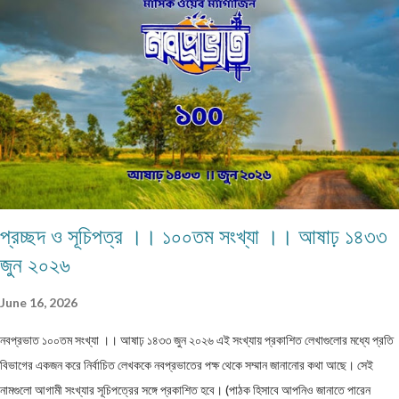
ASRAFUL MANDAL Chandidas Avenue, B-zone, Durgapur, Paschim
Bardhaman, Pin - 713205,
প্রচ্ছদ ও সূচিপত্র ।। ১০০তম সংখ্যা ।। আষাঢ় ১৪৩৩
জুন ২০২৬
June 16, 2026
নবপ্রভাত ১০০তম সংখ্যা ।। আষাঢ় ১৪৩৩ জুন ২০২৬ এই সংখ্যায় প্রকাশিত লেখাগুলোর মধ্যে প্রতি
বিভাগের একজন করে নির্বাচিত লেখককে নবপ্রভাতের পক্ষ থেকে সম্মান জানানোর কথা আছে। সেই
নামগুলো আগামী সংখ্যার সূচিপত্রের সঙ্গে প্রকাশিত হবে। (পাঠক হিসাবে আপনিও জানাতে পারেন