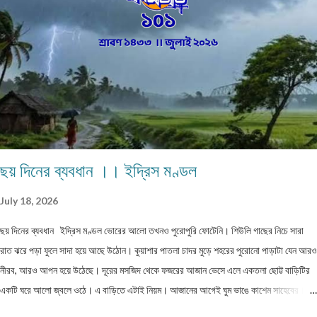
পেশা এককালীন। সব পেশার লোকেরাই কত নিষ্ঠা ভরে গাঁয়ে তাদের পরিষেবা দিত। বিনিময়ে সামান্য আয়
হত তাদের। আর সেই আয়টুকুই ছিল তাদের সংসার নির্বাহের একমাত্র উপায়। কালে কালান্তরে সেই সব
পেশা,সেই সব সমাজবন্ধুরা হারিয়ে গ্যাছে। শুধুমাত্র তারা বেঁচে আছে অগ্রজের গল্পকথায়,আর বিভিন...
ছয় দিনের ব্যবধান ।। ইদ্রিস মণ্ডল
July 18, 2026
ছয় দিনের ব্যবধান ইদ্রিস মণ্ডল ভোরের আলো তখনও পুরোপুরি ফোটেনি। শিউলি গাছের নিচে সারা
রাত ঝরে পড়া ফুলে সাদা হয়ে আছে উঠোন। কুয়াশার পাতলা চাদর মুড়ে শহরের পুরোনো পাড়াটা যেন আরও
নীরব, আরও আপন হয়ে উঠেছে। দূরের মসজিদ থেকে ফজরের আজান ভেসে এলে একতলা ছোট্ট বাড়িটির
একটি ঘরে আলো জ্বলে ওঠে। এ বাড়িতে এটাই নিয়ম। আজানের আগেই ঘুম ভাঙে কাশেম সাহেবের।
বয়স সত্তর ছুঁইছুঁই, তবু জীবনযাপনের ছন্দে কোনো আলস্য নেই। তিনি ধীরে ধীরে বিছানা ছেড়ে উঠে