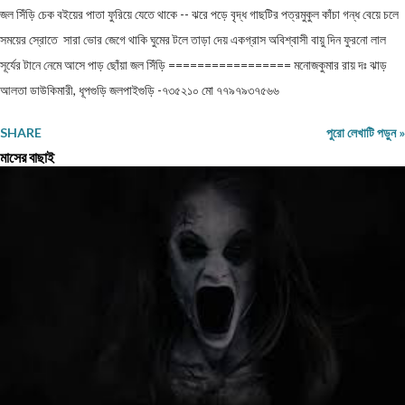
জল সিঁড়ি চেক বইয়ের পাতা ফুরিয়ে যেতে থাকে -- ঝরে পড়ে বৃদ্ধ গাছটির পত্রমুকুল কাঁচা গন্ধ বেয়ে চলে
সময়ের স্রোতে সারা ভোর জেগে থাকি ঘুমের টলে তাড়া দেয় একগ্রাস অবিশ্বাসী বায়ু দিন ফুরনো লাল
সূর্যের টানে নেমে আসে পাড় ছোঁয়া জল সিঁড়ি ================= মনোজকুমার রায় দঃ ঝাড়
আলতা ডাউকিমারী, ধূপগুড়ি জলপাইগুড়ি -৭৩৫২১০ মো ৭৭৯৭৯৩৭৫৬৬
SHARE
পুরো লেখাটি পড়ুন »
মাসের বাছাই