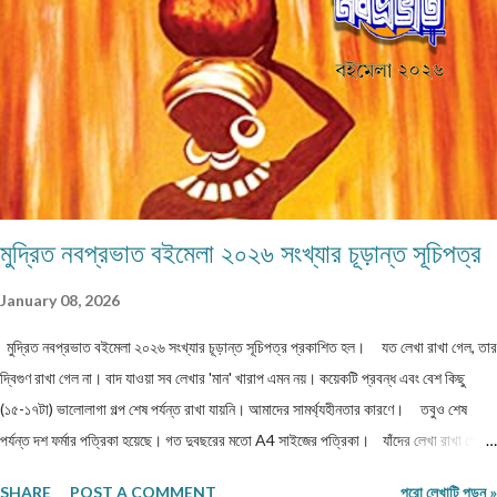
।। সুমন বিপ্লব ফিচার ।। চা দিবস ।। অশোক বন্দ্যোপাধ্যায় ফিচার ।। বর্তমান প্রেক্ষাপটে
আন্তর্জাতিক জীববৈচিত্... রম্যনাটিকা ।। পাত্র দেখা ।। সুশীল বন্দ্যোপাধ্যায় ভ্রমণকাহিনি
মাজান্দারান: কাস্পিয়ান সাগরের তীর... ঝরণার গান শুনতে ।। ...
মুদ্রিত নবপ্রভাত বইমেলা ২০২৬ সংখ্যার চূড়ান্ত সূচিপত্র
January 08, 2026
মুদ্রিত নবপ্রভাত বইমেলা ২০২৬ সংখ্যার চূড়ান্ত সূচিপত্র প্রকাশিত হল। যত লেখা রাখা গেল, তার
দ্বিগুণ রাখা গেল না। বাদ যাওয়া সব লেখার 'মান' খারাপ এমন নয়। কয়েকটি প্রবন্ধ এবং বেশ কিছু
(১৫-১৭টা) ভালোলাগা গল্প শেষ পর্যন্ত রাখা যায়নি। আমাদের সামর্থ্যহীনতার কারণে। তবুও শেষ
পর্যন্ত দশ ফর্মার পত্রিকা হয়েছে। গত দুবছরের মতো A4 সাইজের পত্রিকা। যাঁদের লেখা রাখা গেল
না, তাঁরা লেখাগুলি অন্য জায়গায় পাঠাতে পারেন। অথবা, সম্মতি দিলে আমরা লেখাগুলি আমাদের অনলাইন
SHARE
POST A COMMENT
পুরো লেখাটি পড়ুন »