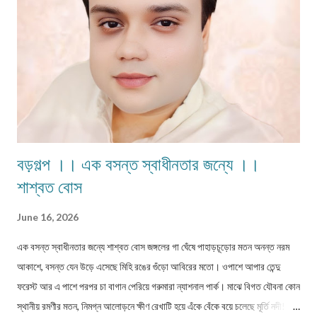
বড়গল্প ।। এক বসন্ত স্বাধীনতার জন্যে ।।
শাশ্বত বোস
June 16, 2026
এক বসন্ত স্বাধীনতার জন্যে শাশ্বত বোস জঙ্গলের গা ঘেঁষে পাহাড়চূড়োর মতন অনন্ত নরম
আকাশে, বসন্ত যেন উড়ে এসেছে মিহি রঙের গুঁড়ো আবিরের মতো। ওপাশে আপার তেন্দু
ফরেস্ট আর এ পাশে পরপর চা বাগান পেরিয়ে গরুমারা ন্যাশনাল পার্ক। মাঝে বিগত যৌবনা কোন
স্থানীয় রমণীর মতন, নিমগ্ন আলোড়নে ক্ষীণ রেখাটি হয়ে এঁকে বেঁকে বয়ে চলেছে মূর্তি নদী!