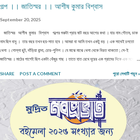
গল্প ।। জাতিস্মর ।। আশীষ কুমার বিশ্বাস
September 20, 2025
জাতিস্মর আশীষ কুমার বিশ্বাস গল্পের শুরুটা প্রায় ষাট বছর আগের কথা । যার নাম গৌতম, ডাক
নাম ছিল বাবু । তার বছর তখন ছয়-সাত হবে । আমরা বা আমি তখন একটু বড় । এক সাথেই চলতো
খেলা । গোল্লা ছুট, দাঁড়িয়া বান্দা, চোর-পুলিশ । যে মাঝে মাঝে খেলা থেকে বিরত থাকতো ; সে-ই
জাতিস্মর । মাঠের পাশেই ছিল একটা খেঁজুর গাছ । তাতে হাত রেখে দূরের এক গ্রামের দিকে এক মনে
তাঁকিয়ে থাকতো "বাবু" । গ্রামটির নাম "বিনয় পল্লী " । মাঝে বড়ো মাঠ । হাঁটা শুরু করলে তিরিশ -
SHARE
POST A COMMENT
পুরো লেখাটি পড়ুন »
চল্লিশ মিনিট লাগবে । মাঝে জলে ভরপুর দেখে কখনো যাওয়া হয়নি । বাবু কে যখন বলতাম, ওপারে কি
দেখছিস? ও বলতো, ওখানে আমার ছোট মা থাকে, দিদি থাকে, আমার ভুলু কুকুর থাকে । এ কথা আমাদের
বিশ্বাস হতো না । আবার খেলায় ফিরে যেতাম, খেলতাম । কিন্তু ও বসে বসে , ওপারের গাছ পালা , বাড়ি
ঘর দেখতো । কাছে গেলে বলতো , ওই যে সবুজ ,কচি কলাপাতা রঙের দালান বাড়ি, ওটাই আমাদের বাড়ি !
এই ভাবে মাস ছয়, বছর গড়াতে লাগলো । মনে প্রশ্ন জাগতে লাগলো, এ টা কি মন গড়া , বা বানিয়ে
বানিয়ে বলছে? সত্যি প্রকাশ হোল এক দিন । সে বাড়িতে কিছু ...