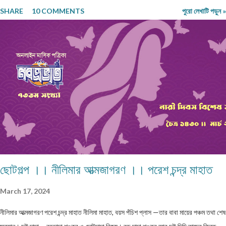
নেওয়াদের ইন্তেকাল । পাতায়-শাখায় দেখা মনোত্তমা ঝরা-ঘাম শিউলি... দিনশেষে পাতে রোদ সাজায়
SHARE
10 COMMENTS
পুরো লেখাটি পড়ুন »
রোধহীন । কাল্পনিক চরিত্ররা এখনও চোখে চোখ ঠুকেই বেঁচে থাকে স্বরচিত ।
........................ বিজয়ন্ত সরকার মিলন পাড়া, রায়গঞ্জ উত্তর দিনাজপুর
ছোটগল্প ।। নীলিমার আত্মজাগরণ ।। পরেশ চন্দ্র মাহাত
March 17, 2024
নীলিমার আত্মজাগরণ পরেশ চন্দ্র মাহাত নীলিমা মাহাত, বয়স পঁচিশ প্লাস —তার বাবা মায়ের পঞ্চম তথা শেষ