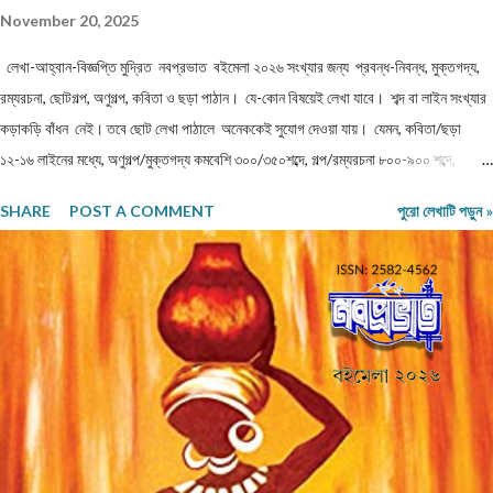
November 20, 2025
লেখা-আহ্বান-বিজ্ঞপ্তি মুদ্রিত নবপ্রভাত বইমেলা ২০২৬ সংখ্যার জন্য প্রবন্ধ-নিবন্ধ, মুক্তগদ্য,
রম্যরচনা, ছোটগল্প, অণুগল্প, কবিতা ও ছড়া পাঠান। যে-কোন বিষয়েই লেখা যাবে। শব্দ বা লাইন সংখ্যার
কড়াকড়ি বাঁধন নেই। তবে ছোট লেখা পাঠালে অনেককেই সুযোগ দেওয়া যায়। যেমন, কবিতা/ছড়া
১২-১৬ লাইনের মধ্যে, অণুগল্প/মুক্তগদ্য কমবেশি ৩০০/৩৫০শব্দে, গল্প/রম্যরচনা ৮০০-৯০০ শব্দে,
প্রবন্ধ/নিবন্ধ ১৫০০-১৬০০ শব্দে হলে ভালো। তবে এ বাঁধন 'অবশ্যমান্য' নয়। সম্পূর্ণ অপ্রকাশিত
SHARE
POST A COMMENT
পুরো লেখাটি পড়ুন »
লেখা পাঠাতে হবে। মনোনয়নের সুবিধার্থে একাধিক লেখা পাঠানো ভালো। তবে একই মেলেই দেবেন।
একজন ব্যক্তি একান্ত প্রয়োজন ছাড়া একাধিক মেল করবেন না। লেখা মেলবডিতে টাইপ বা পেস্ট করে
পাঠাবেন। word ফাইলে পাঠানো যেতে পারে। লেখার সঙ্গে দেবেন নিজের নাম, ঠিকানা এবং ফোন ও
whatsapp নম্বর। (ছবি দেওয়ার দরকার নেই।) ১) মেলের সাবজেক্ট লাইনে লিখবেন 'মুদ্রিত
নবপ্রভাত বইমেলা সংখ্যা ২০২৬-এর জন্য'। ২) বানানের দিকে বিশেষ নজর দেবেন। ৩) যতিচিহ্নের
আগে স্পেস না দিয়ে পরে দেবেন। ৪) বিশেষ কোন চিহ্ন (যেমন @ # ...