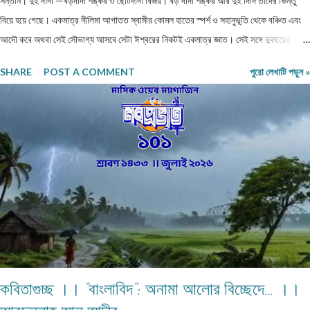
সন্তান। দুই দাদা —বড়দাদা শঙ্কর ও ছোটদাদা বিজয়। বড় দাদা শঙ্কর আর দুই দিদি তাদের কিন্তু
বিয়ে হয়ে গেছে। একমাত্র নীলিমা আপাতত স্বামীর কোমল হাতের স্পর্শ ও সহানুভূতি থেকে বঞ্চিত এবং
আদৌ কবে অথবা সেই সৌভাগ্য আসবে সেটা ঈশ্বরের নিকটই একমাত্র জ্ঞাত। সেই সঙ্গে দুবছরের
সিনিয়র ছোটদাদা বিজয়েরও নীলিমার মতো অবস্থা। তারও জীবনসঙ্গিনী জুটেনি। মোট সাতজন সদস্য নিয়ে
SHARE
POST A COMMENT
পুরো লেখাটি পড়ুন »
গঠিত সংসার নীলিমাদের পরিবার। মধ্যবিত্ত পরিবার —মধ্যবিত্ত পরিবার না বলে যদি নিম্নবিত্ত বলা
হয় তবুও কোনো অত্যুক্তি করা হয় না। বাবার প্রত্যেকদিনের আয়ের উপর ভিত্তি করেই চলে সংসার।
এই কঠোর এবং কঠিন পরিস্থিতিতেও নীলিমার মা শ্রীমতী মেনকা‚ সংসার সামলে তার ছেলেমেয়েদের
পড়াশুনার প্রতি যথেষ্ট তৎপর ও সহানুভূতিশীল। তাদের পড়াশুনায় কোনো খামতি রাখেননি। যথা সময়ে
তাদেরকে বিদ্যালয়ের মুখ দেখিয়েছে – টিউশনের বন্দোবস্ত করেছে। তাদের জীবন যাতে সুখকর হয় সেটাই
প্রতিদিন ভগবানের কাছে প্রার্থনা করেছে। পাঁচ-পাঁচটি ছেলেমেয়ের মধ্যে সবাইকে উচ্চশিক্ষিত করে তোলা
একপ...
কবিতাগুচ্ছ ।। “বাংলাবিদ”: অনামা আলোর বিচ্ছেদে… ।।