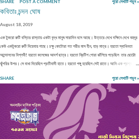
SHARE
POST A COMMENT
পুরো লেখাটি পড়ুন »
নবপ্রভাতের জানুয়ারি ২০২৬ সংখ্যায় প্রকাশ করতে পারি। পত্রিকাটি আগামী ৯-১৩ জানুয়ারি ২০২৬
কবিতাঃ চন্দন ঘোষ
পশ্চিমবঙ্গ বাংলা আকাদেমি আয়োজিত কলকাতা লিটল ম্যাগাজিন মেলায় (রবীন্দ্র সদন - নন্দন চত্বরে) পাওয়া
যাবে। সকলকে ধন্যবাদ। শুভেচ্ছা।
August 18, 2019
এক টুকরো রুটি বস্তির রাস্তায় একটা বৃদ্ধ মানুষ সারাদিন বসে আছে। উত্তরে দেখে দক্ষিনে দেখে বহুদূর
কেউ একটুকরো রুটি দিয়েযায় পাছে। চক্ষু কোটোরা গত শরীর মাস হীন, হাড় মাত্র। হয়তো স্বাধিনতা
আন্দোলনের বিপ্লবী! হয়তো কলেজের আদর্শ ছাত্র। হয়তো ব্রিটিশ গোরা ঝাঁপিয়ে পড়েছিল তার ছোট্টো
ঝুঁপরির উপর। সে বাধা দিয়েছিল প্রতীবাদী হাতে। হয়তো পঙ্গু হয়েছিল সেই রাতে। আমি এক প্রশ্ন
তুলেছিলাম, কেমনে হইল এ অবস্থা? বাক সরেনা মুখে সরকার কেন করেনা কোনো ব্যাবস্থা?? শরীর
SHARE
পুরো লেখাটি পড়ুন »
বস্ত্রহীন এই রাতে। নিম্নাঙ্গে একটা নোংগরা ধুতি। কী জানি কত দিন খায়নি? কত দিন দেখেনি এক টুকরো
রুটি! রাজধানী শহরের আকাশটা দেখছে। দেখছে নেতা মন্ত্রী গন। হাইরে কেউতো তারে উঠিয়ে তোলেনি।
দেখেনি কোনো কোমল মন। আজ ভারতবর্ষ উন্নতশীল রাষ্ট্র! কথাটা অতীব মিথ্যা মাটি। এমন কতযে
মানুষ ক্ষুদার্থ, দেখেনা এক টুকরো রুটি। নতুন মন্ত্রী, নতুন রাষ্ট্রপতি সবাই আসে সবার হয় আবর্তন। হাইরে
পিছিয়ে পড়া মানুষ গুলো! তাদের হয়না কোনো পরিবর্তন। আজ 71 বছর আজাদ হয়েও বোধহয় যে...