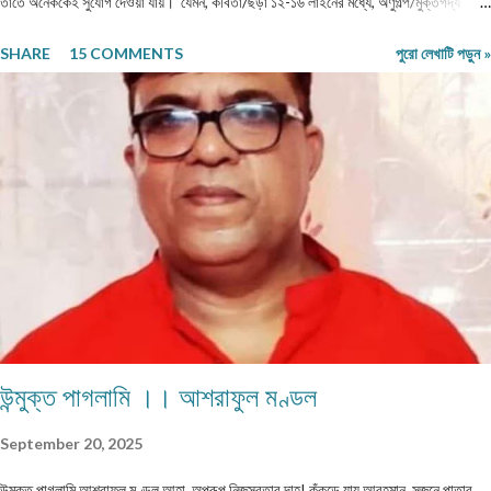
তাতে অনেককেই সুযোগ দেওয়া যায়। যেমন, কবিতা/ছড়া ১২-১৬ লাইনের মধ্যে, অণুগল্প/মুক্তগদ্য
কমবেশি ৩০০/৩৫০শব্দে, গল্প/রম্যরচনা ৮০০-৯০০ শব্দে, প্রবন্ধ/নিবন্ধ ১৫০০-১৬০০ শব্দে। তবে এ
SHARE
15 COMMENTS
পুরো লেখাটি পড়ুন »
বাঁধন 'অবশ্যমান্য' নয়। সম্পূর্ণ অপ্রকাশিত লেখা পাঠাতে হবে। মনোনয়নের সুবিধার্থে একাধিক লেখা
পাঠানো ভালো। তবে একই মেলেই দেবেন। একজন ব্যক্তি একান্ত প্রয়োজন ছাড়া একাধিক মেল করবেন
না। লেখা মেলবডিতে টাইপ বা পেস্ট করে পাঠাবেন। word ফাইলে পাঠানো যেতে পারে। লেখার সঙ্গে
দেবেন নিজের নাম, ঠিকানা এবং ফোন ও whatsapp নম্বর। (ছবি দেওয়ার দরকার নেই।) ১) মেলের
সাবজেক্ট লাইনে লিখবেন 'মুদ্রিত নবপ্রভাত বইমেলা সংখ্যা ২০২৬-এর জন্য'। ২) বানানের দিকে বিশেষ
নজর দেবেন। ৩) য...
উন্মুক্ত পাগলামি ।। আশরাফুল মণ্ডল
September 20, 2025
উন্মুক্ত পাগলামি আশরাফুল মণ্ডল আহা, অপরূপ নিজস্বতার দাহ! কুঁকড়ে যায় আবহমান, সজনে পাতার