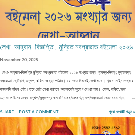
বিষয়...
লেখা-আহ্বান-বিজ্ঞপ্তি : মুদ্রিত নবপ্রভাত বইমেলা ২০২৬
November 20, 2025
লেখা-আহ্বান-বিজ্ঞপ্তি মুদ্রিত নবপ্রভাত বইমেলা ২০২৬ সংখ্যার জন্য প্রবন্ধ-নিবন্ধ, মুক্তগদ্য,
রম্যরচনা, ছোটগল্প, অণুগল্প, কবিতা ও ছড়া পাঠান। যে-কোন বিষয়েই লেখা যাবে। শব্দ বা লাইন সংখ্যার
কড়াকড়ি বাঁধন নেই। তবে ছোট লেখা পাঠালে অনেককেই সুযোগ দেওয়া যায়। যেমন, কবিতা/ছড়া
১২-১৬ লাইনের মধ্যে, অণুগল্প/মুক্তগদ্য কমবেশি ৩০০/৩৫০শব্দে, গল্প/রম্যরচনা ৮০০-৯০০ শব্দে,
প্রবন্ধ/নিবন্ধ ১৫০০-১৬০০ শব্দে হলে ভালো। তবে এ বাঁধন 'অবশ্যমান্য' নয়। সম্পূর্ণ অপ্রকাশিত
SHARE
POST A COMMENT
পুরো লেখাটি পড়ুন »
লেখা পাঠাতে হবে। মনোনয়নের সুবিধার্থে একাধিক লেখা পাঠানো ভালো। তবে একই মেলেই দেবেন।
একজন ব্যক্তি একান্ত প্রয়োজন ছাড়া একাধিক মেল করবেন না। লেখা মেলবডিতে টাইপ বা পেস্ট করে
পাঠাবেন। word ফাইলে পাঠানো যেতে পারে। লেখার সঙ্গে দেবেন নিজের নাম, ঠিকানা এবং ফোন ও