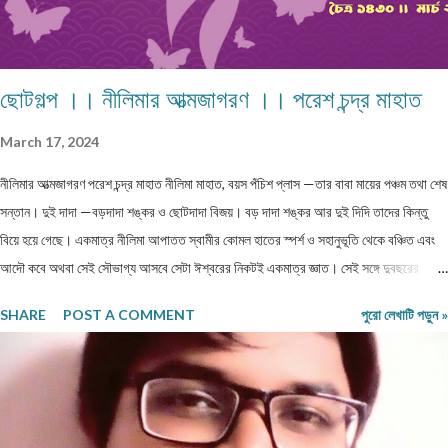
ছোটগল্প ।। নীলিমার আত্মজাগরণ ।। পরেশ চন্দ্র মাহাত
March 17, 2024
নীলিমার আত্মজাগরণ পরেশ চন্দ্র মাহাত নীলিমা মাহাত, বয়স পঁচিশ প্লাস —তার বাবা মায়ের পঞ্চম তথা শেষ
সন্তান। দুই দাদা —বড়দাদা শঙ্কর ও ছোটদাদা বিজয়। বড় দাদা শঙ্কর আর দুই দিদি তাদের কিন্তু
বিয়ে হয়ে গেছে। একমাত্র নীলিমা আপাতত স্বামীর কোমল হাতের স্পর্শ ও সহানুভূতি থেকে বঞ্চিত এবং
আদৌ কবে অথবা সেই সৌভাগ্য আসবে সেটা ঈশ্বরের নিকটই একমাত্র জ্ঞাত। সেই সঙ্গে দুবছরের
সিনিয়র ছোটদাদা বিজয়েরও নীলিমার মতো অবস্থা। তারও জীবনসঙ্গিনী জুটেনি। মোট সাতজন সদস্য নিয়ে
SHARE
POST A COMMENT
পুরো লেখাটি পড়ুন »
গঠিত সংসার নীলিমাদের পরিবার। মধ্যবিত্ত পরিবার —মধ্যবিত্ত পরিবার না বলে যদি নিম্নবিত্ত বলা
হয় তবুও কোনো অত্যুক্তি করা হয় না। বাবার প্রত্যেকদিনের আয়ের উপর ভিত্তি করেই চলে সংসার।
এই কঠোর এবং কঠিন পরিস্থিতিতেও নীলিমার মা শ্রীমতী মেনকা‚ সংসার সামলে তার ছেলেমেয়েদের
পড়াশুনার প্রতি যথেষ্ট তৎপর ও সহানুভূতিশীল। তাদের পড়াশুনায় কোনো খামতি রাখেননি। যথা সময়ে
তাদেরকে বিদ্যালয়ের মুখ দেখিয়েছে – টিউশনের বন্দোবস্ত করেছে। তাদের জীবন যাতে সুখকর হয় সেটাই