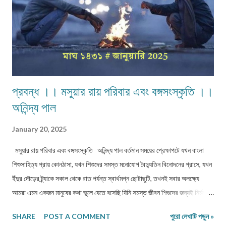
প্রবন্ধ ।। মসুয়ার রায় পরিবার এবং বঙ্গসংস্কৃতি ।।
অনিন্দ্য পাল
January 20, 2025
মসুয়ার রায় পরিবার এবং বঙ্গসংস্কৃতি অনিন্দ্য পাল বর্তমান সময়ের প্রেক্ষাপটে যখন বাংলা
শিশুসাহিত্য প্রায় কোনঠাসা, যখন শিশুদের সমস্ত মনোযোগ বৈদ্যুতিন বিনোদনের গ্রাসে, যখন
ইঁদুর দৌড়ের ট্র্যাকে সকাল থেকে রাত পর্যন্ত স্বার্থমগ্ন ছোটাছুটি, তখনই সবার অলক্ষ্যে
আমরা এমন একজন মানুষের কথা ভুলে যেতে বসেছি যিনি সমস্ত জীবন শিশুদের জন্যই নির্মল
হাস্যরস রচনা করে গেছেন। তবে শুধু সেই মানুষটাই নয়, তাঁর পরিবারের পরবর্তী প্রজন্মও
SHARE
POST A COMMENT
পুরো লেখাটি পড়ুন »
একইভাবে যুগের সঙ্গে তাল মিলিয়ে ছোটদের জন্য অসংখ্য মণিমুক্তো সৃষ্টি করে গেছেন। বংশ