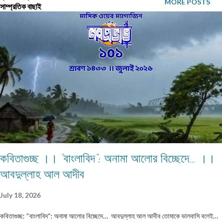
MORE POSTS
সাম্প্রতিক বাছাই
করে। আর্থ সামাজিক রূপান্তরের সঙ্গে শিল্প সাহিত্যে এক বিপ্লবী পরিবর্তন আসে। কিন্তু
শোষণ ব্যবস্থা ভিন্ন আঙ্গিকে টিকে থাকে। তার ক্ষয়ের দিকটা প্রকট হতে থাকে। সভ্যতার
এক সংকট দেখা যায়। মানুষের চিন্তার জগতেও এই যুগের প্রথম পর্যায়ে এক বৈপ্লবিক
পরিবর্তন আসে। নতুন এই সমাজের উষালগ্নে মানুষ এক নতুন জীবনের কল্পনা করে। তার
মননে...
কবিতাগুচ্ছ ।। “বাংলাবিদ”: অনামা আলোর বিচ্ছেদে… ।।
আবদুল্লাহ আল আদীব
July 18, 2026
কবিতাগুচ্ছ: “বাংলাবিদ”: অনামা আলোর বিচ্ছেদে… আবদুল্লাহ আল আদীব তোমাকে ভালবাসি বলেই…