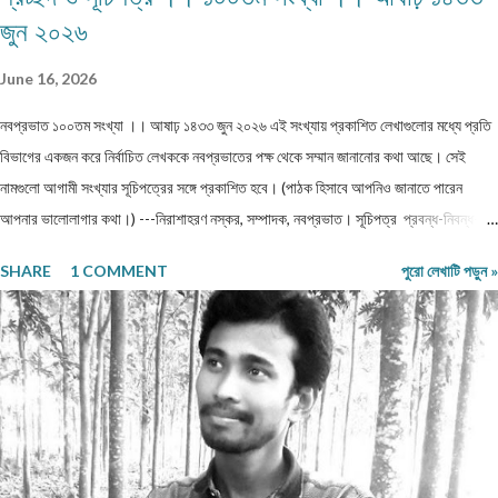
জুন ২০২৬
June 16, 2026
নবপ্রভাত ১০০তম সংখ্যা ।। আষাঢ় ১৪৩৩ জুন ২০২৬ এই সংখ্যায় প্রকাশিত লেখাগুলোর মধ্যে প্রতি
বিভাগের একজন করে নির্বাচিত লেখককে নবপ্রভাতের পক্ষ থেকে সম্মান জানানোর কথা আছে। সেই
নামগুলো আগামী সংখ্যার সূচিপত্রের সঙ্গে প্রকাশিত হবে। (পাঠক হিসাবে আপনিও জানাতে পারেন
আপনার ভালোলাগার কথা।) ---নিরাশাহরণ নস্কর, সম্পাদক, নবপ্রভাত। সূচিপত্র প্রবন্ধ-নিবন্ধ-
ফিচার প্রবন্ধ ।। ভয় ।। শ্রীশুভ্র প্রবন্ধ ।। প্রবীণ জনগণ ।। শ্যামল হুদাতী একাকীত্বের ছাদ
SHARE
1 COMMENT
পুরো লেখাটি পড়ুন »
থেকে পতন : অনিক দত্ত ও মানুষের নিঃশ... প্রবন্ধ ।। ধাঙড় ।। মোঃ চাঁন মিয়া ফকির প্রবন্ধ ।।
অন্ধকারের উৎস হতে উৎসারিত আলো ।। কুহেলী... প্রবন্ধ ।। নারীর সম্মান ও অধিকার — অলীক
কল্পনা, না... আন্তর্জাতিক খ্যাতি সম্পন্ন ভাষা বিজ্ঞানী অধ্যাপক প... প্রবন্ধ ।। কবি কৃষ্ণচন্দ্র মজুমদার
।। সুমন বিপ্লব ফিচার ।। চা দিবস ।। অশোক বন্দ্যোপাধ্যায় ফিচার ।। বর্তমান প্রেক্ষাপটে
আন্তর্জাতিক জীববৈচিত্... রম্যনাটিকা ।। পাত্র দেখা ।। সুশীল বন্দ্যোপাধ্যায় ভ্রমণকাহিনি
মাজান্দারান: কাস্পিয়ান সাগরের তীর... ঝরণার গান শুনতে ।। ...