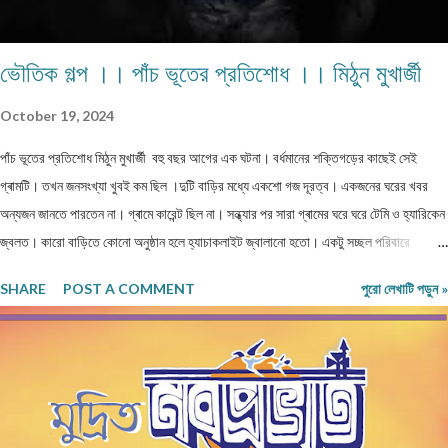
ভৌতিক গল্প ।। পাঁচ ভূতের প্রতিশোধ ।। মিঠুন মুখার্জী
October 19, 2024
পাঁচ ভূতের প্রতিশোধ মিঠুন মুখার্জী বহু বছর আগের এক ঘটনা। বর্ধমানের শক্তিগড়ের কাছেই সেই
গ্ৰামটি। তখন জনসংখ্যা খুবই কম ছিল ।দুটি বাড়ির মধ্যে একশো গজ দূরত্ব। একজনের ঘরের খবর
অন্যজন জানতে পারতেন না। গ্ৰামে কারেন্ট ছিল না। সন্ধ্যার পর সারা গ্ৰামের ঘরে ঘরে টেমি ও হ্যারিকেন
জ্বলত। কারো বাড়িতে কোনো অনুষ্ঠান হলে হ্যাচাকলাইট জ্বালানো হতো। একটু সচ্ছল পরিবারে
জেনারেটর ভাড়া নিতেন। কেউ মরে গেলে নদীর পাড়ে পুড়াতে যেত। সঙ্গে যাওয়ার জন্য খুব বেশি লোক
SHARE
POST A COMMENT
পুরো লেখাটি পড়ুন »
পাওয়া যেত না। ঐ গ্ৰাম থেকে বাজারের দূরত্ব তিন কিলোমিটার হবে। বাজারে সন্ধ্যার পর জেনারেটরের
লাইন ভাড়া নিয়ে সকলে লাইট জ্বালাত ও ফ্যান চালাত। বাজারে যাওয়ার সময় একটা বিরাট মাঠ পার হতে
হত। যে মাঠের পুরোটা একজায়গায় দাঁড়িয়ে দেখা যেত না। গ্ৰামের মানুষেরা নিজেদের মধ্যে বলাবলি করত,
সন্ধ্যার পর এই মাঠে ভূতেদের আখরা বসে। তারা অনেকেই রাত্রি বেলা ওই মাঠে ভূতেদের দাঁড়িয়ে কখনো
বসে জটলা পাকাতে দেখেছে। এই মাঠের উত্তর দিকে একটি বিশাল তেঁতুল গাছ ছিল। এই গাছ থেকেই
ভূতেরা মাঠে নেমে আসত নিজেদের মধ্যে বিভিন্ন বিষয় নিয়ে আলোচনা করার জন্য। তাদের আলোচনার