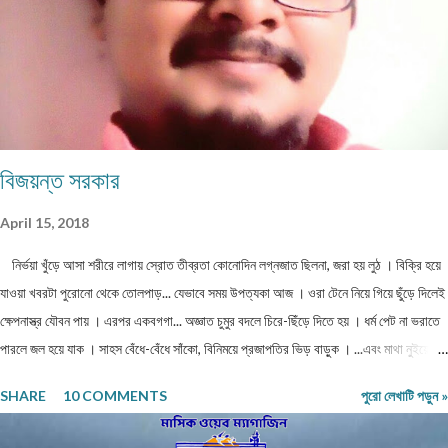
প্রতিদিন ভগবানের কাছে প্রার্থনা করেছে। পাঁচ-পাঁচটি ছেলেমেয়ের মধ্যে সবাইকে উচ্চশিক্ষিত করে তোলা
একপ...
বিজয়ন্ত সরকার
April 15, 2018
নির্ভয়া খুঁড়ে আসা শরীরে লাগায় স্রোত তীব্রতা কোনোদিন লগ্নজাত ছিলনা, জরা হয় লুঠ । বিক্রি হয়ে
যাওয়া খবরটা পুরোনো থেকে তোলপাড়... যেভাবে সময় উপত্যকা আজ । ওরা টেনে নিয়ে গিয়ে ছুঁড়ে দিলেই
ক্ষেপনাস্ত্র যৌবন পায় । এরপর একবগগা... অজ্ঞাত চুমুর বদলে চিরে-ছিঁড়ে দিতে হয় । ধর্ম পেট না ভরাতে
পারলে জল হয়ে যাক । সাহস বেঁধে-বেঁধে সাঁকো, বিনিময়ে প্রজাপতির ভিড় বাড়ুক । ...এবং মাথা নুইয়ে
নেওয়াদের ইন্তেকাল । পাতায়-শাখায় দেখা মনোত্তমা ঝরা-ঘাম শিউলি... দিনশেষে পাতে রোদ সাজায়
SHARE
10 COMMENTS
পুরো লেখাটি পড়ুন »
রোধহীন । কাল্পনিক চরিত্ররা এখনও চোখে চোখ ঠুকেই বেঁচে থাকে স্বরচিত ।
........................ বিজয়ন্ত সরকার মিলন পাড়া, রায়গঞ্জ উত্তর দিনাজপুর