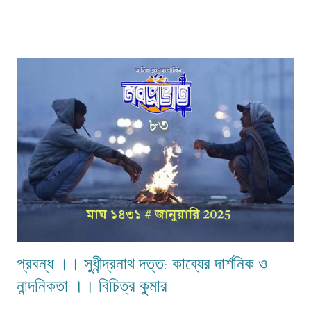
পরম্পরায় এভাবে শিশু-কিশোরদের নিয়ে সৃষ্টিশীলতার প্রবাহ বাংলায় কেন সমস্ত পৃথিবীতেই
বিরলতম। অবিভক্ত বাংলার ময়মনসিংহ জেলার 'মসুয়া' গ্রামে লোকনাথ রায়ের পুত্র
কালীনাথ রায়ের পাঁচ ছেলের দ্বিতীয় কামদারঞ্জন জন্মগ্রহণ করেন ১৮৬৩ সালের ১২ইমে। তাঁর
পিতা কালীনাথকে লোকে চিনত 'মুনশি শ্যামসুন্দর' নামে। কালীনাথ আবার সংস্কৃত, আরবি আর
ফরাসি ভাষায় পণ্ডিত ছিলেন। কামদারঞ্জনকে দূরসম্পর্কের কাকা হরিকিশোর রায়চৌধুরী দত্তক
নেন এবং নতুন নাম দেন উপেন্দ্রকিশোর। 'মসুয়া'-র ...
প্রবন্ধ ।। সুধীন্দ্রনাথ দত্ত: কাব্যের দার্শনিক ও
নান্দনিকতা ।। বিচিত্র কুমার