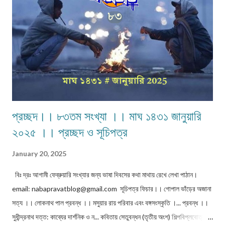
প্রচ্ছদ।। ৮৩তম সংখ্যা ।। মাঘ ১৪৩১ জানুয়ারি
২০২৫ ।। প্রচ্ছদ ও সূচিপত্র
January 20, 2025
বিঃ দ্রঃ আগামী ফেব্রুয়ারি সংখ্যার জন্য ভাষা দিবসের কথা মাথায় রেখে লেখা পাঠান।
email: nabapravatblog@gmail.com সূচিপত্র ফিচার।। গোপাল ভাঁড়ের অজানা
সত্য ।। লোকনাথ পাল প্রবন্ধ ।। মসুয়ার রায় পরিবার এবং বঙ্গসংস্কৃতি ।... প্রবন্ধ ।।
সুধীন্দ্রনাথ দত্ত: কাব্যের দার্শনিক ও ন... কবিতায় সেতুবন্ধন (তৃতীয় অংশ) শিল্পবিপ্লবোত্তর