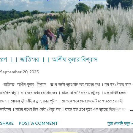
তাদেরকে বিদ্যালয়ের মুখ দেখিয়েছে – টিউশনের বন্দোবস্ত করেছে। তাদের জীবন যাতে সুখকর হয় সেটাই
প্রতিদিন ভগবানের কাছে প্রার্থনা করেছে। পাঁচ-পাঁচটি ছেলেমেয়ের মধ্যে সবাইকে উচ্চশিক্ষিত করে তোলা
একপ...
গল্প ।। জাতিস্মর ।। আশীষ কুমার বিশ্বাস
September 20, 2025
জাতিস্মর আশীষ কুমার বিশ্বাস গল্পের শুরুটা প্রায় ষাট বছর আগের কথা । যার নাম গৌতম, ডাক
নাম ছিল বাবু । তার বছর তখন ছয়-সাত হবে । আমরা বা আমি তখন একটু বড় । এক সাথেই চলতো
খেলা । গোল্লা ছুট, দাঁড়িয়া বান্দা, চোর-পুলিশ । যে মাঝে মাঝে খেলা থেকে বিরত থাকতো ; সে-ই
জাতিস্মর । মাঠের পাশেই ছিল একটা খেঁজুর গাছ । তাতে হাত রেখে দূরের এক গ্রামের দিকে এক মনে
তাঁকিয়ে থাকতো "বাবু" । গ্রামটির নাম "বিনয় পল্লী " । মাঝে বড়ো মাঠ । হাঁটা শুরু করলে তিরিশ -
SHARE
POST A COMMENT
পুরো লেখাটি পড়ুন »
চল্লিশ মিনিট লাগবে । মাঝে জলে ভরপুর দেখে কখনো যাওয়া হয়নি । বাবু কে যখন বলতাম, ওপারে কি