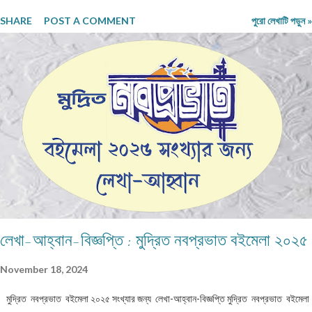
পর! অথচ মনে হলো, সময় যেন এই বাড়ির উঠোনে এসে থমকে দাঁড়িয়ে আছে। আজও একইভাবে দাঁড়িয়ে
SHARE
POST A COMMENT
পুরো লেখাটি পড়ুন »
আছে উঠোনের একধারে নিজে থেকে বেড়ে ওঠা সেই শিউলি গাছটা। শরৎ এলেই যার ফুলের গন্ধে চারদিক
ভরে উঠত। সেই গন্ধই যেন জানিয়ে দিত—মা দুর্গা আসছেন। ভোরবেলা ফুল তোলা নিয়ে নীলা আর ওর
বোনের মধ্যে রোজ ঝগড়া বাঁধত। কেউই এত সকালে ঘুম থেকে উঠে ফুল তুলতে রাজি হতো না। অথচ
ঠাম্মির হুকুম—দুই বোনকেই ফুল তুলতে হবে। দেখতে দেখতে মহালয়ার দিন এসে যেত। ভোরবেলায়
বীরেন্দ্রকৃষ্ণ ভদ্রের কণ্ঠে চণ্ডীপাঠ শুরু হতেই সারা বাড়ি যেন এক মঙ্গলময় আবহে ভরে উঠত। সেই দিন
থেকেই শুরু হয়ে যেত মা, কাকিমা আর জেঠিমাদের ব্যস্ততা। পুজোয় আসা অতিথিদের জন্য নানারকম মিষ্টি
তৈরির ধুম পড়ে ...
লেখা-আহ্বান-বিজ্ঞপ্তি : মুদ্রিত নবপ্রভাত বইমেলা ২০২৫
November 18, 2024
মুদ্রিত নবপ্রভাত বইমেলা ২০২৫ সংখ্যার জন্য লেখা-আহ্বান-বিজ্ঞপ্তি মুদ্রিত নবপ্রভাত বইমেলা