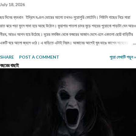
July 18, 2026
ছয় দিনের ব্যবধান ইদ্রিস মণ্ডল ভোরের আলো তখনও পুরোপুরি ফোটেনি। শিউলি গাছের নিচে সারা
রাত ঝরে পড়া ফুলে সাদা হয়ে আছে উঠোন। কুয়াশার পাতলা চাদর মুড়ে শহরের পুরোনো পাড়াটা যেন আরও
নীরব, আরও আপন হয়ে উঠেছে। দূরের মসজিদ থেকে ফজরের আজান ভেসে এলে একতলা ছোট্ট বাড়িটির
একটি ঘরে আলো জ্বলে ওঠে। এ বাড়িতে এটাই নিয়ম। আজানের আগেই ঘুম ভাঙে কাশেম সাহেবের।
বয়স সত্তর ছুঁইছুঁই, তবু জীবনযাপনের ছন্দে কোনো আলস্য নেই। তিনি ধীরে ধীরে বিছানা ছেড়ে উঠে
SHARE
POST A COMMENT
পুরো লেখাটি পড়ুন »
বসেন, পাশে ঘুমিয়ে থাকা স্ত্রী মিরা বেগমের দিকে একবার তাকান। ঘুমের ভেতরেও মিরা বেগমের মুখে
বছরের বাছাই
অদ্ভুত এক প্রশান্তি লেগে থাকে। এত বছর একসঙ্গে থাকার পর মানুষটিকে আর নতুন করে দেখার কিছু
নেই, তবু প্রতিদিন ভোরে তাঁর মনে হয়—এই মানুষটিই তাঁর জীবনের সবচেয়ে বড় প্রাপ্তি। ওজু সেরে
নামাজ পড়ে তিনি বারান্দায় এসে বসেন। শীতের বাতাসে তুলসীপাতার গন্ধ মিশে আছে। একটু পরেই মিরা
বেগম দু'কাপ ধোঁয়া ওঠা চা নিয়ে এসে পাশে বসেন। — "চায়ে চিনি কম দিয়েছি। ডাক্তার তো বারবার
নিষেধ করেছেন।" কাশেম সাহেব কাপ হাতে নিয়ে হেসে বললেন, — "ডাক্তার যতটা নিষেধ করেন, তুমি তার
চে...