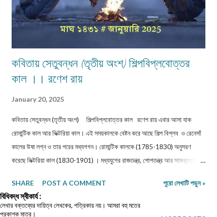
কবিতায় সেতুবন্ধন (তৃতীয় অংশ) শিল্পবিপ্লবোত্তর
কাল ।। রণেশ রায়
January 20, 2025
কবিতায় সেতুবন্ধন (তৃতীয় অংশ) শিল্পবিপ্লবোত্তর কাল রণেশ রায় এবার আসা যাক
রোমান্টিক কাল আর ভিক্টরিয়া কাল। এই সময়কালকে বেষ্টন করে আছে শিল্প বিপ্লব ও রেনেসাঁ
কালের উষা লগ্ন ও তার পরের মধ্যগগন। রোমান্টিক কালকে (1785-1830) অনুসরণ
করেছে ভিক্টরিয়া কাল (1830-1901) । মধ্যযুগের রাজতন্ত্র, পোপতন্ত্র আর সামন্ততন্ত্রের
উচ্ছেদ ঘটিয়ে প্রথমে বেনিয়ারাজ তারপর আধুনিক শিল্প যুগের আবির্ভাব ঘটেছে এই সময় কালে
SHARE
POST A COMMENT
পুরো লেখাটি পড়ুন »
যা ধর্মের শাসনের জায়গায় আইনের শাসন বলবৎ করতে সাহায্য করে। এই দুটো সময়কালকে
বিধিবদ্ধ স্বীকার্য :
পুঁজিবাদের বিকাশ ও তার ক্ষয়ের কাল বলা হয় যে সময়কাল ধরে প্রতিযোগিতামূলক পুঁজিবাদ
লেখার বক্তব্যের দায়িত্ব লেখকের, পত্রিকার নয়। আমরা বহু মতের
প্রকাশক মাত্র।
বিকাশলাভ করে, তা সাম্রাজ্যবাদে রূপান্তরিত হয় আর পৃথিবী জুড়ে তার রাজত্ব বিস্তার