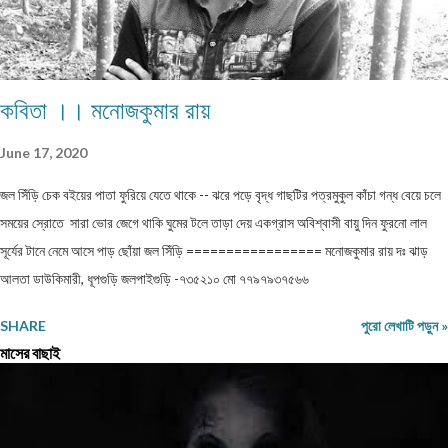
কবিতা ।। মনোজকুমার রায়
June 17, 2020
জল সিঁড়ি চেক বইয়ের পাতা ফুরিয়ে যেতে থাকে -- ঝরে পড়ে বৃদ্ধ গাছটির পত্রমুকুল কাঁচা গন্ধ বেয়ে চলে
সময়ের স্রোতে সারা ভোর জেগে থাকি ঘুমের টলে তাড়া দেয় একগ্রাস অবিশ্বাসী বায়ু দিন ফুরনো লাল
সূর্যের টানে নেমে আসে পাড় ছোঁয়া জল সিঁড়ি ================= মনোজকুমার রায় দঃ ঝাড়
আলতা ডাউকিমারী, ধূপগুড়ি জলপাইগুড়ি -৭৩৫২১০ মো ৭৭৯৭৯৩৭৫৬৬
SHARE
পুরো লেখাটি পড়ুন »
মাসের বাছাই