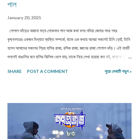
পাল
January 20, 2025
গোপাল ভাঁড়ের অজানা সত্য লোকনাথ পাল আজ কথা বলব নদিয়া জেলার সদর শহর
কৃষ্ণনগরের একজন বিখ্যাত ব্যক্তি সম্পর্কে, যাকে এক কথায় আমরা সকলেই চিনি।হ্যাঁ, তিনি
হলেন আমাদের সকলের প্রিয় হাসির রাজা, রসিক রাজা, জ্ঞানের রাজা গোপাল ভাঁড়। এই নামটি
শুনলেই বাঙালির মনে হাসির ঝিলিক খেলে যায়, তাকে নিয়ে লেখা হয়েছে কত বই, বানানো হয়েছে
বহু কার্টুন, আর যুগ যুগ ধরে কতই না মানুষের মুখে হাসি ফুটিয়েছে আমাদের সবার প্রিয় গোপাল
SHARE
POST A COMMENT
পুরো লেখাটি পড়ুন »
ভাঁড়। মহারাজ কৃষ্ণচন্দ্রকে গোপাল ভাঁড় , কত বার নাস্তানাবুদ করে ছেড়েছেন, অথচ
ভালোবাসার টানে কখনও তাকে শাস্তি দেননি মহারাজ, তবে যদি বলি গোপাল ভাঁড় নামে আদৌ
কেউ ছিল কিনা, সে বিষয়ে যথেষ্ট সন্দেহ আছে, আর যদি সত্যিই কেউ থাকত, তাহলে এত
জনপ্রিয় ব্যাক্তিটি কোথায় হারিয়ে গেল !! কি তার রহস্য ! ঐতিহাসিক নগেন্দ্রনাথ দাস
বলেছেন গোপালের সম্পূর্ণ নাম ছিল গোপাল চন্দ্র নাই। "নাই" অর্থাৎ নাপিত। নাই ছিল
গোপালের পদবী, তাই হতেও পারে গোপাল ভাঁড় ছিলেন নাপিত বংশোদ্ভুত। তবে কোন কোন
জায়গায় গোপালের নাম গোপাল চন্দ্র প্রামাণিক বলা হয়েছে।ইতিহাস ঘেঁটে জানা গেছে
গোপালের একটি মেয়ে ও দুটি ছেলে ছ...