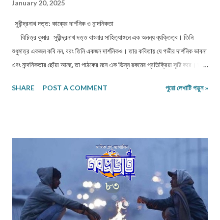
January 20, 2025
সুধীন্দ্রনাথ দত্ত: কাব্যের দার্শনিক ও নান্দনিকতা
বিচিত্র কুমার সুধীন্দ্রনাথ দত্ত বাংলার সাহিত্যাঙ্গনে এক অনন্য ব্যক্তিত্ব। তিনি
শুধুমাত্র একজন কবি নন, বরং তিনি একজন দার্শনিকও। তার কবিতায় যে গভীর দার্শনিক ভাবনা
এবং নান্দনিকতার ছোঁয়া আছে, তা পাঠকের মনে এক ভিন্ন রকমের প্রতিক্রিয়া সৃষ্টি করে। তার
রচনা যেন জগতের নানা রূপ এবং কাব্যিক সৌন্দর্যের সংমিশ্রণ। এই প্রবন্ধে আমরা সুধীন্দ্রনাথ
SHARE
POST A COMMENT
পুরো লেখাটি পড়ুন »
দত্তের কবিতার দার্শনিক দৃষ্টিকোণ এবং নান্দনিকতার বৈশিষ্ট্যগুলো বিশ্লেষণ করব। প্রথমেই
আসা যাক দার্শনিকতার দিকে। সুধীন্দ্রনাথ দত্তের কবিতা সাধারণত মানব জীবন, প্রকৃতি এবং
অস্তিত্বের প্রশ্নগুলোর সাথে সংযুক্ত। তার কবিতায় ...