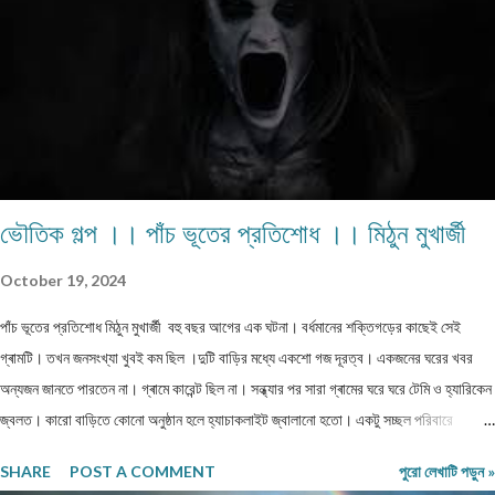
ভৌতিক গল্প ।। পাঁচ ভূতের প্রতিশোধ ।। মিঠুন মুখার্জী
October 19, 2024
পাঁচ ভূতের প্রতিশোধ মিঠুন মুখার্জী বহু বছর আগের এক ঘটনা। বর্ধমানের শক্তিগড়ের কাছেই সেই
গ্ৰামটি। তখন জনসংখ্যা খুবই কম ছিল ।দুটি বাড়ির মধ্যে একশো গজ দূরত্ব। একজনের ঘরের খবর
অন্যজন জানতে পারতেন না। গ্ৰামে কারেন্ট ছিল না। সন্ধ্যার পর সারা গ্ৰামের ঘরে ঘরে টেমি ও হ্যারিকেন
জ্বলত। কারো বাড়িতে কোনো অনুষ্ঠান হলে হ্যাচাকলাইট জ্বালানো হতো। একটু সচ্ছল পরিবারে
জেনারেটর ভাড়া নিতেন। কেউ মরে গেলে নদীর পাড়ে পুড়াতে যেত। সঙ্গে যাওয়ার জন্য খুব বেশি লোক
SHARE
POST A COMMENT
পুরো লেখাটি পড়ুন »
পাওয়া যেত না। ঐ গ্ৰাম থেকে বাজারের দূরত্ব তিন কিলোমিটার হবে। বাজারে সন্ধ্যার পর জেনারেটরের