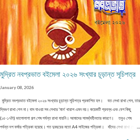
whatsapp নম্বর। (ছবি দেওয়ার দরকার নেই।) ১) মেলের সাবজেক্ট লাইনে লিখবেন 'মুদ্রিত
নবপ্রভাত বইমেলা সংখ্যা ২০২৬-এর জন্য'। ২) বানানের দিকে বিশেষ নজর দেবেন। ৩) যতিচিহ্নের
আগে স্পেস না দিয়ে পরে দেবেন। ৪) বিশেষ কোন চিহ্ন (যেমন @ # ...
মুদ্রিত নবপ্রভাত বইমেলা ২০২৬ সংখ্যার চূড়ান্ত সূচিপত্র
January 08, 2026
মুদ্রিত নবপ্রভাত বইমেলা ২০২৬ সংখ্যার চূড়ান্ত সূচিপত্র প্রকাশিত হল। যত লেখা রাখা গেল, তার
দ্বিগুণ রাখা গেল না। বাদ যাওয়া সব লেখার 'মান' খারাপ এমন নয়। কয়েকটি প্রবন্ধ এবং বেশ কিছু
(১৫-১৭টা) ভালোলাগা গল্প শেষ পর্যন্ত রাখা যায়নি। আমাদের সামর্থ্যহীনতার কারণে। তবুও শেষ
পর্যন্ত দশ ফর্মার পত্রিকা হয়েছে। গত দুবছরের মতো A4 সাইজের পত্রিকা। যাঁদের লেখা রাখা গেল
না, তাঁরা লেখাগুলি অন্য জায়গায় পাঠাতে পারেন। অথবা, সম্মতি দিলে আমরা লেখাগুলি আমাদের অনলাইন