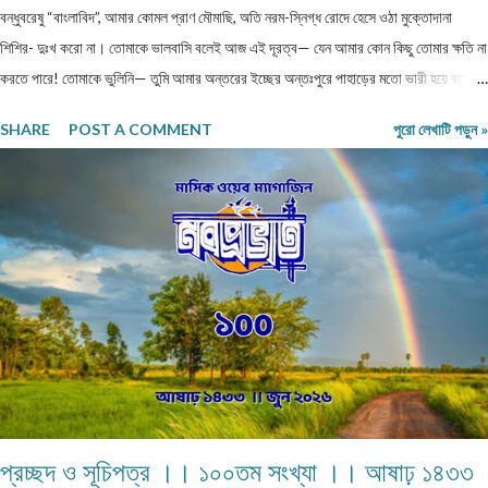
বন্ধুবরেষু “বাংলাবিদ”, আমার কোমল প্রাণ মৌমাছি, অতি নরম-স্নিগ্ধ রোদে হেসে ওঠা মুক্তোদানা
শিশির- দুঃখ করো না। তোমাকে ভালবাসি বলেই আজ এই দূরত্ব— যেন আমার কোন কিছু তোমার ক্ষতি না
করতে পারে! তোমাকে ভুলিনি— তুমি আমার অন্তরের ইচ্ছের অন্তঃপুরে পাহাড়ের মতো ভারী হয়ে বসে
আছো, এ যেন সভ্যতার এক ধ্বংসাবশেষ। প্রতিটি নিঃশ্বাসে তোমার নাম প্রকম্পিত হয়, যেন ধারালো ছুরি
SHARE
POST A COMMENT
পুরো লেখাটি পড়ুন »
বুক চিরে রক্ত ঝরায়। ভুলতে চেয়েছি— কিন্তু স্মৃতিগুলো আমার রক্তে জমাট বেঁধে আছে, যেন
পাথরখচিত প্রাচীন লিপি। তুমি হয়ে গেছো আমার নীরব কান্না, প্রতিটি লিখতে না পারা কবিতা আমার
ভাঙা আত্মার লুকানো আর্তনাদ। তোমার স্পর্শ নেই, নেই আমাদের সম্পর্কের কোন নাম— তবু তুমি আছো
অদৃশ্য, অমোঘ, যেন প্রতিটি ক্ষতচিহ্নে চিরন্তন বসবাস করা এক নিঃশব্দ মৃত্যু। ক্ষত-নিবদ্ধ বাঁশি… প্রিয়
“বাংলাবিদ” আমার, কি এক আশ্চর্য সমর্পণ তন্ময়তা, মোহময় আকর্ষণ, বকুলের বিহ্বল ঘ্রাণ তোমার সত্তায়!
তোমার বিস্তীর্ণ গালিচা থেকে বিদীর্ণ হয়ে আজ আমি বিচ্ছেদের নিঃ...
প্রচ্ছদ ও সূচিপত্র ।। ১০০তম সংখ্যা ।। আষাঢ় ১৪৩৩