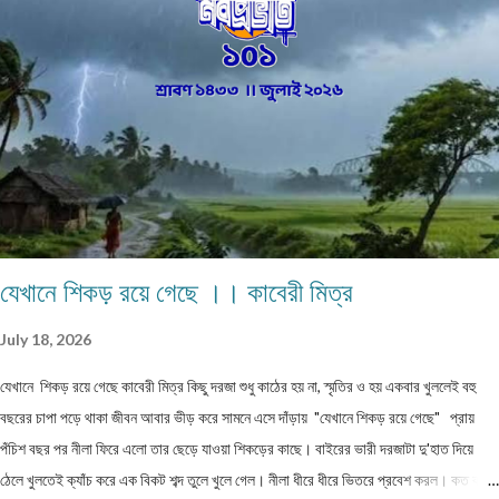
যেখানে শিকড় রয়ে গেছে ।। কাবেরী মিত্র
July 18, 2026
যেখানে শিকড় রয়ে গেছে কাবেরী মিত্র কিছু দরজা শুধু কাঠের হয় না, স্মৃতির ও হয় একবার খুললেই বহু
বছরের চাপা পড়ে থাকা জীবন আবার ভীড় করে সামনে এসে দাঁড়ায় "যেখানে শিকড় রয়ে গেছে" প্রায়
পঁচিশ বছর পর নীলা ফিরে এলো তার ছেড়ে যাওয়া শিকড়ের কাছে। বাইরের ভারী দরজাটা দু'হাত দিয়ে
ঠেলে খুলতেই ক্যাঁচ করে এক বিকট শব্দ তুলে খুলে গেল। নীলা ধীরে ধীরে ভিতরে প্রবেশ করল। কত বছর