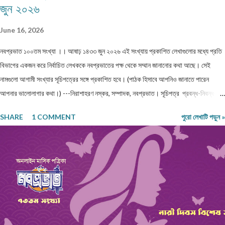
জুন ২০২৬
June 16, 2026
নবপ্রভাত ১০০তম সংখ্যা ।। আষাঢ় ১৪৩৩ জুন ২০২৬ এই সংখ্যায় প্রকাশিত লেখাগুলোর মধ্যে প্রতি
বিভাগের একজন করে নির্বাচিত লেখককে নবপ্রভাতের পক্ষ থেকে সম্মান জানানোর কথা আছে। সেই
নামগুলো আগামী সংখ্যার সূচিপত্রের সঙ্গে প্রকাশিত হবে। (পাঠক হিসাবে আপনিও জানাতে পারেন
আপনার ভালোলাগার কথা।) ---নিরাশাহরণ নস্কর, সম্পাদক, নবপ্রভাত। সূচিপত্র প্রবন্ধ-নিবন্ধ-
ফিচার প্রবন্ধ ।। ভয় ।। শ্রীশুভ্র প্রবন্ধ ।। প্রবীণ জনগণ ।। শ্যামল হুদাতী একাকীত্বের ছাদ
SHARE
1 COMMENT
পুরো লেখাটি পড়ুন »
থেকে পতন : অনিক দত্ত ও মানুষের নিঃশ... প্রবন্ধ ।। ধাঙড় ।। মোঃ চাঁন মিয়া ফকির প্রবন্ধ ।।
অন্ধকারের উৎস হতে উৎসারিত আলো ।। কুহেলী... প্রবন্ধ ।। নারীর সম্মান ও অধিকার — অলীক
কল্পনা, না... আন্তর্জাতিক খ্যাতি সম্পন্ন ভাষা বিজ্ঞানী অধ্যাপক প... প্রবন্ধ ।। কবি কৃষ্ণচন্দ্র মজুমদার
।। সুমন বিপ্লব ফিচার ।। চা দিবস ।। অশোক বন্দ্যোপাধ্যায় ফিচার ।। বর্তমান প্রেক্ষাপটে
আন্তর্জাতিক জীববৈচিত্... রম্যনাটিকা ।। পাত্র দেখা ।। সুশীল বন্দ্যোপাধ্যায় ভ্রমণকাহিনি
মাজান্দারান: কাস্পিয়ান সাগরের তীর... ঝরণার গান শুনতে ।। ...