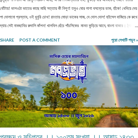
বোঁটায়! ভাপওঠা ভাতের কাছে মাছি সত্তায় কী নিপুণ! তবুও ঘোর লাগা বসন্তের ডাক, হাঁকে! খেদিয়ে দেয়
পা দোলানো প্রস্তাব, ওই ধুনুরি চোখ! রাংতায় মোড়া ডাকের সাজ, দে দোল দোল! হুইসেল বাজিয়ে কে রুখে
দ্যায় সেই নাকছাবির রুদালি কাঁপন! খালবিল ছেঁচে পাঁচসিকের মানত কুড়িয়ে আনে, বাংলা বাজার। ঠ্যাং
নাচানো সুরে চোখ মারছে, দ্যাখো ভ্যানতারা! মুখ খোলা মানেই পাঁজরের স্রোত ভাবা যেন উগরানো
SHARE
POST A COMMENT
পুরো লেখাটি পড়ুন »
টালমাটাল! ঢিল মারা প্রশ্নের রোয়াকে বক্রচোখে যেন মেধাবী কবিতা! মুছে দিও তবে লাজুক গুপ্ত রোগ,
দিনরাত্রি! ভালো থেকো তোমরা বাছাধন, রং মাস সে আর কতদিন... ================
ASRAFUL MANDAL Chandidas Avenue, B-zone, Durgapur, Paschim
Bardhaman, Pin - 713205,
প্রচ্ছদ ও সূচিপত্র ।। ১০০তম সংখ্যা ।। আষাঢ় ১৪৩৩