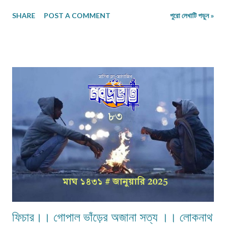
কাল... রুদ্র মুহম্মদ শহিদুল্লাহর বিদ্রোহী প্রেমের কবিতা: ... কবিতা ।। এই মন ভালো নেই
SHARE
POST A COMMENT
পুরো লেখাটি পড়ুন »
দিনে ।। সুপ্রভাত মেট্যা কবিতা ।। জোছনা আলোর স্বপ্ন ।। তুষার ভট্টাচাৰ্য কবিতা ।।
নিঃস্ব হবো ।। লালন চাঁদ কবিতা ।। ভালোলাগা ।। আজিজ উন নেসা গল্প ।।
স্বীকারোক্তি ।। চন্দন দাশগুপ্ত কবিতা ।। শীতের দিন ।। প্রশান্ত কুমার মন্ডল কবিতা
।। শীতকাল ।। অঙ্কিতা পাল নাসির ওয়াদেনের দুটি কবিতা ভূতের লেখা ছড়া ।। বদরুল
বোরহান কবিতা ।। ব্যস্ত ।। আলাপন রায় চৌধুরী ছোটগল্প ।। লম্বুর স্বপ্নপূরণ ।।
পরেশ চন্দ্র মাহাত কবিতা ।। সৎকার ।। সুমিত মোদক কবিতা।। শীত বৈচিত্র্য ।। সুমিতা
চৌধুরী পুস্তক-আলোচনা ।। নিউটনের আপেল ও প্রেমিকা ।। অরবিন্... গল্প।। শান্তির
পথে …...।। বন্দনা সেনগুপ্ত কবিতা ।। মা...
ফিচার।। গোপাল ভাঁড়ের অজানা সত্য ।। লোকনাথ