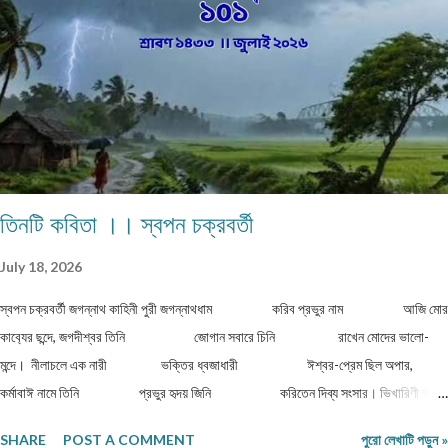
মানুষ ক্ষুদার্থ, দেখেনা এক টুকরো রুটি। নতুন মন্ত্রী, নতুন রাষ্ট্রপতি সবাই আসে সবার হয় আবর্তন। হাইরে
পিছিয়ে পড়া মানুষ গুলো! তাদের হয়না কোনো পরিবর্তন। আজ 71 বছর আজাদ হয়েও বোধহয় যে...
তিনটি কবিতা ।। স্বপন চক্রবর্তী
July 18, 2026
স্বপন চক্রবর্তী জগন্নাথ কাহিনী পুরী জগন্নাথধাম করিব প্রভুর নাম আজি মোর
কাব‍্যের ছন্দে, জগদীশ্বর তিনি জোগান সবারে চিনি রাখেন মোদের ভালো-
মন্দে। নীলাচলে এক নারী ভক্তির ধ্বজাধারী ঈশ্বর-প্রেম ছিল অপার,
কর্মাবাঈ নামে তিনি প্রভুর হৃদয় জিনি করিতেন দিব্য সংসার। ভিখারিণী অতি
দীন বার্ধক্যে শক্তিহীন ...
SHARE
POST A COMMENT
পুরো লেখাটি পড়ুন »