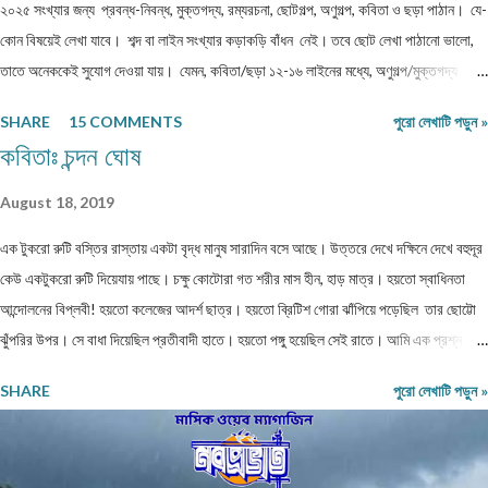
২০২৫ সংখ্যার জন্য প্রবন্ধ-নিবন্ধ, মুক্তগদ্য, রম্যরচনা, ছোটগল্প, অণুগল্প, কবিতা ও ছড়া পাঠান। যে-
কোন বিষয়েই লেখা যাবে। শব্দ বা লাইন সংখ্যার কড়াকড়ি বাঁধন নেই। তবে ছোট লেখা পাঠানো ভালো,
তাতে অনেককেই সুযোগ দেওয়া যায়। যেমন, কবিতা/ছড়া ১২-১৬ লাইনের মধ্যে, অণুগল্প/মুক্তগদ্য
কমবেশি ৩০০/৩৫০শব্দে, গল্প/রম্যরচনা ৮০০-৯০০ শব্দে, প্রবন্ধ/নিবন্ধ ১৫০০-১৬০০ শব্দে। তবে এ
SHARE
15 COMMENTS
পুরো লেখাটি পড়ুন »
বাঁধন 'অবশ্যমান্য' নয়। সম্পূর্ণ অপ্রকাশিত লেখা পাঠাতে হবে। মনোনয়নের সুবিধার্থে একাধিক লেখা
কবিতাঃ চন্দন ঘোষ
পাঠানো ভালো। তবে একই মেলেই দেবেন। একজন ব্যক্তি একান্ত প্রয়োজন ছাড়া একাধিক মেল করবেন
না। লেখা মেলবডিতে টাইপ বা পেস্ট করে পাঠাবেন। word ফাইলে পাঠানো যেতে পারে। লেখার সঙ্গে
August 18, 2019
দেবেন নিজের নাম, ঠিকানা এবং ফোন ও whatsapp নম্বর। (ছবি দেওয়ার দরকার নেই।) ১) মেলের
এক টুকরো রুটি বস্তির রাস্তায় একটা বৃদ্ধ মানুষ সারাদিন বসে আছে। উত্তরে দেখে দক্ষিনে দেখে বহুদূর
সাবজেক্ট লাইনে লিখবেন 'মুদ্রিত নবপ্রভাত বইমেলা সংখ্যা ২০২৬-এর জন্য'। ২) বানানের দিকে বিশেষ
কেউ একটুকরো রুটি দিয়েযায় পাছে। চক্ষু কোটোরা গত শরীর মাস হীন, হাড় মাত্র। হয়তো স্বাধিনতা
নজর দেবেন। ৩) য...
আন্দোলনের বিপ্লবী! হয়তো কলেজের আদর্শ ছাত্র। হয়তো ব্রিটিশ গোরা ঝাঁপিয়ে পড়েছিল তার ছোট্টো
ঝুঁপরির উপর। সে বাধা দিয়েছিল প্রতীবাদী হাতে। হয়তো পঙ্গু হয়েছিল সেই রাতে। আমি এক প্রশ্ন
তুলেছিলাম, কেমনে হইল এ অবস্থা? বাক সরেনা মুখে সরকার কেন করেনা কোনো ব্যাবস্থা?? শরীর
SHARE
পুরো লেখাটি পড়ুন »
বস্ত্রহীন এই রাতে। নিম্নাঙ্গে একটা নোংগরা ধুতি। কী জানি কত দিন খায়নি? কত দিন দেখেনি এক টুকরো
রুটি! রাজধানী শহরের আকাশটা দেখছে। দেখছে নেতা মন্ত্রী গন। হাইরে কেউতো তারে উঠিয়ে তোলেনি।
দেখেনি কোনো কোমল মন। আজ ভারতবর্ষ উন্নতশীল রাষ্ট্র! কথাটা অতীব মিথ্যা মাটি। এমন কতযে