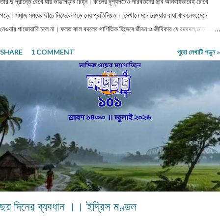
তার দু'প্রান্তে রেখে যায় ভাঙাগড়ার চিহ্ন। কালের দৃশ্যপটেও পরিবর্তনের ছবি অনিবার্যভাবেই চোখে
পড়ে। সমাজ সময়ের ছাঁচে নিজেকে গড়ে নেয় প্রতিনিয়ত। সেখানে মনে নেওয়ায় বাধা থাকলেও,মেনে
নেওয়ার গাজোয়ারি চলে না। ফলত কাল বদলের গাণিতিক হিসেবে জীবন ও জীবিকার যে রদবদল,তাকেই
বোধকরি সংগ্রাম বলা যায়। জীবন সংগ্রাম অথবা টিকে থাকার সংগ্রাম। মানুষের জীবনযাপনের ক্ষেত্রে
SHARE
1 COMMENT
পুরো লেখাটি পড়ুন »
আজকে যা অত্যাবশ্যকীয় কাল তার বিকল্প রূপ পেতে পারে অথবা তা অনাবশ্যক হওয়াও স্বাভাবিক।
সেক্ষেত্রে উক্ত বিষয়টির পরিষেবা দানকারী মানুষদের প্রতিবন্ধকতার সম্মুখীন হওয়া অস্বাভাবিক নয়।
এক কালে গাঁয়ে কত ধরনের পেশার মানুষদের চোখে পোড়তো। কোন পেশা ছিল সম্বৎসরের,আবার কোন
পেশা এককালীন। সব পেশার লোকেরাই কত নিষ্ঠা ভরে গাঁয়ে তাদের পরিষেবা দিত। বিনিময়ে সামান্য আয়
হত তাদের। আর সেই আয়টুকুই ছিল তাদের সংসার নির্বাহের একমাত্র উপায়। কালে কালান্তরে সেই সব
পেশা,সেই সব সমাজবন্ধুরা হারিয়ে গ্যাছে। শুধুমাত্র তারা বেঁচে আছে অগ্রজের গল্পকথায়,আর বিভিন...
ছয় দিনের ব্যবধান ।। ইদ্রিস মণ্ডল