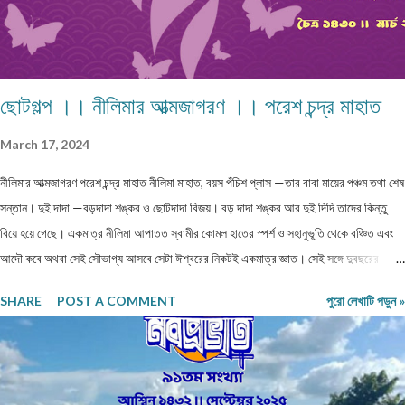
ছোটগল্প ।। নীলিমার আত্মজাগরণ ।। পরেশ চন্দ্র মাহাত
March 17, 2024
নীলিমার আত্মজাগরণ পরেশ চন্দ্র মাহাত নীলিমা মাহাত, বয়স পঁচিশ প্লাস —তার বাবা মায়ের পঞ্চম তথা শেষ
সন্তান। দুই দাদা —বড়দাদা শঙ্কর ও ছোটদাদা বিজয়। বড় দাদা শঙ্কর আর দুই দিদি তাদের কিন্তু
বিয়ে হয়ে গেছে। একমাত্র নীলিমা আপাতত স্বামীর কোমল হাতের স্পর্শ ও সহানুভূতি থেকে বঞ্চিত এবং
আদৌ কবে অথবা সেই সৌভাগ্য আসবে সেটা ঈশ্বরের নিকটই একমাত্র জ্ঞাত। সেই সঙ্গে দুবছরের
সিনিয়র ছোটদাদা বিজয়েরও নীলিমার মতো অবস্থা। তারও জীবনসঙ্গিনী জুটেনি। মোট সাতজন সদস্য নিয়ে
SHARE
POST A COMMENT
পুরো লেখাটি পড়ুন »
গঠিত সংসার নীলিমাদের পরিবার। মধ্যবিত্ত পরিবার —মধ্যবিত্ত পরিবার না বলে যদি নিম্নবিত্ত বলা
হয় তবুও কোনো অত্যুক্তি করা হয় না। বাবার প্রত্যেকদিনের আয়ের উপর ভিত্তি করেই চলে সংসার।
এই কঠোর এবং কঠিন পরিস্থিতিতেও নীলিমার মা শ্রীমতী মেনকা‚ সংসার সামলে তার ছেলেমেয়েদের
পড়াশুনার প্রতি যথেষ্ট তৎপর ও সহানুভূতিশীল। তাদের পড়াশুনায় কোনো খামতি রাখেননি। যথা সময়ে