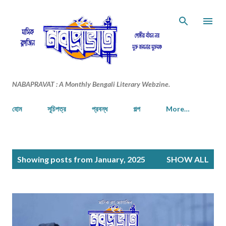
Skip to main content
NABAPRAVAT : A Monthly Bengali Literary Webzine.
হোম
সূচিপত্র
প্রবন্ধ
গল্প
More…
P
Showing posts from January, 2025
SHOW ALL
o
s
t
s