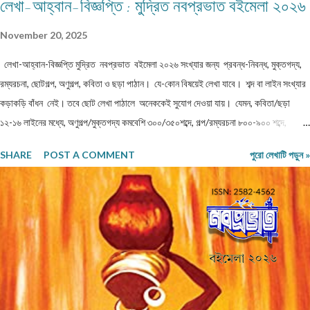
লেখা-আহ্বান-বিজ্ঞপ্তি : মুদ্রিত নবপ্রভাত বইমেলা ২০২৬
November 20, 2025
লেখা-আহ্বান-বিজ্ঞপ্তি মুদ্রিত নবপ্রভাত বইমেলা ২০২৬ সংখ্যার জন্য প্রবন্ধ-নিবন্ধ, মুক্তগদ্য,
রম্যরচনা, ছোটগল্প, অণুগল্প, কবিতা ও ছড়া পাঠান। যে-কোন বিষয়েই লেখা যাবে। শব্দ বা লাইন সংখ্যার
কড়াকড়ি বাঁধন নেই। তবে ছোট লেখা পাঠালে অনেককেই সুযোগ দেওয়া যায়। যেমন, কবিতা/ছড়া
১২-১৬ লাইনের মধ্যে, অণুগল্প/মুক্তগদ্য কমবেশি ৩০০/৩৫০শব্দে, গল্প/রম্যরচনা ৮০০-৯০০ শব্দে,
প্রবন্ধ/নিবন্ধ ১৫০০-১৬০০ শব্দে হলে ভালো। তবে এ বাঁধন 'অবশ্যমান্য' নয়। সম্পূর্ণ অপ্রকাশিত
SHARE
POST A COMMENT
পুরো লেখাটি পড়ুন »
লেখা পাঠাতে হবে। মনোনয়নের সুবিধার্থে একাধিক লেখা পাঠানো ভালো। তবে একই মেলেই দেবেন।
একজন ব্যক্তি একান্ত প্রয়োজন ছাড়া একাধিক মেল করবেন না। লেখা মেলবডিতে টাইপ বা পেস্ট করে
পাঠাবেন। word ফাইলে পাঠানো যেতে পারে। লেখার সঙ্গে দেবেন নিজের নাম, ঠিকানা এবং ফোন ও
whatsapp নম্বর। (ছবি দেওয়ার দরকার নেই।) ১) মেলের সাবজেক্ট লাইনে লিখবেন 'মুদ্রিত
নবপ্রভাত বইমেলা সংখ্যা ২০২৬-এর জন্য'। ২) বানানের দিকে বিশেষ নজর দেবেন। ৩) যতিচিহ্নের
আগে স্পেস না দিয়ে পরে দেবেন। ৪) বিশেষ কোন চিহ্ন (যেমন @ # ...