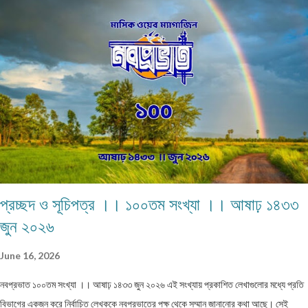
দিনরাত্রি! ভালো থেকো তোমরা বাছাধন, রং মাস সে আর কতদিন... ================
ASRAFUL MANDAL Chandidas Avenue, B-zone, Durgapur, Paschim
Bardhaman, Pin - 713205,
প্রচ্ছদ ও সূচিপত্র ।। ১০০তম সংখ্যা ।। আষাঢ় ১৪৩৩
জুন ২০২৬
June 16, 2026
নবপ্রভাত ১০০তম সংখ্যা ।। আষাঢ় ১৪৩৩ জুন ২০২৬ এই সংখ্যায় প্রকাশিত লেখাগুলোর মধ্যে প্রতি
বিভাগের একজন করে নির্বাচিত লেখককে নবপ্রভাতের পক্ষ থেকে সম্মান জানানোর কথা আছে। সেই