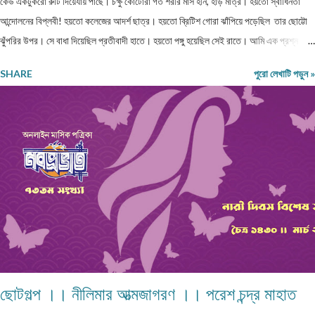
কেউ একটুকরো রুটি দিয়েযায় পাছে। চক্ষু কোটোরা গত শরীর মাস হীন, হাড় মাত্র। হয়তো স্বাধিনতা
আন্দোলনের বিপ্লবী! হয়তো কলেজের আদর্শ ছাত্র। হয়তো ব্রিটিশ গোরা ঝাঁপিয়ে পড়েছিল তার ছোট্টো
ঝুঁপরির উপর। সে বাধা দিয়েছিল প্রতীবাদী হাতে। হয়তো পঙ্গু হয়েছিল সেই রাতে। আমি এক প্রশ্ন
তুলেছিলাম, কেমনে হইল এ অবস্থা? বাক সরেনা মুখে সরকার কেন করেনা কোনো ব্যাবস্থা?? শরীর
SHARE
পুরো লেখাটি পড়ুন »
বস্ত্রহীন এই রাতে। নিম্নাঙ্গে একটা নোংগরা ধুতি। কী জানি কত দিন খায়নি? কত দিন দেখেনি এক টুকরো
রুটি! রাজধানী শহরের আকাশটা দেখছে। দেখছে নেতা মন্ত্রী গন। হাইরে কেউতো তারে উঠিয়ে তোলেনি।
দেখেনি কোনো কোমল মন। আজ ভারতবর্ষ উন্নতশীল রাষ্ট্র! কথাটা অতীব মিথ্যা মাটি। এমন কতযে
মানুষ ক্ষুদার্থ, দেখেনা এক টুকরো রুটি। নতুন মন্ত্রী, নতুন রাষ্ট্রপতি সবাই আসে সবার হয় আবর্তন। হাইরে
পিছিয়ে পড়া মানুষ গুলো! তাদের হয়না কোনো পরিবর্তন। আজ 71 বছর আজাদ হয়েও বোধহয় যে...
ছোটগল্প ।। নীলিমার আত্মজাগরণ ।। পরেশ চন্দ্র মাহাত