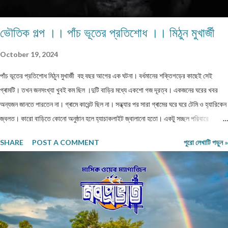
ভৌতিক গল্প ।। পাঁচ ভূতের প্রতিশোধ ।। মিঠুন মুখার্জী
October 19, 2024
পাঁচ ভূতের প্রতিশোধ মিঠুন মুখার্জী বহু বছর আগের এক ঘটনা। বর্ধমানের শক্তিগড়ের কাছেই সেই
গ্ৰামটি। তখন জনসংখ্যা খুবই কম ছিল ।দুটি বাড়ির মধ্যে একশো গজ দূরত্ব। একজনের ঘরের খবর
অন্যজন জানতে পারতেন না। গ্ৰামে কারেন্ট ছিল না। সন্ধ্যার পর সারা গ্ৰামের ঘরে ঘরে টেমি ও হ্যারিকেন
জ্বলত। কারো বাড়িতে কোনো অনুষ্ঠান হলে হ্যাচাকলাইট জ্বালানো হতো। একটু সচ্ছল পরিবারে
জেনারেটর ভাড়া নিতেন। কেউ মরে গেলে নদীর পাড়ে পুড়াতে যেত। সঙ্গে যাওয়ার জন্য খুব বেশি লোক
SHARE
POST A COMMENT
পুরো লেখাটি পড়ুন »
পাওয়া যেত না। ঐ গ্ৰাম থেকে বাজারের দূরত্ব তিন কিলোমিটার হবে। বাজারে সন্ধ্যার পর জেনারেটরের
লাইন ভাড়া নিয়ে সকলে লাইট জ্বালাত ও ফ্যান চালাত। বাজারে যাওয়ার সময় একটা বিরাট মাঠ পার হতে
হত। যে মাঠের পুরোটা একজায়গায় দাঁড়িয়ে দেখা যেত না। গ্ৰামের মানুষেরা নিজেদের মধ্যে বলাবলি করত,
সন্ধ্যার পর এই মাঠে ভূতেদের আখরা বসে। তারা অনেকেই রাত্রি বেলা ওই মাঠে ভূতেদের দাঁড়িয়ে কখনো
বসে জটলা পাকাতে দেখেছে। এই মাঠের উত্তর দিকে একটি বিশাল তেঁতুল গাছ ছিল। এই গাছ থেকেই
ভূতেরা মাঠে নেমে আসত নিজেদের মধ্যে বিভিন্ন বিষয় নিয়ে আলোচনা করার জন্য। তাদের আলোচনার