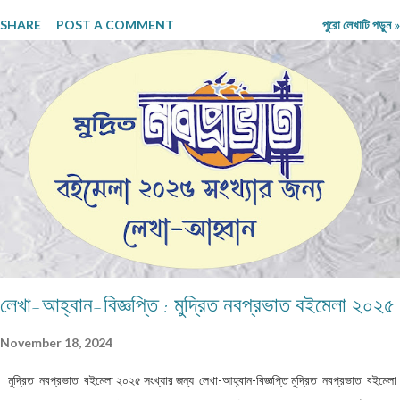
না, তাঁরা লেখাগুলি অন্য জায়গায় পাঠাতে পারেন। অথবা, সম্মতি দিলে আমরা লেখাগুলি আমাদের অনলাইন
SHARE
POST A COMMENT
পুরো লেখাটি পড়ুন »
নবপ্রভাতের জানুয়ারি ২০২৬ সংখ্যায় প্রকাশ করতে পারি। পত্রিকাটি আগামী ৯-১৩ জানুয়ারি ২০২৬
পশ্চিমবঙ্গ বাংলা আকাদেমি আয়োজিত কলকাতা লিটল ম্যাগাজিন মেলায় (রবীন্দ্র সদন - নন্দন চত্বরে) পাওয়া
যাবে। সকলকে ধন্যবাদ। শুভেচ্ছা।
লেখা-আহ্বান-বিজ্ঞপ্তি : মুদ্রিত নবপ্রভাত বইমেলা ২০২৫
November 18, 2024
মুদ্রিত নবপ্রভাত বইমেলা ২০২৫ সংখ্যার জন্য লেখা-আহ্বান-বিজ্ঞপ্তি মুদ্রিত নবপ্রভাত বইমেলা