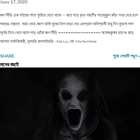
June 17, 2020
জল সিঁড়ি চেক বইয়ের পাতা ফুরিয়ে যেতে থাকে -- ঝরে পড়ে বৃদ্ধ গাছটির পত্রমুকুল কাঁচা গন্ধ বেয়ে চলে
সময়ের স্রোতে সারা ভোর জেগে থাকি ঘুমের টলে তাড়া দেয় একগ্রাস অবিশ্বাসী বায়ু দিন ফুরনো লাল
সূর্যের টানে নেমে আসে পাড় ছোঁয়া জল সিঁড়ি ================= মনোজকুমার রায় দঃ ঝাড়
আলতা ডাউকিমারী, ধূপগুড়ি জলপাইগুড়ি -৭৩৫২১০ মো ৭৭৯৭৯৩৭৫৬৬
SHARE
পুরো লেখাটি পড়ুন »
মাসের বাছাই