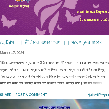
ছোটগল্প ।। নীলিমার আত্মজাগরণ ।। পরেশ চন্দ্র মাহাত
March 17, 2024
নীলিমার আত্মজাগরণ পরেশ চন্দ্র মাহাত নীলিমা মাহাত, বয়স পঁচিশ প্লাস —তার বাবা মায়ের পঞ্চম তথা শেষ
সন্তান। দুই দাদা —বড়দাদা শঙ্কর ও ছোটদাদা বিজয়। বড় দাদা শঙ্কর আর দুই দিদি তাদের কিন্তু
বিয়ে হয়ে গেছে। একমাত্র নীলিমা আপাতত স্বামীর কোমল হাতের স্পর্শ ও সহানুভূতি থেকে বঞ্চিত এবং
আদৌ কবে অথবা সেই সৌভাগ্য আসবে সেটা ঈশ্বরের নিকটই একমাত্র জ্ঞাত। সেই সঙ্গে দুবছরের
সিনিয়র ছোটদাদা বিজয়েরও নীলিমার মতো অবস্থা। তারও জীবনসঙ্গিনী জুটেনি। মোট সাতজন সদস্য নিয়ে
SHARE
POST A COMMENT
পুরো লেখাটি পড়ুন »
গঠিত সংসার নীলিমাদের পরিবার। মধ্যবিত্ত পরিবার —মধ্যবিত্ত পরিবার না বলে যদি নিম্নবিত্ত বলা
হয় তবুও কোনো অত্যুক্তি করা হয় না। বাবার প্রত্যেকদিনের আয়ের উপর ভিত্তি করেই চলে সংসার।