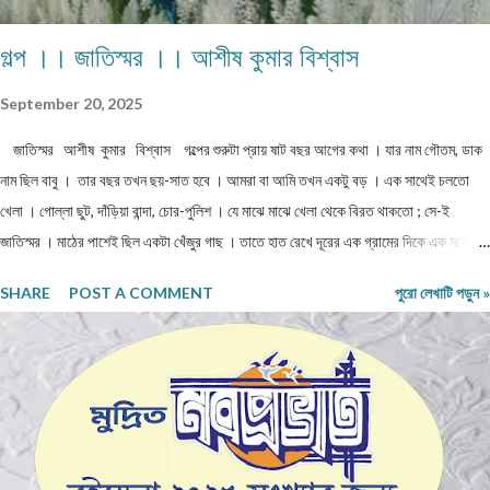
গল্প ।। জাতিস্মর ।। আশীষ কুমার বিশ্বাস
September 20, 2025
জাতিস্মর আশীষ কুমার বিশ্বাস গল্পের শুরুটা প্রায় ষাট বছর আগের কথা । যার নাম গৌতম, ডাক
নাম ছিল বাবু । তার বছর তখন ছয়-সাত হবে । আমরা বা আমি তখন একটু বড় । এক সাথেই চলতো
খেলা । গোল্লা ছুট, দাঁড়িয়া বান্দা, চোর-পুলিশ । যে মাঝে মাঝে খেলা থেকে বিরত থাকতো ; সে-ই
জাতিস্মর । মাঠের পাশেই ছিল একটা খেঁজুর গাছ । তাতে হাত রেখে দূরের এক গ্রামের দিকে এক মনে
তাঁকিয়ে থাকতো "বাবু" । গ্রামটির নাম "বিনয় পল্লী " । মাঝে বড়ো মাঠ । হাঁটা শুরু করলে তিরিশ -
SHARE
POST A COMMENT
পুরো লেখাটি পড়ুন »
চল্লিশ মিনিট লাগবে । মাঝে জলে ভরপুর দেখে কখনো যাওয়া হয়নি । বাবু কে যখন বলতাম, ওপারে কি
দেখছিস? ও বলতো, ওখানে আমার ছোট মা থাকে, দিদি থাকে, আমার ভুলু কুকুর থাকে । এ কথা আমাদের
বিশ্বাস হতো না । আবার খেলায় ফিরে যেতাম, খেলতাম । কিন্তু ও বসে বসে , ওপারের গাছ পালা , বাড়ি
ঘর দেখতো । কাছে গেলে বলতো , ওই যে সবুজ ,কচি কলাপাতা রঙের দালান বাড়ি, ওটাই আমাদের বাড়ি !
এই ভাবে মাস ছয়, বছর গড়াতে লাগলো । মনে প্রশ্ন জাগতে লাগলো, এ টা কি মন গড়া , বা বানিয়ে
বানিয়ে বলছে? সত্যি প্রকাশ হোল এক দিন । সে বাড়িতে কিছু ...