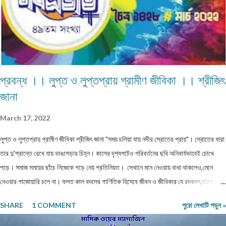
প্রবন্ধ ।। লুপ্ত ও লুপ্তপ্রায় গ্রামীণ জীবিকা ।। শ্রীজিৎ
জানা
March 17, 2022
লুপ্ত ও লুপ্তপ্রায় গ্রামীণ জীবিকা শ্রীজিৎ জানা "সময় চলিয়া যায় নদীর স্রোতের প্রায়"। স্রোতের ধারা
তার দু'প্রান্তে রেখে যায় ভাঙাগড়ার চিহ্ন। কালের দৃশ্যপটেও পরিবর্তনের ছবি অনিবার্যভাবেই চোখে
পড়ে। সমাজ সময়ের ছাঁচে নিজেকে গড়ে নেয় প্রতিনিয়ত। সেখানে মনে নেওয়ায় বাধা থাকলেও,মেনে
নেওয়ার গাজোয়ারি চলে না। ফলত কাল বদলের গাণিতিক হিসেবে জীবন ও জীবিকার যে রদবদল,তাকেই
বোধকরি সংগ্রাম বলা যায়। জীবন সংগ্রাম অথবা টিকে থাকার সংগ্রাম। মানুষের জীবনযাপনের ক্ষেত্রে
SHARE
1 COMMENT
পুরো লেখাটি পড়ুন »
আজকে যা অত্যাবশ্যকীয় কাল তার বিকল্প রূপ পেতে পারে অথবা তা অনাবশ্যক হওয়াও স্বাভাবিক।
সেক্ষেত্রে উক্ত বিষয়টির পরিষেবা দানকারী মানুষদের প্রতিবন্ধকতার সম্মুখীন হওয়া অস্বাভাবিক নয়।