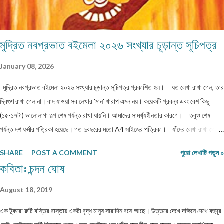
মুদ্রিত নবপ্রভাত বইমেলা ২০২৬ সংখ্যার চূড়ান্ত সূচিপত্র
January 08, 2026
মুদ্রিত নবপ্রভাত বইমেলা ২০২৬ সংখ্যার চূড়ান্ত সূচিপত্র প্রকাশিত হল। যত লেখা রাখা গেল, তার
দ্বিগুণ রাখা গেল না। বাদ যাওয়া সব লেখার 'মান' খারাপ এমন নয়। কয়েকটি প্রবন্ধ এবং বেশ কিছু
(১৫-১৭টা) ভালোলাগা গল্প শেষ পর্যন্ত রাখা যায়নি। আমাদের সামর্থ্যহীনতার কারণে। তবুও শেষ
পর্যন্ত দশ ফর্মার পত্রিকা হয়েছে। গত দুবছরের মতো A4 সাইজের পত্রিকা। যাঁদের লেখা রাখা গেল
না, তাঁরা লেখাগুলি অন্য জায়গায় পাঠাতে পারেন। অথবা, সম্মতি দিলে আমরা লেখাগুলি আমাদের অনলাইন
SHARE
POST A COMMENT
পুরো লেখাটি পড়ুন »
নবপ্রভাতের জানুয়ারি ২০২৬ সংখ্যায় প্রকাশ করতে পারি। পত্রিকাটি আগামী ৯-১৩ জানুয়ারি ২০২৬
কবিতাঃ চন্দন ঘোষ
পশ্চিমবঙ্গ বাংলা আকাদেমি আয়োজিত কলকাতা লিটল ম্যাগাজিন মেলায় (রবীন্দ্র সদন - নন্দন চত্বরে) পাওয়া
যাবে। সকলকে ধন্যবাদ। শুভেচ্ছা।
August 18, 2019
এক টুকরো রুটি বস্তির রাস্তায় একটা বৃদ্ধ মানুষ সারাদিন বসে আছে। উত্তরে দেখে দক্ষিনে দেখে বহুদূর