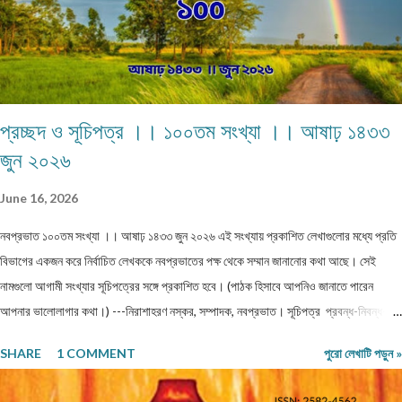
বিষয়...
প্রচ্ছদ ও সূচিপত্র ।। ১০০তম সংখ্যা ।। আষাঢ় ১৪৩৩
জুন ২০২৬
June 16, 2026
নবপ্রভাত ১০০তম সংখ্যা ।। আষাঢ় ১৪৩৩ জুন ২০২৬ এই সংখ্যায় প্রকাশিত লেখাগুলোর মধ্যে প্রতি
বিভাগের একজন করে নির্বাচিত লেখককে নবপ্রভাতের পক্ষ থেকে সম্মান জানানোর কথা আছে। সেই
নামগুলো আগামী সংখ্যার সূচিপত্রের সঙ্গে প্রকাশিত হবে। (পাঠক হিসাবে আপনিও জানাতে পারেন
আপনার ভালোলাগার কথা।) ---নিরাশাহরণ নস্কর, সম্পাদক, নবপ্রভাত। সূচিপত্র প্রবন্ধ-নিবন্ধ-
ফিচার প্রবন্ধ ।। ভয় ।। শ্রীশুভ্র প্রবন্ধ ।। প্রবীণ জনগণ ।। শ্যামল হুদাতী একাকীত্বের ছাদ
SHARE
1 COMMENT
পুরো লেখাটি পড়ুন »
থেকে পতন : অনিক দত্ত ও মানুষের নিঃশ... প্রবন্ধ ।। ধাঙড় ।। মোঃ চাঁন মিয়া ফকির প্রবন্ধ ।।
অন্ধকারের উৎস হতে উৎসারিত আলো ।। কুহেলী... প্রবন্ধ ।। নারীর সম্মান ও অধিকার — অলীক