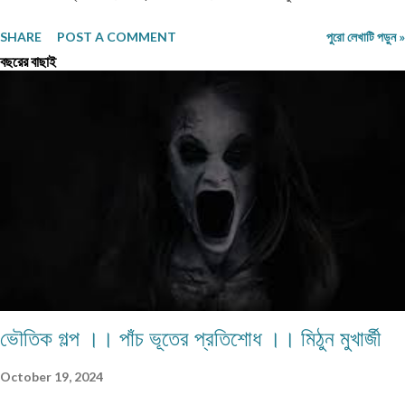
বয়স সত্তর ছুঁইছুঁই, তবু জীবনযাপনের ছন্দে কোনো আলস্য নেই। তিনি ধীরে ধীরে বিছানা ছেড়ে উঠে
SHARE
POST A COMMENT
পুরো লেখাটি পড়ুন »
বসেন, পাশে ঘুমিয়ে থাকা স্ত্রী মিরা বেগমের দিকে একবার তাকান। ঘুমের ভেতরেও মিরা বেগমের মুখে
বছরের বাছাই
অদ্ভুত এক প্রশান্তি লেগে থাকে। এত বছর একসঙ্গে থাকার পর মানুষটিকে আর নতুন করে দেখার কিছু
নেই, তবু প্রতিদিন ভোরে তাঁর মনে হয়—এই মানুষটিই তাঁর জীবনের সবচেয়ে বড় প্রাপ্তি। ওজু সেরে
নামাজ পড়ে তিনি বারান্দায় এসে বসেন। শীতের বাতাসে তুলসীপাতার গন্ধ মিশে আছে। একটু পরেই মিরা
বেগম দু'কাপ ধোঁয়া ওঠা চা নিয়ে এসে পাশে বসেন। — "চায়ে চিনি কম দিয়েছি। ডাক্তার তো বারবার
নিষেধ করেছেন।" কাশেম সাহেব কাপ হাতে নিয়ে হেসে বললেন, — "ডাক্তার যতটা নিষেধ করেন, তুমি তার
চে...
ভৌতিক গল্প ।। পাঁচ ভূতের প্রতিশোধ ।। মিঠুন মুখার্জী
October 19, 2024