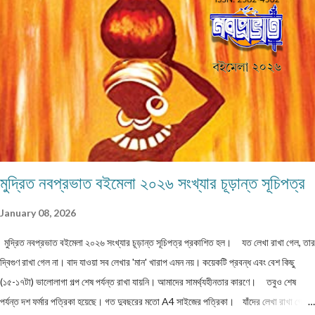
কল্পনা, না... আন্তর্জাতিক খ্যাতি সম্পন্ন ভাষা বিজ্ঞানী অধ্যাপক প... প্রবন্ধ ।। কবি কৃষ্ণচন্দ্র মজুমদার
।। সুমন বিপ্লব ফিচার ।। চা দিবস ।। অশোক বন্দ্যোপাধ্যায় ফিচার ।। বর্তমান প্রেক্ষাপটে
আন্তর্জাতিক জীববৈচিত্... রম্যনাটিকা ।। পাত্র দেখা ।। সুশীল বন্দ্যোপাধ্যায় ভ্রমণকাহিনি
মাজান্দারান: কাস্পিয়ান সাগরের তীর... ঝরণার গান শুনতে ।। ...
মুদ্রিত নবপ্রভাত বইমেলা ২০২৬ সংখ্যার চূড়ান্ত সূচিপত্র
January 08, 2026
মুদ্রিত নবপ্রভাত বইমেলা ২০২৬ সংখ্যার চূড়ান্ত সূচিপত্র প্রকাশিত হল। যত লেখা রাখা গেল, তার
দ্বিগুণ রাখা গেল না। বাদ যাওয়া সব লেখার 'মান' খারাপ এমন নয়। কয়েকটি প্রবন্ধ এবং বেশ কিছু
(১৫-১৭টা) ভালোলাগা গল্প শেষ পর্যন্ত রাখা যায়নি। আমাদের সামর্থ্যহীনতার কারণে। তবুও শেষ
পর্যন্ত দশ ফর্মার পত্রিকা হয়েছে। গত দুবছরের মতো A4 সাইজের পত্রিকা। যাঁদের লেখা রাখা গেল