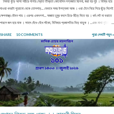
নির্ভয়া খুঁড়ে আসা শরীরে লাগায় স্রোত তীব্রতা কোনোদিন লগ্নজাত ছিলনা, জরা হয় লুঠ । বিক্রি হয়ে
যাওয়া খবরটা পুরোনো থেকে তোলপাড়... যেভাবে সময় উপত্যকা আজ । ওরা টেনে নিয়ে গিয়ে ছুঁড়ে দিলেই
ক্ষেপনাস্ত্র যৌবন পায় । এরপর একবগগা... অজ্ঞাত চুমুর বদলে চিরে-ছিঁড়ে দিতে হয় । ধর্ম পেট না ভরাতে
পারলে জল হয়ে যাক । সাহস বেঁধে-বেঁধে সাঁকো, বিনিময়ে প্রজাপতির ভিড় বাড়ুক । ...এবং মাথা নুইয়ে
নেওয়াদের ইন্তেকাল । পাতায়-শাখায় দেখা মনোত্তমা ঝরা-ঘাম শিউলি... দিনশেষে পাতে রোদ সাজায়
SHARE
10 COMMENTS
পুরো লেখাটি পড়ুন »
রোধহীন । কাল্পনিক চরিত্ররা এখনও চোখে চোখ ঠুকেই বেঁচে থাকে স্বরচিত ।
........................ বিজয়ন্ত সরকার মিলন পাড়া, রায়গঞ্জ উত্তর দিনাজপুর