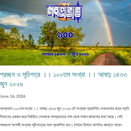
এই কঠোর এবং কঠিন পরিস্থিতিতেও নীলিমার মা শ্রীমতী মেনকা‚ সংসার সামলে তার ছেলেমেয়েদের
পড়াশুনার প্রতি যথেষ্ট তৎপর ও সহানুভূতিশীল। তাদের পড়াশুনায় কোনো খামতি রাখেননি। যথা সময়ে
তাদেরকে বিদ্যালয়ের মুখ দেখিয়েছে – টিউশনের বন্দোবস্ত করেছে। তাদের জীবন যাতে সুখকর হয় সেটাই
প্রতিদিন ভগবানের কাছে প্রার্থনা করেছে। পাঁচ-পাঁচটি ছেলেমেয়ের মধ্যে সবাইকে উচ্চশিক্ষিত করে তোলা
একপ...
প্রচ্ছদ ও সূচিপত্র ।। ১০০তম সংখ্যা ।। আষাঢ় ১৪৩৩
জুন ২০২৬
June 16, 2026
নবপ্রভাত ১০০তম সংখ্যা ।। আষাঢ় ১৪৩৩ জুন ২০২৬ এই সংখ্যায় প্রকাশিত লেখাগুলোর মধ্যে প্রতি
বিভাগের একজন করে নির্বাচিত লেখককে নবপ্রভাতের পক্ষ থেকে সম্মান জানানোর কথা আছে। সেই
নামগুলো আগামী সংখ্যার সূচিপত্রের সঙ্গে প্রকাশিত হবে। (পাঠক হিসাবে আপনিও জানাতে পারেন