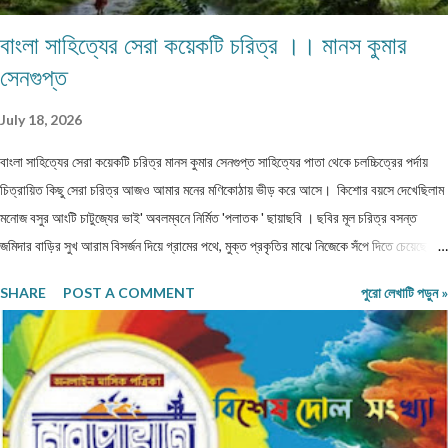
বাংলা সাহিত্যের সেরা কয়েকটি চরিত্র ।। মানস কুমার
সেনগুপ্ত
July 18, 2026
বাংলা সাহিত্যের সেরা কয়েকটি চরিত্র মানস কুমার সেনগুপ্ত সাহিত্যের পাতা থেকে চলচ্চিত্রের পর্দায়
চিত্রায়িত কিছু সেরা চরিত্র আজও আমার মনের মণিকোঠায় ভীড় করে আসে। কিশোর বয়সে দেখেছিলাম
মনোজ বসুর আংটি চাটুজ্যের ভাই' অবলম্বনে নির্মিত 'পলাতক ' ছায়াছবি ‌। ছবির মূল চরিত্র বসন্ত
জমিদার বাড়ির সুখ আরাম বিসর্জন দিয়ে গ্রামের পথে, মুক্ত প্রকৃতির মাঝে নিজেকে সঁপে দিতে চেয়েছে।
গানপাগল বসন্ত চরিত্রের সঙ্গে নিজেকে একাত্ম করে নিয়ে ভেবেছি, এমনটা যদি আমি পারতাম। ছবিতে
SHARE
POST A COMMENT
পুরো লেখাটি পড়ুন »
বসন্ত জীবন পথের পথিক হয়ে সংসার ছেড়ে, ঠিকানাবিহীন হয়ে বেরিয়ে পড়েছিল মনের খবর খুঁজতে।
রবীন্দ্রনাথের 'অতিথি ' গল্প নিয়ে নির্মিত ছায়াছবির মূল চরিত্র তারাপদও কৈশোরকালেই বেড়িয়ে পড়েছিল
ঘরের বাঁধন ছেড়ে। মুক্ত প্রকৃতির কোলে তারাপদর সঙ্গে গেয়ে উঠেছি-' 'এই আকাশে আমার মুক্তি
আলোয় আলোয়, আমার মুক্তি ধূলায় ধূলায় ঘাসে ঘাসে। যৌবনকালে দেখা রমাপদ চৌধুরীর উপন্যাস
'বনপলাশীর পদাবলী অবলম্বনে নির্মিত ছায়াছবির মূল চরিত্র উদাস গেয়ে উঠেছে -' মনের কথা কারে বলি
আর,...