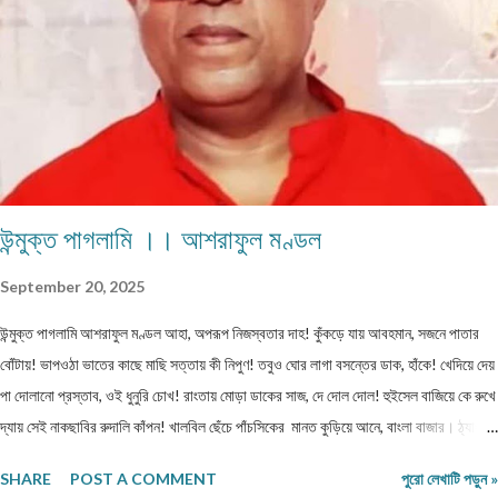
সাবজেক্ট লাইনে লিখবেন 'মুদ্রিত নবপ্রভাত বইমেলা সংখ্যা ২০২৬-এর জন্য'। ২) বানানের দিকে বিশেষ
নজর দেবেন। ৩) য...
উন্মুক্ত পাগলামি ।। আশরাফুল মণ্ডল
September 20, 2025
উন্মুক্ত পাগলামি আশরাফুল মণ্ডল আহা, অপরূপ নিজস্বতার দাহ! কুঁকড়ে যায় আবহমান, সজনে পাতার
বোঁটায়! ভাপওঠা ভাতের কাছে মাছি সত্তায় কী নিপুণ! তবুও ঘোর লাগা বসন্তের ডাক, হাঁকে! খেদিয়ে দেয়
পা দোলানো প্রস্তাব, ওই ধুনুরি চোখ! রাংতায় মোড়া ডাকের সাজ, দে দোল দোল! হুইসেল বাজিয়ে কে রুখে
দ্যায় সেই নাকছাবির রুদালি কাঁপন! খালবিল ছেঁচে পাঁচসিকের মানত কুড়িয়ে আনে, বাংলা বাজার। ঠ্যাং
নাচানো সুরে চোখ মারছে, দ্যাখো ভ্যানতারা! মুখ খোলা মানেই পাঁজরের স্রোত ভাবা যেন উগরানো
SHARE
POST A COMMENT
পুরো লেখাটি পড়ুন »
টালমাটাল! ঢিল মারা প্রশ্নের রোয়াকে বক্রচোখে যেন মেধাবী কবিতা! মুছে দিও তবে লাজুক গুপ্ত রোগ,