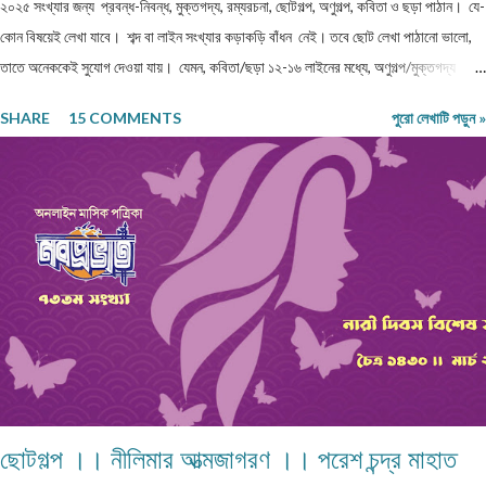
২০২৫ সংখ্যার জন্য প্রবন্ধ-নিবন্ধ, মুক্তগদ্য, রম্যরচনা, ছোটগল্প, অণুগল্প, কবিতা ও ছড়া পাঠান। যে-
কোন বিষয়েই লেখা যাবে। শব্দ বা লাইন সংখ্যার কড়াকড়ি বাঁধন নেই। তবে ছোট লেখা পাঠানো ভালো,
তাতে অনেককেই সুযোগ দেওয়া যায়। যেমন, কবিতা/ছড়া ১২-১৬ লাইনের মধ্যে, অণুগল্প/মুক্তগদ্য
কমবেশি ৩০০/৩৫০শব্দে, গল্প/রম্যরচনা ৮০০-৯০০ শব্দে, প্রবন্ধ/নিবন্ধ ১৫০০-১৬০০ শব্দে। তবে এ
SHARE
15 COMMENTS
পুরো লেখাটি পড়ুন »
বাঁধন 'অবশ্যমান্য' নয়। সম্পূর্ণ অপ্রকাশিত লেখা পাঠাতে হবে। মনোনয়নের সুবিধার্থে একাধিক লেখা
পাঠানো ভালো। তবে একই মেলেই দেবেন। একজন ব্যক্তি একান্ত প্রয়োজন ছাড়া একাধিক মেল করবেন
না। লেখা মেলবডিতে টাইপ বা পেস্ট করে পাঠাবেন। word ফাইলে পাঠানো যেতে পারে। লেখার সঙ্গে
দেবেন নিজের নাম, ঠিকানা এবং ফোন ও whatsapp নম্বর। (ছবি দেওয়ার দরকার নেই।) ১) মেলের
সাবজেক্ট লাইনে লিখবেন 'মুদ্রিত নবপ্রভাত বইমেলা সংখ্যা ২০২৬-এর জন্য'। ২) বানানের দিকে বিশেষ
নজর দেবেন। ৩) য...
ছোটগল্প ।। নীলিমার আত্মজাগরণ ।। পরেশ চন্দ্র মাহাত