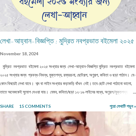
লেখা-আহ্বান-বিজ্ঞপ্তি : মুদ্রিত নবপ্রভাত বইমেলা ২০২৫
November 18, 2024
মুদ্রিত নবপ্রভাত বইমেলা ২০২৫ সংখ্যার জন্য লেখা-আহ্বান-বিজ্ঞপ্তি মুদ্রিত নবপ্রভাত বইমেলা
২০২৫ সংখ্যার জন্য প্রবন্ধ-নিবন্ধ, মুক্তগদ্য, রম্যরচনা, ছোটগল্প, অণুগল্প, কবিতা ও ছড়া পাঠান। যে-
কোন বিষয়েই লেখা যাবে। শব্দ বা লাইন সংখ্যার কড়াকড়ি বাঁধন নেই। তবে ছোট লেখা পাঠানো ভালো,
তাতে অনেককেই সুযোগ দেওয়া যায়। যেমন, কবিতা/ছড়া ১২-১৬ লাইনের মধ্যে, অণুগল্প/মুক্তগদ্য
কমবেশি ৩০০/৩৫০শব্দে, গল্প/রম্যরচনা ৮০০-৯০০ শব্দে, প্রবন্ধ/নিবন্ধ ১৫০০-১৬০০ শব্দে। তবে এ
SHARE
15 COMMENTS
পুরো লেখাটি পড়ুন »
বাঁধন 'অবশ্যমান্য' নয়। সম্পূর্ণ অপ্রকাশিত লেখা পাঠাতে হবে। মনোনয়নের সুবিধার্থে একাধিক লেখা
পাঠানো ভালো। তবে একই মেলেই দেবেন। একজন ব্যক্তি একান্ত প্রয়োজন ছাড়া একাধিক মেল করবেন
না। লেখা মেলবডিতে টাইপ বা পেস্ট করে পাঠাবেন। word ফাইলে পাঠানো যেতে পারে। লেখার সঙ্গে
দেবেন নিজের নাম, ঠিকানা এবং ফোন ও whatsapp নম্বর। (ছবি দেওয়ার দরকার নেই।) ১) মেলের