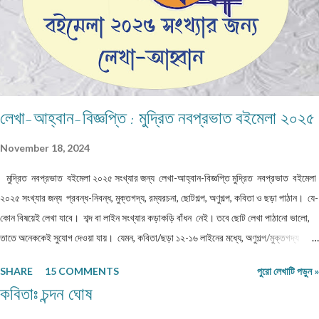
লেখা-আহ্বান-বিজ্ঞপ্তি : মুদ্রিত নবপ্রভাত বইমেলা ২০২৫
November 18, 2024
মুদ্রিত নবপ্রভাত বইমেলা ২০২৫ সংখ্যার জন্য লেখা-আহ্বান-বিজ্ঞপ্তি মুদ্রিত নবপ্রভাত বইমেলা
২০২৫ সংখ্যার জন্য প্রবন্ধ-নিবন্ধ, মুক্তগদ্য, রম্যরচনা, ছোটগল্প, অণুগল্প, কবিতা ও ছড়া পাঠান। যে-
কোন বিষয়েই লেখা যাবে। শব্দ বা লাইন সংখ্যার কড়াকড়ি বাঁধন নেই। তবে ছোট লেখা পাঠানো ভালো,
তাতে অনেককেই সুযোগ দেওয়া যায়। যেমন, কবিতা/ছড়া ১২-১৬ লাইনের মধ্যে, অণুগল্প/মুক্তগদ্য
কমবেশি ৩০০/৩৫০শব্দে, গল্প/রম্যরচনা ৮০০-৯০০ শব্দে, প্রবন্ধ/নিবন্ধ ১৫০০-১৬০০ শব্দে। তবে এ
SHARE
15 COMMENTS
পুরো লেখাটি পড়ুন »
বাঁধন 'অবশ্যমান্য' নয়। সম্পূর্ণ অপ্রকাশিত লেখা পাঠাতে হবে। মনোনয়নের সুবিধার্থে একাধিক লেখা
কবিতাঃ চন্দন ঘোষ
পাঠানো ভালো। তবে একই মেলেই দেবেন। একজন ব্যক্তি একান্ত প্রয়োজন ছাড়া একাধিক মেল করবেন
না। লেখা মেলবডিতে টাইপ বা পেস্ট করে পাঠাবেন। word ফাইলে পাঠানো যেতে পারে। লেখার সঙ্গে