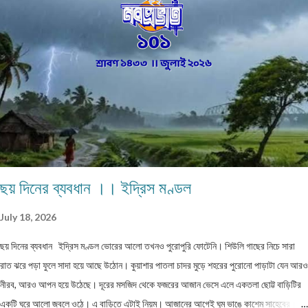
এক কালে গাঁয়ে কত ধরনের পেশার মানুষদের চোখে পোড়তো। কোন পেশা ছিল সম্বৎসরের,আবার কোন
পেশা এককালীন। সব পেশার লোকেরাই কত নিষ্ঠা ভরে গাঁয়ে তাদের পরিষেবা দিত। বিনিময়ে সামান্য আয়
হত তাদের। আর সেই আয়টুকুই ছিল তাদের সংসার নির্বাহের একমাত্র উপায়। কালে কালান্তরে সেই সব
পেশা,সেই সব সমাজবন্ধুরা হারিয়ে গ্যাছে। শুধুমাত্র তারা বেঁচে আছে অগ্রজের গল্পকথায়,আর বিভিন...
ছয় দিনের ব্যবধান ।। ইদ্রিস মণ্ডল
July 18, 2026
ছয় দিনের ব্যবধান ইদ্রিস মণ্ডল ভোরের আলো তখনও পুরোপুরি ফোটেনি। শিউলি গাছের নিচে সারা
রাত ঝরে পড়া ফুলে সাদা হয়ে আছে উঠোন। কুয়াশার পাতলা চাদর মুড়ে শহরের পুরোনো পাড়াটা যেন আরও
নীরব, আরও আপন হয়ে উঠেছে। দূরের মসজিদ থেকে ফজরের আজান ভেসে এলে একতলা ছোট্ট বাড়িটির
একটি ঘরে আলো জ্বলে ওঠে। এ বাড়িতে এটাই নিয়ম। আজানের আগেই ঘুম ভাঙে কাশেম সাহেবের।