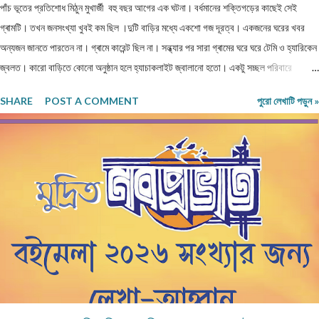
পাঁচ ভূতের প্রতিশোধ মিঠুন মুখার্জী বহু বছর আগের এক ঘটনা। বর্ধমানের শক্তিগড়ের কাছেই সেই
গ্ৰামটি। তখন জনসংখ্যা খুবই কম ছিল ।দুটি বাড়ির মধ্যে একশো গজ দূরত্ব। একজনের ঘরের খবর
অন্যজন জানতে পারতেন না। গ্ৰামে কারেন্ট ছিল না। সন্ধ্যার পর সারা গ্ৰামের ঘরে ঘরে টেমি ও হ্যারিকেন
জ্বলত। কারো বাড়িতে কোনো অনুষ্ঠান হলে হ্যাচাকলাইট জ্বালানো হতো। একটু সচ্ছল পরিবারে
জেনারেটর ভাড়া নিতেন। কেউ মরে গেলে নদীর পাড়ে পুড়াতে যেত। সঙ্গে যাওয়ার জন্য খুব বেশি লোক
SHARE
POST A COMMENT
পুরো লেখাটি পড়ুন »
পাওয়া যেত না। ঐ গ্ৰাম থেকে বাজারের দূরত্ব তিন কিলোমিটার হবে। বাজারে সন্ধ্যার পর জেনারেটরের
লাইন ভাড়া নিয়ে সকলে লাইট জ্বালাত ও ফ্যান চালাত। বাজারে যাওয়ার সময় একটা বিরাট মাঠ পার হতে
হত। যে মাঠের পুরোটা একজায়গায় দাঁড়িয়ে দেখা যেত না। গ্ৰামের মানুষেরা নিজেদের মধ্যে বলাবলি করত,
সন্ধ্যার পর এই মাঠে ভূতেদের আখরা বসে। তারা অনেকেই রাত্রি বেলা ওই মাঠে ভূতেদের দাঁড়িয়ে কখনো
বসে জটলা পাকাতে দেখেছে। এই মাঠের উত্তর দিকে একটি বিশাল তেঁতুল গাছ ছিল। এই গাছ থেকেই
ভূতেরা মাঠে নেমে আসত নিজেদের মধ্যে বিভিন্ন বিষয় নিয়ে আলোচনা করার জন্য। তাদের আলোচনার
বিষয়...