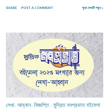
গল্প/রম্যরচনা ৮০০-৯০০ শব্দে, প্রবন্ধ/নিবন্ধ ১৫০০-১৬০০ শব্দে হলে ভালো। তবে এ বাঁধন
SHARE
POST A COMMENT
পুরো লেখাটি পড়ুন »
'অবশ্যমান্য' নয়। সম্পূর্ণ অপ্রকাশিত লেখা পাঠাতে হবে। মনোনয়নের সুবিধার্থে একাধিক
লেখা পাঠানো ভালো। তবে একই মেলেই দেবেন। একজন ব্যক্তি একান্ত প্রয়োজন ছাড়া
একাধিক মেল করবেন না। লেখা মেলবডিতে টাইপ বা পেস্ট করে পাঠাবেন। word ফাইলে
পাঠানো যেতে পারে। লেখার সঙ্গে দেবেন নিজের নাম, ঠিকানা এবং ফোন ও whatsapp
নম্বর। (ছবি দেওয়ার দরকার নেই।) ১) মেলের সাবজেক্ট লাইনে লিখবেন 'মুদ্রিত নবপ্রভাত
বইমেলা সংখ্যা ২০২৬-এর জন্য'। ২) বানানের দিকে বিশেষ নজর দেবেন। ৩) যতিচিহ্নের
আগে স্পেস না দিয়ে পরে দেবেন। ৪) বিশেষ কোন চিহ্ন (যেমন @ # ...
লেখা-আহ্বান-বিজ্ঞপ্তি : মুদ্রিত নবপ্রভাত বইমেলা