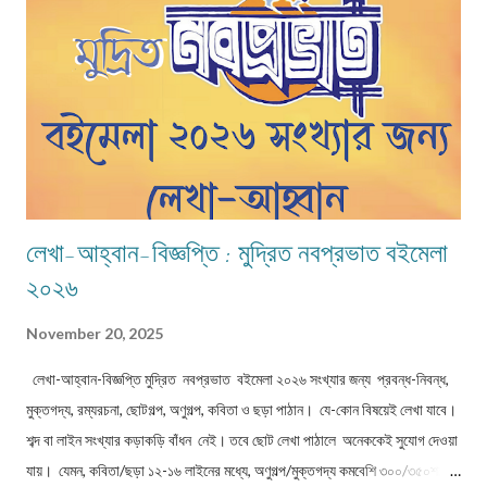
লেখা-আহ্বান-বিজ্ঞপ্তি : মুদ্রিত নবপ্রভাত বইমেলা
২০২৬
November 20, 2025
লেখা-আহ্বান-বিজ্ঞপ্তি মুদ্রিত নবপ্রভাত বইমেলা ২০২৬ সংখ্যার জন্য প্রবন্ধ-নিবন্ধ,
মুক্তগদ্য, রম্যরচনা, ছোটগল্প, অণুগল্প, কবিতা ও ছড়া পাঠান। যে-কোন বিষয়েই লেখা যাবে।
শব্দ বা লাইন সংখ্যার কড়াকড়ি বাঁধন নেই। তবে ছোট লেখা পাঠালে অনেককেই সুযোগ দেওয়া
যায়। যেমন, কবিতা/ছড়া ১২-১৬ লাইনের মধ্যে, অণুগল্প/মুক্তগদ্য কমবেশি ৩০০/৩৫০শব্দে,