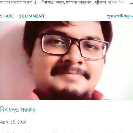
আপনার ভালোলাগার কথা।) ---নিরাশাহরণ নস্কর, সম্পাদক, নবপ্রভাত। সূচিপত্র প্রবন্ধ-নিবন্ধ-
ফিচার প্রবন্ধ ।। ভয় ।। শ্রীশুভ্র প্রবন্ধ ।। প্রবীণ জনগণ ।। শ্যামল হুদাতী একাকীত্বের ছাদ
SHARE
1 COMMENT
পুরো লেখাটি পড়ুন »
থেকে পতন : অনিক দত্ত ও মানুষের নিঃশ... প্রবন্ধ ।। ধাঙড় ।। মোঃ চাঁন মিয়া ফকির প্রবন্ধ ।।
অন্ধকারের উৎস হতে উৎসারিত আলো ।। কুহেলী... প্রবন্ধ ।। নারীর সম্মান ও অধিকার — অলীক
কল্পনা, না... আন্তর্জাতিক খ্যাতি সম্পন্ন ভাষা বিজ্ঞানী অধ্যাপক প... প্রবন্ধ ।। কবি কৃষ্ণচন্দ্র মজুমদার
।। সুমন বিপ্লব ফিচার ।। চা দিবস ।। অশোক বন্দ্যোপাধ্যায় ফিচার ।। বর্তমান প্রেক্ষাপটে
আন্তর্জাতিক জীববৈচিত্... রম্যনাটিকা ।। পাত্র দেখা ।। সুশীল বন্দ্যোপাধ্যায় ভ্রমণকাহিনি
মাজান্দারান: কাস্পিয়ান সাগরের তীর... ঝরণার গান শুনতে ।। ...
বিজয়ন্ত সরকার
April 15, 2018