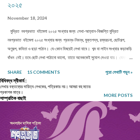
২০২৫
November 18, 2024
মুদ্রিত নবপ্রভাত বইমেলা ২০২৫ সংখ্যার জন্য লেখা-আহ্বান-বিজ্ঞপ্তি মুদ্রিত
নবপ্রভাত বইমেলা ২০২৫ সংখ্যার জন্য প্রবন্ধ-নিবন্ধ, মুক্তগদ্য, রম্যরচনা, ছোটগল্প,
অণুগল্প, কবিতা ও ছড়া পাঠান। যে-কোন বিষয়েই লেখা যাবে। শব্দ বা লাইন সংখ্যার কড়াকড়ি
বাঁধন নেই। তবে ছোট লেখা পাঠানো ভালো, তাতে অনেককেই সুযোগ দেওয়া যায়। যেমন,
কবিতা/ছড়া ১২-১৬ লাইনের মধ্যে, অণুগল্প/মুক্তগদ্য কমবেশি ৩০০/৩৫০শব্দে, গল্প/রম্যরচনা
SHARE
15 COMMENTS
পুরো লেখাটি পড়ুন »
৮০০-৯০০ শব্দে, প্রবন্ধ/নিবন্ধ ১৫০০-১৬০০ শব্দে। তবে এ বাঁধন 'অবশ্যমান্য' নয়। সম্পূর্ণ
বিধিবদ্ধ স্বীকার্য :
অপ্রকাশিত লেখা পাঠাতে হবে। মনোনয়নের সুবিধার্থে একাধিক লেখা পাঠানো ভালো। তবে
লেখার বক্তব্যের দায়িত্ব লেখকের, পত্রিকার নয়। আমরা বহু মতের
প্রকাশক মাত্র।
একই মেলেই দেবেন। একজন ব্যক্তি একান্ত প্রয়োজন ছাড়া একাধিক মেল করবেন না।
MORE POSTS
সাম্প্রতিক বাছাই
লেখা মেলবডিতে টাইপ বা পেস্ট করে পাঠাবেন। word ফাইলে পাঠানো যেতে পারে। লেখার
সঙ্গে দেবেন নিজের নাম, ঠিকানা এবং ফোন ও whatsapp নম্বর। (ছবি দেওয়ার দরকার
নেই।) ১) মেলের সাবজেক্ট লাইনে লিখবেন 'মুদ্রিত নবপ্রভাত বইমেলা সংখ্যা ২০২৬-এর
জন্য'। ২) বানানের দিকে বিশেষ নজর দেবেন। ৩) য...