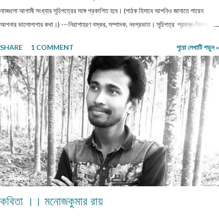
নামগুলো আগামী সংখ্যার সূচিপত্রের সঙ্গে প্রকাশিত হবে। (পাঠক হিসাবে আপনিও জানাতে পারেন
আপনার ভালোলাগার কথা।) ---নিরাশাহরণ নস্কর, সম্পাদক, নবপ্রভাত। সূচিপত্র প্রবন্ধ-নিবন্ধ-
ফিচার প্রবন্ধ ।। ভয় ।। শ্রীশুভ্র প্রবন্ধ ।। প্রবীণ জনগণ ।। শ্যামল হুদাতী একাকীত্বের ছাদ
SHARE
1 COMMENT
পুরো লেখাটি পড়ুন »
থেকে পতন : অনিক দত্ত ও মানুষের নিঃশ... প্রবন্ধ ।। ধাঙড় ।। মোঃ চাঁন মিয়া ফকির প্রবন্ধ ।।
অন্ধকারের উৎস হতে উৎসারিত আলো ।। কুহেলী... প্রবন্ধ ।। নারীর সম্মান ও অধিকার — অলীক
কল্পনা, না... আন্তর্জাতিক খ্যাতি সম্পন্ন ভাষা বিজ্ঞানী অধ্যাপক প... প্রবন্ধ ।। কবি কৃষ্ণচন্দ্র মজুমদার
।। সুমন বিপ্লব ফিচার ।। চা দিবস ।। অশোক বন্দ্যোপাধ্যায় ফিচার ।। বর্তমান প্রেক্ষাপটে
আন্তর্জাতিক জীববৈচিত্... রম্যনাটিকা ।। পাত্র দেখা ।। সুশীল বন্দ্যোপাধ্যায় ভ্রমণকাহিনি
মাজান্দারান: কাস্পিয়ান সাগরের তীর... ঝরণার গান শুনতে ।। ...
কবিতা ।। মনোজকুমার রায়