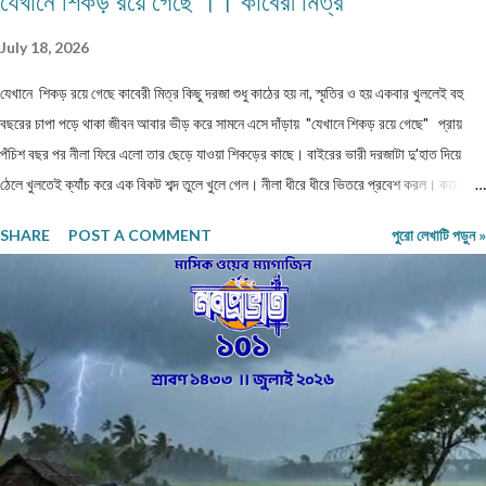
যেখানে শিকড় রয়ে গেছে ।। কাবেরী মিত্র
July 18, 2026
যেখানে শিকড় রয়ে গেছে কাবেরী মিত্র কিছু দরজা শুধু কাঠের হয় না, স্মৃতির ও হয় একবার খুললেই বহু
বছরের চাপা পড়ে থাকা জীবন আবার ভীড় করে সামনে এসে দাঁড়ায় "যেখানে শিকড় রয়ে গেছে" প্রায়
পঁচিশ বছর পর নীলা ফিরে এলো তার ছেড়ে যাওয়া শিকড়ের কাছে। বাইরের ভারী দরজাটা দু'হাত দিয়ে
ঠেলে খুলতেই ক্যাঁচ করে এক বিকট শব্দ তুলে খুলে গেল। নীলা ধীরে ধীরে ভিতরে প্রবেশ করল। কত বছর
পর! অথচ মনে হলো, সময় যেন এই বাড়ির উঠোনে এসে থমকে দাঁড়িয়ে আছে। আজও একইভাবে দাঁড়িয়ে
SHARE
POST A COMMENT
পুরো লেখাটি পড়ুন »
আছে উঠোনের একধারে নিজে থেকে বেড়ে ওঠা সেই শিউলি গাছটা। শরৎ এলেই যার ফুলের গন্ধে চারদিক
ভরে উঠত। সেই গন্ধই যেন জানিয়ে দিত—মা দুর্গা আসছেন। ভোরবেলা ফুল তোলা নিয়ে নীলা আর ওর
বোনের মধ্যে রোজ ঝগড়া বাঁধত। কেউই এত সকালে ঘুম থেকে উঠে ফুল তুলতে রাজি হতো না। অথচ
ঠাম্মির হুকুম—দুই বোনকেই ফুল তুলতে হবে। দেখতে দেখতে মহালয়ার দিন এসে যেত। ভোরবেলায়
বীরেন্দ্রকৃষ্ণ ভদ্রের কণ্ঠে চণ্ডীপাঠ শুরু হতেই সারা বাড়ি যেন এক মঙ্গলময় আবহে ভরে উঠত। সেই দিন
থেকেই শুরু হয়ে যেত মা, কাকিমা আর জেঠিমাদের ব্যস্ততা। পুজোয় আসা অতিথিদের জন্য নানারকম মিষ্টি
তৈরির ধুম পড়ে ...