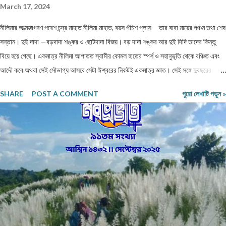
March 17, 2024
নীলিমার আত্মজাগরণ পরেশ চন্দ্র মাহাত নীলিমা মাহাত, বয়স পঁচিশ প্লাস —তার বাবা মায়ের পঞ্চম তথা শেষ
সন্তান। দুই দাদা —বড়দাদা শঙ্কর ও ছোটদাদা বিজয়। বড় দাদা শঙ্কর আর দুই দিদি তাদের কিন্তু
বিয়ে হয়ে গেছে। একমাত্র নীলিমা আপাতত স্বামীর কোমল হাতের স্পর্শ ও সহানুভূতি থেকে বঞ্চিত এবং
আদৌ কবে অথবা সেই সৌভাগ্য আসবে সেটা ঈশ্বরের নিকটই একমাত্র জ্ঞাত। সেই সঙ্গে দুবছরের
সিনিয়র ছোটদাদা বিজয়েরও নীলিমার মতো অবস্থা। তারও জীবনসঙ্গিনী জুটেনি। মোট সাতজন সদস্য নিয়ে
SHARE
POST A COMMENT
পুরো লেখাটি পড়ুন »
গঠিত সংসার নীলিমাদের পরিবার। মধ্যবিত্ত পরিবার —মধ্যবিত্ত পরিবার না বলে যদি নিম্নবিত্ত বলা
হয় তবুও কোনো অত্যুক্তি করা হয় না। বাবার প্রত্যেকদিনের আয়ের উপর ভিত্তি করেই চলে সংসার।
এই কঠোর এবং কঠিন পরিস্থিতিতেও নীলিমার মা শ্রীমতী মেনকা‚ সংসার সামলে তার ছেলেমেয়েদের
পড়াশুনার প্রতি যথেষ্ট তৎপর ও সহানুভূতিশীল। তাদের পড়াশুনায় কোনো খামতি রাখেননি। যথা সময়ে
তাদেরকে বিদ্যালয়ের মুখ দেখিয়েছে – টিউশনের বন্দোবস্ত করেছে। তাদের জীবন যাতে সুখকর হয় সেটাই
প্রতিদিন ভগবানের কাছে প্রার্থনা করেছে। পাঁচ-পাঁচটি ছেলেমেয়ের মধ্যে সবাইকে উচ্চশিক্ষিত করে তোলা
একপ...