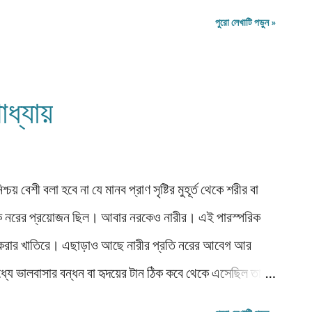
ক্ত আছে। আপনারা লেখা সম্বন্ধে মত বিনিময় করুন ওখানে।
পুরো লেখাটি পড়ুন »
ক করাও যাবে। প্রতি মাসের সর্বোচ্চ পঠিত লেখাগুলি নিয়ে
ময় মতো ঘোষণা করা হবে। আগামীতে আরও পরিবর্তন আনার
ব্লগটিকে। আপনাদের মতামত পরামর্শ চাই খুল্লামখুল্লা।
াধ্যায়
ার। নিরাশাহরণ নস্কর (সম্পাদক) সূচিপত্র প্রবন্ধ/নিবন্ধ/
্চয় বেশী বলা হবে না যে মানব প্রাণ সৃষ্টির মুহূর্ত থেকে শরীর বা
ারীকে নরের প্রয়োজন ছিল। আবার নরকেও নারীর। এই পারস্পরিক
ষা করার খাতিরে। এছাড়াও আছে নারীর প্রতি নরের আবেগ আর
্যে ভালবাসার বন্ধন বা হৃদয়ের টান ঠিক কবে থেকে এসেছিল তা
ে হয়ত যৌনাবেগটাই প্রবল ছিল। আর এই তাড়নাতে নর নারীকে