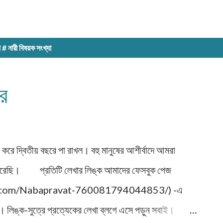
 # নারী বিষয়ক সংখ্যা
্র
রে দ্বিতীয় বছরে পা রাখল। বহু মানুষের আশীর্বাদে আমরা
 করেছি। প্রতিটি লেখার লিঙ্ক আমাদের ফেসবুক পেজ
ok.com/Nabapravat-760081794044853/) -এ
রুন। লিঙ্ক-সুত্রে প্রত্যেকের লেখা ব্লগে এসে পড়ুন সবাই।