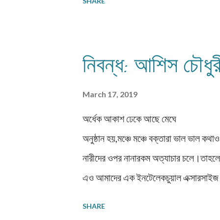
SHARE
সর্বদা সুরক্ষিত রাখার চেষ্টা করত। হয়ত নার
সম্পত্তির মত তাকে আগলে রাখার চেষ্টা করত। 
রাখে না। একথা অবশ্যই অস্বীকার করার উ
নিবন্ধ: আশিস চৌধুর
সমস্ত আবেগকে হার মানিয়ে দেয় এই আবেগ। এ
ভুলে যায় সব যুক্তি তর্ক। তাই এই আবেগ 
March 17, 2019
পোশাকেও করে তোলে সম্পূর্ণ আদিম। প...
অর্ধেক আকাশ ঢেকে আছে মেঘে প্রত্য
অনুষ্ঠান হয়,মঞ্চে মঞ্চে বক্তারা ভাল ভাল 
নারীদের ওপর নানারকম অত্যাচার চলে।তাহল
এও আমাদের এক ইনটেলেকচুয়াল এক্সারসাইজ।
পুরুষতান্ত্রিক সমাজ নারীকে কিছুতেই মাথা তুলে
SHARE
বহন করছে।সতীদাহ প্রথার দিনগুলিতে নারীদে