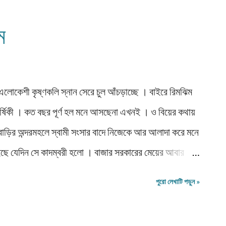
াখতে পারছেন না যে কি হলো, সেকথায় ফিরি যাইহোক। রাত্রি
বেজে দশ। শামিয়ানা ঘড়ি দেখে দূর্বাদলকে বললো,"আসি।"
ম
লে পেরোতে হয় ত্রাসগলি। একটু আওয়া...
োকেশী কৃষ্ণকলি স্নান সেরে চুল আঁচড়াচ্ছে । বাইরে রিমঝিম
ার্ষিকী । কত বছর পূর্ণ হল মনে আসছেনা এখনই । ও বিয়ের কথায়
ির অন্দরমহলে স্বামী সংসার বাদে নিজেকে আর আলাদা করে মনে
েইছে যেদিন সে কাদম্বরী হলো । বাজার সরকারের মেয়ের আবার
ক্ত হয়েছিল বাবা । আমার গান শেখা, খেলার সাথী রবি হয়ে গেল
পুরো লেখাটি পড়ুন »
োড়ামুখীর কপালে শিকে ছেঁড়ায় তার বাবার প্রমোশন হয়েছিল নাকি
গাজীপুর জমিদারী দেখভালের দায়িত্ব তা জানিনে । জানি আমি