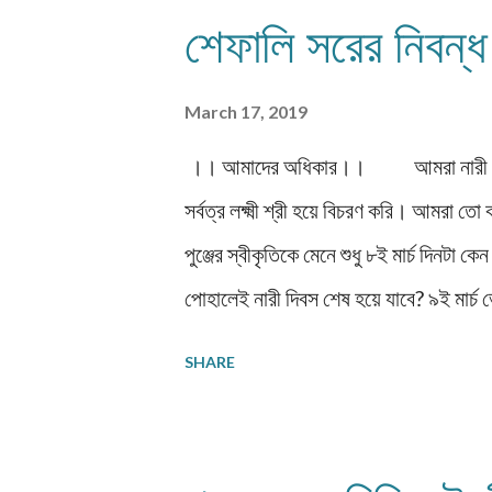
শ্রীমতী কাদম্বরী জোড়াসাঁকো ঠাকুর বাড়ির ম
শেফালি সরের নিবন্ধ
দেওয়াল জুড়ে ফিসফাসের ফাঁস গলা টিপে ধরে ।
সেও চলে গেলে দেবেন্দ্র-দ্বিজেন্দ্র-সত্যেন্ দ্
March 17, 2019
য...
।। আমাদের অধিকার।। আমরা নারী। আমরা বি
সর্বত্র লক্ষ্মী শ্রী হয়ে বিচরণ করি। আমরা ত
পুঞ্জের স্বীকৃতিকে মেনে শুধু ৮ই মার্চ দিনটা ক
পোহালেই নারী দিবস শেষ হয়ে যাবে? ৯ই মার্
সব ছিদ্র গুলোকে ভরাট করতে সব গুরু দায়িত্ব 
SHARE
আমাদের চোখে মায়া কাজল পরিয়ে মিথ্যের বেসা
উচিত। কিন্তু দুঃখের বিষয় আমাদের দেশের মেয়
শাড়ি,বাসন কোসনের ছাড় গুলোকে কেন যে নিজ