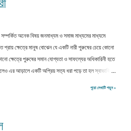
রী
িন্তু আমরা তো স্বপ্ন দেখতে পারি একজন ফুটবলার, একজন পর্বত
ীল সৈনি...
ায়ন সম্পর্কিত অনেক বিষয় জনমাধ্যম ও সমাজ মাধ্যমের মাধ্যমে
ে প্রায় ক্ষেত্রে মানুষ বোঝেন যে একটি নারী পুরুষের চেয়ে কোনো
নো ক্ষেত্রে পুরুষের সমান যোগ্যতা ও সাফল্যের অধিকারিনী হতে
লেও এর আড়ালে একটি অপ্রিয় সত্য ধরা পড়ে তা হল স্বাভাবিক
াদের প্রশিক্ষণ দিয়ে সুযোগ দিয়ে তবে ই পুরুষের সমান করা যায়।
পুরো লেখাটি পড়ুন »
রাচীনকাল থেকে ঘরোয়া কাজ-কর্ম ই শুধু করে এসেছে বলেই আমাদের
কর্ম মানেই তা অগুরুত্বপূর্ণ ‌‌ও শৌর্য , বীরত্ব হীন। "দুর্বল"
র্যাদার অধিকারী মানুষদের সমকক্ষ হবার চেষ্টা করতে হয়। ঠিক
ল
নারীদের ," সমাজে "সবল" শ্রেণীর মানুষ "পুরুষ"এর সমকক্ষ হতে