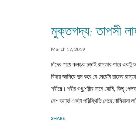
ক্রমে সেই অসভ্য বর্বর প্রথার অবসান হয় কতি
অক্লান্ত প্রচেষ্টায় নারীসমাজের অগ্রগতির
মুক্তগদ্য: তাপসী লা
বুঝতে শেখে এবং সেই ভেবে তাদের মর্যাদার 
সেধেও নারীপ্রগতির অগ্রগতি রদ করতে ...
March 17, 2019
চাঁদের গায়ে কলঙ্ক চড়াই রাস্তার পারে একটু 
বিদায় জানিয়ে দুম করে যে মেয়েটা রাতের রাস
শরীরে। শরীর শুধু,শরীর মানে যোনি, কিছু পে
বেশ ভয়ার্ত একটা পরিস্থিতি গেছে,শামিয়ানা
এ প্রশ্নে হয়তো আপনার সম্পূর্ণ মূল্যবোধেরা
SHARE
খুব সাদামাটা কুর্তি লেগিন্স পড়েছিলো। বেতের