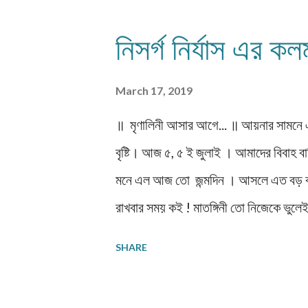
আমরা। হ্যা, যেটার সাসপেন্স আপনি ধরে র
ঠিক বলা যায় না। সন্ধ্যে সাতটা।সাতটা 
নিসর্গ নির্যাস এর কল
লাইব্রেরির গলি থেকে মূল রাস্তায় উঠতে গে
March 17, 2019
॥ মৃণালিনী আসার আগে... ॥ আয়নার সামনে এল
বৃষ্টি। আজ ৫, ৫ ই জুলাই । আমাদের বিবাহ ব
মনে এল আজ তো জন্মদিন । আসলে এত বড় বাড়
রাখবার সময় কই ! মাতঙ্গিনী তো নিজেকে ভুল
জন্মদিন! বিয়ে দিয়ে দায় সারা হলো । বোঝা মু
SHARE
আমার দেবর! স্বামী দাপুটে বাড়ির 'নতুন' । প
বেয়াই বাড়িতে থেকে চাকুরী শোভা পায়না বলে 