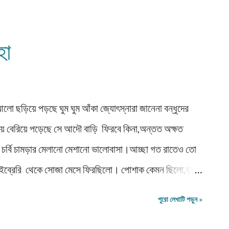
পয় পুরুষের আন্তরিক প্রচেষ্টায়।তারপর বহু নারী এবং পুরুষের
 রথ চলতে আরম্ভ করে।নারীও যে মানুষ এটা সমাজের একটা অংশ
হা
আসনে বসাতেও পিছপা হননি।সমাজের বৃহৎ অংশের মানুষ এতে বাধ
আলো ছড়িয়ে পড়ছে ঘুম ঘুম আঁকা জ্যোৎস্নারা জানেনা বন্ধুদের
্তায় বেরিয়ে পড়েছে সে আদৌ বাড়ি ফিরবে কিনা,অন্তত অক্ষত
লব চর্বি চামড়ার মেলানো মেশানো ভালোবাসা।আচ্ছা গত রাতেও তো
 লাইব্রেরি থেকে সোজা মেসে ফিরছিলো। পোশাক কেমন ছিলো,হ্যা
 পেণ্ডুলাম স্বাচ্ছন্দ্যে টিকটক ডিকডক করছে।দুঃখিত। সে একটা
পুরো লেখাটি পড়ুন »
 ফ্রেমে মশারি টাঙানোর মত এক চিত্রকল্পে তাকে ধরতে পারি