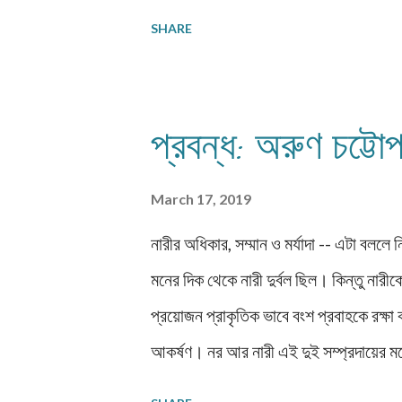
প্রতিটা লেখার শেষে ফেসবুক কমেন্ট-বক্স যু
SHARE
এখানেই ফেসবুকের মতো কোনও মন্তব্যে লাই
আমাদের আলাদা একটা ভাবনা আছে। তা স
প্রচেষ্টা আছে। আকর্ষণীয় করে তুলতে চাই 
প্রবন্ধ: অরুণ চট্টোপ
সকলে খুব ভালো থাকুন। আনন্দে থাকুন। নমস্ক
মুক্তগদ...
March 17, 2019
নারীর অধিকার, সম্মান ও মর্যাদা -- এটা বললে নিশ
মনের দিক থেকে নারী দুর্বল ছিল। কিন্তু ন
প্রয়োজন প্রাকৃতিক ভাবে বংশ প্রবাহকে রক্
আকর্ষণ। নর আর নারী এই দুই সম্প্রদায়ের মধ
হয়ত বলা বেশ একটু শক্তই হবে। প্রথম দিক