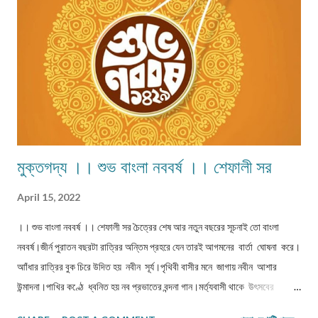
চক্রান্তবিশেষ। পৃথিবীর নিজ কক্ষপথে একচক্কর ঘোরা শেষ হলে, সে যখন আবার পুরোনো
পথেই...
মুক্তগদ্য ।। শুভ বাংলা নববর্ষ ।। শেফালী সর
April 15, 2022
।। শুভ বাংলা নববর্ষ ।। শেফালী সর চৈত্রের শেষ আর নতুন বছরের সূচনাই তো বাংলা
নববর্ষ।জীর্ন পুরাতন বছরটা রাত্রির অন্তিম প্রহরে যেন তারই আগমনের বার্তা ঘোষনা করে।
আাঁধার রাত্রির বুক চিরে উদিত হয় নবীন সূর্য।পৃথিবী বাসীর মনে জাগায় নবীন আশার
উন্মাদনা।পাখির কণ্ঠে ধ্বনিত হয় নব প্রভাতের বন্দনা গান।মর্ত‍্যবাসী থাকে উৎসবের
মেজাজে।সকলে নতুন বছরকে অভিনন্দিত করে শঙ্খধ্বনির মাধ‍্যমে।নতুন দিনের কাছে