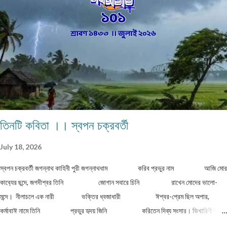
দেবেন নিজের নাম, ঠিকানা এবং ফোন ও whatsapp নম্বর। (ছবি দেওয়ার দরকার নেই।) ১) মেলের
সাবজেক্ট লাইনে লিখবেন 'মুদ্রিত নবপ্রভাত বইমেলা সংখ্যা ২০২৬-এর জন্য'। ২) বানানের দিকে বিশেষ
নজর দেবেন। ৩) য...
তিনটি কবিতা ।। স্বপন চক্রবর্তী
July 18, 2026
স্বপন চক্রবর্তী জগন্নাথ কাহিনী পুরী জগন্নাথধাম করিব প্রভুর নাম আজি মোর
কাব‍্যের ছন্দে, জগদীশ্বর তিনি জোগান সবারে চিনি রাখেন মোদের ভালো-
মন্দে। নীলাচলে এক নারী ভক্তির ধ্বজাধারী ঈশ্বর-প্রেম ছিল অপার,
কর্মাবাঈ নামে তিনি প্রভুর হৃদয় জিনি করিতেন দিব্য সংসার। ভিখারিণী অতি
দীন বার্ধক্যে শক্তিহীন ...