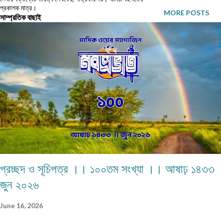
প্রকাশক মাত্র।
ভাবলাম রাস্তায় আছো সাতপাঁচ ভাববে, তাই আর তোমাকে ফোন করিনি। সকালবেলা
MORE POSTS
সাম্প্রতিক বাছাই
ইউনিভার্সিটি যাচ্ছি বলে বেরোল। তবে অন্যদিনের তুলনায় অনেকটা তাড়াতাড়ি বেরিয়েছে।
খেয়ে যেতে বললাম। বলল, ক্যান্টিনে খেয়...
প্রচ্ছদ ও সূচিপত্র ।। ১০০তম সংখ্যা ।। আষাঢ় ১৪৩৩
জুন ২০২৬
June 16, 2026