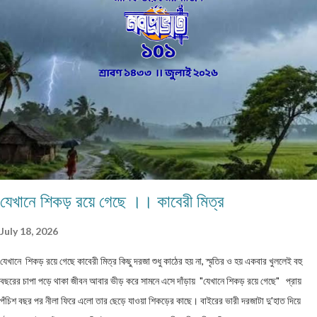
হয় তবুও কোনো অত্যুক্তি করা হয় না। বাবার প্রত্যেকদিনের আয়ের উপর ভিত্তি করেই চলে সংসার।
এই কঠোর এবং কঠিন পরিস্থিতিতেও নীলিমার মা শ্রীমতী মেনকা‚ সংসার সামলে তার ছেলেমেয়েদের
পড়াশুনার প্রতি যথেষ্ট তৎপর ও সহানুভূতিশীল। তাদের পড়াশুনায় কোনো খামতি রাখেননি। যথা সময়ে
তাদেরকে বিদ্যালয়ের মুখ দেখিয়েছে – টিউশনের বন্দোবস্ত করেছে। তাদের জীবন যাতে সুখকর হয় সেটাই
প্রতিদিন ভগবানের কাছে প্রার্থনা করেছে। পাঁচ-পাঁচটি ছেলেমেয়ের মধ্যে সবাইকে উচ্চশিক্ষিত করে তোলা
একপ...
যেখানে শিকড় রয়ে গেছে ।। কাবেরী মিত্র
July 18, 2026
যেখানে শিকড় রয়ে গেছে কাবেরী মিত্র কিছু দরজা শুধু কাঠের হয় না, স্মৃতির ও হয় একবার খুললেই বহু
বছরের চাপা পড়ে থাকা জীবন আবার ভীড় করে সামনে এসে দাঁড়ায় "যেখানে শিকড় রয়ে গেছে" প্রায়
পঁচিশ বছর পর নীলা ফিরে এলো তার ছেড়ে যাওয়া শিকড়ের কাছে। বাইরের ভারী দরজাটা দু'হাত দিয়ে