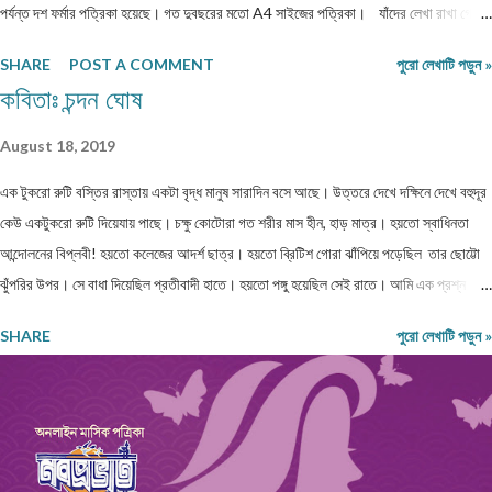
পর্যন্ত দশ ফর্মার পত্রিকা হয়েছে। গত দুবছরের মতো A4 সাইজের পত্রিকা। যাঁদের লেখা রাখা গেল
না, তাঁরা লেখাগুলি অন্য জায়গায় পাঠাতে পারেন। অথবা, সম্মতি দিলে আমরা লেখাগুলি আমাদের অনলাইন
SHARE
POST A COMMENT
পুরো লেখাটি পড়ুন »
নবপ্রভাতের জানুয়ারি ২০২৬ সংখ্যায় প্রকাশ করতে পারি। পত্রিকাটি আগামী ৯-১৩ জানুয়ারি ২০২৬
কবিতাঃ চন্দন ঘোষ
পশ্চিমবঙ্গ বাংলা আকাদেমি আয়োজিত কলকাতা লিটল ম্যাগাজিন মেলায় (রবীন্দ্র সদন - নন্দন চত্বরে) পাওয়া
যাবে। সকলকে ধন্যবাদ। শুভেচ্ছা।
August 18, 2019
এক টুকরো রুটি বস্তির রাস্তায় একটা বৃদ্ধ মানুষ সারাদিন বসে আছে। উত্তরে দেখে দক্ষিনে দেখে বহুদূর
কেউ একটুকরো রুটি দিয়েযায় পাছে। চক্ষু কোটোরা গত শরীর মাস হীন, হাড় মাত্র। হয়তো স্বাধিনতা
আন্দোলনের বিপ্লবী! হয়তো কলেজের আদর্শ ছাত্র। হয়তো ব্রিটিশ গোরা ঝাঁপিয়ে পড়েছিল তার ছোট্টো
ঝুঁপরির উপর। সে বাধা দিয়েছিল প্রতীবাদী হাতে। হয়তো পঙ্গু হয়েছিল সেই রাতে। আমি এক প্রশ্ন
তুলেছিলাম, কেমনে হইল এ অবস্থা? বাক সরেনা মুখে সরকার কেন করেনা কোনো ব্যাবস্থা?? শরীর
SHARE
পুরো লেখাটি পড়ুন »
বস্ত্রহীন এই রাতে। নিম্নাঙ্গে একটা নোংগরা ধুতি। কী জানি কত দিন খায়নি? কত দিন দেখেনি এক টুকরো
রুটি! রাজধানী শহরের আকাশটা দেখছে। দেখছে নেতা মন্ত্রী গন। হাইরে কেউতো তারে উঠিয়ে তোলেনি।
দেখেনি কোনো কোমল মন। আজ ভারতবর্ষ উন্নতশীল রাষ্ট্র! কথাটা অতীব মিথ্যা মাটি। এমন কতযে
মানুষ ক্ষুদার্থ, দেখেনা এক টুকরো রুটি। নতুন মন্ত্রী, নতুন রাষ্ট্রপতি সবাই আসে সবার হয় আবর্তন। হাইরে
পিছিয়ে পড়া মানুষ গুলো! তাদের হয়না কোনো পরিবর্তন। আজ 71 বছর আজাদ হয়েও বোধহয় যে...