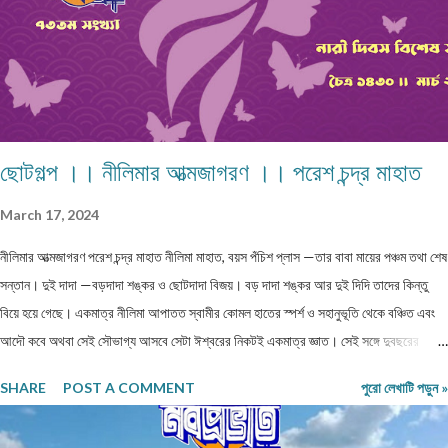
ছোটগল্প ।। নীলিমার আত্মজাগরণ ।। পরেশ চন্দ্র মাহাত
March 17, 2024
নীলিমার আত্মজাগরণ পরেশ চন্দ্র মাহাত নীলিমা মাহাত, বয়স পঁচিশ প্লাস —তার বাবা মায়ের পঞ্চম তথা শেষ
সন্তান। দুই দাদা —বড়দাদা শঙ্কর ও ছোটদাদা বিজয়। বড় দাদা শঙ্কর আর দুই দিদি তাদের কিন্তু
বিয়ে হয়ে গেছে। একমাত্র নীলিমা আপাতত স্বামীর কোমল হাতের স্পর্শ ও সহানুভূতি থেকে বঞ্চিত এবং
আদৌ কবে অথবা সেই সৌভাগ্য আসবে সেটা ঈশ্বরের নিকটই একমাত্র জ্ঞাত। সেই সঙ্গে দুবছরের
সিনিয়র ছোটদাদা বিজয়েরও নীলিমার মতো অবস্থা। তারও জীবনসঙ্গিনী জুটেনি। মোট সাতজন সদস্য নিয়ে
SHARE
POST A COMMENT
পুরো লেখাটি পড়ুন »
গঠিত সংসার নীলিমাদের পরিবার। মধ্যবিত্ত পরিবার —মধ্যবিত্ত পরিবার না বলে যদি নিম্নবিত্ত বলা
হয় তবুও কোনো অত্যুক্তি করা হয় না। বাবার প্রত্যেকদিনের আয়ের উপর ভিত্তি করেই চলে সংসার।