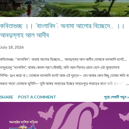
কবিতাগুচ্ছ ।। “বাংলাবিদ”: অনামা আলোর বিচ্ছেদে… ।।
আবদুল্লাহ আল আদীব
July 18, 2026
কবিতাগুচ্ছ: “বাংলাবিদ”: অনামা আলোর বিচ্ছেদে… আবদুল্লাহ আল আদীব তোমাকে ভালবাসি বলেই…
বন্ধুবরেষু “বাংলাবিদ”, আমার কোমল প্রাণ মৌমাছি, অতি নরম-স্নিগ্ধ রোদে হেসে ওঠা মুক্তোদানা
শিশির- দুঃখ করো না। তোমাকে ভালবাসি বলেই আজ এই দূরত্ব— যেন আমার কোন কিছু তোমার ক্ষতি না
করতে পারে! তোমাকে ভুলিনি— তুমি আমার অন্তরের ইচ্ছের অন্তঃপুরে পাহাড়ের মতো ভারী হয়ে বসে
আছো, এ যেন সভ্যতার এক ধ্বংসাবশেষ। প্রতিটি নিঃশ্বাসে তোমার নাম প্রকম্পিত হয়, যেন ধারালো ছুরি
SHARE
POST A COMMENT
পুরো লেখাটি পড়ুন »
বুক চিরে রক্ত ঝরায়। ভুলতে চেয়েছি— কিন্তু স্মৃতিগুলো আমার রক্তে জমাট বেঁধে আছে, যেন
পাথরখচিত প্রাচীন লিপি। তুমি হয়ে গেছো আমার নীরব কান্না, প্রতিটি লিখতে না পারা কবিতা আমার
ভাঙা আত্মার লুকানো আর্তনাদ। তোমার স্পর্শ নেই, নেই আমাদের সম্পর্কের কোন নাম— তবু তুমি আছো
অদৃশ্য, অমোঘ, যেন প্রতিটি ক্ষতচিহ্নে চিরন্তন বসবাস করা এক নিঃশব্দ মৃত্যু। ক্ষত-নিবদ্ধ বাঁশি… প্রিয়