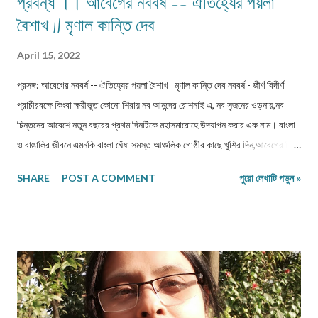
প্রবন্ধ ।। আবেগের নববর্ষ -- ঐতিহ্যের পয়লা
বৈশাখ || মৃণাল কান্তি দেব
April 15, 2022
প্রসঙ্গ: আবেগের নববর্ষ -- ঐতিহ্যের পয়লা বৈশাখ মৃণাল কান্তি দেব নববর্ষ - জীর্ণ বিদীর্ণ
প্রাচীরবক্ষে কিংবা ক্ষয়ীভূত কোনো শিরায় নব আনন্দের রোশনাই এ, নব সৃজনের ওড়নায়,নব
চিন্তনের আবেশে নতুন বছরের প্রথম দিনটিকে মহাসমারোহে উদযাপন করার এক নাম। বাংলা
ও বাঙালির জীবনে এমনকি বাংলা ঘেঁষা সমস্ত আঞ্চলিক গোষ্ঠীর কাছে খুশির দিন,আবেগের দিন,
সুপ্রাচীন ও চিরনবীন এক ঐতিহ্যকে বাঁচিয়ে রাখার দিন। ইতিহাস থেকে জানা যায়,যে সময়
SHARE
POST A COMMENT
পুরো লেখাটি পড়ুন »
ফসল উঠতো সেই সময় কর না নিয়ে অন্য সময় কর নিতেন রাজা ও রাজার রাজস্য দফতর ।
ফলস্বরূপ হিসেব সংক্রান্ত সমস্যায় পড়তেন কৃষকরা। সেইখান থেকেই হালখাতার বিষয়টি
এসেছে, যদিও বিষয়টি তর্কসাপেক্ষ। আবার, "বঙ্গাব্দ " র প্রচলন কে করেছিলেন ,তা নিয়ে নানা
মতভেদ থাকলেও একথা বলাই যায়, ইস্ট ইন্ডিয়া কোম্পানি আসার কয়েকযুগ আগে থেকেই
জাঁকজমকভাবে পালিত হতো নববর্ষ,ইতিহাসের পৃষ্ঠা ওল্টালে আমরা দেখতে পাই নববর্ষের নানা
চিত্র। চৈত্রের শেষদিন পর্যন্ত কৃষকরা জমিদার, ভূ-স্বামী ও তালুকদার দের খাজনা মিটিয়ে
দিতেন এবং পরের দিন থেকে প্রজাদের মিষ্টি মুখ করিয়ে নতুন খাতায় সমস্ত সমস্ত ধরণের