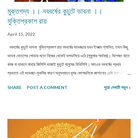
মুক্তগদ্য ।। নববর্ষের কুচুটে ভাবনা ।।
মুক্তিপ্রকাশ রায়
April 15, 2022
নববর্ষের কুচুটে ভাবনা মুক্তিপ্রকাশ রায় নববর্ষের শুভেচ্ছায় যখন ইনবক্স প্লাবিত, তখন কিছু
ভাবনা বোতলের সোডার মতো নিজের থেকেই ভসভসিয়ে ওঠে (সুকুমার স্মর্তব্য)। বিশেষত হাতে
কাজ না থাকলে মাথায় জিলিপি ভাজাই কুচুটে মানুষের বিধিলিপি। অতএব নববর্ষের প্রথম
প্রভাতে এই শুভেচ্ছা-সুনামির কারণ অনুসন্ধানে ধূসর কোশগুলিকে জাগানোর চেষ্টা করা গেল।
সত‍্যিই কি এমন সম্ভাবনা আছে যে নতুন বছরে আমাদের জন্য অবিমিশ্র সুন্দরের চিরস্থায়ী
SHARE
POST A COMMENT
পুরো লেখাটি পড়ুন »
বন্দোবস্ত হবে? শুধু এ-বছর নয়, কোনও বছরই কি এরকম কর্নওয়ালিসীয় পরিকল্পনা কার্যকর
করতে সক্ষম? বাস্তববোধসম্পন্ন সব মানুষই জানেন -- তা অহিফেনবিলাসীর খোয়াবমাত্র।
তাই "নতুন বছর শুভ হোক" কথাটির কোনও মানেই হয় না। বরং এ-কথা উপলব্ধি করতে
বেশি মুণ্ডশ্রম দরকার নেই যে সময় এক অবিচ্ছিন্ন প্রবাহ --- একটি continuum। মানুষ
নিজের কাজকর্মের সুবিধার জন্য তাকে ছোটোখাটো এককে বা ইউনিটে ভেঙেছে। অতএব নতুন
বছর এইরকম এক কাল্পনিক ধারণা বই কিছু নয়। সময়ের নিরন্তর প্রবাহে এক