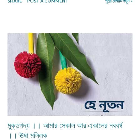
SHARE
POST A COMMENT
পুরো লেখাটি পড়ুন »
প্রত‍্যাশা থাকে নতুন বছরটিতে যেন সবার জীবন সুখ সমৃদ্ধিতে ভ'রে ওঠে।অতীতে অগ্রহায়ণ
মাসকে বছরের প্রথম মাস বলে ধরা হ'তো।তাই অগ্রহায়ণ মাসকেই বলা হ'ত মার্গশীর্ষ মাস।
অগ্র অর্থাৎ শ্রেষ্ঠ আর হায়ণ মানে ব্রীহি বা ধান জন্মায় যে মাসে তাই-ই অগ্রহায়ণ।কালের
পরিবর্তনে বিশাখা নক্ষত্র যুক্ত পূর্ণিমার নাম বৈশাখী পূর্ণিমা।বৈশাখ যেহেতু পুণ‍্যের মাস সেই
থেকেই বৈশাখ বছরের প্রথম মাস। যদিও নববর্ষের দিনটি বছরের আর পাঁচটা দিনের মতোই
সাধারণ, এর তেমন কোনও বিশেষত্ব নেই।...
মুক্তগদ্য ।। আমার সেকাল আর একালের নববর্ষ
।। ঊষা মল্লিক