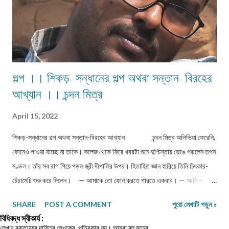
গল্প ।। শিকড়-সন্ধানের গল্প অথবা সন্তান-বিরহের
আখ্যান ।। চন্দন মিত্র
April 15, 2022
শিকড়-সন্ধানের গল্প অথবা সন্তান-বিরহের আখ্যান চন্দন মিত্র অলিভিয়া ফেরেনি,
ফোনেও পাওয়া যাচ্ছে না তাকে। কলেজ থেকে ফিরে খবরটা শুনে দুশ্চিন্তায় ভেঙে পড়লেন তপন
মণ্ডল। তাঁর সব রাগ গিয়ে পড়ল স্ত্রী দীপালির উপর। হিতাহিত জ্ঞান হারিয়ে তিনি চিৎকার-
চেঁচামেচি শুরু করে দিলেন। — আমাকে তো ফোন করতে পারতে একবার। — আমি জানব
কী করে যে ও এমন কাণ্ড ঘটাবে। ছ-টার মধ্যে তো বাড়িতে ঢোকে। আমি স্কুল থেকে ফিরে
SHARE
POST A COMMENT
পুরো লেখাটি পড়ুন »
একবার ফোন করেছিলাম। দেখলাম নট রিচেবল। তখনও ছটা বাজেনি। ভাবলাম টাওয়ারের
বিধিবদ্ধ স্বীকার্য :
সমস্যা। তারপর মিনতিদিকে রান্নার দিকটা বুঝিয়ে দিয়ে তোমার জন্য অপেক্ষা করছিলাম।
লেখার বক্তব্যের দায়িত্ব লেখকের, পত্রিকার নয়। আমরা বহু মতের