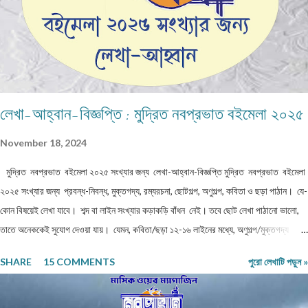
লেখা-আহ্বান-বিজ্ঞপ্তি : মুদ্রিত নবপ্রভাত বইমেলা ২০২৫
November 18, 2024
মুদ্রিত নবপ্রভাত বইমেলা ২০২৫ সংখ্যার জন্য লেখা-আহ্বান-বিজ্ঞপ্তি মুদ্রিত নবপ্রভাত বইমেলা
২০২৫ সংখ্যার জন্য প্রবন্ধ-নিবন্ধ, মুক্তগদ্য, রম্যরচনা, ছোটগল্প, অণুগল্প, কবিতা ও ছড়া পাঠান। যে-
কোন বিষয়েই লেখা যাবে। শব্দ বা লাইন সংখ্যার কড়াকড়ি বাঁধন নেই। তবে ছোট লেখা পাঠানো ভালো,
তাতে অনেককেই সুযোগ দেওয়া যায়। যেমন, কবিতা/ছড়া ১২-১৬ লাইনের মধ্যে, অণুগল্প/মুক্তগদ্য
কমবেশি ৩০০/৩৫০শব্দে, গল্প/রম্যরচনা ৮০০-৯০০ শব্দে, প্রবন্ধ/নিবন্ধ ১৫০০-১৬০০ শব্দে। তবে এ
SHARE
15 COMMENTS
পুরো লেখাটি পড়ুন »
বাঁধন 'অবশ্যমান্য' নয়। সম্পূর্ণ অপ্রকাশিত লেখা পাঠাতে হবে। মনোনয়নের সুবিধার্থে একাধিক লেখা
পাঠানো ভালো। তবে একই মেলেই দেবেন। একজন ব্যক্তি একান্ত প্রয়োজন ছাড়া একাধিক মেল করবেন
না। লেখা মেলবডিতে টাইপ বা পেস্ট করে পাঠাবেন। word ফাইলে পাঠানো যেতে পারে। লেখার সঙ্গে