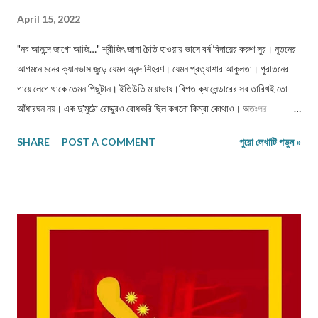
April 15, 2022
"নব আনন্দে জাগো আজি…" শ্রীজিৎ জানা চৈতি হাওয়ায় ভাসে বর্ষ বিদায়ের করুণ সুর। নূতনের
আগমনে মনের ক্যানভাস জুড়ে যেমন অনন্দ শিহরণ। যেমন প্রত্যাশার আকুলতা। পুরাতনের
গায়ে লেগে থাকে তেমন পিছুটান। ইতিউতি মায়াভাষ।বিগত ক্যালেন্ডারের সব তারিখই তো
আঁধারঘন নয়। এক দু'মুঠো রোদ্দুরও বোধকরি ছিল কখনো কিম্বা কোথাও। অতঃপর
ভালোমন্দের মিশেল দেওয়া বর্ষপঞ্জী সময় মেনে পুরানো হয়। দেওয়ালে ঠাঁই পায় নূতন ক্যালেন্ডার।
SHARE
POST A COMMENT
পুরো লেখাটি পড়ুন »
আগমন আর প্রস্থানের মাঝখানে বেজে উঠে চোত গাজনের ঢাকের বাদ্দি! শেষ আর শুরুর মাঝের
ফাঁকটুকু ভরে দ্যায় বর্ষবরণের রকমারি আয়োজন! নববর্ষ উদযাপনের উন্মাদনার পাশে চৈত্র
সংক্রান্তির চড়ক-গাজনের মেলা বাঙলা ও বাঙালীর উৎসবপ্রিয়তাকেই তুলে ধরে। যদিও
আজকের বাঙালির কাছে চৈত্র মানেই চৈত্রসেল। হাটে, বাজারে,মলে,ফুটপাতে শুধুই ধামকা
অফার। ডিসকাউন্টের লোভনীয় আহ্বান। চৈত্র মানেই তাই বাঙালির হৃদিমাঝে সসাতায় শপিং
করার গাবগুবাগুব মজা! অন্যদিকেবাঙলার গাঁগঞ্জে শিবের থানে বর্ষ শেষের যে সমারোহ তা যেন
পল্লীবাংলার চিরায়ত আনন্দঘন মিলনমেলার রূপকেই প্রতিভাত করে। বাঙালীর অধিকাংশ মেলা
পার্বনের সঙ্গে জুড়ে আছে আধ্যাত্মিকতা। তার স...