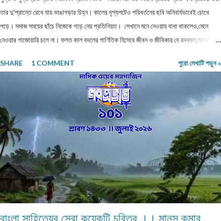
তার দু'প্রান্তে রেখে যায় ভাঙাগড়ার চিহ্ন। কালের দৃশ্যপটেও পরিবর্তনের ছবি অনিবার্যভাবেই চোখে
পড়ে। সমাজ সময়ের ছাঁচে নিজেকে গড়ে নেয় প্রতিনিয়ত। সেখানে মনে নেওয়ায় বাধা থাকলেও,মেনে
নেওয়ার গাজোয়ারি চলে না। ফলত কাল বদলের গাণিতিক হিসেবে জীবন ও জীবিকার যে রদবদল,তাকেই
বোধকরি সংগ্রাম বলা যায়। জীবন সংগ্রাম অথবা টিকে থাকার সংগ্রাম। মানুষের জীবনযাপনের ক্ষেত্রে
SHARE
1 COMMENT
পুরো লেখাটি পড়ুন »
আজকে যা অত্যাবশ্যকীয় কাল তার বিকল্প রূপ পেতে পারে অথবা তা অনাবশ্যক হওয়াও স্বাভাবিক।
সেক্ষেত্রে উক্ত বিষয়টির পরিষেবা দানকারী মানুষদের প্রতিবন্ধকতার সম্মুখীন হওয়া অস্বাভাবিক নয়।
এক কালে গাঁয়ে কত ধরনের পেশার মানুষদের চোখে পোড়তো। কোন পেশা ছিল সম্বৎসরের,আবার কোন
পেশা এককালীন। সব পেশার লোকেরাই কত নিষ্ঠা ভরে গাঁয়ে তাদের পরিষেবা দিত। বিনিময়ে সামান্য আয়
হত তাদের। আর সেই আয়টুকুই ছিল তাদের সংসার নির্বাহের একমাত্র উপায়। কালে কালান্তরে সেই সব
পেশা,সেই সব সমাজবন্ধুরা হারিয়ে গ্যাছে। শুধুমাত্র তারা বেঁচে আছে অগ্রজের গল্পকথায়,আর বিভিন...
বাংলা সাহিত্যের সেরা কয়েকটি চরিত্র ।। মানস কুমার