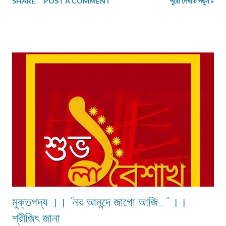
SHARE
POST A COMMENT
পুরো লেখাটি পড়ুন »
পুরোনো একটা ভাঙাচোরা পাঁচিল। পাঁচিলের ওপাশে আর একটা বাগান, তবে সেটা ফলের
বাগান। লোকে বলে 'মালীর বাগান'। কে যে মালী, কারই বা বাগান, সেসব কিছুই আমরা তখন
জানতাম না। শুধু এটুকু জানতাম যে, সেখানে ঢুকতে কারোরই বাধা নেই। এমন কোনো চেনা ফল
নেই, যেই গাছ ওই বাগানে ছিল না! আম, জাম তো ছেড়েই দিলাম, আতা, পেয়ারা, বেল, লিচু,
সফেদা, নারকেল, সুপারী, জামরুল, তাল, করমচা, কামরাঙা, কুল এমনকি আনারস গাছও ছিল।
গাছের ঘন ছায়া পড়ে দিন দুপুরেও কেমন অন্ধকার হয়ে থাকতো বাগানটা। একটা শুধু ভাঙাচোরা
পুরোনো দোতলা বাড়ি ছিল বাগানের মধ্যে। সেখানে কেউ থাকতো কিনা আজ আর মনে নেই।
দলে ভারী হলে ভাঙা পাঁচিলের ভেতর দি...
মুক্তগদ্য ।। "নব আনন্দে জাগো আজি…" ।।
শ্রীজিৎ জানা