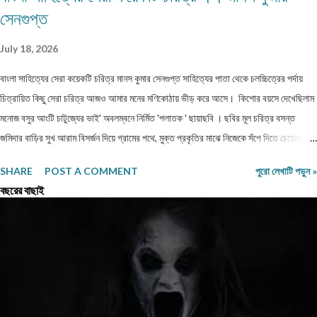
সেনগুপ্ত
July 18, 2026
বাংলা সাহিত্যের সেরা কয়েকটি চরিত্র মানস কুমার সেনগুপ্ত সাহিত্যের পাতা থেকে চলচ্চিত্রের পর্দায়
চিত্রায়িত কিছু সেরা চরিত্র আজও আমার মনের মণিকোঠায় ভীড় করে আসে। কিশোর বয়সে দেখেছিলাম
মনোজ বসুর আংটি চাটুজ্যের ভাই' অবলম্বনে নির্মিত 'পলাতক ' ছায়াছবি ‌। ছবির মূল চরিত্র বসন্ত
জমিদার বাড়ির সুখ আরাম বিসর্জন দিয়ে গ্রামের পথে, মুক্ত প্রকৃতির মাঝে নিজেকে সঁপে দিতে চেয়েছে।
গানপাগল বসন্ত চরিত্রের সঙ্গে নিজেকে একাত্ম করে নিয়ে ভেবেছি, এমনটা যদি আমি পারতাম। ছবিতে
SHARE
POST A COMMENT
পুরো লেখাটি পড়ুন »
বসন্ত জীবন পথের পথিক হয়ে সংসার ছেড়ে, ঠিকানাবিহীন হয়ে বেরিয়ে পড়েছিল মনের খবর খুঁজতে।
বছরের বাছাই
রবীন্দ্রনাথের 'অতিথি ' গল্প নিয়ে নির্মিত ছায়াছবির মূল চরিত্র তারাপদও কৈশোরকালেই বেড়িয়ে পড়েছিল
ঘরের বাঁধন ছেড়ে। মুক্ত প্রকৃতির কোলে তারাপদর সঙ্গে গেয়ে উঠেছি-' 'এই আকাশে আমার মুক্তি
আলোয় আলোয়, আমার মুক্তি ধূলায় ধূলায় ঘাসে ঘাসে। যৌবনকালে দেখা রমাপদ চৌধুরীর উপন্যাস
'বনপলাশীর পদাবলী অবলম্বনে নির্মিত ছায়াছবির মূল চরিত্র উদাস গেয়ে উঠেছে -' মনের কথা কারে বলি
আর,...