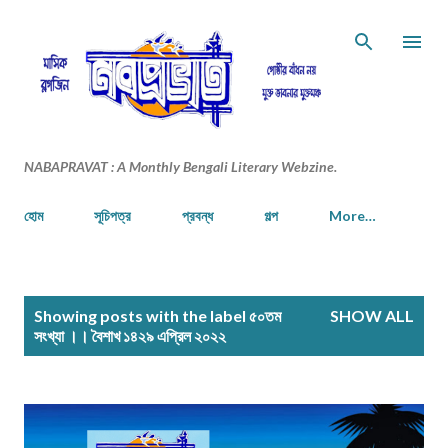
Skip to main content
NABAPRAVAT : A Monthly Bengali Literary Webzine.
হোম
সূচিপত্র
প্রবন্ধ
গল্প
More…
P
Showing posts with the label
৫০তম
SHOW ALL
o
সংখ্যা ।। বৈশাখ ১৪২৯ এপ্রিল ২০২২
s
t
s