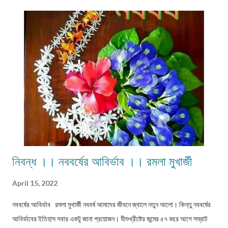
নেওয়া, এগুলো প্রাথমিক কাজ। হলুদ-নীম একসঙ্গে শীলে বেটে সরষের তেল মিসিয়ে গায়ে না
মাখলে কীসের পয়লা বোশেখ। ভালো করে গায়ে শুকিয়ে, তবেই স্নান করা। কেউ সাবান দিয়ে
তুলে দেয়। অনেক যতটা সম্ভব হাত দিয়ে ঘষে নেয়। ফলে হলদেটে আভা বেশ কয়েকদিন
শরীরের সঙ্গে লেপটে থাকে। নতুন বিয়ে হলে যেমনটা হয়। আমার শেষেরটা বেশ ভালো লা...
নিবন্ধ ।। নববর্ষের আবির্ভাব ।। রমলা মুখার্জী
April 15, 2022
নববর্ষের আবির্ভাব রমলা মুখার্জী নববর্ষ আমাদের জীবনে জ্বালে নতুন আলো। কিন্তু নববর্ষের
আবির্ভাবের ইতিহাস সবার একটু জানা প্রয়োজন। যীশুখ্রীষ্টের জন্মের ৫৭ বছর আগে সম্রাট