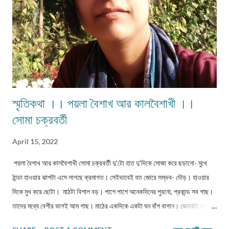
হিসেব লেখা শুরু করতেন।আর্থ...
স্মৃতিকথা ।। পয়লা বৈশাখ আর কালবৈশাখী ।।
সোমা চক্রবর্তী
April 15, 2022
পয়লা বৈশাখ আর কালবৈশাখী সোমা চক্রবর্তী দু'টো হাত দু'দিকে সোজা করে ছড়ানো- মুখে
ঠান্ডা হাওয়ার ঝাপটা এসে লাগছে ক্রমাগত। সেইভাবেই যত জোরে সম্ভব- দৌড়। হাওয়ার
দিকে মুখ করে ছোটা। মাঠটা বিশাল বড়। পাশে পাশে অনেকদিনের পুরনো, প্রকান্ড সব গাছ।
তাদের মধ্যে বেশীর ভাগই আম গাছ। মাঠের একদিকে একটা ঘন বাঁশ বাগান। ভেতরটা কেমন
আঁধার আঁধার। বাঁশ বাগানটা যেই দিকে, তার ঠিক উল্টো দিকে অর্থাৎ মাঠের আর একটা প্রান্তে