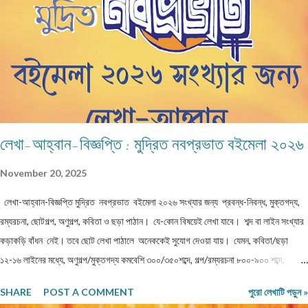
বসে জটলা পাকাতে দেখেছে। এই মাঠের উত্তর দিকে একটি বিশাল তেঁতুল গাছ ছিল। এই গাছ থেকেই
ভূতেরা মাঠে নেমে আসত নিজেদের মধ্যে বিভিন্ন বিষয় নিয়ে আলোচনা করার জন্য। তাদের আলোচনার
বিষয়...
লেখা-আহ্বান-বিজ্ঞপ্তি : মুদ্রিত নবপ্রভাত বইমেলা ২০২৬
November 20, 2025
লেখা-আহ্বান-বিজ্ঞপ্তি মুদ্রিত নবপ্রভাত বইমেলা ২০২৬ সংখ্যার জন্য প্রবন্ধ-নিবন্ধ, মুক্তগদ্য,
রম্যরচনা, ছোটগল্প, অণুগল্প, কবিতা ও ছড়া পাঠান। যে-কোন বিষয়েই লেখা যাবে। শব্দ বা লাইন সংখ্যার
কড়াকড়ি বাঁধন নেই। তবে ছোট লেখা পাঠালে অনেককেই সুযোগ দেওয়া যায়। যেমন, কবিতা/ছড়া
১২-১৬ লাইনের মধ্যে, অণুগল্প/মুক্তগদ্য কমবেশি ৩০০/৩৫০শব্দে, গল্প/রম্যরচনা ৮০০-৯০০ শব্দে,
প্রবন্ধ/নিবন্ধ ১৫০০-১৬০০ শব্দে হলে ভালো। তবে এ বাঁধন 'অবশ্যমান্য' নয়। সম্পূর্ণ অপ্রকাশিত
SHARE
POST A COMMENT
পুরো লেখাটি পড়ুন »
লেখা পাঠাতে হবে। মনোনয়নের সুবিধার্থে একাধিক লেখা পাঠানো ভালো। তবে একই মেলেই দেবেন।