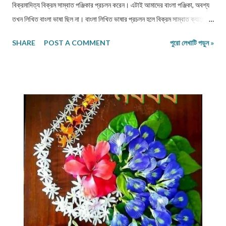
বিক্রমাদিত্য বিক্রম সাম্বাত পঞ্জিকার প্রচলন করেন। এটাই আমাদের বাংলা পঞ্জিকা, অবশ্য
তখন লিখিত বাংলা ভাষা ছিল না। বাংলা লিখিত ভাষার প্রচলন হলে বিক্রম সাম্বাত ক্যালেন্ডার
বাংলায় লেখা হয় এবং বাংলা ক্যালেন্ডারের যাত্রা শুরু হয় মাসের নামগুলিকে আবিষ্কৃত রেখেই।
SHARE
POST A COMMENT
পুরো লেখাটি পড়ুন »
তাই পয়লা বৈশাখ শুধু বাঙালির নয় এটি পুরো দক্ষিণ ও দক্ষিণ পূর্ব এশিয়ার নববর্ষ।
ভারতবর্ষে মুঘল সাম্রাজ্য প্রতিষ্ঠার পর সম্রাটরা হিজরী পঞ্জিকা অনুসারে কৃষিপণ্যের খাজনা
আদায় করতেন, কিন্তু হিজরী সন চাঁদের ওপর নির্ভরশীল হওয়ায় কৃষকদের খাজনা দিতে অসুবিধা
হত। সেজন্য সম্রাট আকবর বাংলা সনের প্রবর্তন করেন। তিনি মূলত প্রাচীন বর্ষপঞ্জিকাকেই
সংস্কারের আদেশ দেন জ্যোতির্বিজ্ঞানী ফতেহ উল্লাহ সিরাজীকে। ১৫৮৪ খ্রীষ্টাব্দে থেকে বাংলা
সন গণনা শুরু হয়। তখন প্রত্যেককে চৈত্রমাসের মধ্যে খাজনা, শুল্ক ইত্যাদি শোধ দিতে হত
এবং ভূমির মালিকরা নানান উৎসবের মাধ্যমে এলাকার মানু...