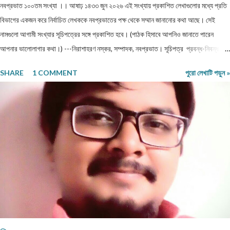
নবপ্রভাত ১০০তম সংখ্যা ।। আষাঢ় ১৪৩৩ জুন ২০২৬ এই সংখ্যায় প্রকাশিত লেখাগুলোর মধ্যে প্রতি
বিভাগের একজন করে নির্বাচিত লেখককে নবপ্রভাতের পক্ষ থেকে সম্মান জানানোর কথা আছে। সেই
নামগুলো আগামী সংখ্যার সূচিপত্রের সঙ্গে প্রকাশিত হবে। (পাঠক হিসাবে আপনিও জানাতে পারেন
আপনার ভালোলাগার কথা।) ---নিরাশাহরণ নস্কর, সম্পাদক, নবপ্রভাত। সূচিপত্র প্রবন্ধ-নিবন্ধ-
ফিচার প্রবন্ধ ।। ভয় ।। শ্রীশুভ্র প্রবন্ধ ।। প্রবীণ জনগণ ।। শ্যামল হুদাতী একাকীত্বের ছাদ
SHARE
1 COMMENT
পুরো লেখাটি পড়ুন »
থেকে পতন : অনিক দত্ত ও মানুষের নিঃশ... প্রবন্ধ ।। ধাঙড় ।। মোঃ চাঁন মিয়া ফকির প্রবন্ধ ।।
অন্ধকারের উৎস হতে উৎসারিত আলো ।। কুহেলী... প্রবন্ধ ।। নারীর সম্মান ও অধিকার — অলীক
কল্পনা, না... আন্তর্জাতিক খ্যাতি সম্পন্ন ভাষা বিজ্ঞানী অধ্যাপক প... প্রবন্ধ ।। কবি কৃষ্ণচন্দ্র মজুমদার
।। সুমন বিপ্লব ফিচার ।। চা দিবস ।। অশোক বন্দ্যোপাধ্যায় ফিচার ।। বর্তমান প্রেক্ষাপটে
আন্তর্জাতিক জীববৈচিত্... রম্যনাটিকা ।। পাত্র দেখা ।। সুশীল বন্দ্যোপাধ্যায় ভ্রমণকাহিনি
মাজান্দারান: কাস্পিয়ান সাগরের তীর... ঝরণার গান শুনতে ।। ...