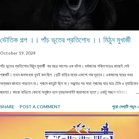
ভৌতিক গল্প ।। পাঁচ ভূতের প্রতিশোধ ।। মিঠুন মুখার্জী
October 19, 2024
পাঁচ ভূতের প্রতিশোধ মিঠুন মুখার্জী বহু বছর আগের এক ঘটনা। বর্ধমানের শক্তিগড়ের কাছেই সেই
গ্ৰামটি। তখন জনসংখ্যা খুবই কম ছিল ।দুটি বাড়ির মধ্যে একশো গজ দূরত্ব। একজনের ঘরের খবর
অন্যজন জানতে পারতেন না। গ্ৰামে কারেন্ট ছিল না। সন্ধ্যার পর সারা গ্ৰামের ঘরে ঘরে টেমি ও হ্যারিকেন
জ্বলত। কারো বাড়িতে কোনো অনুষ্ঠান হলে হ্যাচাকলাইট জ্বালানো হতো। একটু সচ্ছল পরিবারে
জেনারেটর ভাড়া নিতেন। কেউ মরে গেলে নদীর পাড়ে পুড়াতে যেত। সঙ্গে যাওয়ার জন্য খুব বেশি লোক
SHARE
POST A COMMENT
পুরো লেখাটি পড়ুন »
পাওয়া যেত না। ঐ গ্ৰাম থেকে বাজারের দূরত্ব তিন কিলোমিটার হবে। বাজারে সন্ধ্যার পর জেনারেটরের
লাইন ভাড়া নিয়ে সকলে লাইট জ্বালাত ও ফ্যান চালাত। বাজারে যাওয়ার সময় একটা বিরাট মাঠ পার হতে
হত। যে মাঠের পুরোটা একজায়গায় দাঁড়িয়ে দেখা যেত না। গ্ৰামের মানুষেরা নিজেদের মধ্যে বলাবলি করত,
সন্ধ্যার পর এই মাঠে ভূতেদের আখরা বসে। তারা অনেকেই রাত্রি বেলা ওই মাঠে ভূতেদের দাঁড়িয়ে কখনো