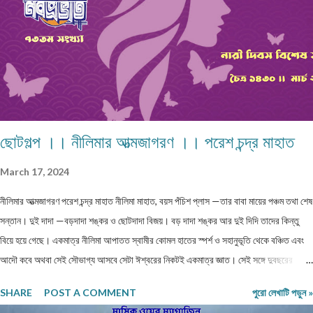
“বাংলাবিদ” আমার, কি এক আশ্চর্য সমর্পণ তন্ময়তা, মোহময় আকর্ষণ, বকুলের বিহ্বল ঘ্রাণ তোমার সত্তায়!
তোমার বিস্তীর্ণ গালিচা থেকে বিদীর্ণ হয়ে আজ আমি বিচ্ছেদের নিঃ...
ছোটগল্প ।। নীলিমার আত্মজাগরণ ।। পরেশ চন্দ্র মাহাত
March 17, 2024
নীলিমার আত্মজাগরণ পরেশ চন্দ্র মাহাত নীলিমা মাহাত, বয়স পঁচিশ প্লাস —তার বাবা মায়ের পঞ্চম তথা শেষ
সন্তান। দুই দাদা —বড়দাদা শঙ্কর ও ছোটদাদা বিজয়। বড় দাদা শঙ্কর আর দুই দিদি তাদের কিন্তু
বিয়ে হয়ে গেছে। একমাত্র নীলিমা আপাতত স্বামীর কোমল হাতের স্পর্শ ও সহানুভূতি থেকে বঞ্চিত এবং
আদৌ কবে অথবা সেই সৌভাগ্য আসবে সেটা ঈশ্বরের নিকটই একমাত্র জ্ঞাত। সেই সঙ্গে দুবছরের
সিনিয়র ছোটদাদা বিজয়েরও নীলিমার মতো অবস্থা। তারও জীবনসঙ্গিনী জুটেনি। মোট সাতজন সদস্য নিয়ে
SHARE
POST A COMMENT
পুরো লেখাটি পড়ুন »
গঠিত সংসার নীলিমাদের পরিবার। মধ্যবিত্ত পরিবার —মধ্যবিত্ত পরিবার না বলে যদি নিম্নবিত্ত বলা