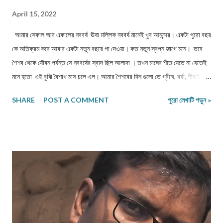
April 15, 2022
আমার সেকাল আর একালের নববর্ষ ঊষা মল্লিক নববর্ষ মানেই খুব আনন্দের। একটা পুরো বছর
কে অতিক্রম করে আবার একটা নতুন বছরে পা দেওয়া। কত নতুন স্বপ্ন জাগে মনে। তবে
শৈশব থেকে যৌবন পর্যন্ত সে নববর্ষের স্বাদ ছিল আলাদা । তখন মাঘের শীত যেতে না যেতেই
মনে হতো এই বুঝি বৈশাখ মাস চলে এল। আমার শৈশবের দিন গুলো তে গ্রীষ্ম, বর্ষা, শীতই
প্রাধান্য পেত। বসন্তের ছোঁয়া তো লেগেছিল কৈশোরে এসে। শিমুল, পলাশ, কৃষ্ণ চূড়ায় প্রেম
SHARE
POST A COMMENT
পুরো লেখাটি পড়ুন »
জেগেছিল যৌবনকালে। নববর্ষের কাছে এদের গুরুত্ব ছিল ভীষণ কম। শৈশব আর কৈশোরের
নববর্ষের পূর্বের প্রস্তুতি ছিল অন্যরকম। গোটা বাড়ী ঘর পরিষ্কার। পুরানো কাগজ, পুরানো
জিনিসপত্র ফেলা দেওয়া বা বিক্রি করার এক মহা যোগ্য। একটা নতুন টেপফ্রকের জন্য মায়ের
কাছে রাতদিন আব্দার করা। নববর্ষ না বলে, আমরা পয়লা বৈশাখ বলতেই বেশি পছন্দ করতাম।
ভাই বোনে দের সব বাড়ীতে থাকতে হতো। মামা বাড়ি বা আর কোথাও গেলে ও নববর্ষের আগে
বাড়ীতে ফিরে আসতে হবে। মনে হতো নববর্ষে নতুন জামা না পরলে বোধ হয় নববর্ষ হলো না।
সকাল বেলা তাড়াতাড়ি ঘুম থেকে উঠতেই হবে। বছরের প্রথম দিন সব কিছু ভালো অভ্যা...