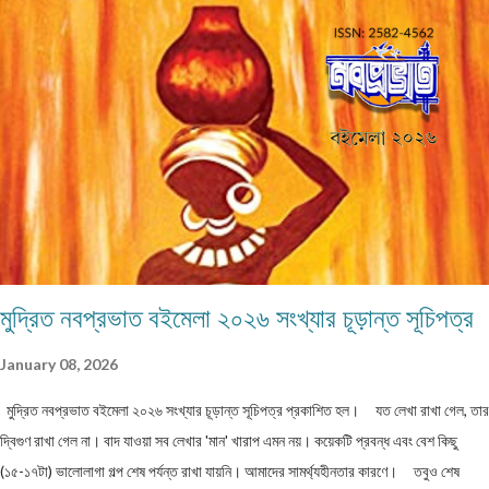
একজন ব্যক্তি একান্ত প্রয়োজন ছাড়া একাধিক মেল করবেন না। লেখা মেলবডিতে টাইপ বা পেস্ট করে
পাঠাবেন। word ফাইলে পাঠানো যেতে পারে। লেখার সঙ্গে দেবেন নিজের নাম, ঠিকানা এবং ফোন ও
whatsapp নম্বর। (ছবি দেওয়ার দরকার নেই।) ১) মেলের সাবজেক্ট লাইনে লিখবেন 'মুদ্রিত
নবপ্রভাত বইমেলা সংখ্যা ২০২৬-এর জন্য'। ২) বানানের দিকে বিশেষ নজর দেবেন। ৩) যতিচিহ্নের
আগে স্পেস না দিয়ে পরে দেবেন। ৪) বিশেষ কোন চিহ্ন (যেমন @ # ...
মুদ্রিত নবপ্রভাত বইমেলা ২০২৬ সংখ্যার চূড়ান্ত সূচিপত্র
January 08, 2026
মুদ্রিত নবপ্রভাত বইমেলা ২০২৬ সংখ্যার চূড়ান্ত সূচিপত্র প্রকাশিত হল। যত লেখা রাখা গেল, তার
দ্বিগুণ রাখা গেল না। বাদ যাওয়া সব লেখার 'মান' খারাপ এমন নয়। কয়েকটি প্রবন্ধ এবং বেশ কিছু
(১৫-১৭টা) ভালোলাগা গল্প শেষ পর্যন্ত রাখা যায়নি। আমাদের সামর্থ্যহীনতার কারণে। তবুও শেষ