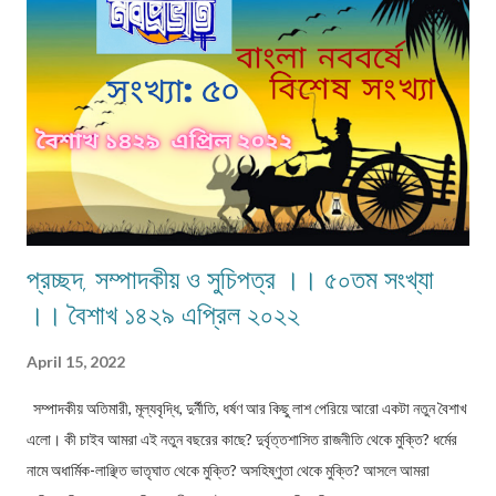
প্রচ্ছদ, সম্পাদকীয় ও সুচিপত্র ।। ৫০তম সংখ্যা
।। বৈশাখ ১৪২৯ এপ্রিল ২০২২
April 15, 2022
সম্পাদকীয় অতিমারী, মূল্যবৃদ্ধি, দুর্নীতি, ধর্ষণ আর কিছু লাশ পেরিয়ে আরো একটা নতুন বৈশাখ
এলো। কী চাইব আমরা এই নতুন বছরের কাছে? দুর্বৃত্তশাসিত রাজনীতি থেকে মুক্তি? ধর্মের
নামে অধার্মিক-লাঞ্ছিত ভাতৃঘাত থেকে মুক্তি? অসহিষ্ণুতা থেকে মুক্তি? আসলে আমরা