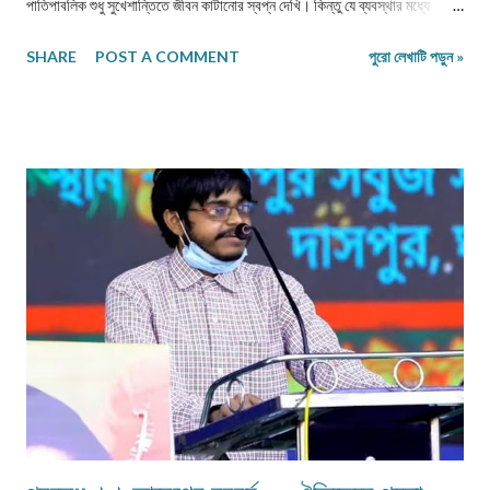
পাতিপাবলিক শুধু সুখেশান্তিতে জীবন কাটানোর স্বপ্ন দেখি। কিন্তু যে ব্যবস্থার মধ্যে
আমাদের বাস, সেই ব্যবস্তাটাই যদি দূষিত হয়ে ওঠে তাহলে নিরাপদ যাপন ব্যাহত হবে বৈকি!
SHARE
POST A COMMENT
পুরো লেখাটি পড়ুন »
তাই নতুন বছর বিশল্যকরণীর সন্ধান দিক -- এই আশায় সকলকে শ্রদ্ধা ও শুভেচ্ছা জানিয়ে
শেষ করছি। ~ নিরাশাহরণ নস্কর। সম্পাদক: নবপ্রভাত। পুনঃ -- এই সংখ্যায় শুধুমাত্র
নববর্ষ বিষয়ক লেখাগুলি রাখা হয়েছে। অন্য ভাবনার মনোনীত লেখাগুলি আগামী সংখ্যায়
প্রকাশিত হবে। সূচিপত্র প্রবন্ধ ।। আবেগের নববর্ষ -- ঐতিহ্যের পয়লা বৈশাখ ।। মৃণাল
কান্তি দেব স্মৃতিকথা ।। পয়লা বৈশাখ আর কালবৈশাখী ।। সোমা চক্রবর্তী মুক্তগদ্য ।।
"নব আনন্দে জাগো আজি…" ।। শ্রীজিৎ জানা নিবন্ধ ।। পয়লা বোশেখ ।। শিবপ্রসাদ
পুরকায়স্থ নিবন্ধ ।। নববর্ষের আবির্ভাব ।। রমলা মুখার্জী মুক্তগদ্য ।। নববর্ষের কুচুটে
ভাবনা ।। মুক্তিপ্রকাশ...