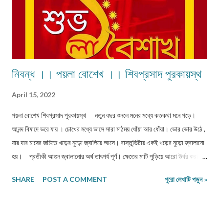
নিবন্ধ ।। পয়লা বোশেখ ।। শিবপ্রসাদ পুরকায়স্থ
April 15, 2022
পয়লা বোশেখ শিবপ্রসাদ পুরকায়স্থ নতুন বছর শুনলে মনের মধ্যে কতকথা মনে পড়ে।
আনন্দ বিষাদে ভরে যায় । চোখের মধ্যে ভাসে সারা মাঠময় ধোঁয়া আর ধোঁয়া। ভোর ভোর উঠে ,
যার যার চাষের জমিতে খড়ের নুড়ো জ্বালিয়ে আসে। বাস্তুভিটায় একই খড়ের নুড়ো জ্বালানো
হয়। প্রতীকী আগুন জ্বালানোর অর্থ তাৎপর্য পূর্ণ। ক্ষেতের মাটি পুড়িয়ে আরো উর্বর করা।
বাস্তুতে আগুন দিয়ে শুদ্ধিকরণ করা। যা কিছু অশুভ দূর করা। চলে আসছে। অতকিছু সবাই
SHARE
POST A COMMENT
পুরো লেখাটি পড়ুন »
না জানলেও বছরের প্রথম দিন গ্রামের সবাই জমিতে নুড়ো জ্বালাবেই । সেই গ্রামের মানুষটি
যদি সহরে গিয়ে বসবাস করে। সংস্কার ভোলেনা। একটুকরো কাগজ পুড়িয়ে সেই রীতি রক্ষা
করে। কাঁচা হলুদ বাড়িতে না থাকলে, সংগ্রহ করা । নীমের পাতা কাউকে দিয়ে পাড়িয়ে