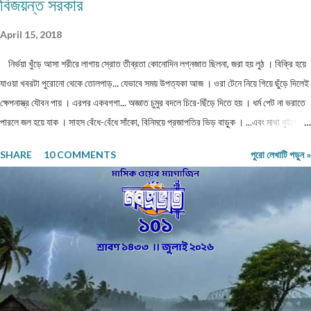
বিজয়ন্ত সরকার
April 15, 2018
নির্ভয়া খুঁড়ে আসা শরীরে লাগায় স্রোত তীব্রতা কোনোদিন লগ্নজাত ছিলনা, জরা হয় লুঠ । বিক্রি হয়ে
যাওয়া খবরটা পুরোনো থেকে তোলপাড়... যেভাবে সময় উপত্যকা আজ । ওরা টেনে নিয়ে গিয়ে ছুঁড়ে দিলেই
ক্ষেপনাস্ত্র যৌবন পায় । এরপর একবগগা... অজ্ঞাত চুমুর বদলে চিরে-ছিঁড়ে দিতে হয় । ধর্ম পেট না ভরাতে
পারলে জল হয়ে যাক । সাহস বেঁধে-বেঁধে সাঁকো, বিনিময়ে প্রজাপতির ভিড় বাড়ুক । ...এবং মাথা নুইয়ে
নেওয়াদের ইন্তেকাল । পাতায়-শাখায় দেখা মনোত্তমা ঝরা-ঘাম শিউলি... দিনশেষে পাতে রোদ সাজায়
SHARE
10 COMMENTS
পুরো লেখাটি পড়ুন »
রোধহীন । কাল্পনিক চরিত্ররা এখনও চোখে চোখ ঠুকেই বেঁচে থাকে স্বরচিত ।
........................ বিজয়ন্ত সরকার মিলন পাড়া, রায়গঞ্জ উত্তর দিনাজপুর