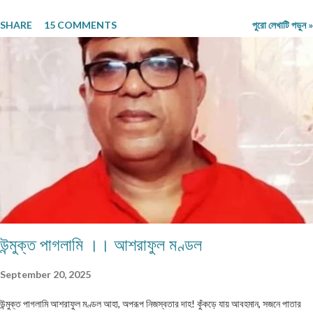
কমবেশি ৩০০/৩৫০শব্দে, গল্প/রম্যরচনা ৮০০-৯০০ শব্দে, প্রবন্ধ/নিবন্ধ ১৫০০-১৬০০ শব্দে। তবে এ
SHARE
15 COMMENTS
পুরো লেখাটি পড়ুন »
বাঁধন 'অবশ্যমান্য' নয়। সম্পূর্ণ অপ্রকাশিত লেখা পাঠাতে হবে। মনোনয়নের সুবিধার্থে একাধিক লেখা
পাঠানো ভালো। তবে একই মেলেই দেবেন। একজন ব্যক্তি একান্ত প্রয়োজন ছাড়া একাধিক মেল করবেন
না। লেখা মেলবডিতে টাইপ বা পেস্ট করে পাঠাবেন। word ফাইলে পাঠানো যেতে পারে। লেখার সঙ্গে
দেবেন নিজের নাম, ঠিকানা এবং ফোন ও whatsapp নম্বর। (ছবি দেওয়ার দরকার নেই।) ১) মেলের
সাবজেক্ট লাইনে লিখবেন 'মুদ্রিত নবপ্রভাত বইমেলা সংখ্যা ২০২৬-এর জন্য'। ২) বানানের দিকে বিশেষ
নজর দেবেন। ৩) য...
উন্মুক্ত পাগলামি ।। আশরাফুল মণ্ডল
September 20, 2025
উন্মুক্ত পাগলামি আশরাফুল মণ্ডল আহা, অপরূপ নিজস্বতার দাহ! কুঁকড়ে যায় আবহমান, সজনে পাতার