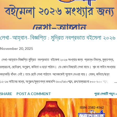
বিষয়...
লেখা-আহ্বান-বিজ্ঞপ্তি : মুদ্রিত নবপ্রভাত বইমেলা ২০২৬
November 20, 2025
লেখা-আহ্বান-বিজ্ঞপ্তি মুদ্রিত নবপ্রভাত বইমেলা ২০২৬ সংখ্যার জন্য প্রবন্ধ-নিবন্ধ, মুক্তগদ্য,
রম্যরচনা, ছোটগল্প, অণুগল্প, কবিতা ও ছড়া পাঠান। যে-কোন বিষয়েই লেখা যাবে। শব্দ বা লাইন সংখ্যার
কড়াকড়ি বাঁধন নেই। তবে ছোট লেখা পাঠালে অনেককেই সুযোগ দেওয়া যায়। যেমন, কবিতা/ছড়া
১২-১৬ লাইনের মধ্যে, অণুগল্প/মুক্তগদ্য কমবেশি ৩০০/৩৫০শব্দে, গল্প/রম্যরচনা ৮০০-৯০০ শব্দে,
প্রবন্ধ/নিবন্ধ ১৫০০-১৬০০ শব্দে হলে ভালো। তবে এ বাঁধন 'অবশ্যমান্য' নয়। সম্পূর্ণ অপ্রকাশিত
SHARE
POST A COMMENT
পুরো লেখাটি পড়ুন »
লেখা পাঠাতে হবে। মনোনয়নের সুবিধার্থে একাধিক লেখা পাঠানো ভালো। তবে একই মেলেই দেবেন।
একজন ব্যক্তি একান্ত প্রয়োজন ছাড়া একাধিক মেল করবেন না। লেখা মেলবডিতে টাইপ বা পেস্ট করে
পাঠাবেন। word ফাইলে পাঠানো যেতে পারে। লেখার সঙ্গে দেবেন নিজের নাম, ঠিকানা এবং ফোন ও