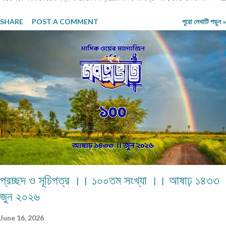
সিনিয়র ছোটদাদা বিজয়েরও নীলিমার মতো অবস্থা। তারও জীবনসঙ্গিনী জুটেনি। মোট সাতজন সদস্য নিয়ে
SHARE
POST A COMMENT
পুরো লেখাটি পড়ুন »
গঠিত সংসার নীলিমাদের পরিবার। মধ্যবিত্ত পরিবার —মধ্যবিত্ত পরিবার না বলে যদি নিম্নবিত্ত বলা
হয় তবুও কোনো অত্যুক্তি করা হয় না। বাবার প্রত্যেকদিনের আয়ের উপর ভিত্তি করেই চলে সংসার।
এই কঠোর এবং কঠিন পরিস্থিতিতেও নীলিমার মা শ্রীমতী মেনকা‚ সংসার সামলে তার ছেলেমেয়েদের
পড়াশুনার প্রতি যথেষ্ট তৎপর ও সহানুভূতিশীল। তাদের পড়াশুনায় কোনো খামতি রাখেননি। যথা সময়ে
তাদেরকে বিদ্যালয়ের মুখ দেখিয়েছে – টিউশনের বন্দোবস্ত করেছে। তাদের জীবন যাতে সুখকর হয় সেটাই
প্রতিদিন ভগবানের কাছে প্রার্থনা করেছে। পাঁচ-পাঁচটি ছেলেমেয়ের মধ্যে সবাইকে উচ্চশিক্ষিত করে তোলা
একপ...
প্রচ্ছদ ও সূচিপত্র ।। ১০০তম সংখ্যা ।। আষাঢ় ১৪৩৩
জুন ২০২৬
June 16, 2026