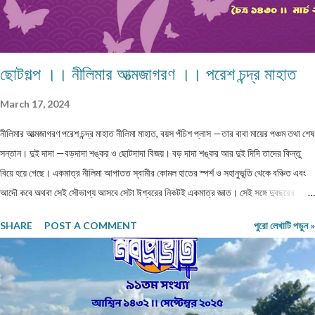
ছোটগল্প ।। নীলিমার আত্মজাগরণ ।। পরেশ চন্দ্র মাহাত
March 17, 2024
নীলিমার আত্মজাগরণ পরেশ চন্দ্র মাহাত নীলিমা মাহাত, বয়স পঁচিশ প্লাস —তার বাবা মায়ের পঞ্চম তথা শেষ
সন্তান। দুই দাদা —বড়দাদা শঙ্কর ও ছোটদাদা বিজয়। বড় দাদা শঙ্কর আর দুই দিদি তাদের কিন্তু
বিয়ে হয়ে গেছে। একমাত্র নীলিমা আপাতত স্বামীর কোমল হাতের স্পর্শ ও সহানুভূতি থেকে বঞ্চিত এবং
আদৌ কবে অথবা সেই সৌভাগ্য আসবে সেটা ঈশ্বরের নিকটই একমাত্র জ্ঞাত। সেই সঙ্গে দুবছরের
সিনিয়র ছোটদাদা বিজয়েরও নীলিমার মতো অবস্থা। তারও জীবনসঙ্গিনী জুটেনি। মোট সাতজন সদস্য নিয়ে
SHARE
POST A COMMENT
পুরো লেখাটি পড়ুন »
গঠিত সংসার নীলিমাদের পরিবার। মধ্যবিত্ত পরিবার —মধ্যবিত্ত পরিবার না বলে যদি নিম্নবিত্ত বলা
হয় তবুও কোনো অত্যুক্তি করা হয় না। বাবার প্রত্যেকদিনের আয়ের উপর ভিত্তি করেই চলে সংসার।
এই কঠোর এবং কঠিন পরিস্থিতিতেও নীলিমার মা শ্রীমতী মেনকা‚ সংসার সামলে তার ছেলেমেয়েদের
পড়াশুনার প্রতি যথেষ্ট তৎপর ও সহানুভূতিশীল। তাদের পড়াশুনায় কোনো খামতি রাখেননি। যথা সময়ে
তাদেরকে বিদ্যালয়ের মুখ দেখিয়েছে – টিউশনের বন্দোবস্ত করেছে। তাদের জীবন যাতে সুখকর হয় সেটাই