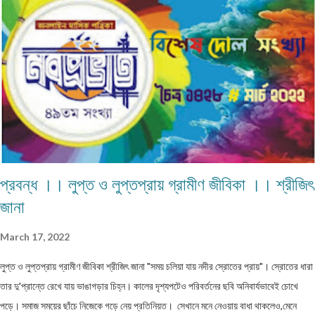
প্রবন্ধ ।। লুপ্ত ও লুপ্তপ্রায় গ্রামীণ জীবিকা ।। শ্রীজিৎ
জানা
March 17, 2022
লুপ্ত ও লুপ্তপ্রায় গ্রামীণ জীবিকা শ্রীজিৎ জানা "সময় চলিয়া যায় নদীর স্রোতের প্রায়"। স্রোতের ধারা
তার দু'প্রান্তে রেখে যায় ভাঙাগড়ার চিহ্ন। কালের দৃশ্যপটেও পরিবর্তনের ছবি অনিবার্যভাবেই চোখে
পড়ে। সমাজ সময়ের ছাঁচে নিজেকে গড়ে নেয় প্রতিনিয়ত। সেখানে মনে নেওয়ায় বাধা থাকলেও,মেনে