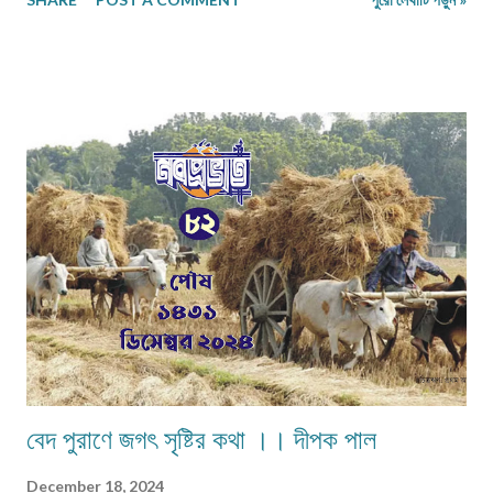
সর্বজনবিদিত নয়। কৃষ্ণ পুত্র প্রদ্যুম্ন ও সম্বর অসুরের পত্নী মায়াবতী। পূর্বজন্মে এরা ছিলেন
কামদেব ও তার পত্নী রতি। দুজনেরই কিছু মনে ছিল না। পূর্ব নির্ধারিত হিসাবে কৃষ্ণ ও
রুক্মিণীর পুত্র প্রদ্যুম্ন সম্বর অসুরের বংশ ধ্বংস করবে বলে দেবতারা ঘোষণা করেছিলেন।
অসুর সম্বর সেটি জানতেন। তাই প্রদ্যুম্ন জন্মের পর অসুর সম্বর তাকে অপহরণ করে একটি
সমুদ্রে ফেলে দেন। শিশু প্রদ্যুম্নকে একটি রুইমাছ ভক্ষণ করে। সেই মাছটি জালে ধরা পড়ে
এবং খাবার জন্য সেই অসুরের বাড়িতেই আনা হয়। মাছটি কাটতে গিয়ে সম্বরের পত্নী
মায়াবতী মাছের পেটের ভিতরে একটি পুত্র শিশুকে দেখতে পান। তার কোনো সন্তান ছিল ...
বেদ পুরাণে জগৎ সৃষ্টির কথা ।। দীপক পাল
December 18, 2024