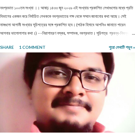
নবপ্রভাত ১০০তম সংখ্যা ।। আষাঢ় ১৪৩৩ জুন ২০২৬ এই সংখ্যায় প্রকাশিত লেখাগুলোর মধ্যে প্রতি
বিভাগের একজন করে নির্বাচিত লেখককে নবপ্রভাতের পক্ষ থেকে সম্মান জানানোর কথা আছে। সেই
নামগুলো আগামী সংখ্যার সূচিপত্রের সঙ্গে প্রকাশিত হবে। (পাঠক হিসাবে আপনিও জানাতে পারেন
আপনার ভালোলাগার কথা।) ---নিরাশাহরণ নস্কর, সম্পাদক, নবপ্রভাত। সূচিপত্র প্রবন্ধ-নিবন্ধ-
ফিচার প্রবন্ধ ।। ভয় ।। শ্রীশুভ্র প্রবন্ধ ।। প্রবীণ জনগণ ।। শ্যামল হুদাতী একাকীত্বের ছাদ
SHARE
1 COMMENT
পুরো লেখাটি পড়ুন »
থেকে পতন : অনিক দত্ত ও মানুষের নিঃশ... প্রবন্ধ ।। ধাঙড় ।। মোঃ চাঁন মিয়া ফকির প্রবন্ধ ।।
অন্ধকারের উৎস হতে উৎসারিত আলো ।। কুহেলী... প্রবন্ধ ।। নারীর সম্মান ও অধিকার — অলীক
কল্পনা, না... আন্তর্জাতিক খ্যাতি সম্পন্ন ভাষা বিজ্ঞানী অধ্যাপক প... প্রবন্ধ ।। কবি কৃষ্ণচন্দ্র মজুমদার
।। সুমন বিপ্লব ফিচার ।। চা দিবস ।। অশোক বন্দ্যোপাধ্যায় ফিচার ।। বর্তমান প্রেক্ষাপটে
আন্তর্জাতিক জীববৈচিত্... রম্যনাটিকা ।। পাত্র দেখা ।। সুশীল বন্দ্যোপাধ্যায় ভ্রমণকাহিনি
মাজান্দারান: কাস্পিয়ান সাগরের তীর... ঝরণার গান শুনতে ।। ...