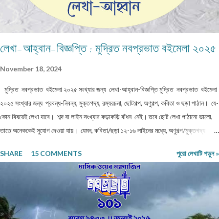
লেখা-আহ্বান-বিজ্ঞপ্তি : মুদ্রিত নবপ্রভাত বইমেলা ২০২৫
November 18, 2024
মুদ্রিত নবপ্রভাত বইমেলা ২০২৫ সংখ্যার জন্য লেখা-আহ্বান-বিজ্ঞপ্তি মুদ্রিত নবপ্রভাত বইমেলা
২০২৫ সংখ্যার জন্য প্রবন্ধ-নিবন্ধ, মুক্তগদ্য, রম্যরচনা, ছোটগল্প, অণুগল্প, কবিতা ও ছড়া পাঠান। যে-
কোন বিষয়েই লেখা যাবে। শব্দ বা লাইন সংখ্যার কড়াকড়ি বাঁধন নেই। তবে ছোট লেখা পাঠানো ভালো,
তাতে অনেককেই সুযোগ দেওয়া যায়। যেমন, কবিতা/ছড়া ১২-১৬ লাইনের মধ্যে, অণুগল্প/মুক্তগদ্য
কমবেশি ৩০০/৩৫০শব্দে, গল্প/রম্যরচনা ৮০০-৯০০ শব্দে, প্রবন্ধ/নিবন্ধ ১৫০০-১৬০০ শব্দে। তবে এ
SHARE
15 COMMENTS
পুরো লেখাটি পড়ুন »
বাঁধন 'অবশ্যমান্য' নয়। সম্পূর্ণ অপ্রকাশিত লেখা পাঠাতে হবে। মনোনয়নের সুবিধার্থে একাধিক লেখা
পাঠানো ভালো। তবে একই মেলেই দেবেন। একজন ব্যক্তি একান্ত প্রয়োজন ছাড়া একাধিক মেল করবেন
না। লেখা মেলবডিতে টাইপ বা পেস্ট করে পাঠাবেন। word ফাইলে পাঠানো যেতে পারে। লেখার সঙ্গে
দেবেন নিজের নাম, ঠিকানা এবং ফোন ও whatsapp নম্বর। (ছবি দেওয়ার দরকার নেই।) ১) মেলের
সাবজেক্ট লাইনে লিখবেন 'মুদ্রিত নবপ্রভাত বইমেলা সংখ্যা ২০২৬-এর জন্য'। ২) বানানের দিকে বিশেষ