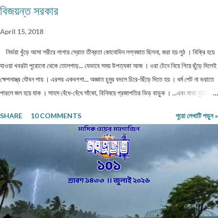
বিজয়ন্ত সরকার
April 15, 2018
নির্ভয়া খুঁড়ে আসা শরীরে লাগায় স্রোত তীব্রতা কোনোদিন লগ্নজাত ছিলনা, জরা হয় লুঠ । বিক্রি হয়ে
যাওয়া খবরটা পুরোনো থেকে তোলপাড়... যেভাবে সময় উপত্যকা আজ । ওরা টেনে নিয়ে গিয়ে ছুঁড়ে দিলেই
ক্ষেপনাস্ত্র যৌবন পায় । এরপর একবগগা... অজ্ঞাত চুমুর বদলে চিরে-ছিঁড়ে দিতে হয় । ধর্ম পেট না ভরাতে
পারলে জল হয়ে যাক । সাহস বেঁধে-বেঁধে সাঁকো, বিনিময়ে প্রজাপতির ভিড় বাড়ুক । ...এবং মাথা নুইয়ে
নেওয়াদের ইন্তেকাল । পাতায়-শাখায় দেখা মনোত্তমা ঝরা-ঘাম শিউলি... দিনশেষে পাতে রোদ সাজায়
SHARE
10 COMMENTS
পুরো লেখাটি পড়ুন »
রোধহীন । কাল্পনিক চরিত্ররা এখনও চোখে চোখ ঠুকেই বেঁচে থাকে স্বরচিত ।
........................ বিজয়ন্ত সরকার মিলন পাড়া, রায়গঞ্জ উত্তর দিনাজপুর