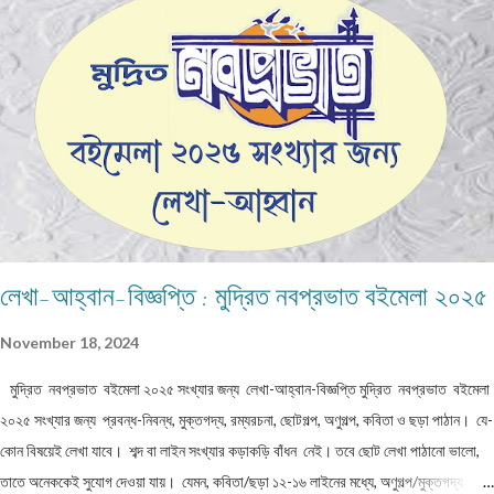
বিশ্বাস হতো না । আবার খেলায় ফিরে যেতাম, খেলতাম । কিন্তু ও বসে বসে , ওপারের গাছ পালা , বাড়ি
ঘর দেখতো । কাছে গেলে বলতো , ওই যে সবুজ ,কচি কলাপাতা রঙের দালান বাড়ি, ওটাই আমাদের বাড়ি !
এই ভাবে মাস ছয়, বছর গড়াতে লাগলো । মনে প্রশ্ন জাগতে লাগলো, এ টা কি মন গড়া , বা বানিয়ে
বানিয়ে বলছে? সত্যি প্রকাশ হোল এক দিন । সে বাড়িতে কিছু ...
লেখা-আহ্বান-বিজ্ঞপ্তি : মুদ্রিত নবপ্রভাত বইমেলা ২০২৫
November 18, 2024
মুদ্রিত নবপ্রভাত বইমেলা ২০২৫ সংখ্যার জন্য লেখা-আহ্বান-বিজ্ঞপ্তি মুদ্রিত নবপ্রভাত বইমেলা
২০২৫ সংখ্যার জন্য প্রবন্ধ-নিবন্ধ, মুক্তগদ্য, রম্যরচনা, ছোটগল্প, অণুগল্প, কবিতা ও ছড়া পাঠান। যে-
কোন বিষয়েই লেখা যাবে। শব্দ বা লাইন সংখ্যার কড়াকড়ি বাঁধন নেই। তবে ছোট লেখা পাঠানো ভালো,
তাতে অনেককেই সুযোগ দেওয়া যায়। যেমন, কবিতা/ছড়া ১২-১৬ লাইনের মধ্যে, অণুগল্প/মুক্তগদ্য