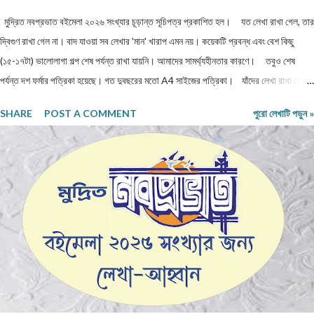
মুদ্রিত নবপ্রভাত বইমেলা ২০২৬ সংখ্যার চূড়ান্ত সূচিপত্র প্রকাশিত হল। যত লেখা রাখা গেল, তার
দ্বিগুণ রাখা গেল না। বাদ যাওয়া সব লেখার 'মান' খারাপ এমন নয়। কয়েকটি প্রবন্ধ এবং বেশ কিছু
(১৫-১৭টা) ভালোলাগা গল্প শেষ পর্যন্ত রাখা যায়নি। আমাদের সামর্থ্যহীনতার কারণে। তবুও শেষ
পর্যন্ত দশ ফর্মার পত্রিকা হয়েছে। গত দুবছরের মতো A4 সাইজের পত্রিকা। যাঁদের লেখা রাখা গেল
না, তাঁরা লেখাগুলি অন্য জায়গায় পাঠাতে পারেন। অথবা, সম্মতি দিলে আমরা লেখাগুলি আমাদের অনলাইন
SHARE
POST A COMMENT
পুরো লেখাটি পড়ুন »
নবপ্রভাতের জানুয়ারি ২০২৬ সংখ্যায় প্রকাশ করতে পারি। পত্রিকাটি আগামী ৯-১৩ জানুয়ারি ২০২৬
পশ্চিমবঙ্গ বাংলা আকাদেমি আয়োজিত কলকাতা লিটল ম্যাগাজিন মেলায় (রবীন্দ্র সদন - নন্দন চত্বরে) পাওয়া
যাবে। সকলকে ধন্যবাদ। শুভেচ্ছা।