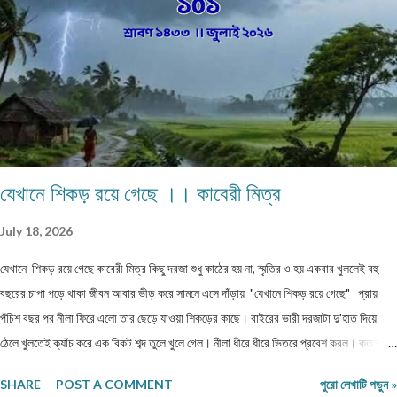
“বাংলাবিদ” আমার, কি এক আশ্চর্য সমর্পণ তন্ময়তা, মোহময় আকর্ষণ, বকুলের বিহ্বল ঘ্রাণ তোমার সত্তায়!
তোমার বিস্তীর্ণ গালিচা থেকে বিদীর্ণ হয়ে আজ আমি বিচ্ছেদের নিঃ...
যেখানে শিকড় রয়ে গেছে ।। কাবেরী মিত্র
July 18, 2026
যেখানে শিকড় রয়ে গেছে কাবেরী মিত্র কিছু দরজা শুধু কাঠের হয় না, স্মৃতির ও হয় একবার খুললেই বহু
বছরের চাপা পড়ে থাকা জীবন আবার ভীড় করে সামনে এসে দাঁড়ায় "যেখানে শিকড় রয়ে গেছে" প্রায়
পঁচিশ বছর পর নীলা ফিরে এলো তার ছেড়ে যাওয়া শিকড়ের কাছে। বাইরের ভারী দরজাটা দু'হাত দিয়ে
ঠেলে খুলতেই ক্যাঁচ করে এক বিকট শব্দ তুলে খুলে গেল। নীলা ধীরে ধীরে ভিতরে প্রবেশ করল। কত বছর
পর! অথচ মনে হলো, সময় যেন এই বাড়ির উঠোনে এসে থমকে দাঁড়িয়ে আছে। আজও একইভাবে দাঁড়িয়ে
SHARE
POST A COMMENT
পুরো লেখাটি পড়ুন »
আছে উঠোনের একধারে নিজে থেকে বেড়ে ওঠা সেই শিউলি গাছটা। শরৎ এলেই যার ফুলের গন্ধে চারদিক