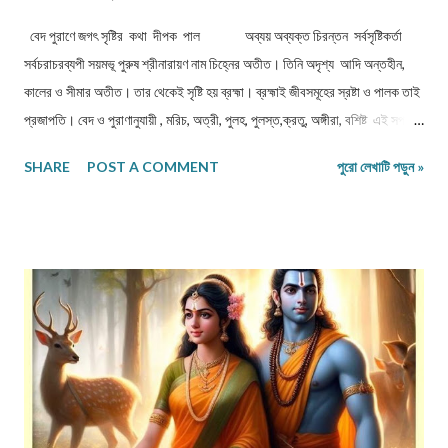
বেদ পুরাণে জগৎ সৃষ্টির কথা দীপক পাল অব্যয় অব্যক্ত চিরন্তন সর্বসৃষ্টিকর্তা
সর্বচরাচরব্যপী সয়মভূ পুরুষ শ্রীনারায়ণ নাম চিহ্নের অতীত। তিনি অদৃশ্য আদি অন্তহীন,
কালের ও সীমার অতীত। তার থেকেই সৃষ্টি হয় ব্রহ্মা। ব্রহ্মাই জীবসমূহের স্রষ্টা ও পালক তাই
প্রজাপতি। বেদ ও পুরাণানুযায়ী , মরিচ, অত্রী, পুলহ, পুলস্ত,ক্রতু, অঙ্গীরা, বশিষ্ট এই সপ্ত
ঋষি এবং দক্ষ, ভৃগু ও নারদ এই দশজন ব্রহ্মার মানসপুত্র এবং প্রজাপতি বলে। শ্রীমতভগবত
SHARE
POST A COMMENT
পুরো লেখাটি পড়ুন »
অনুযায়ী মানসপুত্র পমরিচ মহরষি কর্মের কন্যা কলাকে বিবাহ করেন। তার গর্ভে মহরষী
কশ্যপের জন্ম হয়। মৎস্য পুরাণানুযায়ী ব্রহ্মা নয়টি মানসপুত্র সৃষ্টি করার পর শতরূপা
নামে এক কন্যা সৃষ্টি করেন। পরে তিনি তাকেই বিয়ে করেন। শতরূপার গর্ভে সয়মভূ মনুর জন্ম
হয়। কালে শতরূপার গর্ভে মনুর প্রিয়ব্রত ও উত্তানপদ নামে দুটি পুত্র এবং আকুতি, দেবাহুতি
ও প্রসূতি নামে তিন কন্যার জন্ম হয়। মনুদের পুত্র কন্যা...