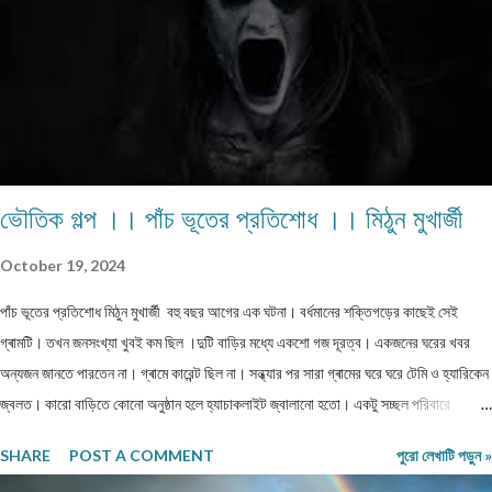
ভৌতিক গল্প ।। পাঁচ ভূতের প্রতিশোধ ।। মিঠুন মুখার্জী
October 19, 2024
পাঁচ ভূতের প্রতিশোধ মিঠুন মুখার্জী বহু বছর আগের এক ঘটনা। বর্ধমানের শক্তিগড়ের কাছেই সেই
গ্ৰামটি। তখন জনসংখ্যা খুবই কম ছিল ।দুটি বাড়ির মধ্যে একশো গজ দূরত্ব। একজনের ঘরের খবর
অন্যজন জানতে পারতেন না। গ্ৰামে কারেন্ট ছিল না। সন্ধ্যার পর সারা গ্ৰামের ঘরে ঘরে টেমি ও হ্যারিকেন
জ্বলত। কারো বাড়িতে কোনো অনুষ্ঠান হলে হ্যাচাকলাইট জ্বালানো হতো। একটু সচ্ছল পরিবারে
জেনারেটর ভাড়া নিতেন। কেউ মরে গেলে নদীর পাড়ে পুড়াতে যেত। সঙ্গে যাওয়ার জন্য খুব বেশি লোক
SHARE
POST A COMMENT
পুরো লেখাটি পড়ুন »
পাওয়া যেত না। ঐ গ্ৰাম থেকে বাজারের দূরত্ব তিন কিলোমিটার হবে। বাজারে সন্ধ্যার পর জেনারেটরের