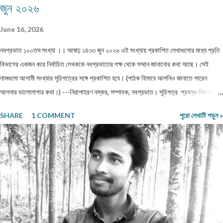
জুন ২০২৬
June 16, 2026
নবপ্রভাত ১০০তম সংখ্যা ।। আষাঢ় ১৪৩৩ জুন ২০২৬ এই সংখ্যায় প্রকাশিত লেখাগুলোর মধ্যে প্রতি
বিভাগের একজন করে নির্বাচিত লেখককে নবপ্রভাতের পক্ষ থেকে সম্মান জানানোর কথা আছে। সেই
নামগুলো আগামী সংখ্যার সূচিপত্রের সঙ্গে প্রকাশিত হবে। (পাঠক হিসাবে আপনিও জানাতে পারেন
আপনার ভালোলাগার কথা।) ---নিরাশাহরণ নস্কর, সম্পাদক, নবপ্রভাত। সূচিপত্র প্রবন্ধ-নিবন্ধ-
ফিচার প্রবন্ধ ।। ভয় ।। শ্রীশুভ্র প্রবন্ধ ।। প্রবীণ জনগণ ।। শ্যামল হুদাতী একাকীত্বের ছাদ
SHARE
1 COMMENT
পুরো লেখাটি পড়ুন »
থেকে পতন : অনিক দত্ত ও মানুষের নিঃশ... প্রবন্ধ ।। ধাঙড় ।। মোঃ চাঁন মিয়া ফকির প্রবন্ধ ।।
অন্ধকারের উৎস হতে উৎসারিত আলো ।। কুহেলী... প্রবন্ধ ।। নারীর সম্মান ও অধিকার — অলীক
কল্পনা, না... আন্তর্জাতিক খ্যাতি সম্পন্ন ভাষা বিজ্ঞানী অধ্যাপক প... প্রবন্ধ ।। কবি কৃষ্ণচন্দ্র মজুমদার
।। সুমন বিপ্লব ফিচার ।। চা দিবস ।। অশোক বন্দ্যোপাধ্যায় ফিচার ।। বর্তমান প্রেক্ষাপটে
আন্তর্জাতিক জীববৈচিত্... রম্যনাটিকা ।। পাত্র দেখা ।। সুশীল বন্দ্যোপাধ্যায় ভ্রমণকাহিনি
মাজান্দারান: কাস্পিয়ান সাগরের তীর... ঝরণার গান শুনতে ।। ...