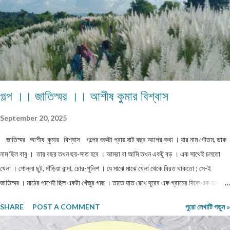
প্রতিদিন ভগবানের কাছে প্রার্থনা করেছে। পাঁচ-পাঁচটি ছেলেমেয়ের মধ্যে সবাইকে উচ্চশিক্ষিত করে তোলা
একপ...
গল্প ।। জাতিস্মর ।। আশীষ কুমার বিশ্বাস
September 20, 2025
জাতিস্মর আশীষ কুমার বিশ্বাস গল্পের শুরুটা প্রায় ষাট বছর আগের কথা । যার নাম গৌতম, ডাক
নাম ছিল বাবু । তার বছর তখন ছয়-সাত হবে । আমরা বা আমি তখন একটু বড় । এক সাথেই চলতো
খেলা । গোল্লা ছুট, দাঁড়িয়া বান্দা, চোর-পুলিশ । যে মাঝে মাঝে খেলা থেকে বিরত থাকতো ; সে-ই
জাতিস্মর । মাঠের পাশেই ছিল একটা খেঁজুর গাছ । তাতে হাত রেখে দূরের এক গ্রামের দিকে এক মনে
তাঁকিয়ে থাকতো "বাবু" । গ্রামটির নাম "বিনয় পল্লী " । মাঝে বড়ো মাঠ । হাঁটা শুরু করলে তিরিশ -
SHARE
POST A COMMENT
পুরো লেখাটি পড়ুন »
চল্লিশ মিনিট লাগবে । মাঝে জলে ভরপুর দেখে কখনো যাওয়া হয়নি । বাবু কে যখন বলতাম, ওপারে কি
দেখছিস? ও বলতো, ওখানে আমার ছোট মা থাকে, দিদি থাকে, আমার ভুলু কুকুর থাকে । এ কথা আমাদের