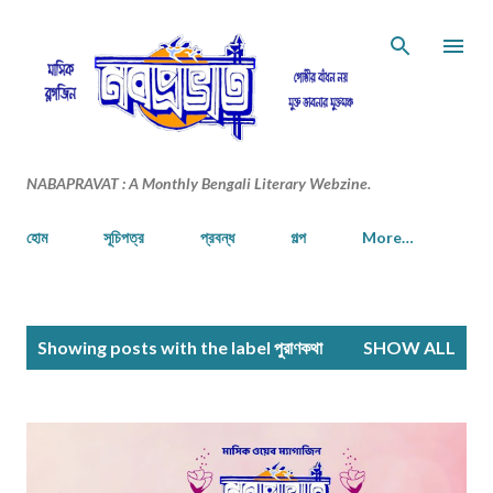
Skip to main content
NABAPRAVAT : A Monthly Bengali Literary Webzine.
হোম
সূচিপত্র
প্রবন্ধ
গল্প
More…
P
Showing posts with the label
পুরাণকথা
SHOW ALL
o
s
t
s