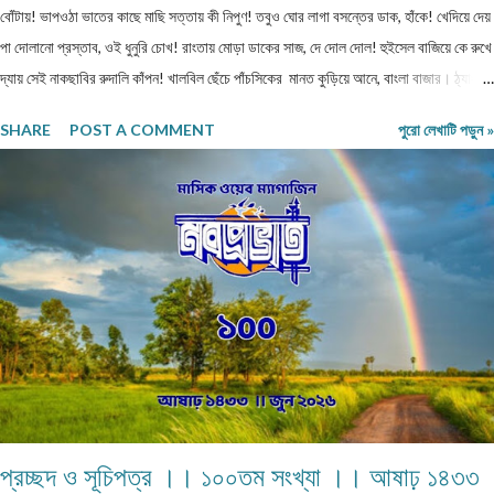
বোঁটায়! ভাপওঠা ভাতের কাছে মাছি সত্তায় কী নিপুণ! তবুও ঘোর লাগা বসন্তের ডাক, হাঁকে! খেদিয়ে দেয়
পা দোলানো প্রস্তাব, ওই ধুনুরি চোখ! রাংতায় মোড়া ডাকের সাজ, দে দোল দোল! হুইসেল বাজিয়ে কে রুখে
দ্যায় সেই নাকছাবির রুদালি কাঁপন! খালবিল ছেঁচে পাঁচসিকের মানত কুড়িয়ে আনে, বাংলা বাজার। ঠ্যাং
নাচানো সুরে চোখ মারছে, দ্যাখো ভ্যানতারা! মুখ খোলা মানেই পাঁজরের স্রোত ভাবা যেন উগরানো
SHARE
POST A COMMENT
পুরো লেখাটি পড়ুন »
টালমাটাল! ঢিল মারা প্রশ্নের রোয়াকে বক্রচোখে যেন মেধাবী কবিতা! মুছে দিও তবে লাজুক গুপ্ত রোগ,
দিনরাত্রি! ভালো থেকো তোমরা বাছাধন, রং মাস সে আর কতদিন... ================
ASRAFUL MANDAL Chandidas Avenue, B-zone, Durgapur, Paschim
Bardhaman, Pin - 713205,
প্রচ্ছদ ও সূচিপত্র ।। ১০০তম সংখ্যা ।। আষাঢ় ১৪৩৩