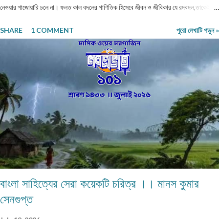
নেওয়ার গাজোয়ারি চলে না। ফলত কাল বদলের গাণিতিক হিসেবে জীবন ও জীবিকার যে রদবদল,তাকেই
বোধকরি সংগ্রাম বলা যায়। জীবন সংগ্রাম অথবা টিকে থাকার সংগ্রাম। মানুষের জীবনযাপনের ক্ষেত্রে
SHARE
1 COMMENT
পুরো লেখাটি পড়ুন »
আজকে যা অত্যাবশ্যকীয় কাল তার বিকল্প রূপ পেতে পারে অথবা তা অনাবশ্যক হওয়াও স্বাভাবিক।
সেক্ষেত্রে উক্ত বিষয়টির পরিষেবা দানকারী মানুষদের প্রতিবন্ধকতার সম্মুখীন হওয়া অস্বাভাবিক নয়।
এক কালে গাঁয়ে কত ধরনের পেশার মানুষদের চোখে পোড়তো। কোন পেশা ছিল সম্বৎসরের,আবার কোন
পেশা এককালীন। সব পেশার লোকেরাই কত নিষ্ঠা ভরে গাঁয়ে তাদের পরিষেবা দিত। বিনিময়ে সামান্য আয়
হত তাদের। আর সেই আয়টুকুই ছিল তাদের সংসার নির্বাহের একমাত্র উপায়। কালে কালান্তরে সেই সব
পেশা,সেই সব সমাজবন্ধুরা হারিয়ে গ্যাছে। শুধুমাত্র তারা বেঁচে আছে অগ্রজের গল্পকথায়,আর বিভিন...
বাংলা সাহিত্যের সেরা কয়েকটি চরিত্র ।। মানস কুমার
সেনগুপ্ত