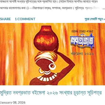
নামগুলো আগামী সংখ্যার সূচিপত্রের সঙ্গে প্রকাশিত হবে। (পাঠক হিসাবে আপনিও জানাতে পারেন
আপনার ভালোলাগার কথা।) ---নিরাশাহরণ নস্কর, সম্পাদক, নবপ্রভাত। সূচিপত্র প্রবন্ধ-নিবন্ধ-
ফিচার প্রবন্ধ ।। ভয় ।। শ্রীশুভ্র প্রবন্ধ ।। প্রবীণ জনগণ ।। শ্যামল হুদাতী একাকীত্বের ছাদ
SHARE
1 COMMENT
পুরো লেখাটি পড়ুন »
থেকে পতন : অনিক দত্ত ও মানুষের নিঃশ... প্রবন্ধ ।। ধাঙড় ।। মোঃ চাঁন মিয়া ফকির প্রবন্ধ ।।
অন্ধকারের উৎস হতে উৎসারিত আলো ।। কুহেলী... প্রবন্ধ ।। নারীর সম্মান ও অধিকার — অলীক
কল্পনা, না... আন্তর্জাতিক খ্যাতি সম্পন্ন ভাষা বিজ্ঞানী অধ্যাপক প... প্রবন্ধ ।। কবি কৃষ্ণচন্দ্র মজুমদার
।। সুমন বিপ্লব ফিচার ।। চা দিবস ।। অশোক বন্দ্যোপাধ্যায় ফিচার ।। বর্তমান প্রেক্ষাপটে
আন্তর্জাতিক জীববৈচিত্... রম্যনাটিকা ।। পাত্র দেখা ।। সুশীল বন্দ্যোপাধ্যায় ভ্রমণকাহিনি
মাজান্দারান: কাস্পিয়ান সাগরের তীর... ঝরণার গান শুনতে ।। ...
মুদ্রিত নবপ্রভাত বইমেলা ২০২৬ সংখ্যার চূড়ান্ত সূচিপত্র
January 08, 2026