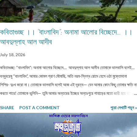
কবিতাগুচ্ছ ।। “বাংলাবিদ”: অনামা আলোর বিচ্ছেদে… ।।
আবদুল্লাহ আল আদীব
July 18, 2026
কবিতাগুচ্ছ: “বাংলাবিদ”: অনামা আলোর বিচ্ছেদে… আবদুল্লাহ আল আদীব তোমাকে ভালবাসি বলেই…
বন্ধুবরেষু “বাংলাবিদ”, আমার কোমল প্রাণ মৌমাছি, অতি নরম-স্নিগ্ধ রোদে হেসে ওঠা মুক্তোদানা
শিশির- দুঃখ করো না। তোমাকে ভালবাসি বলেই আজ এই দূরত্ব— যেন আমার কোন কিছু তোমার ক্ষতি না
করতে পারে! তোমাকে ভুলিনি— তুমি আমার অন্তরের ইচ্ছের অন্তঃপুরে পাহাড়ের মতো ভারী হয়ে বসে
আছো, এ যেন সভ্যতার এক ধ্বংসাবশেষ। প্রতিটি নিঃশ্বাসে তোমার নাম প্রকম্পিত হয়, যেন ধারালো ছুরি
SHARE
POST A COMMENT
পুরো লেখাটি পড়ুন »
বুক চিরে রক্ত ঝরায়। ভুলতে চেয়েছি— কিন্তু স্মৃতিগুলো আমার রক্তে জমাট বেঁধে আছে, যেন
পাথরখচিত প্রাচীন লিপি। তুমি হয়ে গেছো আমার নীরব কান্না, প্রতিটি লিখতে না পারা কবিতা আমার
ভাঙা আত্মার লুকানো আর্তনাদ। তোমার স্পর্শ নেই, নেই আমাদের সম্পর্কের কোন নাম— তবু তুমি আছো
অদৃশ্য, অমোঘ, যেন প্রতিটি ক্ষতচিহ্নে চিরন্তন বসবাস করা এক নিঃশব্দ মৃত্যু। ক্ষত-নিবদ্ধ বাঁশি… প্রিয়