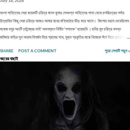
July 18, 2026
বাংলা সাহিত্যের সেরা কয়েকটি চরিত্র মানস কুমার সেনগুপ্ত সাহিত্যের পাতা থেকে চলচ্চিত্রের পর্দায়
চিত্রায়িত কিছু সেরা চরিত্র আজও আমার মনের মণিকোঠায় ভীড় করে আসে। কিশোর বয়সে দেখেছিলাম
মনোজ বসুর আংটি চাটুজ্যের ভাই' অবলম্বনে নির্মিত 'পলাতক ' ছায়াছবি ‌। ছবির মূল চরিত্র বসন্ত
জমিদার বাড়ির সুখ আরাম বিসর্জন দিয়ে গ্রামের পথে, মুক্ত প্রকৃতির মাঝে নিজেকে সঁপে দিতে চেয়েছে।
গানপাগল বসন্ত চরিত্রের সঙ্গে নিজেকে একাত্ম করে নিয়ে ভেবেছি, এমনটা যদি আমি পারতাম। ছবিতে
SHARE
POST A COMMENT
পুরো লেখাটি পড়ুন »
বসন্ত জীবন পথের পথিক হয়ে সংসার ছেড়ে, ঠিকানাবিহীন হয়ে বেরিয়ে পড়েছিল মনের খবর খুঁজতে।
বছরের বাছাই
রবীন্দ্রনাথের 'অতিথি ' গল্প নিয়ে নির্মিত ছায়াছবির মূল চরিত্র তারাপদও কৈশোরকালেই বেড়িয়ে পড়েছিল
ঘরের বাঁধন ছেড়ে। মুক্ত প্রকৃতির কোলে তারাপদর সঙ্গে গেয়ে উঠেছি-' 'এই আকাশে আমার মুক্তি
আলোয় আলোয়, আমার মুক্তি ধূলায় ধূলায় ঘাসে ঘাসে। যৌবনকালে দেখা রমাপদ চৌধুরীর উপন্যাস
'বনপলাশীর পদাবলী অবলম্বনে নির্মিত ছায়াছবির মূল চরিত্র উদাস গেয়ে উঠেছে -' মনের কথা কারে বলি
আর,...