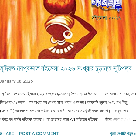
whatsapp নম্বর। (ছবি দেওয়ার দরকার নেই।) ১) মেলের সাবজেক্ট লাইনে লিখবেন 'মুদ্রিত
নবপ্রভাত বইমেলা সংখ্যা ২০২৬-এর জন্য'। ২) বানানের দিকে বিশেষ নজর দেবেন। ৩) যতিচিহ্নের
আগে স্পেস না দিয়ে পরে দেবেন। ৪) বিশেষ কোন চিহ্ন (যেমন @ # ...
মুদ্রিত নবপ্রভাত বইমেলা ২০২৬ সংখ্যার চূড়ান্ত সূচিপত্র
January 08, 2026
মুদ্রিত নবপ্রভাত বইমেলা ২০২৬ সংখ্যার চূড়ান্ত সূচিপত্র প্রকাশিত হল। যত লেখা রাখা গেল, তার
দ্বিগুণ রাখা গেল না। বাদ যাওয়া সব লেখার 'মান' খারাপ এমন নয়। কয়েকটি প্রবন্ধ এবং বেশ কিছু
(১৫-১৭টা) ভালোলাগা গল্প শেষ পর্যন্ত রাখা যায়নি। আমাদের সামর্থ্যহীনতার কারণে। তবুও শেষ
পর্যন্ত দশ ফর্মার পত্রিকা হয়েছে। গত দুবছরের মতো A4 সাইজের পত্রিকা। যাঁদের লেখা রাখা গেল
না, তাঁরা লেখাগুলি অন্য জায়গায় পাঠাতে পারেন। অথবা, সম্মতি দিলে আমরা লেখাগুলি আমাদের অনলাইন
SHARE
POST A COMMENT
পুরো লেখাটি পড়ুন »