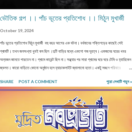
ভৌতিক গল্প ।। পাঁচ ভূতের প্রতিশোধ ।। মিঠুন মুখার্জী
October 19, 2024
পাঁচ ভূতের প্রতিশোধ মিঠুন মুখার্জী বহু বছর আগের এক ঘটনা। বর্ধমানের শক্তিগড়ের কাছেই সেই
গ্ৰামটি। তখন জনসংখ্যা খুবই কম ছিল ।দুটি বাড়ির মধ্যে একশো গজ দূরত্ব। একজনের ঘরের খবর
অন্যজন জানতে পারতেন না। গ্ৰামে কারেন্ট ছিল না। সন্ধ্যার পর সারা গ্ৰামের ঘরে ঘরে টেমি ও হ্যারিকেন
জ্বলত। কারো বাড়িতে কোনো অনুষ্ঠান হলে হ্যাচাকলাইট জ্বালানো হতো। একটু সচ্ছল পরিবারে
জেনারেটর ভাড়া নিতেন। কেউ মরে গেলে নদীর পাড়ে পুড়াতে যেত। সঙ্গে যাওয়ার জন্য খুব বেশি লোক
SHARE
POST A COMMENT
পুরো লেখাটি পড়ুন »
পাওয়া যেত না। ঐ গ্ৰাম থেকে বাজারের দূরত্ব তিন কিলোমিটার হবে। বাজারে সন্ধ্যার পর জেনারেটরের
লাইন ভাড়া নিয়ে সকলে লাইট জ্বালাত ও ফ্যান চালাত। বাজারে যাওয়ার সময় একটা বিরাট মাঠ পার হতে
হত। যে মাঠের পুরোটা একজায়গায় দাঁড়িয়ে দেখা যেত না। গ্ৰামের মানুষেরা নিজেদের মধ্যে বলাবলি করত,
সন্ধ্যার পর এই মাঠে ভূতেদের আখরা বসে। তারা অনেকেই রাত্রি বেলা ওই মাঠে ভূতেদের দাঁড়িয়ে কখনো
বসে জটলা পাকাতে দেখেছে। এই মাঠের উত্তর দিকে একটি বিশাল তেঁতুল গাছ ছিল। এই গাছ থেকেই
ভূতেরা মাঠে নেমে আসত নিজেদের মধ্যে বিভিন্ন বিষয় নিয়ে আলোচনা করার জন্য। তাদের আলোচনার