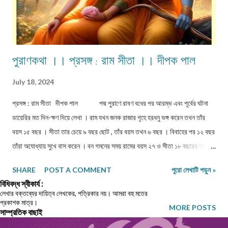
পুরাণকথা ।। প্রসঙ্গ : রাম সীতা ।। দীপক পাল
July 18, 2024
প্রসঙ্গ : রাম সীতা দীপক পাল পদ্ম পুরাণে রাবণ বধের পর আরম্ভ এবং পূর্বের ঘটনা
ডায়েরির মত দিন-ক্ষণ দিয়ে লেখা । রাম যখন জনক রাজার গৃহে হরধনু ভঙ্গ করেন তখন তাঁর
বয়স ১৫ বছর । সীতা তার চেয়ে ৯ বছর ছোট , তাঁর বয়স তখন ৬ বছর । বিবাহের পর ১২ বছর
তাঁরা অযোধ্যায় সুখে বাস করেন । বন গমনের সময় রামের বয়স ২৭ ও সীতা ১৮ বছরের তরুণী
। ১৩ বছর বনবাসের পর রাবণ সীতা হরণ করেন মাঘ মাসের কৃষ্ণা অষ্টমীর বিন্দু মুহূর্তে । সীতার
SHARE
POST A COMMENT
পুরো লেখাটি পড়ুন »
বয়স তখন ৩১, অর্থাৎ রামের বয়স ৪০ বৎসর । দশমাস পরে সীতার সন্ধান পাওয়া যায় জটায়ুর
বিধিবদ্ধ স্বীকার্য :
বড় ভাই সম্পাতির কাছে । সেদিন ছিল অগ্রহায়ন মাসের শুক্লা নবমী । লঙ্কায় গিয়ে হনুমান
লেখার বক্তব্যের দায়িত্ব লেখকের, পত্রিকার নয়। আমরা বহু মতের
প্রকাশক মাত্র।
সীতার সঙ্গে সাক্ষাৎ করে আসার পরে অষ্টমীর বিজয় মুহূর্তে রামচন্দ্র যুদ্ধ যাত্রা শুরু করেন ।
MORE POSTS
সাম্প্রতিক বাছাই
অমাবস্যা পর্য্যন্ত তাঁরা সমুদ্র তীরে শিবির করে বাস করেন । পৌষ মাসের শুক্লা দশমী থেকে