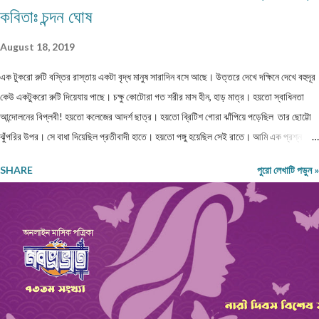
নবপ্রভাতের জানুয়ারি ২০২৬ সংখ্যায় প্রকাশ করতে পারি। পত্রিকাটি আগামী ৯-১৩ জানুয়ারি ২০২৬
কবিতাঃ চন্দন ঘোষ
পশ্চিমবঙ্গ বাংলা আকাদেমি আয়োজিত কলকাতা লিটল ম্যাগাজিন মেলায় (রবীন্দ্র সদন - নন্দন চত্বরে) পাওয়া
যাবে। সকলকে ধন্যবাদ। শুভেচ্ছা।
August 18, 2019
এক টুকরো রুটি বস্তির রাস্তায় একটা বৃদ্ধ মানুষ সারাদিন বসে আছে। উত্তরে দেখে দক্ষিনে দেখে বহুদূর
কেউ একটুকরো রুটি দিয়েযায় পাছে। চক্ষু কোটোরা গত শরীর মাস হীন, হাড় মাত্র। হয়তো স্বাধিনতা
আন্দোলনের বিপ্লবী! হয়তো কলেজের আদর্শ ছাত্র। হয়তো ব্রিটিশ গোরা ঝাঁপিয়ে পড়েছিল তার ছোট্টো
ঝুঁপরির উপর। সে বাধা দিয়েছিল প্রতীবাদী হাতে। হয়তো পঙ্গু হয়েছিল সেই রাতে। আমি এক প্রশ্ন
তুলেছিলাম, কেমনে হইল এ অবস্থা? বাক সরেনা মুখে সরকার কেন করেনা কোনো ব্যাবস্থা?? শরীর
SHARE
পুরো লেখাটি পড়ুন »
বস্ত্রহীন এই রাতে। নিম্নাঙ্গে একটা নোংগরা ধুতি। কী জানি কত দিন খায়নি? কত দিন দেখেনি এক টুকরো
রুটি! রাজধানী শহরের আকাশটা দেখছে। দেখছে নেতা মন্ত্রী গন। হাইরে কেউতো তারে উঠিয়ে তোলেনি।
দেখেনি কোনো কোমল মন। আজ ভারতবর্ষ উন্নতশীল রাষ্ট্র! কথাটা অতীব মিথ্যা মাটি। এমন কতযে
মানুষ ক্ষুদার্থ, দেখেনা এক টুকরো রুটি। নতুন মন্ত্রী, নতুন রাষ্ট্রপতি সবাই আসে সবার হয় আবর্তন। হাইরে
পিছিয়ে পড়া মানুষ গুলো! তাদের হয়না কোনো পরিবর্তন। আজ 71 বছর আজাদ হয়েও বোধহয় যে...