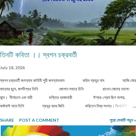
নজর দেবেন। ৩) য...
তিনটি কবিতা ।। স্বপন চক্রবর্তী
July 18, 2026
স্বপন চক্রবর্তী জগন্নাথ কাহিনী পুরী জগন্নাথধাম করিব প্রভুর নাম আজি মোর
কাব‍্যের ছন্দে, জগদীশ্বর তিনি জোগান সবারে চিনি রাখেন মোদের ভালো-
মন্দে। নীলাচলে এক নারী ভক্তির ধ্বজাধারী ঈশ্বর-প্রেম ছিল অপার,
কর্মাবাঈ নামে তিনি প্রভুর হৃদয় জিনি করিতেন দিব্য সংসার। ভিখারিণী অতি
দীন বার্ধক্যে শক্তিহীন ...
SHARE
POST A COMMENT
পুরো লেখাটি পড়ুন »