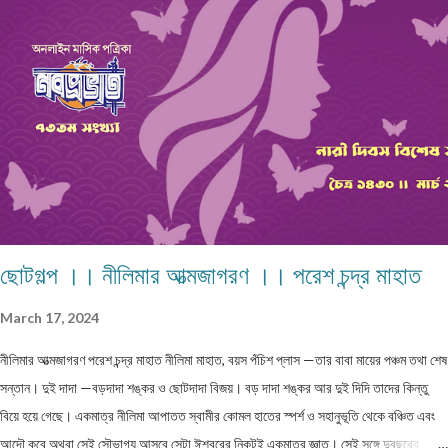
ত্রয়োদশী পর্য্যন্ত সেতু ...
ছোটগল্প ।। নীলিমার আত্মজাগরণ ।। পরেশ চন্দ্র মাহাত
March 17, 2024
নীলিমার আত্মজাগরণ পরেশ চন্দ্র মাহাত নীলিমা মাহাত, বয়স পঁচিশ প্লাস —তার বাবা মায়ের পঞ্চম তথা শেষ
সন্তান। দুই দাদা —বড়দাদা শঙ্কর ও ছোটদাদা বিজয়। বড় দাদা শঙ্কর আর দুই দিদি তাদের কিন্তু
বিয়ে হয়ে গেছে। একমাত্র নীলিমা আপাতত স্বামীর কোমল হাতের স্পর্শ ও সহানুভূতি থেকে বঞ্চিত এবং
আদৌ কবে অথবা সেই সৌভাগ্য আসবে সেটা ঈশ্বরের নিকটই একমাত্র জ্ঞাত। সেই সঙ্গে দুবছরের