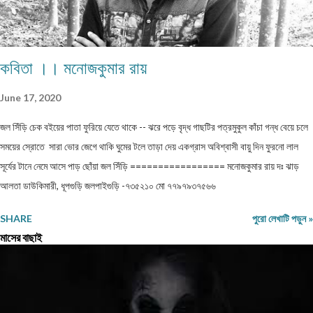
কবিতা ।। মনোজকুমার রায়
June 17, 2020
জল সিঁড়ি চেক বইয়ের পাতা ফুরিয়ে যেতে থাকে -- ঝরে পড়ে বৃদ্ধ গাছটির পত্রমুকুল কাঁচা গন্ধ বেয়ে চলে
সময়ের স্রোতে সারা ভোর জেগে থাকি ঘুমের টলে তাড়া দেয় একগ্রাস অবিশ্বাসী বায়ু দিন ফুরনো লাল
সূর্যের টানে নেমে আসে পাড় ছোঁয়া জল সিঁড়ি ================= মনোজকুমার রায় দঃ ঝাড়
আলতা ডাউকিমারী, ধূপগুড়ি জলপাইগুড়ি -৭৩৫২১০ মো ৭৭৯৭৯৩৭৫৬৬
SHARE
পুরো লেখাটি পড়ুন »
মাসের বাছাই