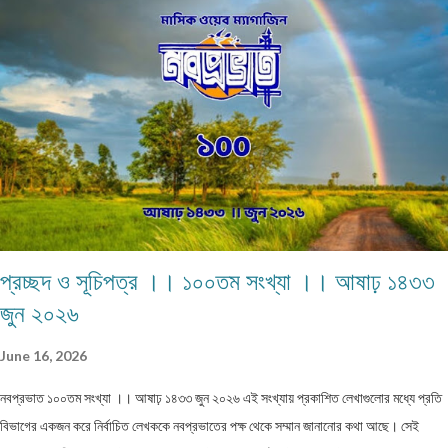
লাইন ভাড়া নিয়ে সকলে লাইট জ্বালাত ও ফ্যান চালাত। বাজারে যাওয়ার সময় একটা বিরাট মাঠ পার হতে
হত। যে মাঠের পুরোটা একজায়গায় দাঁড়িয়ে দেখা যেত না। গ্ৰামের মানুষেরা নিজেদের মধ্যে বলাবলি করত,
সন্ধ্যার পর এই মাঠে ভূতেদের আখরা বসে। তারা অনেকেই রাত্রি বেলা ওই মাঠে ভূতেদের দাঁড়িয়ে কখনো
বসে জটলা পাকাতে দেখেছে। এই মাঠের উত্তর দিকে একটি বিশাল তেঁতুল গাছ ছিল। এই গাছ থেকেই
ভূতেরা মাঠে নেমে আসত নিজেদের মধ্যে বিভিন্ন বিষয় নিয়ে আলোচনা করার জন্য। তাদের আলোচনার
বিষয়...
প্রচ্ছদ ও সূচিপত্র ।। ১০০তম সংখ্যা ।। আষাঢ় ১৪৩৩
জুন ২০২৬
June 16, 2026
নবপ্রভাত ১০০তম সংখ্যা ।। আষাঢ় ১৪৩৩ জুন ২০২৬ এই সংখ্যায় প্রকাশিত লেখাগুলোর মধ্যে প্রতি
বিভাগের একজন করে নির্বাচিত লেখককে নবপ্রভাতের পক্ষ থেকে সম্মান জানানোর কথা আছে। সেই