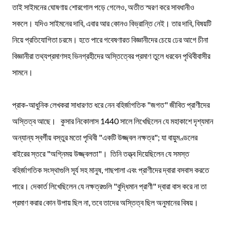
তাই সাইমনের ঘোষণায় শোরগোল পড়ে গেলেও, অতীত স্মরণ করে সাবধানীও
সকলে। যদিও সাইমনের দাবি, এবার আর কোনও বিভ্রান্তি নেই। তার দাবি, বিষয়টি
নিয়ে প্রতিযোগিতা চরমে। হতে পারে গবেষণারত বিজ্ঞানীদের চেয়ে ঢের আগে চীনা
বিজ্ঞানীরা তথ্যপ্রমাণসহ ভিনগ্রহীদের অস্তিত্বের প্রমাণ তুলে ধরবেন পৃথিবীবাসীর
সামনে।
প্রাক-আধুনিক লেখকরা সাধারণত ধরে নেন বহির্জাগতিক "জগত" জীবিত প্রাণীদের
অস্তিত্ব আছে। কুসার নিকোলাস 1440 সালে লিখেছিলেন যে মহাকাশে দৃশ্যমান
অন্যান্য স্বর্গীয় বস্তুর মতো পৃথিবী "একটি উজ্জ্বল নক্ষত্র"; যা বায়ুমণ্ডলের
বাইরের স্তরে "অগ্নিময় উজ্জ্বলতা"। তিনি তত্ত্ব দিয়েছিলেন যে সমস্ত
বহির্জাগতিক সংস্থাগুলি সূর্য সহ মানুষ, গাছপালা এবং প্রাণীদের দ্বারা বসবাস করতে
পারে। দেকার্ত লিখেছিলেন যে নক্ষত্রগুলি "বুদ্ধিমান প্রাণী" দ্বারা বাস করে না তা
প্রমাণ করার কোন উপায় ছিল না, তবে তাদের অস্তিত্ব ছিল অনুমানের বিষয়।