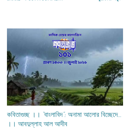
তারও জীবনসঙ্গিনী জুটেনি। মোট সাতজন সদস্য নিয়ে গঠিত সংসার নীলিমাদের পরিবার।
মধ্যবিত্ত পরিবার —মধ্যবিত্ত পরিবার না বলে যদি নিম্নবিত্ত বলা হয় তবুও কোনো
অত্যুক্তি করা হয় না। বাবার প্রত্যেকদিনের আয়ের উপর ভিত্তি করেই চলে সংসার। এই
কঠোর এবং কঠিন পরিস্থিতিতেও নীলিমার মা শ্রীমতী মেনকা‚ সংসার সামলে তার ছেলেমেয়েদের
পড়াশুনার প্রতি যথেষ্ট তৎপর ও সহানুভূতিশীল। তাদের পড়াশুনায় কোনো খামতি রাখেননি।
যথা সময়ে তাদেরকে বিদ্যালয়ের মুখ দেখিয়েছে – টিউশনের বন্দোবস্ত করেছে। তাদের জীবন
যাতে সুখকর হয় সেটাই প্রতিদিন ভগবানের কাছে প্রার্থনা করেছে। পাঁচ-পাঁচটি ছেলেমেয়ের
মধ্যে সবাইকে উচ্চশিক্ষিত করে তোলা একপ...
কবিতাগুচ্ছ ।। “বাংলাবিদ”: অনামা আলোর বিচ্ছেদে…
।। আবদুল্লাহ আল আদীব