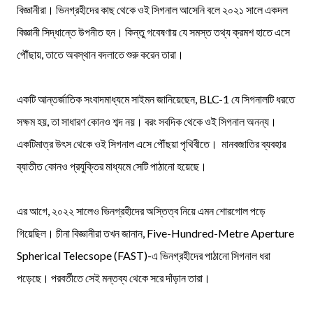
বিজ্ঞানীরা। ভিনগ্রহীদের কাছ থেকে ওই সিগনাল আসেনি বলে ২০২১ সালে একদল
বিজ্ঞানী সিদ্ধান্তে উপনীত হন। কিন্তু গবেষণায় যে সমস্ত তথ্য ক্রমশ হাতে এসে
পৌঁছায়, তাতে অবস্থান বদলাতে শুরু করেন তারা।
একটি আন্তর্জাতিক সংবাদমাধ্যমে সাইমন জানিয়েছেন, BLC-1 যে সিগনালটি ধরতে
সক্ষম হয়, তা সাধারণ কোনও শব্দ নয়। বরং সবদিক থেকে ওই সিগনাল অনন্য।
একটিমাত্র উৎস থেকে ওই সিগনাল এসে পৌঁছয়া পৃথিবীতে। মানবজাতির ব্যবহার
ব্যাতীত কোনও প্রযুক্তির মাধ্যমে সেটি পাঠানো হয়েছে।
এর আগে, ২০২২ সালেও ভিনগ্রহীদের অস্তিত্ব নিয়ে এমন শোরগোল পড়ে
গিয়েছিল। চীনা বিজ্ঞানীরা তখন জানান, Five-Hundred-Metre Aperture
Spherical Telecsope (FAST)-এ ভিনগ্রহীদের পাঠানো সিগনাল ধরা
পড়েছে। পরবর্তীতে সেই মন্তব্য থেকে সরে দাঁড়ান তারা।