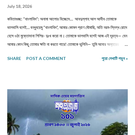
July 18, 2026
কবিতাগুচ্ছ: “বাংলাবিদ”: অনামা আলোর বিচ্ছেদে… আবদুল্লাহ আল আদীব তোমাকে
ভালবাসি বলেই… বন্ধুবরেষু “বাংলাবিদ”, আমার কোমল প্রাণ মৌমাছি, অতি নরম-স্নিগ্ধ রোদে
হেসে ওঠা মুক্তোদানা শিশির- দুঃখ করো না। তোমাকে ভালবাসি বলেই আজ এই দূরত্ব— যেন
আমার কোন কিছু তোমার ক্ষতি না করতে পারে! তোমাকে ভুলিনি— তুমি আমার অন্তরের
ইচ্ছের অন্তঃপুরে পাহাড়ের মতো ভারী হয়ে বসে আছো, এ যেন সভ্যতার এক ধ্বংসাবশেষ।
SHARE
POST A COMMENT
পুরো লেখাটি পড়ুন »
প্রতিটি নিঃশ্বাসে তোমার নাম প্রকম্পিত হয়, যেন ধারালো ছুরি বুক চিরে রক্ত ঝরায়। ভুলতে
চেয়েছি— কিন্তু স্মৃতিগুলো আমার রক্তে জমাট বেঁধে আছে, যেন পাথরখচিত প্রাচীন লিপি।
তুমি হয়ে গেছো আমার নীরব কান্না, প্রতিটি লিখতে না পারা কবিতা আমার ভাঙা আত্মার
লুকানো আর্তনাদ। তোমার স্পর্শ নেই, নেই আমাদের সম্পর্কের কোন নাম— তবু তুমি আছো
অদৃশ্য, অমোঘ, যেন প্রতিটি ক্ষতচিহ্নে চিরন্তন বসবাস করা এক নিঃশব্দ মৃত্যু। ক্ষত-নিবদ্ধ
বাঁশি… প্রিয় “বাংলাবিদ” আমার, কি এক আশ্চর্য সমর্পণ তন্ময়তা, মোহময় আকর্ষণ, বকুলের
বিহ্বল ঘ্রাণ তোমার সত্তায়! তোমার বিস্তীর্ণ গালিচা থেকে বিদীর্ণ হয়ে আজ আমি বিচ্ছেদের
নিঃ...