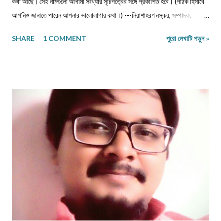
কথা আছে। সেই নামগুলো আগামী সংখ্যার সূচিপত্রের সঙ্গে প্রকাশিত হবে। (পাঠক হিসাবে
আপনিও জানাতে পারেন আপনার ভালোলাগার কথা।) ---নিরাশাহরণ নস্কর, সম্পাদক,
নবপ্রভাত। সূচিপত্র প্রবন্ধ-নিবন্ধ-ফিচার প্রবন্ধ ।। ভয় ।। শ্রীশুভ্র প্রবন্ধ ।।
SHARE
1 COMMENT
পুরো লেখাটি পড়ুন »
প্রবীণ জনগণ ।। শ্যামল হুদাতী একাকীত্বের ছাদ থেকে পতন : অনিক দত্ত ও মানুষের
নিঃশ... প্রবন্ধ ।। ধাঙড় ।। মোঃ চাঁন মিয়া ফকির প্রবন্ধ ।। অন্ধকারের উৎস হতে
উৎসারিত আলো ।। কুহেলী... প্রবন্ধ ।। নারীর সম্মান ও অধিকার — অলীক কল্পনা, না...
আন্তর্জাতিক খ্যাতি সম্পন্ন ভাষা বিজ্ঞানী অধ্যাপক প... প্রবন্ধ ।। কবি কৃষ্ণচন্দ্র মজুমদার
।। সুমন বিপ্লব ফিচার ।। চা দিবস ।। অশোক বন্দ্যোপাধ্যায় ফিচার ।। বর্তমান
প্রেক্ষাপটে আন্তর্জাতিক জীববৈচিত্... রম্যনাটিকা ।। পাত্র দেখা ।। সুশীল বন্দ্যোপাধ্যায়
ভ্রমণকাহিনি মাজান্দারান: কাস্পিয়ান সাগরের তীর... ঝরণার গান শুনতে ।। ...