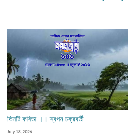
৮০০-৯০০ শব্দে, প্রবন্ধ/নিবন্ধ ১৫০০-১৬০০ শব্দে। তবে এ বাঁধন 'অবশ্যমান্য' নয়। সম্পূর্ণ
অপ্রকাশিত লেখা পাঠাতে হবে। মনোনয়নের সুবিধার্থে একাধিক লেখা পাঠানো ভালো। তবে
একই মেলেই দেবেন। একজন ব্যক্তি একান্ত প্রয়োজন ছাড়া একাধিক মেল করবেন না।
লেখা মেলবডিতে টাইপ বা পেস্ট করে পাঠাবেন। word ফাইলে পাঠানো যেতে পারে। লেখার
সঙ্গে দেবেন নিজের নাম, ঠিকানা এবং ফোন ও whatsapp নম্বর। (ছবি দেওয়ার দরকার
নেই।) ১) মেলের সাবজেক্ট লাইনে লিখবেন 'মুদ্রিত নবপ্রভাত বইমেলা সংখ্যা ২০২৬-এর
জন্য'। ২) বানানের দিকে বিশেষ নজর দেবেন। ৩) য...
তিনটি কবিতা ।। স্বপন চক্রবর্তী
July 18, 2026