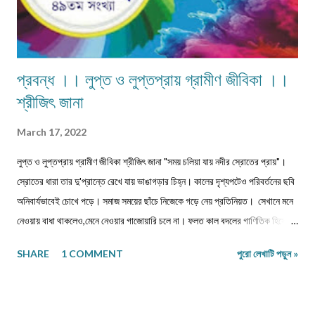
প্রবন্ধ ।। লুপ্ত ও লুপ্তপ্রায় গ্রামীণ জীবিকা ।।
শ্রীজিৎ জানা
March 17, 2022
লুপ্ত ও লুপ্তপ্রায় গ্রামীণ জীবিকা শ্রীজিৎ জানা "সময় চলিয়া যায় নদীর স্রোতের প্রায়"।
স্রোতের ধারা তার দু'প্রান্তে রেখে যায় ভাঙাগড়ার চিহ্ন। কালের দৃশ্যপটেও পরিবর্তনের ছবি
অনিবার্যভাবেই চোখে পড়ে। সমাজ সময়ের ছাঁচে নিজেকে গড়ে নেয় প্রতিনিয়ত। সেখানে মনে
নেওয়ায় বাধা থাকলেও,মেনে নেওয়ার গাজোয়ারি চলে না। ফলত কাল বদলের গাণিতিক হিসেবে
জীবন ও জীবিকার যে রদবদল,তাকেই বোধকরি সংগ্রাম বলা যায়। জীবন সংগ্রাম অথবা টিকে
SHARE
1 COMMENT
পুরো লেখাটি পড়ুন »
থাকার সংগ্রাম। মানুষের জীবনযাপনের ক্ষেত্রে আজকে যা অত্যাবশ্যকীয় কাল তার বিকল্প রূপ
পেতে পারে অথবা তা অনাবশ্যক হওয়াও স্বাভাবিক। সেক্ষেত্রে উক্ত বিষয়টির পরিষেবা
দানকারী মানুষদের প্রতিবন্ধকতার সম্মুখীন হওয়া অস্বাভাবিক নয়। এক কালে গাঁয়ে কত