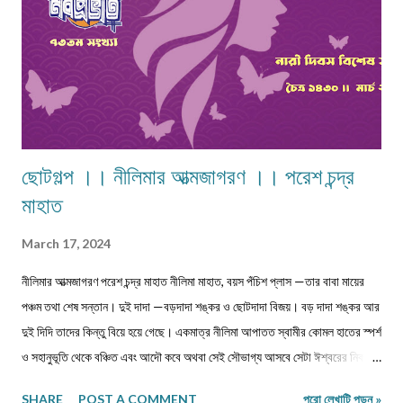
ছোটগল্প ।। নীলিমার আত্মজাগরণ ।। পরেশ চন্দ্র
মাহাত
March 17, 2024
নীলিমার আত্মজাগরণ পরেশ চন্দ্র মাহাত নীলিমা মাহাত, বয়স পঁচিশ প্লাস —তার বাবা মায়ের
পঞ্চম তথা শেষ সন্তান। দুই দাদা —বড়দাদা শঙ্কর ও ছোটদাদা বিজয়। বড় দাদা শঙ্কর আর
দুই দিদি তাদের কিন্তু বিয়ে হয়ে গেছে। একমাত্র নীলিমা আপাতত স্বামীর কোমল হাতের স্পর্শ
ও সহানুভূতি থেকে বঞ্চিত এবং আদৌ কবে অথবা সেই সৌভাগ্য আসবে সেটা ঈশ্বরের নিকটই
একমাত্র জ্ঞাত। সেই সঙ্গে দুবছরের সিনিয়র ছোটদাদা বিজয়েরও নীলিমার মতো অবস্থা।
SHARE
POST A COMMENT
পুরো লেখাটি পড়ুন »