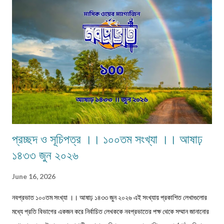
প্রচ্ছদ ও সূচিপত্র ।। ১০০তম সংখ্যা ।। আষাঢ়
১৪৩৩ জুন ২০২৬
June 16, 2026
নবপ্রভাত ১০০তম সংখ্যা ।। আষাঢ় ১৪৩৩ জুন ২০২৬ এই সংখ্যায় প্রকাশিত লেখাগুলোর
মধ্যে প্রতি বিভাগের একজন করে নির্বাচিত লেখককে নবপ্রভাতের পক্ষ থেকে সম্মান জানানোর