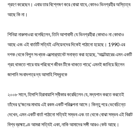
গ্রহণ করেছেন। এবার তার বিশ্লেষণ করে বোঝা যাবে, কোনও ভিনগ্রহীর অস্তিত্ব
আছে কি না।
শিনিয়া নারুসাওয়া বলেছিলেন, তিনি আশাবাদী যে ভিনগ্রহীরা কোথাও না কোথাও
আছে এবং এই বার্তাটি সত্যিই এলিয়েনদের দিকেই পাঠানো হয়েছে। 1990 এর
দশক থেকে বিপুল সংখ্যক এক্সোপ্ল্যানেট সনাক্ত করা হয়েছে, 'আল্টেয়ারের এমন একটি
গ্রহ থাকতে পারে যার পরিবেশে জীবন টিকে থাকতে পারে,' এমনই জানিয়ে ছিলেন
জাপানি সংবাদপত্র দ্য আসাহি শিম্বুনকে
২০০৮ সালে, হিসাশি হিরাবায়াশি স্বীকার করেছিলেন যে, মদ্যপান করতে করতেই
তাঁদের দু'জনের মাথায় এই রকম একটি পরিকল্পনা আসে। কিন্তু পরে ভেবেচিন্তে
দেখেন, এমন একটি বার্তা পাঠানো সত্যিই সম্ভব এবং তা থেকে বোঝা সম্ভব এই বিরাট
বিশ্ব ব্রহ্মাণ্ডে আমরা সত্যিই একা, নাকি আমাদের সঙ্গী আরও কেউ আছে।