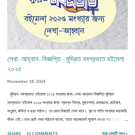
লেখা-আহ্বান-বিজ্ঞপ্তি : মুদ্রিত নবপ্রভাত বইমেলা
২০২৫
November 18, 2024
মুদ্রিত নবপ্রভাত বইমেলা ২০২৫ সংখ্যার জন্য লেখা-আহ্বান-বিজ্ঞপ্তি মুদ্রিত
নবপ্রভাত বইমেলা ২০২৫ সংখ্যার জন্য প্রবন্ধ-নিবন্ধ, মুক্তগদ্য, রম্যরচনা, ছোটগল্প,
অণুগল্প, কবিতা ও ছড়া পাঠান। যে-কোন বিষয়েই লেখা যাবে। শব্দ বা লাইন সংখ্যার কড়াকড়ি
বাঁধন নেই। তবে ছোট লেখা পাঠানো ভালো, তাতে অনেককেই সুযোগ দেওয়া যায়। যেমন,
কবিতা/ছড়া ১২-১৬ লাইনের মধ্যে, অণুগল্প/মুক্তগদ্য কমবেশি ৩০০/৩৫০শব্দে, গল্প/রম্যরচনা
SHARE
15 COMMENTS
পুরো লেখাটি পড়ুন »