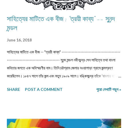
সাহিত্যের মাটিতে এক বীজ : "ত্রয়ী কাব্য" -- সুনন্দ
মন্ডল
June 16, 2018
সাহিত্যের মাটিতে এক বীজ -- "ত্রয়ী কাব্য" -----------------------------------------
------------------------------------- সুনন্দ মন্ডল নবীনচন্দ্র সেন সাহিত্যে তথা বাংলা
কবিতার জগতে এক অবিস্মরণীয় নাম। তিনি চট্টগ্রাম জেলার নওয়াপাড়া গ্রামে জন্মগ্রহণ
করেছিলেন। ১৮৪৭ সালে তাঁর জন্ম এবং মত্যু ১৯০৯ সালে। বঙ্কিমচন্দ্র তাঁকে 'বাংলার বায়রন'
বলেছেন। ‎জীবৎকালীন যুগে আত্মপ্রত্যয়ের মধ্যে জাতীয় চরিত্র আত্মস্থ করে নতুন সংস্কারে
SHARE
POST A COMMENT
পুরো লেখাটি পড়ুন »
প্রয়াসী হয়ে ভবিষ্যতের স্বপ্ন দেখেছেন।মধুসূদন-হেমচন্দ্র-নবীনচন্দ্র--এই তিন কবি বাংলা
কাব্যধারায় প্রাণ সঞ্চার করেছিলেন। বিশেষত মহাকাব্য লেখার দুঃসাহস দেখিয়েছিলেন। এদিক
থেকে মধুসূদন দত্ত একজন সফল মহাকাব্যিক। তাঁর 'মেঘনাদ বধ' কাব্যের মত গভীর ও
ব্যঞ্জনাময় না হলেও নবীনচন্দ্র সেনের 'ত্রয়ী' কাব্য বিশেষ মর্যাদা দাবি করতেই পারে। তাছাড়া
'ত্রয়ী' কাব্যে ধর্মীয় ভাবধারার আবেগ ফুটিয়ে তোলা হয়েছে। ‎ ‎নবীনচন্দ্র সেন বহু কাব্য