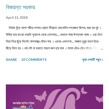
বিজয়ন্ত সরকার
April 15, 2018
নির্ভয়া খুঁড়ে আসা শরীরে লাগায় স্রোত তীব্রতা কোনোদিন লগ্নজাত ছিলনা, জরা হয় লুঠ ।
বিক্রি হয়ে যাওয়া খবরটা পুরোনো থেকে তোলপাড়... যেভাবে সময় উপত্যকা আজ । ওরা টেনে
নিয়ে গিয়ে ছুঁড়ে দিলেই ক্ষেপনাস্ত্র যৌবন পায় । এরপর একবগগা... অজ্ঞাত চুমুর বদলে চিরে-
ছিঁড়ে দিতে হয় । ধর্ম পেট না ভরাতে পারলে জল হয়ে যাক । সাহস বেঁধে-বেঁধে সাঁকো, বিনিময়ে
প্রজাপতির ভিড় বাড়ুক । ...এবং মাথা নুইয়ে নেওয়াদের ইন্তেকাল । পাতায়-শাখায় দেখা
SHARE
10 COMMENTS
পুরো লেখাটি পড়ুন »
মনোত্তমা ঝরা-ঘাম শিউলি... দিনশেষে পাতে রোদ সাজায় রোধহীন । কাল্পনিক চরিত্ররা এখনও
চোখে চোখ ঠুকেই বেঁচে থাকে স্বরচিত । ........................ বিজয়ন্ত সরকার
মিলন পাড়া, রায়গঞ্জ উত্তর দিনাজপুর