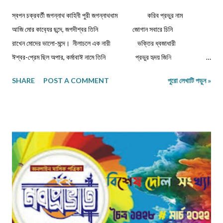
স্বপন চক্রবর্তী জগন্নাথ কাহিনী পুরী জগন্নাথধাম করিব প্রভুর নাম
আজি মোর কাব‍্যের ছন্দে, জগদীশ্বর তিনি জোগান সবারে চিনি
রাখেন মোদের ভালো-মন্দে। নীলাচলে এক নারী ভক্তির ধ্বজাধারী
ঈশ্বর-প্রেম ছিল অপার, কর্মাবাঈ নামে তিনি প্রভুর হৃদয় জিনি
করিতেন দিব্য সংসার। ভিখারিণী অতি দীন বার্ধক্যে শক্তিহীন ...
SHARE
POST A COMMENT
পুরো লেখাটি পড়ুন »