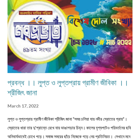
লিখেছেন। যেমন- 'অবকাশরঞ্জিনী','পলাশীর যুদ্ধ', 'ক্লিওপেট্রা', 'রঙ্গমতী', 'খ্রীষ্ট', ...
প্রবন্ধ ।। লুপ্ত ও লুপ্তপ্রায় গ্রামীণ জীবিকা ।।
শ্রীজিৎ জানা
March 17, 2022
লুপ্ত ও লুপ্তপ্রায় গ্রামীণ জীবিকা শ্রীজিৎ জানা "সময় চলিয়া যায় নদীর স্রোতের প্রায়"।
স্রোতের ধারা তার দু'প্রান্তে রেখে যায় ভাঙাগড়ার চিহ্ন। কালের দৃশ্যপটেও পরিবর্তনের ছবি
অনিবার্যভাবেই চোখে পড়ে। সমাজ সময়ের ছাঁচে নিজেকে গড়ে নেয় প্রতিনিয়ত। সেখানে মনে