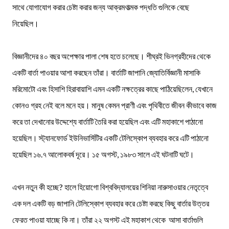
সাথে যোগাযোগ করার চেষ্টা করার জন্য আক্রমণাত্মক পদ্ধতি গুলিকে বেছে
নিয়েছিল।
বিজ্ঞানীদের ৪০ বছর অপেক্ষার পালা শেষ হতে চলেছে। শীঘ্রই ভিনগ্রহীদের থেকে
একটি বার্তা পাওয়ার আশা করছেন তাঁরা। বার্তাটি জাপানি জ্যোতির্বিজ্ঞানী মাসাকি
মরিমোটো এবং হিসাশি হিরাবায়াশি এমন একটি নক্ষত্রের কাছে পাঠিয়েছিলেন, যেখানে
কোনও গ্রহ নেই বলে মনে হয়। মানুষ কেমন প্রাণী এবং পৃথিবীতে জীবন কীভাবে কাজ
করে তা দেখানোর উদ্দেশ্যে বার্তাটি তৈরি করা হয়েছিল এবং এটি মহাকাশে পাঠানো
হয়েছিল। স্ট্যানফোর্ড ইউনিভার্সিটির একটি টেলিস্কোপ ব্যবহার করে এটি পাঠানো
হয়েছিল ১৬.৭ আলোকবর্ষ দূরে। ১৫ অগস্ট, ১৯৮৩ সালে এই ঘটনাটি ঘটে।
এখন নতুন কী হচ্ছে? হালে হিয়োগো বিশ্ববিদ্যালয়ের শিনিয়া নারুসাওয়ার নেতৃত্বে
এক দল একটি বড় জাপানি টেলিস্কোপ ব্যবহার করে চেষ্টা করছে কিছু বার্তার উত্তর
ফেরত পাওয়া যাচ্ছে কি না। তাঁরা ২২ অগস্ট এই মহাকাশ থেকে আসা বার্তাগুলি