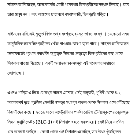
সাইমন জানিয়েছেন, অক্সফোর্ডের একটি গবেষণায় ভিনগ্রহীদের সন্ধান মিলছে। তবে
তারা মানুষ নন। বরং আমাদের ছায়াপথে বসবাসকারী, ভিনগ্রহী শক্তি।
সাইমনের দাবি, এই মুহূর্তে বিশদ তথ্য সংগ্রহে ব্যস্ত তাবড় সংস্থা। যেকোনো সময়
আনুষ্ঠানিক ভাবে ভিনগ্রহীদের খোঁজ পাওয়ার ঘোষণা হতে পারে। সাইমন জানিয়েছেন,
অক্সফোর্ডের প্রধান পদার্থবিদ অ্যান্ড্রু সিমনের নেতৃত্বে ভিনগ্রহীদের কাছ থেকে
সিগনাল পাওয়া গিয়েছে। একটি অলাভজনক সংস্থা এই গবেষণায় সহায়তা
জোগাচ্ছে।
এখনও পর্যন্ত এ নিয়ে যে তথ্য সামনে এসেছে, সেই অনুযায়ী, পৃথিবী থেকে ৪.২
আলোকবর্ষ দূরে, প্রক্সিমা সেনটরি নক্ষত্র সংলগ্ন অঞ্চল থেকে সিগনাল এসে পৌঁছেছে
বিজ্ঞানীদের কাছে। ২০১৯ সালে অস্ট্রেলিয়ার পার্কস রেডিও টেলিস্কোপের ব্রেকথ্রু
লিসন ক্যান্ডিডেট ১ (BLC-1) ওই সিগনাল ধরতে সফল হয়। সেই নিয়ে এতদিন
ধরে গবেষণা চলছিল। কোথা থেকে ওই সিগনাল এসেছিল, তার উৎস খুঁজছিলেন