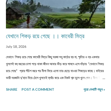
যেখানে শিকড় রয়ে গেছে ।। কাবেরী মিত্র
July 18, 2026
যেখানে শিকড় রয়ে গেছে কাবেরী মিত্র কিছু দরজা শুধু কাঠের হয় না, স্মৃতির ও হয় একবার
খুললেই বহু বছরের চাপা পড়ে থাকা জীবন আবার ভীড় করে সামনে এসে দাঁড়ায় "যেখানে শিকড়
রয়ে গেছে" প্রায় পঁচিশ বছর পর নীলা ফিরে এলো তার ছেড়ে যাওয়া শিকড়ের কাছে। বাইরের
ভারী দরজাটা দু'হাত দিয়ে ঠেলে খুলতেই ক্যাঁচ করে এক বিকট শব্দ তুলে খুলে গেল। নীলা ধীরে
ধীরে ভিতরে প্রবেশ করল। কত বছর পর! অথচ মনে হলো, সময় যেন এই বাড়ির উঠোনে এসে
SHARE
POST A COMMENT
পুরো লেখাটি পড়ুন »
থমকে দাঁড়িয়ে আছে। আজও একইভাবে দাঁড়িয়ে আছে উঠোনের একধারে নিজে থেকে বেড়ে
ওঠা সেই শিউলি গাছটা। শরৎ এলেই যার ফুলের গন্ধে চারদিক ভরে উঠত। সেই গন্ধই যেন
জানিয়ে দিত—মা দুর্গা আসছেন। ভোরবেলা ফুল তোলা নিয়ে নীলা আর ওর বোনের মধ্যে রোজ