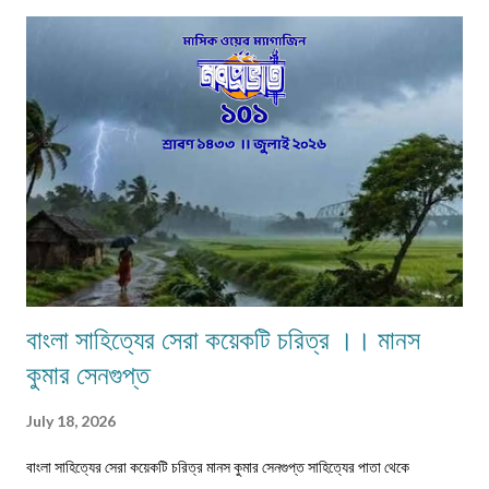
ধরনের পেশার মানুষদের চোখে পোড়তো। কোন পেশা ছিল সম্বৎসরের,আবার কোন পেশা
এককালীন। সব পেশার লোকেরাই কত নিষ্ঠা ভরে গাঁয়ে তাদের পরিষেবা দিত। বিনিময়ে
সামান্য আয় হত তাদের। আর সেই আয়টুকুই ছিল তাদের সংসার নির্বাহের একমাত্র উপায়।
কালে কালান্তরে সেই সব পেশা,সেই সব সমাজবন্ধুরা হারিয়ে গ্যাছে। শুধুমাত্র তারা বেঁচে
আছে অগ্রজের গল্পকথায়,আর বিভিন...
বাংলা সাহিত্যের সেরা কয়েকটি চরিত্র ।। মানস
কুমার সেনগুপ্ত
July 18, 2026
বাংলা সাহিত্যের সেরা কয়েকটি চরিত্র মানস কুমার সেনগুপ্ত সাহিত্যের পাতা থেকে