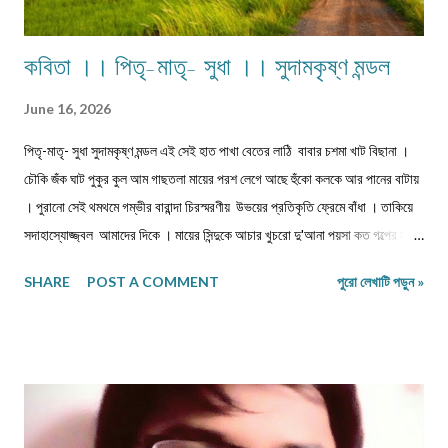
কবিতা ।। পিতৃ-মাতৃ- সুধা ।। সুদামকৃষ্ণ মন্ডল
June 16, 2026
পিতৃ-মাতৃ- সুধা সুদামকৃষ্ণ মন্ডল এই সেই হাত পাখা বেতের লাঠি বাবার চশমা খাট বিছানা ।
চৌকি জঁক ঘাট পুকুর কুল আম গাছতলা মায়ের পরশ লেগে আছে হুঁকো কলকে আর পানের বাটায়
। পুরানো সেই থমথমে গম্ভীর বারান্দা চিরস্মরণীয় উভয়ের প্রতিকৃতি ফ্রেমে বাঁধা । তাকিয়ে
সদাহাস্যোজ্জ্বল আমাদের দিকে । মায়ের সিন্দুকে আচার খুচরো দু'আনা পয়সা কত গল্পের মাটি
মাটি সুগন্ধি জানালা ! এখন তুলসীতলার প্রদীপ জ্বলে না বলে - কত আফসোস গোধূলিতে
SHARE
POST A COMMENT
পুরো লেখাটি পড়ুন »
নেই সিঁথি সিঁদুর ! আহা জন্মভিটার রাঙামাটি নমস‍্য মাতৃ সুধা । =========== সুদামকৃষ্ণ
মন্ডল গ্রাম: পুরন্দর পুর (অক্ষয় নগর) পোস্ট : অক্ষয় নগর থানা : কাকদ্বীপ জেলা : দঃ চব্বিশ
পরগণা পিন কোড :743347