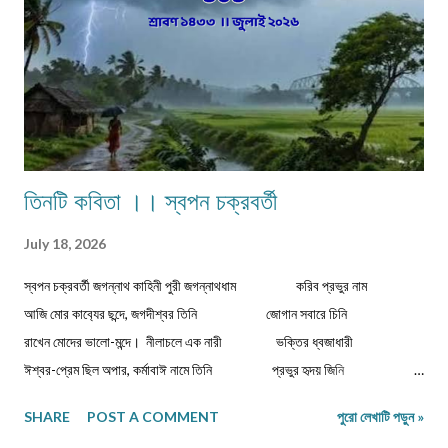
অতিথিদের জন্য নানারকম মিষ্টি তৈরির ধুম পড়ে ...
তিনটি কবিতা ।। স্বপন চক্রবর্তী
July 18, 2026
স্বপন চক্রবর্তী জগন্নাথ কাহিনী পুরী জগন্নাথধাম করিব প্রভুর নাম
আজি মোর কাব‍্যের ছন্দে, জগদীশ্বর তিনি জোগান সবারে চিনি
রাখেন মোদের ভালো-মন্দে। নীলাচলে এক নারী ভক্তির ধ্বজাধারী
ঈশ্বর-প্রেম ছিল অপার, কর্মাবাঈ নামে তিনি প্রভুর হৃদয় জিনি
করিতেন দিব্য সংসার। ভিখারিণী অতি দীন বার্ধক্যে শক্তিহীন ...
SHARE
POST A COMMENT
পুরো লেখাটি পড়ুন »