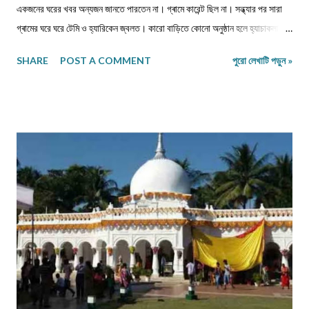
একজনের ঘরের খবর অন্যজন জানতে পারতেন না। গ্ৰামে কারেন্ট ছিল না। সন্ধ্যার পর সারা
গ্ৰামের ঘরে ঘরে টেমি ও হ্যারিকেন জ্বলত। কারো বাড়িতে কোনো অনুষ্ঠান হলে হ্যাচাকলাইট
জ্বালানো হতো। একটু সচ্ছল পরিবারে জেনারেটর ভাড়া নিতেন। কেউ মরে গেলে নদীর পাড়ে
SHARE
POST A COMMENT
পুরো লেখাটি পড়ুন »
পুড়াতে যেত। সঙ্গে যাওয়ার জন্য খুব বেশি লোক পাওয়া যেত না। ঐ গ্ৰাম থেকে বাজারের
দূরত্ব তিন কিলোমিটার হবে। বাজারে সন্ধ্যার পর জেনারেটরের লাইন ভাড়া নিয়ে সকলে লাইট
জ্বালাত ও ফ্যান চালাত। বাজারে যাওয়ার সময় একটা বিরাট মাঠ পার হতে হত। যে মাঠের
পুরোটা একজায়গায় দাঁড়িয়ে দেখা যেত না। গ্ৰামের মানুষেরা নিজেদের মধ্যে বলাবলি করত,
সন্ধ্যার পর এই মাঠে ভূতেদের আখরা বসে। তারা অনেকেই রাত্রি বেলা ওই মাঠে ভূতেদের
দাঁড়িয়ে কখনো বসে জটলা পাকাতে দেখেছে। এই মাঠের উত্তর দিকে একটি বিশাল তেঁতুল গাছ
ছিল। এই গাছ থেকেই ভূতেরা মাঠে নেমে আসত নিজেদের মধ্যে বিভিন্ন বিষয় নিয়ে আলোচনা
করার জন্য। তাদের আলোচনার বিষয়...