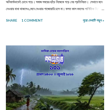
অনিবার্যভাবেই চোখে পড়ে। সমাজ সময়ের ছাঁচে নিজেকে গড়ে নেয় প্রতিনিয়ত। সেখানে মনে
নেওয়ায় বাধা থাকলেও,মেনে নেওয়ার গাজোয়ারি চলে না। ফলত কাল বদলের গাণিতিক হিসেবে
জীবন ও জীবিকার যে রদবদল,তাকেই বোধকরি সংগ্রাম বলা যায়। জীবন সংগ্রাম অথবা টিকে
SHARE
1 COMMENT
পুরো লেখাটি পড়ুন »
থাকার সংগ্রাম। মানুষের জীবনযাপনের ক্ষেত্রে আজকে যা অত্যাবশ্যকীয় কাল তার বিকল্প রূপ
পেতে পারে অথবা তা অনাবশ্যক হওয়াও স্বাভাবিক। সেক্ষেত্রে উক্ত বিষয়টির পরিষেবা
দানকারী মানুষদের প্রতিবন্ধকতার সম্মুখীন হওয়া অস্বাভাবিক নয়। এক কালে গাঁয়ে কত
ধরনের পেশার মানুষদের চোখে পোড়তো। কোন পেশা ছিল সম্বৎসরের,আবার কোন পেশা
এককালীন। সব পেশার লোকেরাই কত নিষ্ঠা ভরে গাঁয়ে তাদের পরিষেবা দিত। বিনিময়ে
সামান্য আয় হত তাদের। আর সেই আয়টুকুই ছিল তাদের সংসার নির্বাহের একমাত্র উপায়।
কালে কালান্তরে সেই সব পেশা,সেই সব সমাজবন্ধুরা হারিয়ে গ্যাছে। শুধুমাত্র তারা বেঁচে
আছে অগ্রজের গল্পকথায়,আর বিভিন...