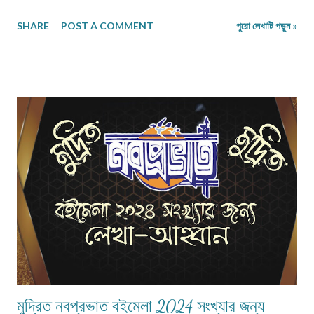
গল্প/রম্যরচনা ৮০০-৯০০ শব্দে, প্রবন্ধ/নিবন্ধ ১৫০০-১৬০০ শব্দে হলে ভালো। তবে এ বাঁধন
SHARE
POST A COMMENT
পুরো লেখাটি পড়ুন »
'অবশ্যমান্য' নয়। সম্পূর্ণ অপ্রকাশিত লেখা পাঠাতে হবে। মনোনয়নের সুবিধার্থে একাধিক
লেখা পাঠানো ভালো। তবে একই মেলেই দেবেন। একজন ব্যক্তি একান্ত প্রয়োজন ছাড়া
একাধিক মেল করবেন না। লেখা মেলবডিতে টাইপ বা পেস্ট করে পাঠাবেন। word ফাইলে
পাঠানো যেতে পারে। লেখার সঙ্গে দেবেন নিজের নাম, ঠিকানা এবং ফোন ও whatsapp
নম্বর। (ছবি দেওয়ার দরকার নেই।) ১) মেলের সাবজেক্ট লাইনে লিখবেন 'মুদ্রিত নবপ্রভাত
বইমেলা সংখ্যা ২০২৬-এর জন্য'। ২) বানানের দিকে বিশেষ নজর দেবেন। ৩) যতিচিহ্নের
আগে স্পেস না দিয়ে পরে দেবেন। ৪) বিশেষ কোন চিহ্ন (যেমন @ # ...
মুদ্রিত নবপ্রভাত বইমেলা 2024 সংখ্যার জন্য