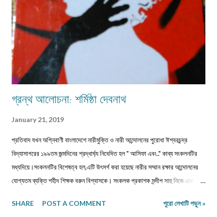
আছে অগ্রজের গল্পকথায়,আর বিভিন...
গ্রন্থ আলোচনা: শর্মিষ্ঠা দেবনাথ
January 21, 2019
প্রতিবাদ যখন অগ্নিবাণী বাংলাদেশে নারীমুক্তি ও নারী আন্দোলনের পুরোধা ঈশ্বরচন্দ্র
বিদ্যাসাগরের ১৯৯তম জন্মদিনের শ্রদ্ধার্ঘ্য নিবেদিত হল " আসিফা এবং.." কাব্য সংকলনটির
মধ্যদিয়ে।সংকলনটির বিশেষত্ব হল,এটি উৎসর্গ করা হয়েছে নারীর সম্মান রক্ষার আন্দোলনের
যোগ্যতম ব্যক্তি শহীদ শিক্ষক বরুন বিশ্বাসকে। সংকলক প্রকাশক সন্দীপ সাহু নিজে এবং
বিশিষ্ট কবি সাহিত্যিকদের দিয়ে লিখিয়ে নিয়েছেন এমন কিছু কবিতা, যা শুধুমাত্র শব্দ ও ছন্দের
SHARE
POST A COMMENT
পুরো লেখাটি পড়ুন »
অনুবন্ধ নয়, এক একটি অগ্নিবাণী।আসলে জীবনকে দেখার স্বাতন্ত্র‍্যে কবিরা সব সময়ই