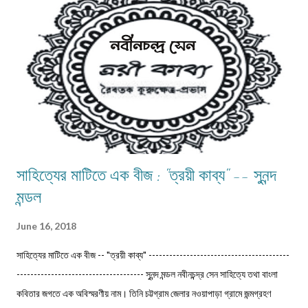
নিয়মানুযায়ী আষাঢ় , শ্রাবণ-এই দু ’ মাস বর্ষাকাল।তা সত্ত্বেও ভাদ্রমাসেও কিন্ত যথেষ্ট বৃষ্টি
হয়।তবু আষাঢ়-শ্রাবণ কে নিয়েই আমাদের যত কাব্য , গান আর নস্টালজিয়া।এই মুহূর্তে
আমারই মনে পড়ে গেল-আষাঢ় শ্রাবণ মানে না তো মন..... ...
সাহিত্যের মাটিতে এক বীজ : "ত্রয়ী কাব্য" -- সুনন্দ
মন্ডল
June 16, 2018
সাহিত্যের মাটিতে এক বীজ -- "ত্রয়ী কাব্য" -----------------------------------------
------------------------------------- সুনন্দ মন্ডল নবীনচন্দ্র সেন সাহিত্যে তথা বাংলা
কবিতার জগতে এক অবিস্মরণীয় নাম। তিনি চট্টগ্রাম জেলার নওয়াপাড়া গ্রামে জন্মগ্রহণ