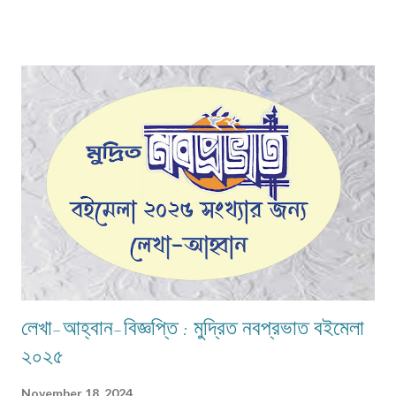
অগ্রগণ্য এবং অনন্য।যুগ ও জীবন দ্বন্দ্বের কণ্ঠস্বরকে আশ্রয় করে,একদিকে মনের প্রবল
দাহ ও অন্যদিকে নির্যাতিতা শিশুকন্যা ও নারীর প্রতি মনের গভীর আকুলতা থেকে প্রকাশ
পেয়েছে "আসিফা এবং" এর কবিতাগুলি।এক অন্ধকার সময়ের মুখোমুখি আমরা,সেই অন্ধকার
আমাদের নিয়ে এসেছে সামাজিক অবক্ষয়ের শেষধাপে যেখানে নৈতিকতা,পাপবোধ,গ্লানিকে সরিয়ে
রেখে, সমাজের বানানো নিয়মকে তোয়াক্কা না করে,অনায়াস দক্ষতায় ও ক্ষিপ্রতায় নিজেরই
ধর্মচেতনাকে জলাঞ্জলি দিয়ে কিছু মানুষ তার পশুত্বের পরিচয় দিয়েছে ধর্ষণ ও ন...
লেখা-আহ্বান-বিজ্ঞপ্তি : মুদ্রিত নবপ্রভাত বইমেলা
২০২৫
November 18, 2024