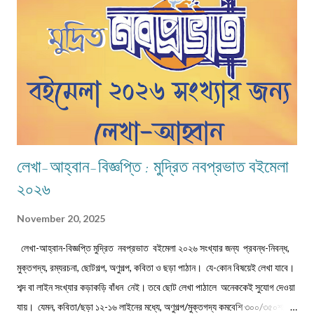
দিনদিন অভিজ্ঞতা ও প্রাপ্তির ঝুলিকে সমৃদ্ধ করে গেছে প্রতি ক্ষেত্রেই। খুব সংক্ষেপে এই
উৎসবের ইতিহাস না জানাটা কিন্তু অবিচারই ...
লেখা-আহ্বান-বিজ্ঞপ্তি : মুদ্রিত নবপ্রভাত বইমেলা
২০২৬
November 20, 2025
লেখা-আহ্বান-বিজ্ঞপ্তি মুদ্রিত নবপ্রভাত বইমেলা ২০২৬ সংখ্যার জন্য প্রবন্ধ-নিবন্ধ,
মুক্তগদ্য, রম্যরচনা, ছোটগল্প, অণুগল্প, কবিতা ও ছড়া পাঠান। যে-কোন বিষয়েই লেখা যাবে।
শব্দ বা লাইন সংখ্যার কড়াকড়ি বাঁধন নেই। তবে ছোট লেখা পাঠালে অনেককেই সুযোগ দেওয়া
যায়। যেমন, কবিতা/ছড়া ১২-১৬ লাইনের মধ্যে, অণুগল্প/মুক্তগদ্য কমবেশি ৩০০/৩৫০শব্দে,