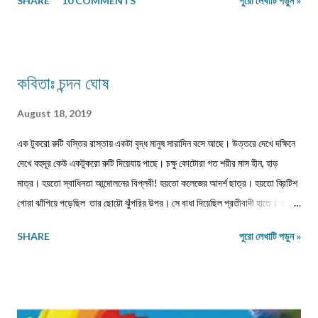
SHARE
10 COMMENTS
পুরো লেখাটি পড়ুন »
মনোত্তমা ঝরা-ঘাম শিউলি... দিনশেষে পাতে রোদ সাজায় রোধহীন । কাল্পনিক চরিত্ররা এখনও
চোখে চোখ ঠুকেই বেঁচে থাকে স্বরচিত । ........................ বিজয়ন্ত সরকার
মিলন পাড়া, রায়গঞ্জ উত্তর দিনাজপুর
কবিতাঃ চন্দন ঘোষ
August 18, 2019
এক টুকরো রুটি বস্তির রাস্তায় একটা বৃদ্ধ মানুষ সারাদিন বসে আছে। উত্তরে দেখে দক্ষিনে
দেখে বহুদূর কেউ একটুকরো রুটি দিয়েযায় পাছে। চক্ষু কোটোরা গত শরীর মাস হীন, হাড়
মাত্র। হয়তো স্বাধিনতা আন্দোলনের বিপ্লবী! হয়তো কলেজের আদর্শ ছাত্র। হয়তো ব্রিটিশ
গোরা ঝাঁপিয়ে পড়েছিল তার ছোট্টো ঝুঁপরির উপর। সে বাধা দিয়েছিল প্রতীবাদী হাতে। হয়তো
পঙ্গু হয়েছিল সেই রাতে। আমি এক প্রশ্ন তুলেছিলাম, কেমনে হইল এ অবস্থা? বাক সরেনা
SHARE
পুরো লেখাটি পড়ুন »
মুখে সরকার কেন করেনা কোনো ব্যাবস্থা?? শরীর বস্ত্রহীন এই রাতে। নিম্নাঙ্গে একটা নোংগরা
ধুতি। কী জানি কত দিন খায়নি? কত দিন দেখেনি এক টুকরো রুটি! রাজধানী শহরের আকাশটা
দেখছে। দেখছে নেতা মন্ত্রী গন। হাইরে কেউতো তারে উঠিয়ে তোলেনি। দেখেনি কোনো
কোমল মন। আজ ভারতবর্ষ উন্নতশীল রাষ্ট্র! কথাটা অতীব মিথ্যা মাটি। এমন কতযে মানুষ