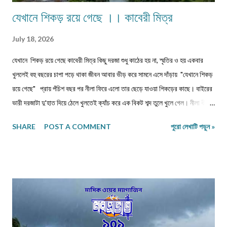
যেখানে শিকড় রয়ে গেছে ।। কাবেরী মিত্র
July 18, 2026
যেখানে শিকড় রয়ে গেছে কাবেরী মিত্র কিছু দরজা শুধু কাঠের হয় না, স্মৃতির ও হয় একবার
খুললেই বহু বছরের চাপা পড়ে থাকা জীবন আবার ভীড় করে সামনে এসে দাঁড়ায় "যেখানে শিকড়
রয়ে গেছে" প্রায় পঁচিশ বছর পর নীলা ফিরে এলো তার ছেড়ে যাওয়া শিকড়ের কাছে। বাইরের
ভারী দরজাটা দু'হাত দিয়ে ঠেলে খুলতেই ক্যাঁচ করে এক বিকট শব্দ তুলে খুলে গেল। নীলা ধীরে
ধীরে ভিতরে প্রবেশ করল। কত বছর পর! অথচ মনে হলো, সময় যেন এই বাড়ির উঠোনে এসে
SHARE
POST A COMMENT
পুরো লেখাটি পড়ুন »
থমকে দাঁড়িয়ে আছে। আজও একইভাবে দাঁড়িয়ে আছে উঠোনের একধারে নিজে থেকে বেড়ে
ওঠা সেই শিউলি গাছটা। শরৎ এলেই যার ফুলের গন্ধে চারদিক ভরে উঠত। সেই গন্ধই যেন
জানিয়ে দিত—মা দুর্গা আসছেন। ভোরবেলা ফুল তোলা নিয়ে নীলা আর ওর বোনের মধ্যে রোজ
ঝগড়া বাঁধত। কেউই এত সকালে ঘুম থেকে উঠে ফুল তুলতে রাজি হতো না। অথচ ঠাম্মির হুকুম
—দুই বোনকেই ফুল তুলতে হবে। দেখতে দেখতে মহালয়ার দিন এসে যেত। ভোরবেলায়
বীরেন্দ্রকৃষ্ণ ভদ্রের কণ্ঠে চণ্ডীপাঠ শুরু হতেই সারা বাড়ি যেন এক মঙ্গলময় আবহে ভরে
উঠত। সেই দিন থেকেই শুরু হয়ে যেত মা, কাকিমা আর জেঠিমাদের ব্যস্ততা। পুজোয় আসা