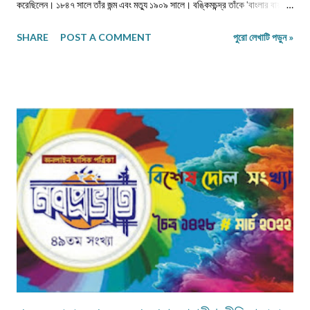
করেছিলেন। ১৮৪৭ সালে তাঁর জন্ম এবং মত্যু ১৯০৯ সালে। বঙ্কিমচন্দ্র তাঁকে 'বাংলার বায়রন'
বলেছেন। ‎জীবৎকালীন যুগে আত্মপ্রত্যয়ের মধ্যে জাতীয় চরিত্র আত্মস্থ করে নতুন সংস্কারে
SHARE
POST A COMMENT
পুরো লেখাটি পড়ুন »
প্রয়াসী হয়ে ভবিষ্যতের স্বপ্ন দেখেছেন।মধুসূদন-হেমচন্দ্র-নবীনচন্দ্র--এই তিন কবি বাংলা
কাব্যধারায় প্রাণ সঞ্চার করেছিলেন। বিশেষত মহাকাব্য লেখার দুঃসাহস দেখিয়েছিলেন। এদিক
থেকে মধুসূদন দত্ত একজন সফল মহাকাব্যিক। তাঁর 'মেঘনাদ বধ' কাব্যের মত গভীর ও
ব্যঞ্জনাময় না হলেও নবীনচন্দ্র সেনের 'ত্রয়ী' কাব্য বিশেষ মর্যাদা দাবি করতেই পারে। তাছাড়া
'ত্রয়ী' কাব্যে ধর্মীয় ভাবধারার আবেগ ফুটিয়ে তোলা হয়েছে। ‎ ‎নবীনচন্দ্র সেন বহু কাব্য
লিখেছেন। যেমন- 'অবকাশরঞ্জিনী','পলাশীর যুদ্ধ', 'ক্লিওপেট্রা', 'রঙ্গমতী', 'খ্রীষ্ট', ...