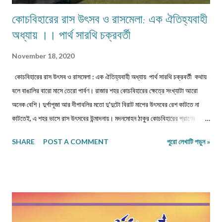
কোচবিহারের রাস উৎসব ও রাসমেলা: এক ঐতিহ্যবাহী
অধ্যায় ।। পার্থ সারথি চক্রবর্তী
November 18, 2020
কোচবিহারের রাস উৎসব ও রাসমেলা : এক ঐতিহ্যবাহী অধ্যায় পার্থ সারথি চক্রবর্তী কথায়
বলে বাঙালির বারো মাসে তেরো পার্বণ। রাজার শহর কোচবিহারের ক্ষেত্রে সংখ্যাটা আরো
অনেক বেশি। দুর্গাপূজা আর দীপাবলির মতো দু'দুটো বিরাট মাপের উৎসবের রেশ কাটতে না
কাটতেই, এ শহর ভাসে রাস উৎসবের উন্মাদনায়। মদনমোহন ঠাকুর কোচবিহারের প্রাণের
ঠাকুর। তাঁকে নিয়ে সবার আবেগ আর শ্রদ্ধা ও ভালবাসা এখানে বাঁধনছাড়া। এক অপূর্ব
SHARE
POST A COMMENT
পুরো লেখাটি পড়ুন »
মিলনোৎসবের চেহারা নেওয়া এই উৎসব ঐতিহ্যবাহী ও ঐতিহাসিক। জন, মত, সম্প্রদায়ের
উর্ধে এই উৎসবের গ্রহণযোগ্যতা। সময়ের কষ্টি পাথরে পরীক্ষিত! এক প্রাণের উৎসব, যা
বহুদিন ধরেই গোটা উত্তরবঙ্গের সর্ববৃহৎ উৎসবে পর্যবসিত।কোচবিহারের এই রাস উৎসবকে
কেন্দ্র করে যে মেলা হয় তাও সময়ের হাত ধরে অনেক বদলে গেছে। এসেছে আধুনিকতার ছোঁয়া!
শৈশবে বাবার হাত ধরে যে মেলা দেখেছি তা চরিত্র ও আকৃতি দু'দিক থেকেই বদলে গেছে। গত
পঁচিশ বছর ধরে খুব কাছে থেকে এই উৎসব ও মেলা দেখা, অনুভব করার সুযোগ হয়েছে। যা