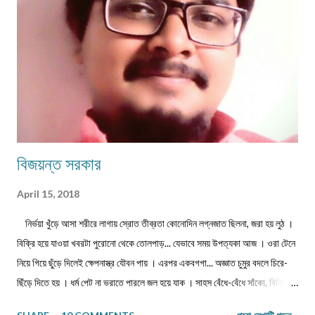
বিজয়ন্ত সরকার
April 15, 2018
নির্ভয়া খুঁড়ে আসা শরীরে লাগায় স্রোত তীব্রতা কোনোদিন লগ্নজাত ছিলনা, জরা হয় লুঠ ।
বিক্রি হয়ে যাওয়া খবরটা পুরোনো থেকে তোলপাড়... যেভাবে সময় উপত্যকা আজ । ওরা টেনে
নিয়ে গিয়ে ছুঁড়ে দিলেই ক্ষেপনাস্ত্র যৌবন পায় । এরপর একবগগা... অজ্ঞাত চুমুর বদলে চিরে-
ছিঁড়ে দিতে হয় । ধর্ম পেট না ভরাতে পারলে জল হয়ে যাক । সাহস বেঁধে-বেঁধে সাঁকো, বিনিময়ে
প্রজাপতির ভিড় বাড়ুক । ...এবং মাথা নুইয়ে নেওয়াদের ইন্তেকাল । পাতায়-শাখায় দেখা