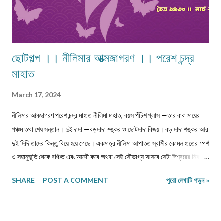
ছোটগল্প ।। নীলিমার আত্মজাগরণ ।। পরেশ চন্দ্র
মাহাত
March 17, 2024
নীলিমার আত্মজাগরণ পরেশ চন্দ্র মাহাত নীলিমা মাহাত, বয়স পঁচিশ প্লাস —তার বাবা মায়ের
পঞ্চম তথা শেষ সন্তান। দুই দাদা —বড়দাদা শঙ্কর ও ছোটদাদা বিজয়। বড় দাদা শঙ্কর আর
দুই দিদি তাদের কিন্তু বিয়ে হয়ে গেছে। একমাত্র নীলিমা আপাতত স্বামীর কোমল হাতের স্পর্শ
ও সহানুভূতি থেকে বঞ্চিত এবং আদৌ কবে অথবা সেই সৌভাগ্য আসবে সেটা ঈশ্বরের নিকটই
একমাত্র জ্ঞাত। সেই সঙ্গে দুবছরের সিনিয়র ছোটদাদা বিজয়েরও নীলিমার মতো অবস্থা।
SHARE
POST A COMMENT
পুরো লেখাটি পড়ুন »
তারও জীবনসঙ্গিনী জুটেনি। মোট সাতজন সদস্য নিয়ে গঠিত সংসার নীলিমাদের পরিবার।
মধ্যবিত্ত পরিবার —মধ্যবিত্ত পরিবার না বলে যদি নিম্নবিত্ত বলা হয় তবুও কোনো
অত্যুক্তি করা হয় না। বাবার প্রত্যেকদিনের আয়ের উপর ভিত্তি করেই চলে সংসার। এই