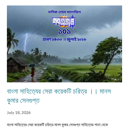
কঠোর এবং কঠিন পরিস্থিতিতেও নীলিমার মা শ্রীমতী মেনকা‚ সংসার সামলে তার ছেলেমেয়েদের
পড়াশুনার প্রতি যথেষ্ট তৎপর ও সহানুভূতিশীল। তাদের পড়াশুনায় কোনো খামতি রাখেননি।
যথা সময়ে তাদেরকে বিদ্যালয়ের মুখ দেখিয়েছে – টিউশনের বন্দোবস্ত করেছে। তাদের জীবন
যাতে সুখকর হয় সেটাই প্রতিদিন ভগবানের কাছে প্রার্থনা করেছে। পাঁচ-পাঁচটি ছেলেমেয়ের
মধ্যে সবাইকে উচ্চশিক্ষিত করে তোলা একপ...
বাংলা সাহিত্যের সেরা কয়েকটি চরিত্র ।। মানস
কুমার সেনগুপ্ত
July 18, 2026
বাংলা সাহিত্যের সেরা কয়েকটি চরিত্র মানস কুমার সেনগুপ্ত সাহিত্যের পাতা থেকে