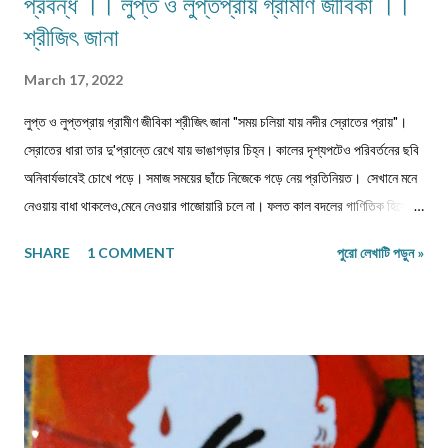
প্রবন্ধ ।। লুপ্ত ও লুপ্তপ্রায় গ্রামীণ জীবিকা ।।
শ্রীজিৎ জানা
March 17, 2022
লুপ্ত ও লুপ্তপ্রায় গ্রামীণ জীবিকা শ্রীজিৎ জানা "সময় চলিয়া যায় নদীর স্রোতের প্রায়"।
স্রোতের ধারা তার দু'প্রান্তে রেখে যায় ভাঙাগড়ার চিহ্ন। কালের দৃশ্যপটেও পরিবর্তনের ছবি
অনিবার্যভাবেই চোখে পড়ে। সমাজ সময়ের ছাঁচে নিজেকে গড়ে নেয় প্রতিনিয়ত। সেখানে মনে
নেওয়ায় বাধা থাকলেও,মেনে নেওয়ার গাজোয়ারি চলে না। ফলত কাল বদলের গাণিতিক হিসেবে
জীবন ও জীবিকার যে রদবদল,তাকেই বোধকরি সংগ্রাম বলা যায়। জীবন সংগ্রাম অথবা টিকে
SHARE
1 COMMENT
পুরো লেখাটি পড়ুন »
থাকার সংগ্রাম। মানুষের জীবনযাপনের ক্ষেত্রে আজকে যা অত্যাবশ্যকীয় কাল তার বিকল্প রূপ
পেতে পারে অথবা তা অনাবশ্যক হওয়াও স্বাভাবিক। সেক্ষেত্রে উক্ত বিষয়টির পরিষেবা
দানকারী মানুষদের প্রতিবন্ধকতার সম্মুখীন হওয়া অস্বাভাবিক নয়। এক কালে গাঁয়ে কত
ধরনের পেশার মানুষদের চোখে পোড়তো। কোন পেশা ছিল সম্বৎসরের,আবার কোন পেশা
এককালীন। সব পেশার লোকেরাই কত নিষ্ঠা ভরে গাঁয়ে তাদের পরিষেবা দিত। বিনিময়ে
সামান্য আয় হত তাদের। আর সেই আয়টুকুই ছিল তাদের সংসার নির্বাহের একমাত্র উপায়।
কালে কালান্তরে সেই সব পেশা,সেই সব সমাজবন্ধুরা হারিয়ে গ্যাছে। শুধুমাত্র তারা বেঁচে