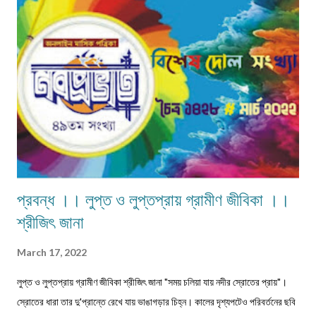
ক্ষুদার্থ, দেখেনা এক টুকরো রুটি। নতুন মন্ত্রী, নতুন রাষ্ট্রপতি সবাই আসে সবার হয় আবর্তন।
হাইরে পিছিয়ে পড়া মানুষ গুলো! তাদের হয়না কোনো পরিবর্তন। আজ 71 বছর আজাদ হয়েও
বোধহয় যে...
প্রবন্ধ ।। লুপ্ত ও লুপ্তপ্রায় গ্রামীণ জীবিকা ।।
শ্রীজিৎ জানা
March 17, 2022
লুপ্ত ও লুপ্তপ্রায় গ্রামীণ জীবিকা শ্রীজিৎ জানা "সময় চলিয়া যায় নদীর স্রোতের প্রায়"।
স্রোতের ধারা তার দু'প্রান্তে রেখে যায় ভাঙাগড়ার চিহ্ন। কালের দৃশ্যপটেও পরিবর্তনের ছবি