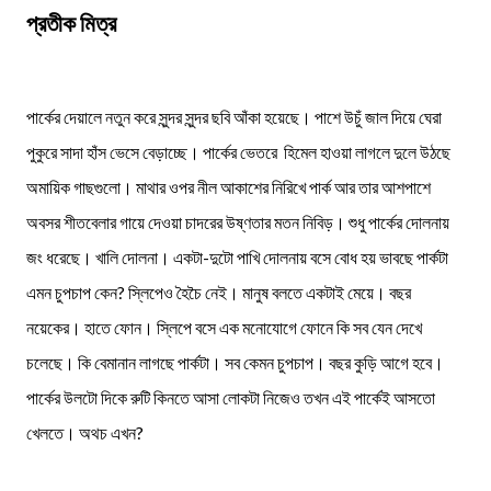
প্রতীক মিত্র
পার্কের দেয়ালে নতুন করে সুন্দর সুন্দর ছবি আঁকা হয়েছে। পাশে উচুঁ জাল দিয়ে ঘেরা
পুকুরে সাদা হাঁস ভেসে বেড়াচ্ছে। পার্কের ভেতরে হিমেল হাওয়া লাগলে দুলে উঠছে
অমায়িক গাছগুলো। মাথার ওপর নীল আকাশের নিরিখে পার্ক আর তার আশপাশে
অবসর শীতবেলার গায়ে দেওয়া চাদরের উষ্ণতার মতন নিবিড়। শুধু পার্কের দোলনায়
জং ধরেছে। খালি দোলনা। একটা-দুটো পাখি দোলনায় বসে বোধ হয় ভাবছে পার্কটা
এমন চুপচাপ কেন? স্লিপেও হৈচৈ নেই। মানুষ বলতে একটাই মেয়ে। বছর
নয়েকের। হাতে ফোন। স্লিপে বসে এক মনোযোগে ফোনে কি সব যেন দেখে
চলেছে। কি বেমানান লাগছে পার্কটা। সব কেমন চুপচাপ। বছর কুড়ি আগে হবে।
পার্কের উলটো দিকে রুটি কিনতে আসা লোকটা নিজেও তখন এই পার্কেই আসতো
খেলতে। অথচ এখন?