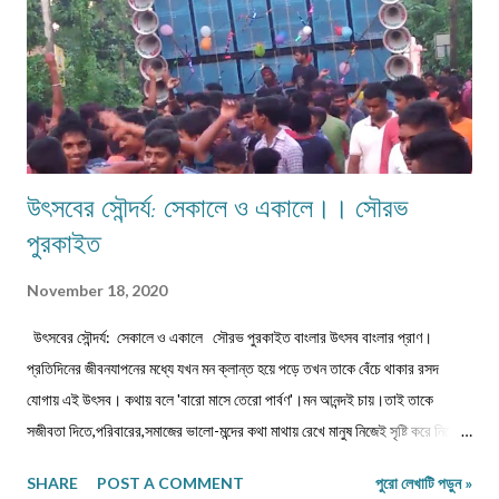
উৎসবের সৌন্দর্য: সেকালে ও একালে।। সৌরভ
পুরকাইত
November 18, 2020
উৎসবের সৌন্দর্য: সেকালে ও একালে সৌরভ পুরকাইত বাংলার উৎসব বাংলার প্রাণ।
প্রতিদিনের জীবনযাপনের মধ্যে যখন মন ক্লান্ত হয়ে পড়ে তখন তাকে বেঁচে থাকার রসদ
যোগায় এই উৎসব। কথায় বলে 'বারো মাসে তেরো পার্বণ'।মন আনন্দই চায়।তাই তাকে
সজীবতা দিতে,পরিবারের,সমাজের ভালো-মন্দের কথা মাথায় রেখে মানুষ নিজেই সৃষ্টি করে নিয়েছে
নানাবিধ উৎসবগুলিকে। একেবারে প্রাচীন কাল থেকে আজ পর্যন্ত মানুষ কখনোই উৎসব বিমুখ
SHARE
POST A COMMENT
পুরো লেখাটি পড়ুন »
ছিল না।উৎসবই তাকে ঘর থেকে বাইরে টেনে এনেছে,চিনতে শিখিয়েছে আনন্দ ভাগ করে