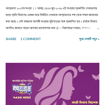
নবপ্রভাত ১০০তম সংখ্যা ।। আষাঢ় ১৪৩৩ জুন ২০২৬ এই সংখ্যায় প্রকাশিত লেখাগুলোর
মধ্যে প্রতি বিভাগের একজন করে নির্বাচিত লেখককে নবপ্রভাতের পক্ষ থেকে সম্মান জানানোর
কথা আছে। সেই নামগুলো আগামী সংখ্যার সূচিপত্রের সঙ্গে প্রকাশিত হবে। (পাঠক হিসাবে
আপনিও জানাতে পারেন আপনার ভালোলাগার কথা।) ---নিরাশাহরণ নস্কর, সম্পাদক,
নবপ্রভাত। সূচিপত্র প্রবন্ধ-নিবন্ধ-ফিচার প্রবন্ধ ।। ভয় ।। শ্রীশুভ্র প্রবন্ধ ।।
SHARE
1 COMMENT
পুরো লেখাটি পড়ুন »
প্রবীণ জনগণ ।। শ্যামল হুদাতী একাকীত্বের ছাদ থেকে পতন : অনিক দত্ত ও মানুষের
নিঃশ... প্রবন্ধ ।। ধাঙড় ।। মোঃ চাঁন মিয়া ফকির প্রবন্ধ ।। অন্ধকারের উৎস হতে
উৎসারিত আলো ।। কুহেলী... প্রবন্ধ ।। নারীর সম্মান ও অধিকার — অলীক কল্পনা, না...
আন্তর্জাতিক খ্যাতি সম্পন্ন ভাষা বিজ্ঞানী অধ্যাপক প... প্রবন্ধ ।। কবি কৃষ্ণচন্দ্র মজুমদার
।। সুমন বিপ্লব ফিচার ।। চা দিবস ।। অশোক বন্দ্যোপাধ্যায় ফিচার ।। বর্তমান
প্রেক্ষাপটে আন্তর্জাতিক জীববৈচিত্... রম্যনাটিকা ।। পাত্র দেখা ।। সুশীল বন্দ্যোপাধ্যায়
ভ্রমণকাহিনি মাজান্দারান: কাস্পিয়ান সাগরের তীর... ঝরণার গান শুনতে ।। ...