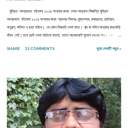
মুদ্রিত নবপ্রভাত বইমেলা ২০২৫ সংখ্যার জন্য লেখা-আহ্বান-বিজ্ঞপ্তি মুদ্রিত
নবপ্রভাত বইমেলা ২০২৫ সংখ্যার জন্য প্রবন্ধ-নিবন্ধ, মুক্তগদ্য, রম্যরচনা, ছোটগল্প,
অণুগল্প, কবিতা ও ছড়া পাঠান। যে-কোন বিষয়েই লেখা যাবে। শব্দ বা লাইন সংখ্যার কড়াকড়ি
বাঁধন নেই। তবে ছোট লেখা পাঠানো ভালো, তাতে অনেককেই সুযোগ দেওয়া যায়। যেমন,
কবিতা/ছড়া ১২-১৬ লাইনের মধ্যে, অণুগল্প/মুক্তগদ্য কমবেশি ৩০০/৩৫০শব্দে, গল্প/রম্যরচনা
SHARE
15 COMMENTS
পুরো লেখাটি পড়ুন »
৮০০-৯০০ শব্দে, প্রবন্ধ/নিবন্ধ ১৫০০-১৬০০ শব্দে। তবে এ বাঁধন 'অবশ্যমান্য' নয়। সম্পূর্ণ
অপ্রকাশিত লেখা পাঠাতে হবে। মনোনয়নের সুবিধার্থে একাধিক লেখা পাঠানো ভালো। তবে
একই মেলেই দেবেন। একজন ব্যক্তি একান্ত প্রয়োজন ছাড়া একাধিক মেল করবেন না।
লেখা মেলবডিতে টাইপ বা পেস্ট করে পাঠাবেন। word ফাইলে পাঠানো যেতে পারে। লেখার
সঙ্গে দেবেন নিজের নাম, ঠিকানা এবং ফোন ও whatsapp নম্বর। (ছবি দেওয়ার দরকার
নেই।) ১) মেলের সাবজেক্ট লাইনে লিখবেন 'মুদ্রিত নবপ্রভাত বইমেলা সংখ্যা ২০২৬-এর
জন্য'। ২) বানানের দিকে বিশেষ নজর দেবেন। ৩) য...