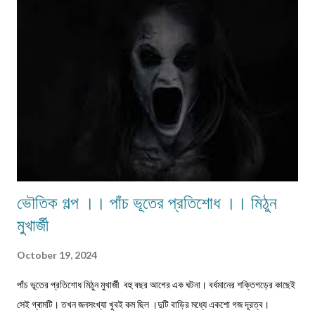
ভৌতিক গল্প ।। পাঁচ ভূতের প্রতিশোধ ।। মিঠুন
মুখার্জী
October 19, 2024
পাঁচ ভূতের প্রতিশোধ মিঠুন মুখার্জী বহু বছর আগের এক ঘটনা। বর্ধমানের শক্তিগড়ের কাছেই
সেই গ্ৰামটি। তখন জনসংখ্যা খুবই কম ছিল ।দুটি বাড়ির মধ্যে একশো গজ দূরত্ব।