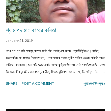
শ্যামাপদ মালাকারের কবিতা
January 21, 2019
চোখ """"""" নদী, অরণ্য, রাতের ফালি চাঁদ- সবেই তো আমার...স্বর্ণপিঁড়িটাও!। সেদিন,
শুকতারাটার গা' মাপতে গিয়ে মনে হল, --ওরা আমার চেয়েও সুখী? দেখিনা একবার গাইতি-শাবল
চালিয়ে... চালালাম। জল-মাটি ভেজা একটা 'চোখ' কুড়িয়ে ফিরলাম! সেই চোখদিয়ে দেখি-- শেষ
বিকেলের নিরন্ন আঁচে ঝলসানো বুকে নীড়ে ফিরছে ধূলিমাখা কত কাল পা, কি শান্তি - কি
তৃষ্ণা! পাতাক্ষোয়া কোদালেরর মাথায় ঝরেপড়া ললাটের ঘামে, কারা যেন জীবন শাণ দেয়!
SHARE
POST A COMMENT
পুরো লেখাটি পড়ুন »
রুক্ষঠোঁটের আবরণে এক সময় নেমে আসে শিশিরস্নাত কালনিশি-- মাঝের ব্যবধান মুছে দেয়
প্রতিশ্রুতির ভীড়- - পূর্বজনমের নিদর্শনচুম্বন শেষে হেরে যায় কার মমতাজ-- ম্লান হয়ে যায়
কত পিঁড়ি! ... ম্লান হয়ে যায় কত পিঁড়ি! ... ম্লা...