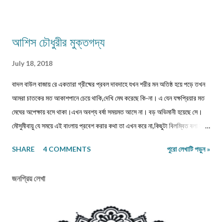
আশিস চৌধুরীর মুক্তগদ্য
July 18, 2018
বাদল বাউল বাজায় রে একতারা গ্রীষ্মের প্রবল দাবদাহে যখন শরীর মন অতিষ্ঠ হয়ে পড়ে তখন
আমরা চাতকের মত আকাশপানে চেয়ে থাকি,দেখি মেঘ করেছে কি-না। এ যেন যক্ষপ্রিয়ার মত
মেঘের অপেক্ষায় বসে থাকা।এখন অবশ্য বর্ষা সময়মত আসে না। বড় অভিমানী হয়েছে সে।
মৌসুমীবায়ু যে সময়ে এই বাংলায় প্রবেশ করার কথা তা এখন করে না,কিছুটা বিলম্বিত বলা যায়
। ঋতুচক্রে এখন অদ্ভুত পরিবর্তন ঘটে গেছে বিশ্ব-উষ্ণায়নের কারণে একথা আমরা আজ
SHARE
4 COMMENTS
পুরো লেখাটি পড়ুন »
সকলেই জানি।আর এই বিশ্ব-উষ্ণায়নের মূল কারণ হচ্ছে অতি আধুনিক মানুষের লাগামছাড়া
ভোগবিলাস।কাজেই বর্ষার আগমন একটু দেরিতে হলেও আমরা আগের মত অস্থির হই
জনপ্রিয় লেখা
না,অনেকটা গা-সওয়া হয়ে গেছে। সুতরাং বর্ষা দেরি করলেও আমরা তাকে অভ্যর্থনা জানাতে
কার্পণ্য করি না।তার আগমনে আমাদের হৃদয় ময়ূরের মত নেচে ওঠে।আমরা যেন এইভাবে
অভ্যর্থনা জানাই-‘এসো শ্যামল সুন্দর/আনো তব তাপহরা তৃষাহরা সঙ্গসুধা। ’ ঋতুচক্রের