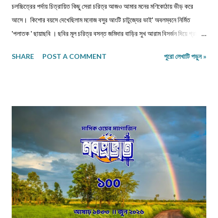
চলচ্চিত্রের পর্দায় চিত্রায়িত কিছু সেরা চরিত্র আজও আমার মনের মণিকোঠায় ভীড় করে
আসে। কিশোর বয়সে দেখেছিলাম মনোজ বসুর আংটি চাটুজ্যের ভাই' অবলম্বনে নির্মিত
'পলাতক ' ছায়াছবি ‌। ছবির মূল চরিত্র বসন্ত জমিদার বাড়ির সুখ আরাম বিসর্জন দিয়ে গ্রামের
পথে, মুক্ত প্রকৃতির মাঝে নিজেকে সঁপে দিতে চেয়েছে। গানপাগল বসন্ত চরিত্রের সঙ্গে
SHARE
POST A COMMENT
পুরো লেখাটি পড়ুন »
নিজেকে একাত্ম করে নিয়ে ভেবেছি, এমনটা যদি আমি পারতাম। ছবিতে বসন্ত জীবন পথের
পথিক হয়ে সংসার ছেড়ে, ঠিকানাবিহীন হয়ে বেরিয়ে পড়েছিল মনের খবর খুঁজতে। রবীন্দ্রনাথের
'অতিথি ' গল্প নিয়ে নির্মিত ছায়াছবির মূল চরিত্র তারাপদও কৈশোরকালেই বেড়িয়ে পড়েছিল
ঘরের বাঁধন ছেড়ে। মুক্ত প্রকৃতির কোলে তারাপদর সঙ্গে গেয়ে উঠেছি-' 'এই আকাশে আমার
মুক্তি আলোয় আলোয়, আমার মুক্তি ধূলায় ধূলায় ঘাসে ঘাসে। যৌবনকালে দেখা রমাপদ
চৌধুরীর উপন্যাস 'বনপলাশীর পদাবলী অবলম্বনে নির্মিত ছায়াছবির মূল চরিত্র উদাস গেয়ে
উঠেছে -' মনের কথা কারে বলি আর,...