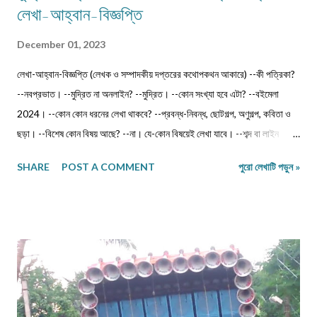
লেখা-আহ্বান-বিজ্ঞপ্তি
December 01, 2023
লেখা-আহ্বান-বিজ্ঞপ্তি (লেখক ও সম্পাদকীয় দপ্তরের কথোপকথন আকারে) --কী পত্রিকা?
--নবপ্রভাত। --মুদ্রিত না অনলাইন? --মুদ্রিত। --কোন সংখ্যা হবে এটা? --বইমেলা
2024। --কোন কোন ধরনের লেখা থাকবে? --প্রবন্ধ-নিবন্ধ, ছোটগল্প, অণুগল্প, কবিতা ও
ছড়া। --বিশেষ কোন বিষয় আছে? --না। যে-কোন বিষয়েই লেখা যাবে। --শব্দ বা লাইন
সংখ্যার কোন বাঁধন আছে? --না। নেই। তবে ছোট লেখা পাঠানো ভালো (যেমন, কবিতা 12-
SHARE
POST A COMMENT
পুরো লেখাটি পড়ুন »
14 লাইনের মধ্যে, অণুগল্প কমবেশি 200/250শব্দে)। তাতে অনেককেই সুযোগ দেওয়া যায়।
--ক'টি লেখা পাঠাতে হবে? --মনোনয়নের সুবিধার্থে একাধিক লেখা পাঠানো ভালো। --ফেসবুক
বা অন্য কোন প্লাটফর্মে প্রকাশিত লেখা কি পাঠানো যাবে? --না। সম্পূর্ণ অপ্রকাশিত লেখা
পাঠাতে হবে। --পত্রিকা কোন সময়ে প্রকাশিত হবে? --জানুয়ারি 2024-এর দ্বিতীয়
সপ্তাহে। --লেখা পাঠানোর শেষতারিখ কত? -- 17 ডিসেম্বর 2023। --কীভাবে পাঠাতে
হবে? --মেলবডিতে টাইপ বা পেস্ট করে পাঠাবেন। word ফাইলে পাঠানো যেতে পারে। --
লেখার সঙ্গে কী কী দিতে হবে? --নিজের নাম, ঠিকানা এবং ফোন ও whatsapp নম্বর। (ছবি
দেওয়ার দরকার নেই।) --বিশেষ সতর্কতা কিছু ? --১)মেলের সাবজেক্ট লাইনে লিখবেন '...