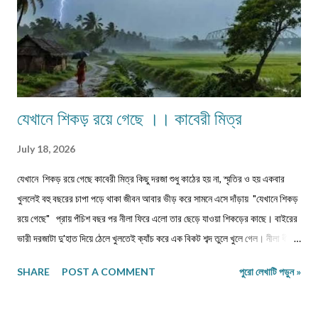
যেখানে শিকড় রয়ে গেছে ।। কাবেরী মিত্র
July 18, 2026
যেখানে শিকড় রয়ে গেছে কাবেরী মিত্র কিছু দরজা শুধু কাঠের হয় না, স্মৃতির ও হয় একবার
খুললেই বহু বছরের চাপা পড়ে থাকা জীবন আবার ভীড় করে সামনে এসে দাঁড়ায় "যেখানে শিকড়
রয়ে গেছে" প্রায় পঁচিশ বছর পর নীলা ফিরে এলো তার ছেড়ে যাওয়া শিকড়ের কাছে। বাইরের
ভারী দরজাটা দু'হাত দিয়ে ঠেলে খুলতেই ক্যাঁচ করে এক বিকট শব্দ তুলে খুলে গেল। নীলা ধীরে
ধীরে ভিতরে প্রবেশ করল। কত বছর পর! অথচ মনে হলো, সময় যেন এই বাড়ির উঠোনে এসে
SHARE
POST A COMMENT
পুরো লেখাটি পড়ুন »
থমকে দাঁড়িয়ে আছে। আজও একইভাবে দাঁড়িয়ে আছে উঠোনের একধারে নিজে থেকে বেড়ে
ওঠা সেই শিউলি গাছটা। শরৎ এলেই যার ফুলের গন্ধে চারদিক ভরে উঠত। সেই গন্ধই যেন
জানিয়ে দিত—মা দুর্গা আসছেন। ভোরবেলা ফুল তোলা নিয়ে নীলা আর ওর বোনের মধ্যে রোজ