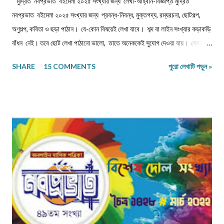
মুদ্রিত নবপ্রভাত বইমেলা ২০২৫ সংখ্যার জন্য লেখা-আহ্বান-বিজ্ঞপ্তি মুদ্রিত
নবপ্রভাত বইমেলা ২০২৫ সংখ্যার জন্য প্রবন্ধ-নিবন্ধ, মুক্তগদ্য, রম্যরচনা, ছোটগল্প,
অণুগল্প, কবিতা ও ছড়া পাঠান। যে-কোন বিষয়েই লেখা যাবে। শব্দ বা লাইন সংখ্যার কড়াকড়ি
বাঁধন নেই। তবে ছোট লেখা পাঠানো ভালো, তাতে অনেককেই সুযোগ দেওয়া যায়। যেমন,
কবিতা/ছড়া ১২-১৬ লাইনের মধ্যে, অণুগল্প/মুক্তগদ্য কমবেশি ৩০০/৩৫০শব্দে, গল্প/রম্যরচনা
SHARE
15 COMMENTS
পুরো লেখাটি পড়ুন »
৮০০-৯০০ শব্দে, প্রবন্ধ/নিবন্ধ ১৫০০-১৬০০ শব্দে। তবে এ বাঁধন 'অবশ্যমান্য' নয়। সম্পূর্ণ
অপ্রকাশিত লেখা পাঠাতে হবে। মনোনয়নের সুবিধার্থে একাধিক লেখা পাঠানো ভালো। তবে
একই মেলেই দেবেন। একজন ব্যক্তি একান্ত প্রয়োজন ছাড়া একাধিক মেল করবেন না।
লেখা মেলবডিতে টাইপ বা পেস্ট করে পাঠাবেন। word ফাইলে পাঠানো যেতে পারে। লেখার
সঙ্গে দেবেন নিজের নাম, ঠিকানা এবং ফোন ও whatsapp নম্বর। (ছবি দেওয়ার দরকার
নেই।) ১) মেলের সাবজেক্ট লাইনে লিখবেন 'মুদ্রিত নবপ্রভাত বইমেলা সংখ্যা ২০২৬-এর
জন্য'। ২) বানানের দিকে বিশেষ নজর দেবেন। ৩) য...