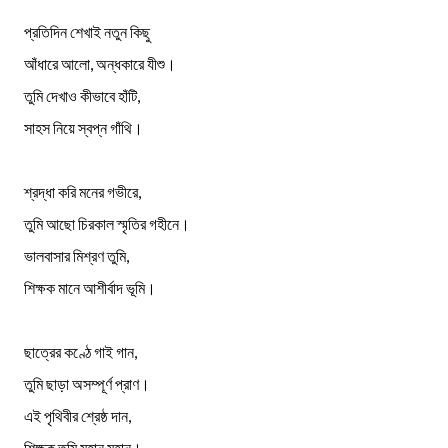
প্রতিদিন শেখাই নতুন কিছু
আঁধারে আলো, অন্ধকারে যীশু।
তুমি দেখাও কীভাবে হাঁটি,
সাহস নিয়ে স্বপ্ন গাঁথি।
শ্রদ্ধা করি মনের গভীরে,
তুমি আছো চিরকাল স্মৃতির গহীনে।
ভালবাসার মিশ্রণ তুমি,
শিক্ষক মানে আশীর্বাদ ভূমি।
ছাত্রের কণ্ঠে গাই গান,
তুমি ছাড়া অসম্পূর্ণ প্রাণ।
এই পৃথিবীর শ্রেষ্ঠ দান,
শিক্ষক তুমি মহান মহান।