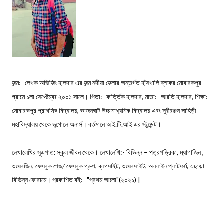
জন্ম:- লেখক অভিজিৎ হালদার এর জন্ম নদীয়া জেলার অন্তর্গত হাঁসখালি ব্লকের মোবারকপুর
গ্রামে ১লা সেপ্টেম্বর ২০০১ সালে। পিতা:- কার্ত্তিক হালদার, মাতা:- আরতি হালদার, শিক্ষা:-
মোবারকপুর প্রাথমিক বিদ্যালয়, ভাজনঘাট উচ্চ মাধ্যমিক বিদ্যালয় এবং সুধীরঞ্জন লাহিড়ী
মহাবিদ্যালয় থেকে ভূগোলে অনার্স। বর্তমানে আই.টি.আই এর স্টুডেন্ট।
লেখালেখির সূএপাত: স্কুল জীবন থেকে। লেখালেখি:- বিভিন্ন – পত্রপত্রিকা, ম্যাগাজিন ,
ওয়েবজিন, ফেসবুক পেজ/ ফেসবুক গ্রুপ, ব্লগসাইট, ওয়েবসাইট, অনলাইন প্লাটফর্ম, এছাড়া
বিভিন্ন ফোরামে। প্রকাশিত বই:- "প্রথম আলো"(২০২১) |