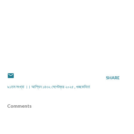
SHARE
৯১তম সংখ্যা ।। আশ্বিন ১৪৩২ সেপ্টেম্বর ২০২৫
গুচ্ছকবিতা
Comments