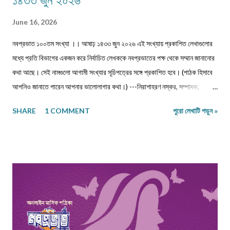
১৪৩৩ জুন ২০২৬
June 16, 2026
নবপ্রভাত ১০০তম সংখ্যা ।। আষাঢ় ১৪৩৩ জুন ২০২৬ এই সংখ্যায় প্রকাশিত লেখাগুলোর
মধ্যে প্রতি বিভাগের একজন করে নির্বাচিত লেখককে নবপ্রভাতের পক্ষ থেকে সম্মান জানানোর
কথা আছে। সেই নামগুলো আগামী সংখ্যার সূচিপত্রের সঙ্গে প্রকাশিত হবে। (পাঠক হিসাবে
আপনিও জানাতে পারেন আপনার ভালোলাগার কথা।) ---নিরাশাহরণ নস্কর, সম্পাদক,
নবপ্রভাত। সূচিপত্র প্রবন্ধ-নিবন্ধ-ফিচার প্রবন্ধ ।। ভয় ।। শ্রীশুভ্র প্রবন্ধ ।।
SHARE
1 COMMENT
পুরো লেখাটি পড়ুন »
প্রবীণ জনগণ ।। শ্যামল হুদাতী একাকীত্বের ছাদ থেকে পতন : অনিক দত্ত ও মানুষের
নিঃশ... প্রবন্ধ ।। ধাঙড় ।। মোঃ চাঁন মিয়া ফকির প্রবন্ধ ।। অন্ধকারের উৎস হতে
উৎসারিত আলো ।। কুহেলী... প্রবন্ধ ।। নারীর সম্মান ও অধিকার — অলীক কল্পনা, না...
আন্তর্জাতিক খ্যাতি সম্পন্ন ভাষা বিজ্ঞানী অধ্যাপক প... প্রবন্ধ ।। কবি কৃষ্ণচন্দ্র মজুমদার
।। সুমন বিপ্লব ফিচার ।। চা দিবস ।। অশোক বন্দ্যোপাধ্যায় ফিচার ।। বর্তমান
প্রেক্ষাপটে আন্তর্জাতিক জীববৈচিত্... রম্যনাটিকা ।। পাত্র দেখা ।। সুশীল বন্দ্যোপাধ্যায়
ভ্রমণকাহিনি মাজান্দারান: কাস্পিয়ান সাগরের তীর... ঝরণার গান শুনতে ।। ...