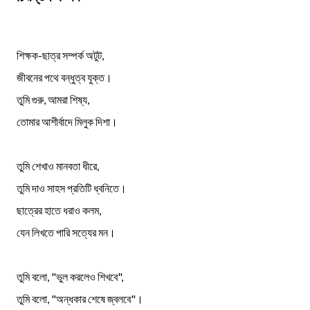
শিক্ষক-ছাত্র সম্পর্ক অটুট,
জীবনের পথে বন্ধুত্ব যুক্ত।
তুমি গুরু, আমরা শিষ্য,
তোমার আশীর্বাদে মিলুক দিশা।
তুমি শেখাও মানবতা ধীরে,
তুমি দাও সাহস প্রতিটি ধ্বনিতে।
ছাত্রের হাতে ধরাও কলম,
যেন লিখতে পারি সত্যের মন।
তুমি বলো, "ভুল করলেও শিখবে",
তুমি বলো, "অন্ধকার শেষে জ্বলবে"।