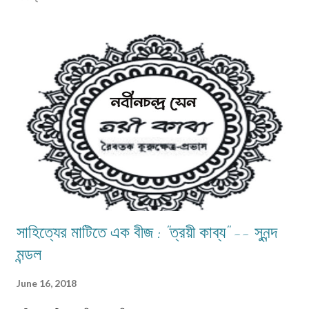
কার্পণ্য করি না।তার আগমনে আমাদের হৃদয় ময়ূরের মত নেচে ওঠে।আমরা যেন এইভাবে
অভ্যর্থনা জানাই-‘এসো শ্যামল সুন্দর/আনো তব তাপহরা তৃষাহরা সঙ্গসুধা। ’ ঋতুচক্রের
নিয়মানুযায়ী আষাঢ় , শ্রাবণ-এই দু ’ মাস বর্ষাকাল।তা সত্ত্বেও ভাদ্রমাসেও কিন্ত যথেষ্ট বৃষ্টি
হয়।তবু আষাঢ়-শ্রাবণ কে নিয়েই আমাদের যত কাব্য , গান আর নস্টালজিয়া।এই মুহূর্তে
আমারই মনে পড়ে গেল-আষাঢ় শ্রাবণ মানে না তো মন..... ...
সাহিত্যের মাটিতে এক বীজ : "ত্রয়ী কাব্য" -- সুনন্দ
মন্ডল
June 16, 2018