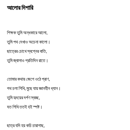
আলোর দিশারি
শিক্ষক তুমি অন্ধকারে আলো,
তুমি পথ দেখাও অচেনা কালো।
ছাত্রের চোখে স্বপ্নের বাতি,
তুমি জ্বালাও প্রতিদিন রাতে।
তোমার কথায় জেগে ওঠে প্রাণ,
পথ চলা শিখি, মুছে যায় জ্ঞানহীন ধ্যান।
তুমি হৃদয়ের দর্পণ স্বচ্ছ,
যত শিখি ততই হই স্পষ্ট।
ছাত্র যদি হয় কচি চারাগাছ,