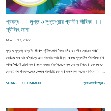
প্রবন্ধ ।। লুপ্ত ও লুপ্তপ্রায় গ্রামীণ জীবিকা ।।
শ্রীজিৎ জানা
March 17, 2022
লুপ্ত ও লুপ্তপ্রায় গ্রামীণ জীবিকা শ্রীজিৎ জানা "সময় চলিয়া যায় নদীর স্রোতের প্রায়"।
স্রোতের ধারা তার দু'প্রান্তে রেখে যায় ভাঙাগড়ার চিহ্ন। কালের দৃশ্যপটেও পরিবর্তনের ছবি
অনিবার্যভাবেই চোখে পড়ে। সমাজ সময়ের ছাঁচে নিজেকে গড়ে নেয় প্রতিনিয়ত। সেখানে মনে
নেওয়ায় বাধা থাকলেও,মেনে নেওয়ার গাজোয়ারি চলে না। ফলত কাল বদলের গাণিতিক হিসেবে
জীবন ও জীবিকার যে রদবদল,তাকেই বোধকরি সংগ্রাম বলা যায়। জীবন সংগ্রাম অথবা টিকে
SHARE
1 COMMENT
পুরো লেখাটি পড়ুন »
থাকার সংগ্রাম। মানুষের জীবনযাপনের ক্ষেত্রে আজকে যা অত্যাবশ্যকীয় কাল তার বিকল্প রূপ
পেতে পারে অথবা তা অনাবশ্যক হওয়াও স্বাভাবিক। সেক্ষেত্রে উক্ত বিষয়টির পরিষেবা
দানকারী মানুষদের প্রতিবন্ধকতার সম্মুখীন হওয়া অস্বাভাবিক নয়। এক কালে গাঁয়ে কত
ধরনের পেশার মানুষদের চোখে পোড়তো। কোন পেশা ছিল সম্বৎসরের,আবার কোন পেশা