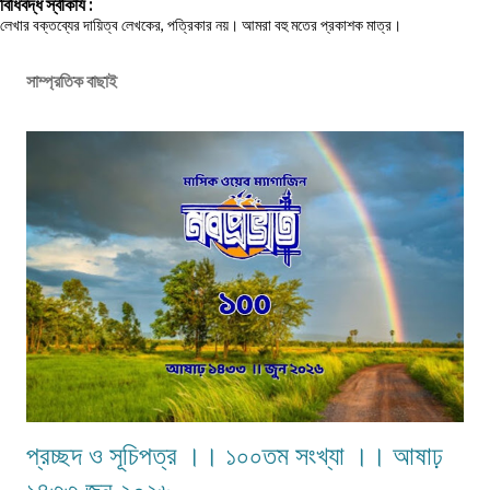
বিধিবদ্ধ স্বীকার্য :
লেখার বক্তব্যের দায়িত্ব লেখকের, পত্রিকার নয়। আমরা বহু মতের প্রকাশক মাত্র।
সাম্প্রতিক বাছাই
প্রচ্ছদ ও সূচিপত্র ।। ১০০তম সংখ্যা ।। আষাঢ়