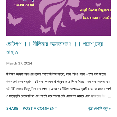
ছোটগল্প ।। নীলিমার আত্মজাগরণ ।। পরেশ চন্দ্র
মাহাত
March 17, 2024
নীলিমার আত্মজাগরণ পরেশ চন্দ্র মাহাত নীলিমা মাহাত, বয়স পঁচিশ প্লাস —তার বাবা মায়ের
পঞ্চম তথা শেষ সন্তান। দুই দাদা —বড়দাদা শঙ্কর ও ছোটদাদা বিজয়। বড় দাদা শঙ্কর আর
দুই দিদি তাদের কিন্তু বিয়ে হয়ে গেছে। একমাত্র নীলিমা আপাতত স্বামীর কোমল হাতের স্পর্শ
ও সহানুভূতি থেকে বঞ্চিত এবং আদৌ কবে অথবা সেই সৌভাগ্য আসবে সেটা ঈশ্বরের নিকটই
একমাত্র জ্ঞাত। সেই সঙ্গে দুবছরের সিনিয়র ছোটদাদা বিজয়েরও নীলিমার মতো অবস্থা।
SHARE
POST A COMMENT
পুরো লেখাটি পড়ুন »
তারও জীবনসঙ্গিনী জুটেনি। মোট সাতজন সদস্য নিয়ে গঠিত সংসার নীলিমাদের পরিবার।