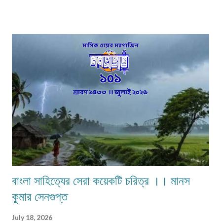
মধ্যবিত্ত পরিবার —মধ্যবিত্ত পরিবার না বলে যদি নিম্নবিত্ত বলা হয় তবুও কোনো
অত্যুক্তি করা হয় না। বাবার প্রত্যেকদিনের আয়ের উপর ভিত্তি করেই চলে সংসার। এই
কঠোর এবং কঠিন পরিস্থিতিতেও নীলিমার মা শ্রীমতী মেনকা‚ সংসার সামলে তার ছেলেমেয়েদের
পড়াশুনার প্রতি যথেষ্ট তৎপর ও সহানুভূতিশীল। তাদের পড়াশুনায় কোনো খামতি রাখেননি।
যথা সময়ে তাদেরকে বিদ্যালয়ের মুখ দেখিয়েছে – টিউশনের বন্দোবস্ত করেছে। তাদের জীবন
যাতে সুখকর হয় সেটাই প্রতিদিন ভগবানের কাছে প্রার্থনা করেছে। পাঁচ-পাঁচটি ছেলেমেয়ের
মধ্যে সবাইকে উচ্চশিক্ষিত করে তোলা একপ...
বাংলা সাহিত্যের সেরা কয়েকটি চরিত্র ।। মানস
কুমার সেনগুপ্ত
July 18, 2026