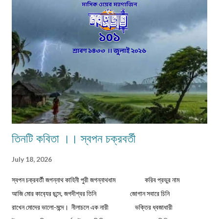
এককালীন। সব পেশার লোকেরাই কত নিষ্ঠা ভরে গাঁয়ে তাদের পরিষেবা দিত। বিনিময়ে
সামান্য আয় হত তাদের। আর সেই আয়টুকুই ছিল তাদের সংসার নির্বাহের একমাত্র উপায়।
কালে কালান্তরে সেই সব পেশা,সেই সব সমাজবন্ধুরা হারিয়ে গ্যাছে। শুধুমাত্র তারা বেঁচে
আছে অগ্রজের গল্পকথায়,আর বিভিন...
তিনটি কবিতা ।। স্বপন চক্রবর্তী
July 18, 2026
স্বপন চক্রবর্তী জগন্নাথ কাহিনী পুরী জগন্নাথধাম করিব প্রভুর নাম
আজি মোর কাব‍্যের ছন্দে, জগদীশ্বর তিনি জোগান সবারে চিনি
রাখেন মোদের ভালো-মন্দে। নীলাচলে এক নারী ভক্তির ধ্বজাধারী