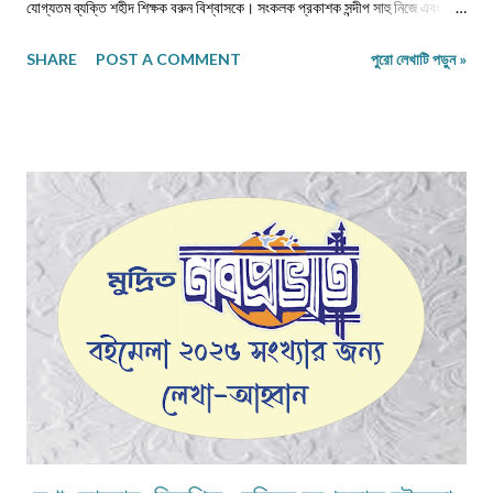
যোগ্যতম ব্যক্তি শহীদ শিক্ষক বরুন বিশ্বাসকে। সংকলক প্রকাশক সন্দীপ সাহু নিজে এবং
বিশিষ্ট কবি সাহিত্যিকদের দিয়ে লিখিয়ে নিয়েছেন এমন কিছু কবিতা, যা শুধুমাত্র শব্দ ও ছন্দের
SHARE
POST A COMMENT
পুরো লেখাটি পড়ুন »
অনুবন্ধ নয়, এক একটি অগ্নিবাণী।আসলে জীবনকে দেখার স্বাতন্ত্র‍্যে কবিরা সব সময়ই
অগ্রগণ্য এবং অনন্য।যুগ ও জীবন দ্বন্দ্বের কণ্ঠস্বরকে আশ্রয় করে,একদিকে মনের প্রবল
দাহ ও অন্যদিকে নির্যাতিতা শিশুকন্যা ও নারীর প্রতি মনের গভীর আকুলতা থেকে প্রকাশ
পেয়েছে "আসিফা এবং" এর কবিতাগুলি।এক অন্ধকার সময়ের মুখোমুখি আমরা,সেই অন্ধকার
আমাদের নিয়ে এসেছে সামাজিক অবক্ষয়ের শেষধাপে যেখানে নৈতিকতা,পাপবোধ,গ্লানিকে সরিয়ে
রেখে, সমাজের বানানো নিয়মকে তোয়াক্কা না করে,অনায়াস দক্ষতায় ও ক্ষিপ্রতায় নিজেরই
ধর্মচেতনাকে জলাঞ্জলি দিয়ে কিছু মানুষ তার পশুত্বের পরিচয় দিয়েছে ধর্ষণ ও ন...