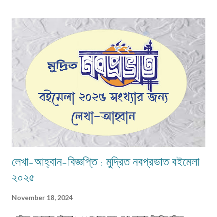
ঝগড়া বাঁধত। কেউই এত সকালে ঘুম থেকে উঠে ফুল তুলতে রাজি হতো না। অথচ ঠাম্মির হুকুম
—দুই বোনকেই ফুল তুলতে হবে। দেখতে দেখতে মহালয়ার দিন এসে যেত। ভোরবেলায়
বীরেন্দ্রকৃষ্ণ ভদ্রের কণ্ঠে চণ্ডীপাঠ শুরু হতেই সারা বাড়ি যেন এক মঙ্গলময় আবহে ভরে
উঠত। সেই দিন থেকেই শুরু হয়ে যেত মা, কাকিমা আর জেঠিমাদের ব্যস্ততা। পুজোয় আসা
অতিথিদের জন্য নানারকম মিষ্টি তৈরির ধুম পড়ে ...
লেখা-আহ্বান-বিজ্ঞপ্তি : মুদ্রিত নবপ্রভাত বইমেলা
২০২৫
November 18, 2024