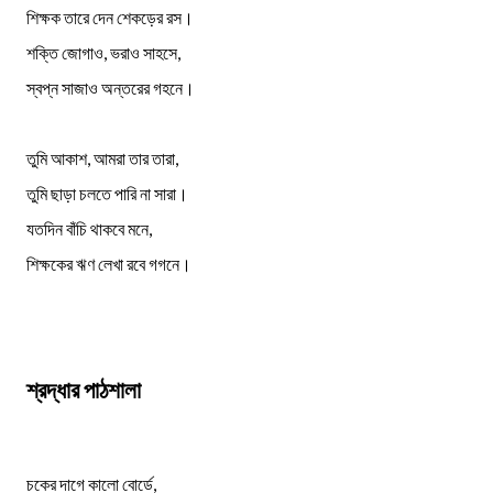
শিক্ষক তারে দেন শেকড়ের রস।
শক্তি জোগাও, ভরাও সাহসে,
স্বপ্ন সাজাও অন্তরের গহনে।
তুমি আকাশ, আমরা তার তারা,
তুমি ছাড়া চলতে পারি না সারা।
যতদিন বাঁচি থাকবে মনে,
শিক্ষকের ঋণ লেখা রবে গগনে।
শ্রদ্ধার পাঠশালা
চকের দাগে কালো বোর্ডে,