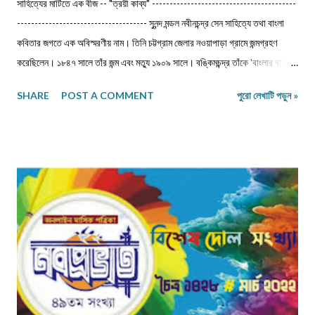
সাহিত্যের মাটিতে এক বীজ -- "ত্রয়ী কাব্য" -----------------------------------------
------------------------------------- সুনন্দ মন্ডল নবীনচন্দ্র সেন সাহিত্যে তথা বাংলা
কবিতার জগতে এক অবিস্মরণীয় নাম। তিনি চট্টগ্রাম জেলার নওয়াপাড়া গ্রামে জন্মগ্রহণ
করেছিলেন। ১৮৪৭ সালে তাঁর জন্ম এবং মত্যু ১৯০৯ সালে। বঙ্কিমচন্দ্র তাঁকে 'বাংলার বায়রন'
বলেছেন। ‎জীবৎকালীন যুগে আত্মপ্রত্যয়ের মধ্যে জাতীয় চরিত্র আত্মস্থ করে নতুন সংস্কারে
SHARE
POST A COMMENT
পুরো লেখাটি পড়ুন »
প্রয়াসী হয়ে ভবিষ্যতের স্বপ্ন দেখেছেন।মধুসূদন-হেমচন্দ্র-নবীনচন্দ্র--এই তিন কবি বাংলা
কাব্যধারায় প্রাণ সঞ্চার করেছিলেন। বিশেষত মহাকাব্য লেখার দুঃসাহস দেখিয়েছিলেন। এদিক
থেকে মধুসূদন দত্ত একজন সফল মহাকাব্যিক। তাঁর 'মেঘনাদ বধ' কাব্যের মত গভীর ও
ব্যঞ্জনাময় না হলেও নবীনচন্দ্র সেনের 'ত্রয়ী' কাব্য বিশেষ মর্যাদা দাবি করতেই পারে। তাছাড়া
'ত্রয়ী' কাব্যে ধর্মীয় ভাবধারার আবেগ ফুটিয়ে তোলা হয়েছে। ‎ ‎নবীনচন্দ্র সেন বহু কাব্য
লিখেছেন। যেমন- 'অবকাশরঞ্জিনী','পলাশীর যুদ্ধ', 'ক্লিওপেট্রা', 'রঙ্গমতী', 'খ্রীষ্ট', ...