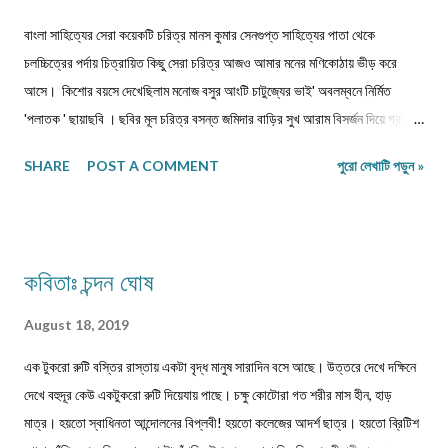
বাংলা সাহিত্যের সেরা কয়েকটি চরিত্র মানস কুমার সেনগুপ্ত সাহিত্যের পাতা থেকে
চলচ্চিত্রের পর্দায় চিত্রায়িত কিছু সেরা চরিত্র আজও আমার মনের মণিকোঠায় ভীড় করে
আসে। কিশোর বয়সে দেখেছিলাম মনোজ বসুর আংটি চাটুজ্যের ভাই' অবলম্বনে নির্মিত
'পলাতক ' ছায়াছবি ‌। ছবির মূল চরিত্র বসন্ত জমিদার বাড়ির সুখ আরাম বিসর্জন দিয়ে গ্রামের
পথে, মুক্ত প্রকৃতির মাঝে নিজেকে সঁপে দিতে চেয়েছে। গানপাগল বসন্ত চরিত্রের সঙ্গে
SHARE
POST A COMMENT
পুরো লেখাটি পড়ুন »
নিজেকে একাত্ম করে নিয়ে ভেবেছি, এমনটা যদি আমি পারতাম। ছবিতে বসন্ত জীবন পথের
পথিক হয়ে সংসার ছেড়ে, ঠিকানাবিহীন হয়ে বেরিয়ে পড়েছিল মনের খবর খুঁজতে। রবীন্দ্রনাথের
'অতিথি ' গল্প নিয়ে নির্মিত ছায়াছবির মূল চরিত্র তারাপদও কৈশোরকালেই বেড়িয়ে পড়েছিল
ঘরের বাঁধন ছেড়ে। মুক্ত প্রকৃতির কোলে তারাপদর সঙ্গে গেয়ে উঠেছি-' 'এই আকাশে আমার
কবিতাঃ চন্দন ঘোষ
মুক্তি আলোয় আলোয়, আমার মুক্তি ধূলায় ধূলায় ঘাসে ঘাসে। যৌবনকালে দেখা রমাপদ
চৌধুরীর উপন্যাস 'বনপলাশীর পদাবলী অবলম্বনে নির্মিত ছায়াছবির মূল চরিত্র উদাস গেয়ে
August 18, 2019
উঠেছে -' মনের কথা কারে বলি আর,...
এক টুকরো রুটি বস্তির রাস্তায় একটা বৃদ্ধ মানুষ সারাদিন বসে আছে। উত্তরে দেখে দক্ষিনে
দেখে বহুদূর কেউ একটুকরো রুটি দিয়েযায় পাছে। চক্ষু কোটোরা গত শরীর মাস হীন, হাড়
মাত্র। হয়তো স্বাধিনতা আন্দোলনের বিপ্লবী! হয়তো কলেজের আদর্শ ছাত্র। হয়তো ব্রিটিশ