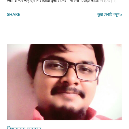
গোরা ঝাঁপিয়ে পড়েছিল তার ছোট্টো ঝুঁপরির উপর। সে বাধা দিয়েছিল প্রতীবাদী হাতে। হয়তো
পঙ্গু হয়েছিল সেই রাতে। আমি এক প্রশ্ন তুলেছিলাম, কেমনে হইল এ অবস্থা? বাক সরেনা
SHARE
পুরো লেখাটি পড়ুন »
মুখে সরকার কেন করেনা কোনো ব্যাবস্থা?? শরীর বস্ত্রহীন এই রাতে। নিম্নাঙ্গে একটা নোংগরা
ধুতি। কী জানি কত দিন খায়নি? কত দিন দেখেনি এক টুকরো রুটি! রাজধানী শহরের আকাশটা
দেখছে। দেখছে নেতা মন্ত্রী গন। হাইরে কেউতো তারে উঠিয়ে তোলেনি। দেখেনি কোনো
কোমল মন। আজ ভারতবর্ষ উন্নতশীল রাষ্ট্র! কথাটা অতীব মিথ্যা মাটি। এমন কতযে মানুষ
ক্ষুদার্থ, দেখেনা এক টুকরো রুটি। নতুন মন্ত্রী, নতুন রাষ্ট্রপতি সবাই আসে সবার হয় আবর্তন।
হাইরে পিছিয়ে পড়া মানুষ গুলো! তাদের হয়না কোনো পরিবর্তন। আজ 71 বছর আজাদ হয়েও
বোধহয় যে...