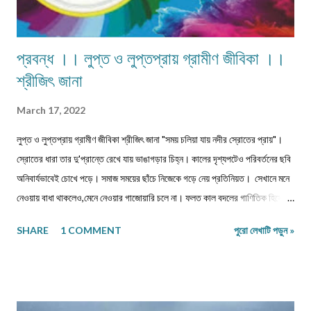
প্রবন্ধ ।। লুপ্ত ও লুপ্তপ্রায় গ্রামীণ জীবিকা ।।
শ্রীজিৎ জানা
March 17, 2022
লুপ্ত ও লুপ্তপ্রায় গ্রামীণ জীবিকা শ্রীজিৎ জানা "সময় চলিয়া যায় নদীর স্রোতের প্রায়"।
স্রোতের ধারা তার দু'প্রান্তে রেখে যায় ভাঙাগড়ার চিহ্ন। কালের দৃশ্যপটেও পরিবর্তনের ছবি
অনিবার্যভাবেই চোখে পড়ে। সমাজ সময়ের ছাঁচে নিজেকে গড়ে নেয় প্রতিনিয়ত। সেখানে মনে
নেওয়ায় বাধা থাকলেও,মেনে নেওয়ার গাজোয়ারি চলে না। ফলত কাল বদলের গাণিতিক হিসেবে
জীবন ও জীবিকার যে রদবদল,তাকেই বোধকরি সংগ্রাম বলা যায়। জীবন সংগ্রাম অথবা টিকে
SHARE
1 COMMENT
পুরো লেখাটি পড়ুন »
থাকার সংগ্রাম। মানুষের জীবনযাপনের ক্ষেত্রে আজকে যা অত্যাবশ্যকীয় কাল তার বিকল্প রূপ
পেতে পারে অথবা তা অনাবশ্যক হওয়াও স্বাভাবিক। সেক্ষেত্রে উক্ত বিষয়টির পরিষেবা
দানকারী মানুষদের প্রতিবন্ধকতার সম্মুখীন হওয়া অস্বাভাবিক নয়। এক কালে গাঁয়ে কত
ধরনের পেশার মানুষদের চোখে পোড়তো। কোন পেশা ছিল সম্বৎসরের,আবার কোন পেশা