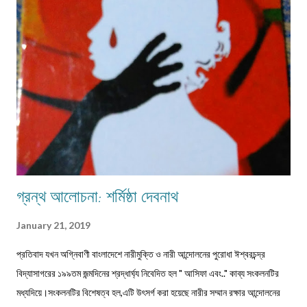
এককালীন। সব পেশার লোকেরাই কত নিষ্ঠা ভরে গাঁয়ে তাদের পরিষেবা দিত। বিনিময়ে
সামান্য আয় হত তাদের। আর সেই আয়টুকুই ছিল তাদের সংসার নির্বাহের একমাত্র উপায়।
কালে কালান্তরে সেই সব পেশা,সেই সব সমাজবন্ধুরা হারিয়ে গ্যাছে। শুধুমাত্র তারা বেঁচে
আছে অগ্রজের গল্পকথায়,আর বিভিন...
গ্রন্থ আলোচনা: শর্মিষ্ঠা দেবনাথ
January 21, 2019
প্রতিবাদ যখন অগ্নিবাণী বাংলাদেশে নারীমুক্তি ও নারী আন্দোলনের পুরোধা ঈশ্বরচন্দ্র
বিদ্যাসাগরের ১৯৯তম জন্মদিনের শ্রদ্ধার্ঘ্য নিবেদিত হল " আসিফা এবং.." কাব্য সংকলনটির
মধ্যদিয়ে।সংকলনটির বিশেষত্ব হল,এটি উৎসর্গ করা হয়েছে নারীর সম্মান রক্ষার আন্দোলনের