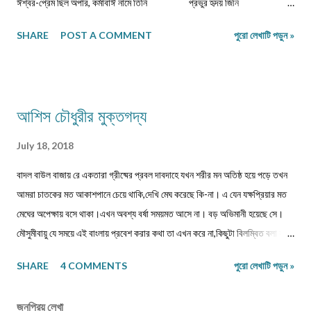
ঈশ্বর-প্রেম ছিল অপার, কর্মাবাঈ নামে তিনি প্রভুর হৃদয় জিনি
করিতেন দিব্য সংসার। ভিখারিণী অতি দীন বার্ধক্যে শক্তিহীন ...
SHARE
POST A COMMENT
পুরো লেখাটি পড়ুন »
আশিস চৌধুরীর মুক্তগদ্য
July 18, 2018
বাদল বাউল বাজায় রে একতারা গ্রীষ্মের প্রবল দাবদাহে যখন শরীর মন অতিষ্ঠ হয়ে পড়ে তখন
আমরা চাতকের মত আকাশপানে চেয়ে থাকি,দেখি মেঘ করেছে কি-না। এ যেন যক্ষপ্রিয়ার মত
মেঘের অপেক্ষায় বসে থাকা।এখন অবশ্য বর্ষা সময়মত আসে না। বড় অভিমানী হয়েছে সে।
মৌসুমীবায়ু যে সময়ে এই বাংলায় প্রবেশ করার কথা তা এখন করে না,কিছুটা বিলম্বিত বলা যায়
। ঋতুচক্রে এখন অদ্ভুত পরিবর্তন ঘটে গেছে বিশ্ব-উষ্ণায়নের কারণে একথা আমরা আজ
SHARE
4 COMMENTS
পুরো লেখাটি পড়ুন »
সকলেই জানি।আর এই বিশ্ব-উষ্ণায়নের মূল কারণ হচ্ছে অতি আধুনিক মানুষের লাগামছাড়া
ভোগবিলাস।কাজেই বর্ষার আগমন একটু দেরিতে হলেও আমরা আগের মত অস্থির হই
জনপ্রিয় লেখা
না,অনেকটা গা-সওয়া হয়ে গেছে। সুতরাং বর্ষা দেরি করলেও আমরা তাকে অভ্যর্থনা জানাতে