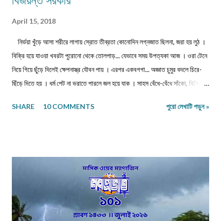
বিজয়ন্ত সরকার
April 15, 2018
নির্ভয়া খুঁড়ে আসা শরীরে লাগায় স্রোত তীব্রতা কোনোদিন লগ্নজাত ছিলনা, জরা হয় লুঠ ।
বিক্রি হয়ে যাওয়া খবরটা পুরোনো থেকে তোলপাড়... যেভাবে সময় উপত্যকা আজ । ওরা টেনে
নিয়ে গিয়ে ছুঁড়ে দিলেই ক্ষেপনাস্ত্র যৌবন পায় । এরপর একবগগা... অজ্ঞাত চুমুর বদলে চিরে-
ছিঁড়ে দিতে হয় । ধর্ম পেট না ভরাতে পারলে জল হয়ে যাক । সাহস বেঁধে-বেঁধে সাঁকো, বিনিময়ে
প্রজাপতির ভিড় বাড়ুক । ...এবং মাথা নুইয়ে নেওয়াদের ইন্তেকাল । পাতায়-শাখায় দেখা
SHARE
10 COMMENTS
পুরো লেখাটি পড়ুন »
মনোত্তমা ঝরা-ঘাম শিউলি... দিনশেষে পাতে রোদ সাজায় রোধহীন । কাল্পনিক চরিত্ররা এখনও
চোখে চোখ ঠুকেই বেঁচে থাকে স্বরচিত । ........................ বিজয়ন্ত সরকার
মিলন পাড়া, রায়গঞ্জ উত্তর দিনাজপুর