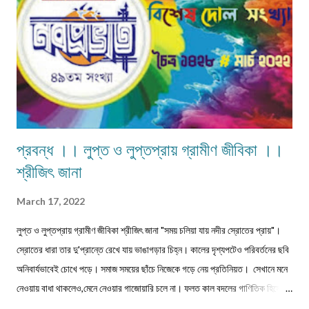
প্রবন্ধ ।। লুপ্ত ও লুপ্তপ্রায় গ্রামীণ জীবিকা ।।
শ্রীজিৎ জানা
March 17, 2022
লুপ্ত ও লুপ্তপ্রায় গ্রামীণ জীবিকা শ্রীজিৎ জানা "সময় চলিয়া যায় নদীর স্রোতের প্রায়"।
স্রোতের ধারা তার দু'প্রান্তে রেখে যায় ভাঙাগড়ার চিহ্ন। কালের দৃশ্যপটেও পরিবর্তনের ছবি
অনিবার্যভাবেই চোখে পড়ে। সমাজ সময়ের ছাঁচে নিজেকে গড়ে নেয় প্রতিনিয়ত। সেখানে মনে
নেওয়ায় বাধা থাকলেও,মেনে নেওয়ার গাজোয়ারি চলে না। ফলত কাল বদলের গাণিতিক হিসেবে
জীবন ও জীবিকার যে রদবদল,তাকেই বোধকরি সংগ্রাম বলা যায়। জীবন সংগ্রাম অথবা টিকে