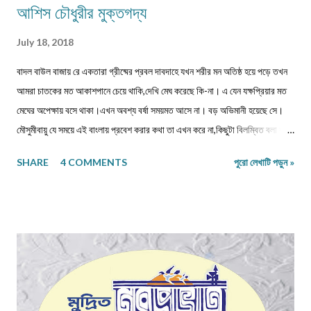
আশিস চৌধুরীর মুক্তগদ্য
July 18, 2018
বাদল বাউল বাজায় রে একতারা গ্রীষ্মের প্রবল দাবদাহে যখন শরীর মন অতিষ্ঠ হয়ে পড়ে তখন
আমরা চাতকের মত আকাশপানে চেয়ে থাকি,দেখি মেঘ করেছে কি-না। এ যেন যক্ষপ্রিয়ার মত
মেঘের অপেক্ষায় বসে থাকা।এখন অবশ্য বর্ষা সময়মত আসে না। বড় অভিমানী হয়েছে সে।
মৌসুমীবায়ু যে সময়ে এই বাংলায় প্রবেশ করার কথা তা এখন করে না,কিছুটা বিলম্বিত বলা যায়
। ঋতুচক্রে এখন অদ্ভুত পরিবর্তন ঘটে গেছে বিশ্ব-উষ্ণায়নের কারণে একথা আমরা আজ
SHARE
4 COMMENTS
পুরো লেখাটি পড়ুন »
সকলেই জানি।আর এই বিশ্ব-উষ্ণায়নের মূল কারণ হচ্ছে অতি আধুনিক মানুষের লাগামছাড়া
ভোগবিলাস।কাজেই বর্ষার আগমন একটু দেরিতে হলেও আমরা আগের মত অস্থির হই
না,অনেকটা গা-সওয়া হয়ে গেছে। সুতরাং বর্ষা দেরি করলেও আমরা তাকে অভ্যর্থনা জানাতে
কার্পণ্য করি না।তার আগমনে আমাদের হৃদয় ময়ূরের মত নেচে ওঠে।আমরা যেন এইভাবে
অভ্যর্থনা জানাই-‘এসো শ্যামল সুন্দর/আনো তব তাপহরা তৃষাহরা সঙ্গসুধা। ’ ঋতুচক্রের
নিয়মানুযায়ী আষাঢ় , শ্রাবণ-এই দু ’ মাস বর্ষাকাল।তা সত্ত্বেও ভাদ্রমাসেও কিন্ত যথেষ্ট বৃষ্টি
হয়।তবু আষাঢ়-শ্রাবণ কে নিয়েই আমাদের যত কাব্য , গান আর নস্টালজিয়া।এই মুহূর্তে
আমারই মনে পড়ে গেল-আষাঢ় শ্রাবণ মানে না তো মন..... ...