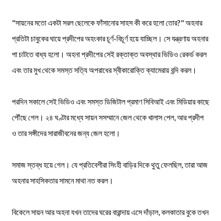
"সায়নের মতো একটা সরল ছেলেকে ফাঁসানোর সাহস কী করে হলো তোর?" অহনার
প্রতিটা চাবুকের ঘায়ে প্রদীপের অহংকার চূর্ণ-বিচূর্ণ হয়ে যাচ্ছিল। সে যন্ত্রণায় অহনার
পা চাটতে বাধ্য হলো। অহনা প্রদীপের সেই রক্তাক্ত অবস্থার ভিডিও রেকর্ড করল
এবং তার মুখ থেকে সমস্ত সত্যি অপরাধের স্বীকারোক্তি ক্যামেরায় বন্দি করল।
পরদিন সকালে সেই ভিডিও এবং সমস্ত ডিজিটাল প্রমাণ সিবিআই এবং মিডিয়ার কাছে
পৌঁছে গেল। ২৪ ঘণ্টার মধ্যে সায়ন সসম্মানে জেল থেকে খালাস পেল, আর প্রদীপ
ও তার সঙ্গীদের সারাজীবনের জন্য জেল হলো।
সমাজ স্তব্ধ হয়ে গেল। যে প্রতিবেশীরা সিংহী বাড়ির দিকে থুতু ফেলছিল, তারা আজ
অহনার সাহসিকতার সামনে মাথা নত করল।
বিকেলে সায়ন আর অহনা যখন তাদের ঘরের বারান্দায় এসে দাঁড়াল, কলকাতার বুকে তখন