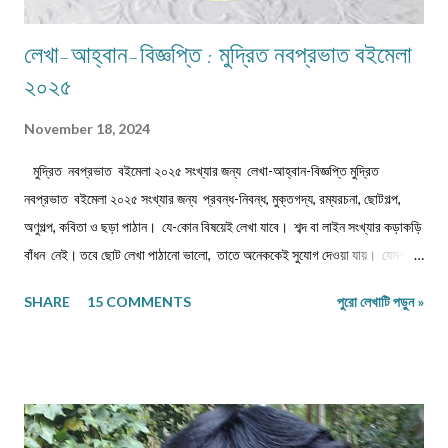
লেখা-আহ্বান-বিজ্ঞপ্তি : মুদ্রিত নবপ্রভাত বইমেলা
২০২৫
November 18, 2024
মুদ্রিত নবপ্রভাত বইমেলা ২০২৫ সংখ্যার জন্য লেখা-আহ্বান-বিজ্ঞপ্তি মুদ্রিত
নবপ্রভাত বইমেলা ২০২৫ সংখ্যার জন্য প্রবন্ধ-নিবন্ধ, মুক্তগদ্য, রম্যরচনা, ছোটগল্প,
অণুগল্প, কবিতা ও ছড়া পাঠান। যে-কোন বিষয়েই লেখা যাবে। শব্দ বা লাইন সংখ্যার কড়াকড়ি
বাঁধন নেই। তবে ছোট লেখা পাঠানো ভালো, তাতে অনেককেই সুযোগ দেওয়া যায়। যেমন,
কবিতা/ছড়া ১২-১৬ লাইনের মধ্যে, অণুগল্প/মুক্তগদ্য কমবেশি ৩০০/৩৫০শব্দে, গল্প/রম্যরচনা
SHARE
15 COMMENTS
পুরো লেখাটি পড়ুন »
৮০০-৯০০ শব্দে, প্রবন্ধ/নিবন্ধ ১৫০০-১৬০০ শব্দে। তবে এ বাঁধন 'অবশ্যমান্য' নয়। সম্পূর্ণ
অপ্রকাশিত লেখা পাঠাতে হবে। মনোনয়নের সুবিধার্থে একাধিক লেখা পাঠানো ভালো। তবে
একই মেলেই দেবেন। একজন ব্যক্তি একান্ত প্রয়োজন ছাড়া একাধিক মেল করবেন না।
লেখা মেলবডিতে টাইপ বা পেস্ট করে পাঠাবেন। word ফাইলে পাঠানো যেতে পারে। লেখার
সঙ্গে দেবেন নিজের নাম, ঠিকানা এবং ফোন ও whatsapp নম্বর। (ছবি দেওয়ার দরকার