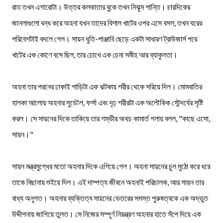
রাত তখন এগারোটা। উত্তর কলকাতার বুকে তখন নিঝুম শান্তি। চারদিকের
জানলাগুলো বন্ধ করে অহনা যখন তাদের বিশাল খাটের ওপর এসে বসল, তখন ঘরের
পরিবেশটাই বদলে গেল। সায়ন ধুতি-পাঞ্জাবি ছেড়ে একটা সাধারণ ট্রাউজার্স পরে
খাটের এক কোণে বসে ছিল, তার চোখে এক চেনা সমীহ আর ব্যাকুলতা।
অহনা তার পরনের ঢাকাই শাড়িটা এক ঝটকায় শরীর থেকে সরিয়ে দিল। মোমবাতির
হালকা আলোয় অহনার সুডৌল, ফর্সা এবং দৃঢ় শরীরটা এক অলৌকিক সৌন্দর্যের সৃষ্টি
করল। সে সায়নের দিকে তাকিয়ে তার গম্ভীর অথচ কামার্ত গলায় বলল, "কাছে এসো,
সায়ন।"
সায়ন মন্ত্রমুগ্ধের মতো অহনার দিকে এগিয়ে গেল। অহনা সায়নের চুল মুঠো করে ধরে
তাকে বিছানায় শুইয়ে দিল। এই দাম্পত্য জীবনে অহনাই পরিচালক, আর সায়ন তার
বাধ্য অনুগত। অহনার ব্যক্তিত্ব সায়নের ভেতরের সমস্ত পুরুষত্বকে এক অদ্ভুত
উদ্দীপনায় জাগিয়ে তুলত। সে নিজের সম্পূর্ণ নিয়ন্ত্রণ অহনার হাতে সঁপে দিয়ে এক