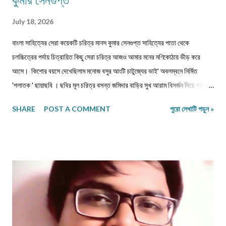
কুমার সেনগুপ্ত
July 18, 2026
বাংলা সাহিত্যের সেরা কয়েকটি চরিত্র মানস কুমার সেনগুপ্ত সাহিত্যের পাতা থেকে
চলচ্চিত্রের পর্দায় চিত্রায়িত কিছু সেরা চরিত্র আজও আমার মনের মণিকোঠায় ভীড় করে
আসে। কিশোর বয়সে দেখেছিলাম মনোজ বসুর আংটি চাটুজ্যের ভাই' অবলম্বনে নির্মিত
'পলাতক ' ছায়াছবি ‌। ছবির মূল চরিত্র বসন্ত জমিদার বাড়ির সুখ আরাম বিসর্জন দিয়ে গ্রামের
পথে, মুক্ত প্রকৃতির মাঝে নিজেকে সঁপে দিতে চেয়েছে। গানপাগল বসন্ত চরিত্রের সঙ্গে
SHARE
POST A COMMENT
পুরো লেখাটি পড়ুন »
নিজেকে একাত্ম করে নিয়ে ভেবেছি, এমনটা যদি আমি পারতাম। ছবিতে বসন্ত জীবন পথের
পথিক হয়ে সংসার ছেড়ে, ঠিকানাবিহীন হয়ে বেরিয়ে পড়েছিল মনের খবর খুঁজতে। রবীন্দ্রনাথের
'অতিথি ' গল্প নিয়ে নির্মিত ছায়াছবির মূল চরিত্র তারাপদও কৈশোরকালেই বেড়িয়ে পড়েছিল
ঘরের বাঁধন ছেড়ে। মুক্ত প্রকৃতির কোলে তারাপদর সঙ্গে গেয়ে উঠেছি-' 'এই আকাশে আমার
মুক্তি আলোয় আলোয়, আমার মুক্তি ধূলায় ধূলায় ঘাসে ঘাসে। যৌবনকালে দেখা রমাপদ
চৌধুরীর উপন্যাস 'বনপলাশীর পদাবলী অবলম্বনে নির্মিত ছায়াছবির মূল চরিত্র উদাস গেয়ে
উঠেছে -' মনের কথা কারে বলি আর,...