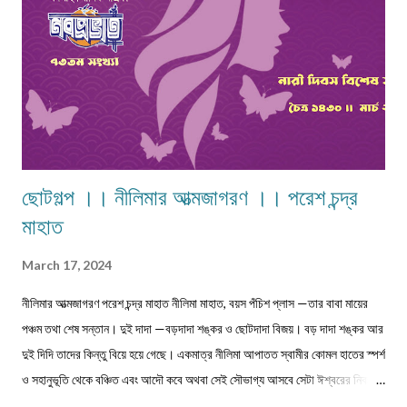
ছোটগল্প ।। নীলিমার আত্মজাগরণ ।। পরেশ চন্দ্র
মাহাত
March 17, 2024
নীলিমার আত্মজাগরণ পরেশ চন্দ্র মাহাত নীলিমা মাহাত, বয়স পঁচিশ প্লাস —তার বাবা মায়ের
পঞ্চম তথা শেষ সন্তান। দুই দাদা —বড়দাদা শঙ্কর ও ছোটদাদা বিজয়। বড় দাদা শঙ্কর আর
দুই দিদি তাদের কিন্তু বিয়ে হয়ে গেছে। একমাত্র নীলিমা আপাতত স্বামীর কোমল হাতের স্পর্শ
ও সহানুভূতি থেকে বঞ্চিত এবং আদৌ কবে অথবা সেই সৌভাগ্য আসবে সেটা ঈশ্বরের নিকটই
একমাত্র জ্ঞাত। সেই সঙ্গে দুবছরের সিনিয়র ছোটদাদা বিজয়েরও নীলিমার মতো অবস্থা।