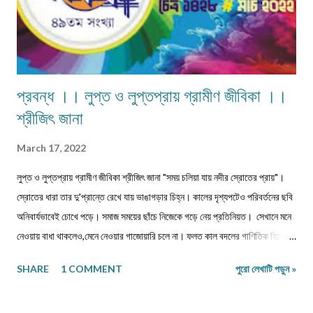
প্রবন্ধ ।। লুপ্ত ও লুপ্তপ্রায় গ্রামীণ জীবিকা ।।
শ্রীজিৎ জানা
March 17, 2022
লুপ্ত ও লুপ্তপ্রায় গ্রামীণ জীবিকা শ্রীজিৎ জানা "সময় চলিয়া যায় নদীর স্রোতের প্রায়"।
স্রোতের ধারা তার দু'প্রান্তে রেখে যায় ভাঙাগড়ার চিহ্ন। কালের দৃশ্যপটেও পরিবর্তনের ছবি
অনিবার্যভাবেই চোখে পড়ে। সমাজ সময়ের ছাঁচে নিজেকে গড়ে নেয় প্রতিনিয়ত। সেখানে মনে
নেওয়ায় বাধা থাকলেও,মেনে নেওয়ার গাজোয়ারি চলে না। ফলত কাল বদলের গাণিতিক হিসেবে
জীবন ও জীবিকার যে রদবদল,তাকেই বোধকরি সংগ্রাম বলা যায়। জীবন সংগ্রাম অথবা টিকে
SHARE
1 COMMENT
পুরো লেখাটি পড়ুন »
থাকার সংগ্রাম। মানুষের জীবনযাপনের ক্ষেত্রে আজকে যা অত্যাবশ্যকীয় কাল তার বিকল্প রূপ
পেতে পারে অথবা তা অনাবশ্যক হওয়াও স্বাভাবিক। সেক্ষেত্রে উক্ত বিষয়টির পরিষেবা