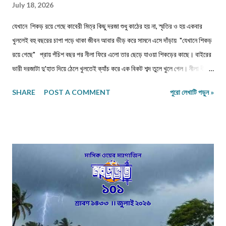
July 18, 2026
যেখানে শিকড় রয়ে গেছে কাবেরী মিত্র কিছু দরজা শুধু কাঠের হয় না, স্মৃতির ও হয় একবার
খুললেই বহু বছরের চাপা পড়ে থাকা জীবন আবার ভীড় করে সামনে এসে দাঁড়ায় "যেখানে শিকড়
রয়ে গেছে" প্রায় পঁচিশ বছর পর নীলা ফিরে এলো তার ছেড়ে যাওয়া শিকড়ের কাছে। বাইরের
ভারী দরজাটা দু'হাত দিয়ে ঠেলে খুলতেই ক্যাঁচ করে এক বিকট শব্দ তুলে খুলে গেল। নীলা ধীরে
ধীরে ভিতরে প্রবেশ করল। কত বছর পর! অথচ মনে হলো, সময় যেন এই বাড়ির উঠোনে এসে
SHARE
POST A COMMENT
পুরো লেখাটি পড়ুন »
থমকে দাঁড়িয়ে আছে। আজও একইভাবে দাঁড়িয়ে আছে উঠোনের একধারে নিজে থেকে বেড়ে
ওঠা সেই শিউলি গাছটা। শরৎ এলেই যার ফুলের গন্ধে চারদিক ভরে উঠত। সেই গন্ধই যেন
জানিয়ে দিত—মা দুর্গা আসছেন। ভোরবেলা ফুল তোলা নিয়ে নীলা আর ওর বোনের মধ্যে রোজ
ঝগড়া বাঁধত। কেউই এত সকালে ঘুম থেকে উঠে ফুল তুলতে রাজি হতো না। অথচ ঠাম্মির হুকুম
—দুই বোনকেই ফুল তুলতে হবে। দেখতে দেখতে মহালয়ার দিন এসে যেত। ভোরবেলায়
বীরেন্দ্রকৃষ্ণ ভদ্রের কণ্ঠে চণ্ডীপাঠ শুরু হতেই সারা বাড়ি যেন এক মঙ্গলময় আবহে ভরে
উঠত। সেই দিন থেকেই শুরু হয়ে যেত মা, কাকিমা আর জেঠিমাদের ব্যস্ততা। পুজোয় আসা
অতিথিদের জন্য নানারকম মিষ্টি তৈরির ধুম পড়ে ...