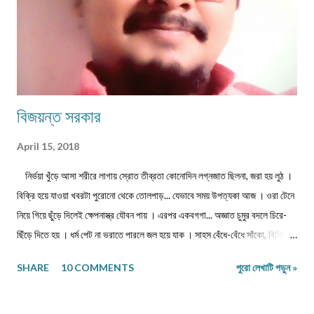
বিজয়ন্ত সরকার
April 15, 2018
নির্ভয়া খুঁড়ে আসা শরীরে লাগায় স্রোত তীব্রতা কোনোদিন লগ্নজাত ছিলনা, জরা হয় লুঠ ।
বিক্রি হয়ে যাওয়া খবরটা পুরোনো থেকে তোলপাড়... যেভাবে সময় উপত্যকা আজ । ওরা টেনে
নিয়ে গিয়ে ছুঁড়ে দিলেই ক্ষেপনাস্ত্র যৌবন পায় । এরপর একবগগা... অজ্ঞাত চুমুর বদলে চিরে-
ছিঁড়ে দিতে হয় । ধর্ম পেট না ভরাতে পারলে জল হয়ে যাক । সাহস বেঁধে-বেঁধে সাঁকো, বিনিময়ে
প্রজাপতির ভিড় বাড়ুক । ...এবং মাথা নুইয়ে নেওয়াদের ইন্তেকাল । পাতায়-শাখায় দেখা
SHARE
10 COMMENTS
পুরো লেখাটি পড়ুন »
মনোত্তমা ঝরা-ঘাম শিউলি... দিনশেষে পাতে রোদ সাজায় রোধহীন । কাল্পনিক চরিত্ররা এখনও
চোখে চোখ ঠুকেই বেঁচে থাকে স্বরচিত । ........................ বিজয়ন্ত সরকার
মিলন পাড়া, রায়গঞ্জ উত্তর দিনাজপুর