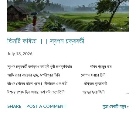
তিনটি কবিতা ।। স্বপন চক্রবর্তী
July 18, 2026
স্বপন চক্রবর্তী জগন্নাথ কাহিনী পুরী জগন্নাথধাম করিব প্রভুর নাম
আজি মোর কাব‍্যের ছন্দে, জগদীশ্বর তিনি জোগান সবারে চিনি
রাখেন মোদের ভালো-মন্দে। নীলাচলে এক নারী ভক্তির ধ্বজাধারী
ঈশ্বর-প্রেম ছিল অপার, কর্মাবাঈ নামে তিনি প্রভুর হৃদয় জিনি
করিতেন দিব্য সংসার। ভিখারিণী অতি দীন বার্ধক্যে শক্তিহীন ...
SHARE
POST A COMMENT
পুরো লেখাটি পড়ুন »