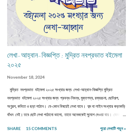
লেখা-আহ্বান-বিজ্ঞপ্তি : মুদ্রিত নবপ্রভাত বইমেলা
২০২৫
November 18, 2024
মুদ্রিত নবপ্রভাত বইমেলা ২০২৫ সংখ্যার জন্য লেখা-আহ্বান-বিজ্ঞপ্তি মুদ্রিত
নবপ্রভাত বইমেলা ২০২৫ সংখ্যার জন্য প্রবন্ধ-নিবন্ধ, মুক্তগদ্য, রম্যরচনা, ছোটগল্প,
অণুগল্প, কবিতা ও ছড়া পাঠান। যে-কোন বিষয়েই লেখা যাবে। শব্দ বা লাইন সংখ্যার কড়াকড়ি
বাঁধন নেই। তবে ছোট লেখা পাঠানো ভালো, তাতে অনেককেই সুযোগ দেওয়া যায়। যেমন,
কবিতা/ছড়া ১২-১৬ লাইনের মধ্যে, অণুগল্প/মুক্তগদ্য কমবেশি ৩০০/৩৫০শব্দে, গল্প/রম্যরচনা
SHARE
15 COMMENTS
পুরো লেখাটি পড়ুন »
৮০০-৯০০ শব্দে, প্রবন্ধ/নিবন্ধ ১৫০০-১৬০০ শব্দে। তবে এ বাঁধন 'অবশ্যমান্য' নয়। সম্পূর্ণ