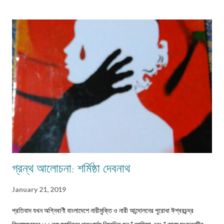
দানকারী মানুষদের প্রতিবন্ধকতার সম্মুখীন হওয়া অস্বাভাবিক নয়। এক কালে গাঁয়ে কত
ধরনের পেশার মানুষদের চোখে পোড়তো। কোন পেশা ছিল সম্বৎসরের,আবার কোন পেশা
এককালীন। সব পেশার লোকেরাই কত নিষ্ঠা ভরে গাঁয়ে তাদের পরিষেবা দিত। বিনিময়ে
সামান্য আয় হত তাদের। আর সেই আয়টুকুই ছিল তাদের সংসার নির্বাহের একমাত্র উপায়।
কালে কালান্তরে সেই সব পেশা,সেই সব সমাজবন্ধুরা হারিয়ে গ্যাছে। শুধুমাত্র তারা বেঁচে
আছে অগ্রজের গল্পকথায়,আর বিভিন...
গ্রন্থ আলোচনা: শর্মিষ্ঠা দেবনাথ
January 21, 2019
প্রতিবাদ যখন অগ্নিবাণী বাংলাদেশে নারীমুক্তি ও নারী আন্দোলনের পুরোধা ঈশ্বরচন্দ্র