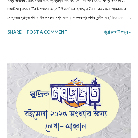
বিদ্যাসাগরের ১৯৯তম জন্মদিনের শ্রদ্ধার্ঘ্য নিবেদিত হল " আসিফা এবং.." কাব্য সংকলনটির
মধ্যদিয়ে।সংকলনটির বিশেষত্ব হল,এটি উৎসর্গ করা হয়েছে নারীর সম্মান রক্ষার আন্দোলনের
যোগ্যতম ব্যক্তি শহীদ শিক্ষক বরুন বিশ্বাসকে। সংকলক প্রকাশক সন্দীপ সাহু নিজে এবং
বিশিষ্ট কবি সাহিত্যিকদের দিয়ে লিখিয়ে নিয়েছেন এমন কিছু কবিতা, যা শুধুমাত্র শব্দ ও ছন্দের
SHARE
POST A COMMENT
পুরো লেখাটি পড়ুন »
অনুবন্ধ নয়, এক একটি অগ্নিবাণী।আসলে জীবনকে দেখার স্বাতন্ত্র‍্যে কবিরা সব সময়ই
অগ্রগণ্য এবং অনন্য।যুগ ও জীবন দ্বন্দ্বের কণ্ঠস্বরকে আশ্রয় করে,একদিকে মনের প্রবল
দাহ ও অন্যদিকে নির্যাতিতা শিশুকন্যা ও নারীর প্রতি মনের গভীর আকুলতা থেকে প্রকাশ
পেয়েছে "আসিফা এবং" এর কবিতাগুলি।এক অন্ধকার সময়ের মুখোমুখি আমরা,সেই অন্ধকার
আমাদের নিয়ে এসেছে সামাজিক অবক্ষয়ের শেষধাপে যেখানে নৈতিকতা,পাপবোধ,গ্লানিকে সরিয়ে
রেখে, সমাজের বানানো নিয়মকে তোয়াক্কা না করে,অনায়াস দক্ষতায় ও ক্ষিপ্রতায় নিজেরই
ধর্মচেতনাকে জলাঞ্জলি দিয়ে কিছু মানুষ তার পশুত্বের পরিচয় দিয়েছে ধর্ষণ ও ন...