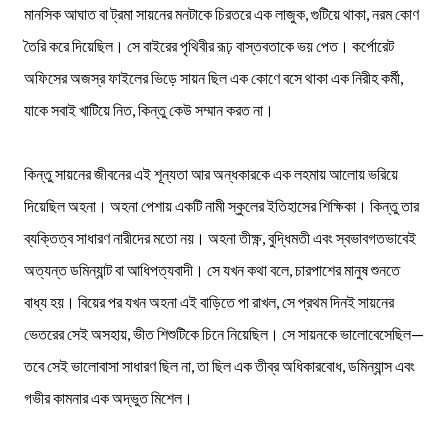
মানসিক আঘাত বা ট্রমা সায়নের মনটাকে চিরতরে এক লাজুক, গুটিয়ে থাকা, নরম কোণ
তৈরি করে দিয়েছিল। সে বাইরের পৃথিবীর রূঢ় বাস্তবতাকে ভয় পেত। কর্পোরেট
অফিসের অজস্র ফাইলের ভিড়ে সায়ন ছিল এক কোণে বসে থাকা এক নিরীহ কর্মী,
যাকে সবাই খাটিয়ে নিত, কিন্তু কেউ সম্মান করত না।
কিন্তু সায়নের জীবনের এই শূন্যতা আর অন্ধকারকে এক লহমায় আলোয় ভরিয়ে
দিয়েছিল অহনা। অহনা পেশায় একটি নামী স্কুলের ইতিহাসের শিক্ষিকা। কিন্তু তার
ব্যক্তিত্ব সাধারণ নারীদের মতো নয়। অহনা তীক্ষ্ণ, বুদ্ধিমতী এবং স্বভাবগতভাবেই
অত্যন্ত ডমিন্যান্ট বা আধিপত্যবাদী। সে যখন কথা বলে, চারপাশের মানুষ শুনতে
বাধ্য হয়। বিয়ের পর যখন অহনা এই বাড়িতে পা রাখল, সে প্রথম দিনই সায়নের
ভেতরের সেই অসহায়, ভীত শিশুটিকে চিনে নিয়েছিল। সে সায়নকে ভালোবেসেছিল—
তবে সেই ভালোবাসা সাধারণ ছিল না, তা ছিল এক তীব্র অধিকারবোধ, ডমিন্যান্স এবং
গভীর কামনার এক অদ্ভুত মিশেল।