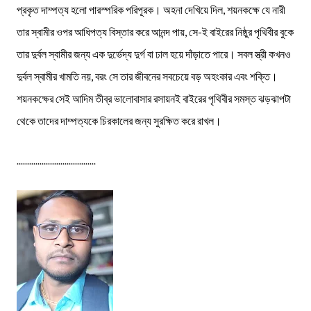
প্রকৃত দাম্পত্য হলো পারস্পরিক পরিপূরক। অহনা দেখিয়ে দিল, শয়নকক্ষে যে নারী
তার স্বামীর ওপর আধিপত্য বিস্তার করে আনন্দ পায়, সে-ই বাইরের নিষ্ঠুর পৃথিবীর বুকে
তার দুর্বল স্বামীর জন্য এক দুর্ভেদ্য দুর্গ বা ঢাল হয়ে দাঁড়াতে পারে। সবল স্ত্রী কখনও
দুর্বল স্বামীর খামতি নয়, বরং সে তার জীবনের সবচেয়ে বড় অহংকার এবং শক্তি।
শয়নকক্ষের সেই আদিম তীব্র ভালোবাসার রসায়নই বাইরের পৃথিবীর সমস্ত ঝড়ঝাপটা
থেকে তাদের দাম্পত্যকে চিরকালের জন্য সুরক্ষিত করে রাখল।
......................................