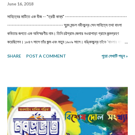
June 16, 2018
সাহিত্যের মাটিতে এক বীজ -- "ত্রয়ী কাব্য" -----------------------------------------
------------------------------------- সুনন্দ মন্ডল নবীনচন্দ্র সেন সাহিত্যে তথা বাংলা
কবিতার জগতে এক অবিস্মরণীয় নাম। তিনি চট্টগ্রাম জেলার নওয়াপাড়া গ্রামে জন্মগ্রহণ
করেছিলেন। ১৮৪৭ সালে তাঁর জন্ম এবং মত্যু ১৯০৯ সালে। বঙ্কিমচন্দ্র তাঁকে 'বাংলার বায়রন'
বলেছেন। ‎জীবৎকালীন যুগে আত্মপ্রত্যয়ের মধ্যে জাতীয় চরিত্র আত্মস্থ করে নতুন সংস্কারে
SHARE
POST A COMMENT
পুরো লেখাটি পড়ুন »
প্রয়াসী হয়ে ভবিষ্যতের স্বপ্ন দেখেছেন।মধুসূদন-হেমচন্দ্র-নবীনচন্দ্র--এই তিন কবি বাংলা
কাব্যধারায় প্রাণ সঞ্চার করেছিলেন। বিশেষত মহাকাব্য লেখার দুঃসাহস দেখিয়েছিলেন। এদিক
থেকে মধুসূদন দত্ত একজন সফল মহাকাব্যিক। তাঁর 'মেঘনাদ বধ' কাব্যের মত গভীর ও
ব্যঞ্জনাময় না হলেও নবীনচন্দ্র সেনের 'ত্রয়ী' কাব্য বিশেষ মর্যাদা দাবি করতেই পারে। তাছাড়া
'ত্রয়ী' কাব্যে ধর্মীয় ভাবধারার আবেগ ফুটিয়ে তোলা হয়েছে। ‎ ‎নবীনচন্দ্র সেন বহু কাব্য
লিখেছেন। যেমন- 'অবকাশরঞ্জিনী','পলাশীর যুদ্ধ', 'ক্লিওপেট্রা', 'রঙ্গমতী', 'খ্রীষ্ট', ...