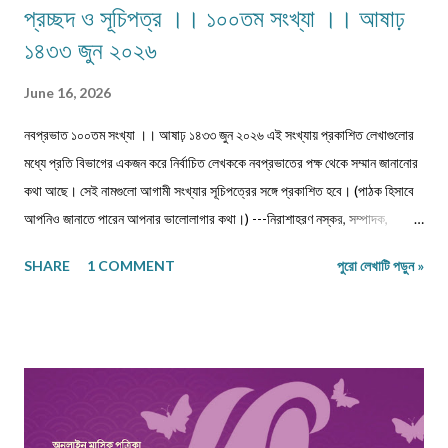
প্রচ্ছদ ও সূচিপত্র ।। ১০০তম সংখ্যা ।। আষাঢ়
১৪৩৩ জুন ২০২৬
June 16, 2026
নবপ্রভাত ১০০তম সংখ্যা ।। আষাঢ় ১৪৩৩ জুন ২০২৬ এই সংখ্যায় প্রকাশিত লেখাগুলোর
মধ্যে প্রতি বিভাগের একজন করে নির্বাচিত লেখককে নবপ্রভাতের পক্ষ থেকে সম্মান জানানোর
কথা আছে। সেই নামগুলো আগামী সংখ্যার সূচিপত্রের সঙ্গে প্রকাশিত হবে। (পাঠক হিসাবে
আপনিও জানাতে পারেন আপনার ভালোলাগার কথা।) ---নিরাশাহরণ নস্কর, সম্পাদক,
নবপ্রভাত। সূচিপত্র প্রবন্ধ-নিবন্ধ-ফিচার প্রবন্ধ ।। ভয় ।। শ্রীশুভ্র প্রবন্ধ ।।
SHARE
1 COMMENT
পুরো লেখাটি পড়ুন »
প্রবীণ জনগণ ।। শ্যামল হুদাতী একাকীত্বের ছাদ থেকে পতন : অনিক দত্ত ও মানুষের
নিঃশ... প্রবন্ধ ।। ধাঙড় ।। মোঃ চাঁন মিয়া ফকির প্রবন্ধ ।। অন্ধকারের উৎস হতে
উৎসারিত আলো ।। কুহেলী... প্রবন্ধ ।। নারীর সম্মান ও অধিকার — অলীক কল্পনা, না...
আন্তর্জাতিক খ্যাতি সম্পন্ন ভাষা বিজ্ঞানী অধ্যাপক প... প্রবন্ধ ।। কবি কৃষ্ণচন্দ্র মজুমদার
।। সুমন বিপ্লব ফিচার ।। চা দিবস ।। অশোক বন্দ্যোপাধ্যায় ফিচার ।। বর্তমান
প্রেক্ষাপটে আন্তর্জাতিক জীববৈচিত্... রম্যনাটিকা ।। পাত্র দেখা ।। সুশীল বন্দ্যোপাধ্যায়
ভ্রমণকাহিনি মাজান্দারান: কাস্পিয়ান সাগরের তীর... ঝরণার গান শুনতে ।। ...