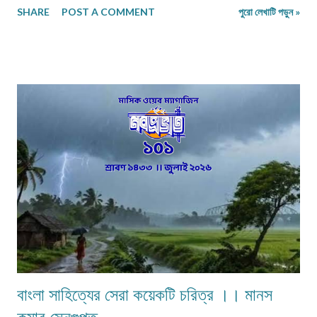
SHARE
POST A COMMENT
পুরো লেখাটি পড়ুন »
তারও জীবনসঙ্গিনী জুটেনি। মোট সাতজন সদস্য নিয়ে গঠিত সংসার নীলিমাদের পরিবার।
মধ্যবিত্ত পরিবার —মধ্যবিত্ত পরিবার না বলে যদি নিম্নবিত্ত বলা হয় তবুও কোনো
অত্যুক্তি করা হয় না। বাবার প্রত্যেকদিনের আয়ের উপর ভিত্তি করেই চলে সংসার। এই
কঠোর এবং কঠিন পরিস্থিতিতেও নীলিমার মা শ্রীমতী মেনকা‚ সংসার সামলে তার ছেলেমেয়েদের
পড়াশুনার প্রতি যথেষ্ট তৎপর ও সহানুভূতিশীল। তাদের পড়াশুনায় কোনো খামতি রাখেননি।
যথা সময়ে তাদেরকে বিদ্যালয়ের মুখ দেখিয়েছে – টিউশনের বন্দোবস্ত করেছে। তাদের জীবন
যাতে সুখকর হয় সেটাই প্রতিদিন ভগবানের কাছে প্রার্থনা করেছে। পাঁচ-পাঁচটি ছেলেমেয়ের
মধ্যে সবাইকে উচ্চশিক্ষিত করে তোলা একপ...
বাংলা সাহিত্যের সেরা কয়েকটি চরিত্র ।। মানস