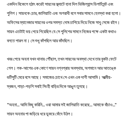
একদিন বিকেলে হঠাৎ করেই সায়নের ফ্ল্যাটে হানা দিল ভিজিল্যান্স ডিপার্টমেন্ট এবং
পুলিশ। সায়নকে চোর, জালিয়াতি এবং অপরাধী বলে সবার সামনে হেনস্থা করা হলো।
অফিসের ম্যানেজার সায়নের ওপর সমস্ত দোষ চাপিয়ে দিয়ে নিজে সাধু সেজে রইল।
সায়ন এতটাই ভয় পেয়ে গিয়েছিল যে সে পুলিশের সামনে নিজের পক্ষে একটা কথাও
বলতে পারল না। সে শুধু কাঁপছিল আর কাঁদছিল।
খবর পেয়ে অহনা যখন থানায় পৌঁছাল, তখন সায়নের অবস্থা দেখে তার বুকটা ফেটে
গেল। লক-আপের এক কোণে সায়ন নগ্নপ্রায় অবস্থায়, অপমানে আর আতঙ্কে
গুটিসুটি মেরে বসে আছে। সমাজের চোখে সে এখন এক দাগী আসামি। আত্মীয়-
স্বজন, পাড়া-পড়শি সবাই সিংহী বাড়ির দিকে আঙুল তুলছে।
"অহনা... আমি কিছু করিনি... ওরা আমার সই জালিয়াতি করেছে... আমাকে বাঁচাও..."
সায়ন অহনার পা জড়িয়ে ধরে ডুকরে কেঁদে উঠল।