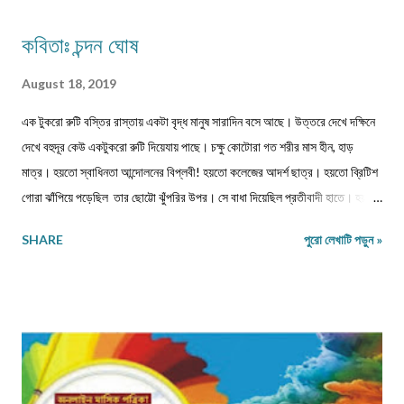
কবিতাঃ চন্দন ঘোষ
August 18, 2019
এক টুকরো রুটি বস্তির রাস্তায় একটা বৃদ্ধ মানুষ সারাদিন বসে আছে। উত্তরে দেখে দক্ষিনে
দেখে বহুদূর কেউ একটুকরো রুটি দিয়েযায় পাছে। চক্ষু কোটোরা গত শরীর মাস হীন, হাড়
মাত্র। হয়তো স্বাধিনতা আন্দোলনের বিপ্লবী! হয়তো কলেজের আদর্শ ছাত্র। হয়তো ব্রিটিশ
গোরা ঝাঁপিয়ে পড়েছিল তার ছোট্টো ঝুঁপরির উপর। সে বাধা দিয়েছিল প্রতীবাদী হাতে। হয়তো
পঙ্গু হয়েছিল সেই রাতে। আমি এক প্রশ্ন তুলেছিলাম, কেমনে হইল এ অবস্থা? বাক সরেনা
SHARE
পুরো লেখাটি পড়ুন »
মুখে সরকার কেন করেনা কোনো ব্যাবস্থা?? শরীর বস্ত্রহীন এই রাতে। নিম্নাঙ্গে একটা নোংগরা
ধুতি। কী জানি কত দিন খায়নি? কত দিন দেখেনি এক টুকরো রুটি! রাজধানী শহরের আকাশটা
দেখছে। দেখছে নেতা মন্ত্রী গন। হাইরে কেউতো তারে উঠিয়ে তোলেনি। দেখেনি কোনো
কোমল মন। আজ ভারতবর্ষ উন্নতশীল রাষ্ট্র! কথাটা অতীব মিথ্যা মাটি। এমন কতযে মানুষ
ক্ষুদার্থ, দেখেনা এক টুকরো রুটি। নতুন মন্ত্রী, নতুন রাষ্ট্রপতি সবাই আসে সবার হয় আবর্তন।
হাইরে পিছিয়ে পড়া মানুষ গুলো! তাদের হয়না কোনো পরিবর্তন। আজ 71 বছর আজাদ হয়েও
বোধহয় যে...