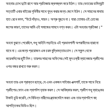
অহনার চোখ দুটো রাগে আর প্রতিজ্ঞায় জ্বলজ্বল করে উঠল। তার ভেতরের ডমিন্যান্ট
সত্তাটি এবার বাইরের পৃথিবীর সাথে যুদ্ধ করার জন্য জেগে উঠল। সে সায়নের মাথায়
হাত রেখে বলল, "উঠে দাঁড়াও, সায়ন। অশ্রু মুছবে না। যারা তোমার এই চোখের
জলের কারণ, তাদের আমি এই সমাজের সামনে নগ্ন করব। এটা অহনার প্রতিজ্ঞা।"
অহনা বুঝতে পেরেছিল, শুধু আইনি লড়াইয়ে এই প্রভাবশালী অপরাধীদের হারানো
যাবে না। এর জন্য প্রয়োজন এক চরম বুদ্ধিমত্তার চাল। সে স্কুল থেকে
কয়েকদিনের ছুটি নিল। তারপর সায়নের অফিসের সেই মূল চক্রী ম্যানেজার প্রদীপের
ওপর নজর রাখতে শুরু করল।
অহনা তার এক প্রাক্তন ছাত্র, যে এখন একজন সাইবার এক্সপার্ট, তাকে সাথে নিয়ে
প্রদীপের ফোন এবং ল্যাপটপ হ্যাক করল। সে আবিষ্কার করল, প্রদীপ শুধু ব্যাঙ্কের
টাকাই চুরি করেনি, সে বিভিন্ন নারীদের ব্ল্যাকমেইল করত এবং তার ল্যাপটপে বহু
আপত্তিকর ভিডিও ছিল।