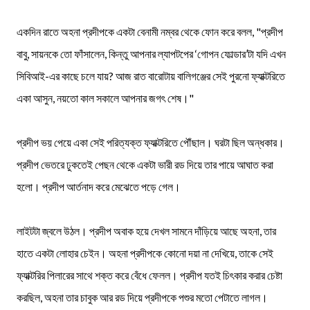
একদিন রাতে অহনা প্রদীপকে একটা বেনামী নম্বর থেকে ফোন করে বলল, "প্রদীপ
বাবু, সায়নকে তো ফাঁসালেন, কিন্তু আপনার ল্যাপটপের ‘গোপন ফোল্ডার’টা যদি এখন
সিবিআই-এর কাছে চলে যায়? আজ রাত বারোটায় বালিগঞ্জের সেই পুরনো ফ্যাক্টরিতে
একা আসুন, নয়তো কাল সকালে আপনার জগৎ শেষ।"
প্রদীপ ভয় পেয়ে একা সেই পরিত্যক্ত ফ্যাক্টরিতে পৌঁছাল। ঘরটা ছিল অন্ধকার।
প্রদীপ ভেতরে ঢুকতেই পেছন থেকে একটা ভারী রড দিয়ে তার পায়ে আঘাত করা
হলো। প্রদীপ আর্তনাদ করে মেঝেতে পড়ে গেল।
লাইটটা জ্বলে উঠল। প্রদীপ অবাক হয়ে দেখল সামনে দাঁড়িয়ে আছে অহনা, তার
হাতে একটা লোহার চেইন। অহনা প্রদীপকে কোনো দয়া না দেখিয়ে, তাকে সেই
ফ্যাক্টরির পিলারের সাথে শক্ত করে বেঁধে ফেলল। প্রদীপ যতই চিৎকার করার চেষ্টা
করছিল, অহনা তার চাবুক আর রড দিয়ে প্রদীপকে পশুর মতো পেটাতে লাগল।