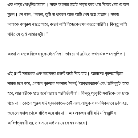
এক শান্ত গোধূলির আলো। সায়ন অহনার হাতটা শক্ত করে ধরে নিজের চোখের জল
মুছল। সে বলল, "অহনা, তুমি না থাকলে আজ আমি শেষ হয়ে যেতাম। সমাজ
আমাকে কাপুরুষ বলতে পারে, কারণ আমি নিজেকে রক্ষা করতে পারিনি। কিন্তু আমি
গর্বিত যে তুমি আমার স্ত্রী।"
অহনা সায়নকে নিজের বুকে টেনে নিল। তার চোখ দুটোতে তখন এক পরম তৃপ্তি।
এই গল্পটি সমাজকে এক অত্যন্ত জরুরি বার্তা দিয়ে যায়। আমাদের পুরুষতান্ত্রিক
সমাজ মনে করে, একজন পুরুষকে সবসময় ‘সবল’, ‘আক্রমণাত্মক’ এবং ‘ডমিন্যান্ট’ হতে
হবে, আর নারীকে হতে হবে ‘নরম ও পরনির্ভরশীল’। কিন্তু প্রকৃতি সবাইকে এক ছাচে
গড়ে না। কোনো পুরুষ যদি স্বভাবগতভাবেই নরম, লাজুক বা মানসিকভাবে দুর্বল হয়,
তবে সে সমাজ থেকে বাতিল হয়ে যায় না। আর একজন নারী যদি ডমিন্যান্ট বা
আধিপত্যবাদী হয়, তার মানে এই নয় যে সে ঘর ভাঙবে।