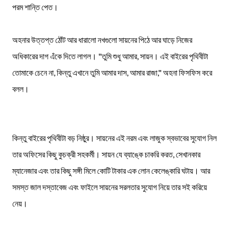
পরম শান্তি পেত।
অহনার উত্তপ্ত ঠোঁট আর ধারালো নখগুলো সায়নের পিঠে আর ঘাড়ে নিজের
অধিকারের দাগ এঁকে দিতে লাগল। "তুমি শুধু আমার, সায়ন। এই বাইরের পৃথিবীটা
তোমাকে চেনে না, কিন্তু এখানে তুমি আমার দাস, আমার রাজা," অহনা ফিসফিস করে
বলল।
কিন্তু বাইরের পৃথিবীটা বড় নিষ্ঠুর। সায়নের এই নরম এবং লাজুক স্বভাবের সুযোগ নিল
তার অফিসের কিছু কুচক্রী সহকর্মী। সায়ন যে ব্যাঙ্কে চাকরি করত, সেখানকার
ম্যানেজার এবং তার কিছু সঙ্গী মিলে কোটি টাকার এক লোন কেলেঙ্কারি ঘটায়। আর
সমস্ত জাল দস্তাবেজ এবং ফাইলে সায়নের সরলতার সুযোগ নিয়ে তার সই করিয়ে
নেয়।