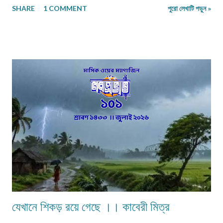
SHARE
1 COMMENT
পুরো লেখাটি পড়ুন »
থাকার সংগ্রাম। মানুষের জীবনযাপনের ক্ষেত্রে আজকে যা অত্যাবশ্যকীয় কাল তার বিকল্প রূপ
পেতে পারে অথবা তা অনাবশ্যক হওয়াও স্বাভাবিক। সেক্ষেত্রে উক্ত বিষয়টির পরিষেবা
দানকারী মানুষদের প্রতিবন্ধকতার সম্মুখীন হওয়া অস্বাভাবিক নয়। এক কালে গাঁয়ে কত
ধরনের পেশার মানুষদের চোখে পোড়তো। কোন পেশা ছিল সম্বৎসরের,আবার কোন পেশা
এককালীন। সব পেশার লোকেরাই কত নিষ্ঠা ভরে গাঁয়ে তাদের পরিষেবা দিত। বিনিময়ে
সামান্য আয় হত তাদের। আর সেই আয়টুকুই ছিল তাদের সংসার নির্বাহের একমাত্র উপায়।
কালে কালান্তরে সেই সব পেশা,সেই সব সমাজবন্ধুরা হারিয়ে গ্যাছে। শুধুমাত্র তারা বেঁচে
আছে অগ্রজের গল্পকথায়,আর বিভিন...
যেখানে শিকড় রয়ে গেছে ।। কাবেরী মিত্র