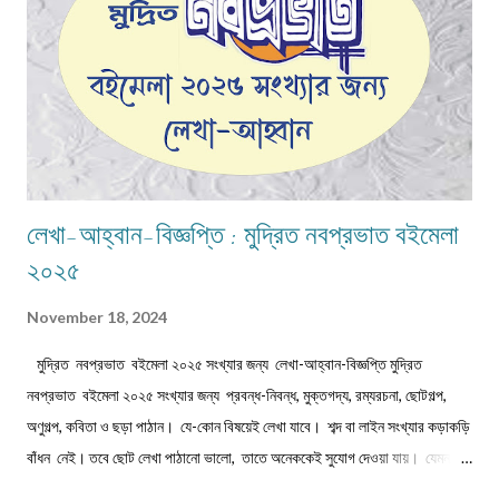
অতিথিদের জন্য নানারকম মিষ্টি তৈরির ধুম পড়ে ...
লেখা-আহ্বান-বিজ্ঞপ্তি : মুদ্রিত নবপ্রভাত বইমেলা
২০২৫
November 18, 2024
মুদ্রিত নবপ্রভাত বইমেলা ২০২৫ সংখ্যার জন্য লেখা-আহ্বান-বিজ্ঞপ্তি মুদ্রিত
নবপ্রভাত বইমেলা ২০২৫ সংখ্যার জন্য প্রবন্ধ-নিবন্ধ, মুক্তগদ্য, রম্যরচনা, ছোটগল্প,
অণুগল্প, কবিতা ও ছড়া পাঠান। যে-কোন বিষয়েই লেখা যাবে। শব্দ বা লাইন সংখ্যার কড়াকড়ি
বাঁধন নেই। তবে ছোট লেখা পাঠানো ভালো, তাতে অনেককেই সুযোগ দেওয়া যায়। যেমন,
কবিতা/ছড়া ১২-১৬ লাইনের মধ্যে, অণুগল্প/মুক্তগদ্য কমবেশি ৩০০/৩৫০শব্দে, গল্প/রম্যরচনা