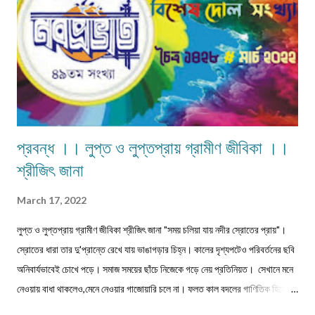
প্রবন্ধ ।। লুপ্ত ও লুপ্তপ্রায় গ্রামীণ জীবিকা ।।
শ্রীজিৎ জানা
March 17, 2022
লুপ্ত ও লুপ্তপ্রায় গ্রামীণ জীবিকা শ্রীজিৎ জানা "সময় চলিয়া যায় নদীর স্রোতের প্রায়"।
স্রোতের ধারা তার দু'প্রান্তে রেখে যায় ভাঙাগড়ার চিহ্ন। কালের দৃশ্যপটেও পরিবর্তনের ছবি
অনিবার্যভাবেই চোখে পড়ে। সমাজ সময়ের ছাঁচে নিজেকে গড়ে নেয় প্রতিনিয়ত। সেখানে মনে
নেওয়ায় বাধা থাকলেও,মেনে নেওয়ার গাজোয়ারি চলে না। ফলত কাল বদলের গাণিতিক হিসেবে
জীবন ও জীবিকার যে রদবদল,তাকেই বোধকরি সংগ্রাম বলা যায়। জীবন সংগ্রাম অথবা টিকে