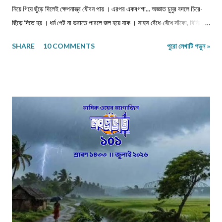
নিয়ে গিয়ে ছুঁড়ে দিলেই ক্ষেপনাস্ত্র যৌবন পায় । এরপর একবগগা... অজ্ঞাত চুমুর বদলে চিরে-
ছিঁড়ে দিতে হয় । ধর্ম পেট না ভরাতে পারলে জল হয়ে যাক । সাহস বেঁধে-বেঁধে সাঁকো, বিনিময়ে
প্রজাপতির ভিড় বাড়ুক । ...এবং মাথা নুইয়ে নেওয়াদের ইন্তেকাল । পাতায়-শাখায় দেখা
SHARE
10 COMMENTS
পুরো লেখাটি পড়ুন »
মনোত্তমা ঝরা-ঘাম শিউলি... দিনশেষে পাতে রোদ সাজায় রোধহীন । কাল্পনিক চরিত্ররা এখনও
চোখে চোখ ঠুকেই বেঁচে থাকে স্বরচিত । ........................ বিজয়ন্ত সরকার
মিলন পাড়া, রায়গঞ্জ উত্তর দিনাজপুর