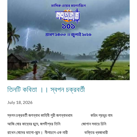
ক্ষুদার্থ, দেখেনা এক টুকরো রুটি। নতুন মন্ত্রী, নতুন রাষ্ট্রপতি সবাই আসে সবার হয় আবর্তন।
হাইরে পিছিয়ে পড়া মানুষ গুলো! তাদের হয়না কোনো পরিবর্তন। আজ 71 বছর আজাদ হয়েও
বোধহয় যে...
তিনটি কবিতা ।। স্বপন চক্রবর্তী
July 18, 2026
স্বপন চক্রবর্তী জগন্নাথ কাহিনী পুরী জগন্নাথধাম করিব প্রভুর নাম
আজি মোর কাব‍্যের ছন্দে, জগদীশ্বর তিনি জোগান সবারে চিনি
রাখেন মোদের ভালো-মন্দে। নীলাচলে এক নারী ভক্তির ধ্বজাধারী