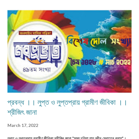
ব্যঞ্জনাময় না হলেও নবীনচন্দ্র সেনের 'ত্রয়ী' কাব্য বিশেষ মর্যাদা দাবি করতেই পারে। তাছাড়া
'ত্রয়ী' কাব্যে ধর্মীয় ভাবধারার আবেগ ফুটিয়ে তোলা হয়েছে। ‎ ‎নবীনচন্দ্র সেন বহু কাব্য
লিখেছেন। যেমন- 'অবকাশরঞ্জিনী','পলাশীর যুদ্ধ', 'ক্লিওপেট্রা', 'রঙ্গমতী', 'খ্রীষ্ট', ...
প্রবন্ধ ।। লুপ্ত ও লুপ্তপ্রায় গ্রামীণ জীবিকা ।।
শ্রীজিৎ জানা
March 17, 2022
লুপ্ত ও লুপ্তপ্রায় গ্রামীণ জীবিকা শ্রীজিৎ জানা "সময় চলিয়া যায় নদীর স্রোতের প্রায়"।