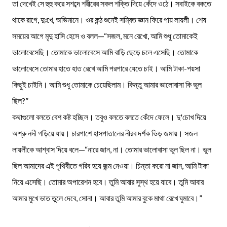
তা দেখেই সে হুহু করে সশব্দে শরীরের সকল শক্তি দিয়ে কেঁদে ওঠে। সবাইকে বকতে
থাকে রাগে, দুঃখে, অভিমানে। ওর কন্ঠ শুনেই সম্বিত জ্ঞান ফিরে পায় লায়লী। শেষ
সময়ের আগে মৃদু হাসি হেসে ও বলল—“সজল, মনে রেখো, আমি শুধু তোমাকেই
ভালোবেসেছি। তোমাকে ভালোবেসে আমি বাড়ি ছেড়ে চলে এসেছি। তোমাকে
ভালোবেসে তোমার হাতে হাত রেখে আমি পরপারে যেতে চাই। আমি টাকা-পয়সা
কিছুই চাইনি। আমি শুধু তোমাকে চেয়েছিলাম। কিন্তু আমার ভালোবাসা কি ভুল
ছিল?”
কথাগুলো বলতে বেশ কষ্ট হচ্ছিল। তবুও বলতে বলতে কেঁদে ফেলে। দু'চোখ দিয়ে
অশ্রু নদী গড়িয়ে যায়। চারপাশে হাসপাতালের নীরব দর্শক ভিড় জমায়। সজল
লায়লীকে আশ্বাস দিয়ে বলে—“নারে জান, না। তোমার ভালোবাসা ভুল ছিল না। ভুল
ছিল আমাদের এই পৃথিবীতে গরিব হয়ে জন্ম নেওয়া। চিন্তা করো না জান, আমি টাকা
নিয়ে এসেছি। তোমার অপারেশন হবে। তুমি আবার সুস্থ হয়ে যাবে। তুমি আবার
আমার মুখে ভাত তুলে দেবে, সোনা। আবার তুমি আমার বুকে মাথা রেখে ঘুমাবে।”