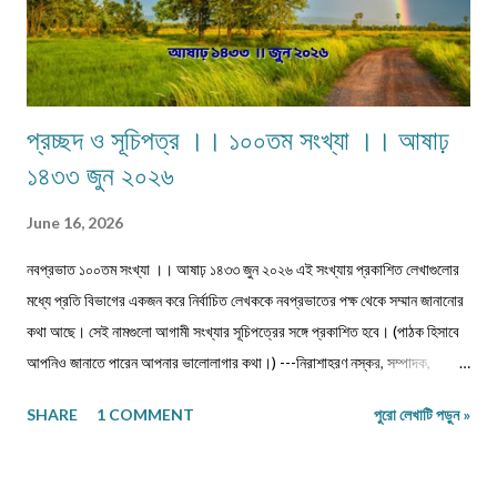
প্রচ্ছদ ও সূচিপত্র ।। ১০০তম সংখ্যা ।। আষাঢ়
১৪৩৩ জুন ২০২৬
June 16, 2026
নবপ্রভাত ১০০তম সংখ্যা ।। আষাঢ় ১৪৩৩ জুন ২০২৬ এই সংখ্যায় প্রকাশিত লেখাগুলোর
মধ্যে প্রতি বিভাগের একজন করে নির্বাচিত লেখককে নবপ্রভাতের পক্ষ থেকে সম্মান জানানোর
কথা আছে। সেই নামগুলো আগামী সংখ্যার সূচিপত্রের সঙ্গে প্রকাশিত হবে। (পাঠক হিসাবে
আপনিও জানাতে পারেন আপনার ভালোলাগার কথা।) ---নিরাশাহরণ নস্কর, সম্পাদক,
নবপ্রভাত। সূচিপত্র প্রবন্ধ-নিবন্ধ-ফিচার প্রবন্ধ ।। ভয় ।। শ্রীশুভ্র প্রবন্ধ ।।
SHARE
1 COMMENT
পুরো লেখাটি পড়ুন »
প্রবীণ জনগণ ।। শ্যামল হুদাতী একাকীত্বের ছাদ থেকে পতন : অনিক দত্ত ও মানুষের
নিঃশ... প্রবন্ধ ।। ধাঙড় ।। মোঃ চাঁন মিয়া ফকির প্রবন্ধ ।। অন্ধকারের উৎস হতে
উৎসারিত আলো ।। কুহেলী... প্রবন্ধ ।। নারীর সম্মান ও অধিকার — অলীক কল্পনা, না...