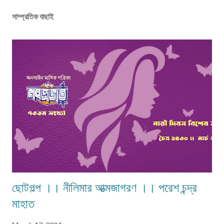
সাম্প্রতিক বাছাই
ছোটগল্প ।। নীলিমার আত্মজাগরণ ।। পরেশ চন্দ্র
মাহাত