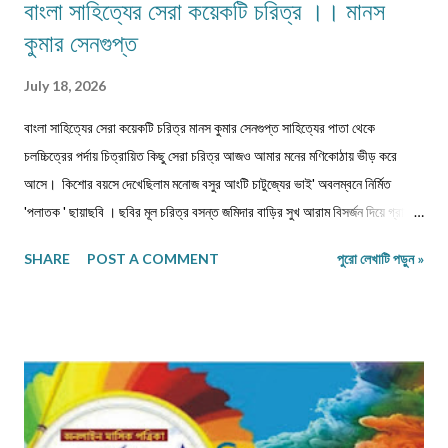
বাংলা সাহিত্যের সেরা কয়েকটি চরিত্র ।। মানস
কুমার সেনগুপ্ত
July 18, 2026
বাংলা সাহিত্যের সেরা কয়েকটি চরিত্র মানস কুমার সেনগুপ্ত সাহিত্যের পাতা থেকে
চলচ্চিত্রের পর্দায় চিত্রায়িত কিছু সেরা চরিত্র আজও আমার মনের মণিকোঠায় ভীড় করে
আসে। কিশোর বয়সে দেখেছিলাম মনোজ বসুর আংটি চাটুজ্যের ভাই' অবলম্বনে নির্মিত
'পলাতক ' ছায়াছবি ‌। ছবির মূল চরিত্র বসন্ত জমিদার বাড়ির সুখ আরাম বিসর্জন দিয়ে গ্রামের
পথে, মুক্ত প্রকৃতির মাঝে নিজেকে সঁপে দিতে চেয়েছে। গানপাগল বসন্ত চরিত্রের সঙ্গে
SHARE
POST A COMMENT
পুরো লেখাটি পড়ুন »
নিজেকে একাত্ম করে নিয়ে ভেবেছি, এমনটা যদি আমি পারতাম। ছবিতে বসন্ত জীবন পথের
পথিক হয়ে সংসার ছেড়ে, ঠিকানাবিহীন হয়ে বেরিয়ে পড়েছিল মনের খবর খুঁজতে। রবীন্দ্রনাথের
'অতিথি ' গল্প নিয়ে নির্মিত ছায়াছবির মূল চরিত্র তারাপদও কৈশোরকালেই বেড়িয়ে পড়েছিল
ঘরের বাঁধন ছেড়ে। মুক্ত প্রকৃতির কোলে তারাপদর সঙ্গে গেয়ে উঠেছি-' 'এই আকাশে আমার
মুক্তি আলোয় আলোয়, আমার মুক্তি ধূলায় ধূলায় ঘাসে ঘাসে। যৌবনকালে দেখা রমাপদ
চৌধুরীর উপন্যাস 'বনপলাশীর পদাবলী অবলম্বনে নির্মিত ছায়াছবির মূল চরিত্র উদাস গেয়ে
উঠেছে -' মনের কথা কারে বলি আর,...