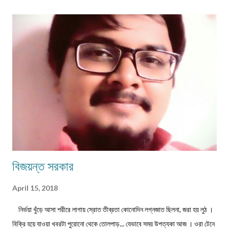
আন্তর্জাতিক খ্যাতি সম্পন্ন ভাষা বিজ্ঞানী অধ্যাপক প... প্রবন্ধ ।। কবি কৃষ্ণচন্দ্র মজুমদার
।। সুমন বিপ্লব ফিচার ।। চা দিবস ।। অশোক বন্দ্যোপাধ্যায় ফিচার ।। বর্তমান
প্রেক্ষাপটে আন্তর্জাতিক জীববৈচিত্... রম্যনাটিকা ।। পাত্র দেখা ।। সুশীল বন্দ্যোপাধ্যায়
ভ্রমণকাহিনি মাজান্দারান: কাস্পিয়ান সাগরের তীর... ঝরণার গান শুনতে ।। ...
বিজয়ন্ত সরকার
April 15, 2018
নির্ভয়া খুঁড়ে আসা শরীরে লাগায় স্রোত তীব্রতা কোনোদিন লগ্নজাত ছিলনা, জরা হয় লুঠ ।
বিক্রি হয়ে যাওয়া খবরটা পুরোনো থেকে তোলপাড়... যেভাবে সময় উপত্যকা আজ । ওরা টেনে