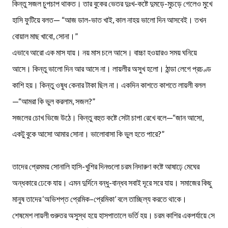
কিন্তু সজল চুপচাপ থাকত। তার বুকের ভেতর দুঃখ-কষ্টে দুমড়ে-মুচড়ে গেলেও মুখে
হাসি ফুটিয়ে বলত— “আজ ডাল-ভাত খাই, কাল নাহয় ভালো দিন আসবেই। তখন
বোয়াল মাছ খাবো, সোনা।”
এভাবে আরো এক মাস যায়। নয় মাস চলে আসে। বাচ্চা হওয়ারও সময় ঘনিয়ে
আসে। কিন্তু ভালো দিন আর আসে না। লায়লীর অসুখ হলো। ঠান্ডা লেগে প্রচণ্ড
কাশি হয়। কিন্তু ওষুধ কেনার টাকা ছিল না। একদিন কাশতে কাশতে লায়লী বলল
—“আমরা কি ভুল করলাম, সজল?”
সজলের চোখ ভিজে উঠে। কিন্তু বহুত কষ্টে সেটা চাপা রেখে বলে—“জান আসো,
একটু বুকে আসো আমার সোনা। ভালোবাসা কি ভুল হতে পারে?”
তাদের প্রেমময় সোনালি হাসি-খুশির দিনগুলো চরম নিদারুণ কষ্টে আষাঢ়ে মেঘের
অন্ধকারে ঢেকে যায়। এমন দুর্দিনে বন্ধু-বান্ধব সবাই দূরে সরে যায়। সমাজের কিছু
মানুষ তাদের ‘অভিশপ্ত প্রেমিক–প্রেমিকা’ বলে তাচ্ছিল্য করতে থাকে।
শেষমেশ লায়লী গুরুতর অসুস্থ হয়ে হাসপাতালে ভর্তি হয়। চরম কাশির একপর্যায়ে সে