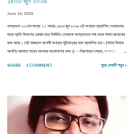
১৪৩৩ জুন ২০২৬
June 16, 2026
নবপ্রভাত ১০০তম সংখ্যা ।। আষাঢ় ১৪৩৩ জুন ২০২৬ এই সংখ্যায় প্রকাশিত লেখাগুলোর
মধ্যে প্রতি বিভাগের একজন করে নির্বাচিত লেখককে নবপ্রভাতের পক্ষ থেকে সম্মান জানানোর
কথা আছে। সেই নামগুলো আগামী সংখ্যার সূচিপত্রের সঙ্গে প্রকাশিত হবে। (পাঠক হিসাবে
আপনিও জানাতে পারেন আপনার ভালোলাগার কথা।) ---নিরাশাহরণ নস্কর, সম্পাদক,
নবপ্রভাত। সূচিপত্র প্রবন্ধ-নিবন্ধ-ফিচার প্রবন্ধ ।। ভয় ।। শ্রীশুভ্র প্রবন্ধ ।।
SHARE
1 COMMENT
পুরো লেখাটি পড়ুন »
প্রবীণ জনগণ ।। শ্যামল হুদাতী একাকীত্বের ছাদ থেকে পতন : অনিক দত্ত ও মানুষের
নিঃশ... প্রবন্ধ ।। ধাঙড় ।। মোঃ চাঁন মিয়া ফকির প্রবন্ধ ।। অন্ধকারের উৎস হতে
উৎসারিত আলো ।। কুহেলী... প্রবন্ধ ।। নারীর সম্মান ও অধিকার — অলীক কল্পনা, না...
আন্তর্জাতিক খ্যাতি সম্পন্ন ভাষা বিজ্ঞানী অধ্যাপক প... প্রবন্ধ ।। কবি কৃষ্ণচন্দ্র মজুমদার
।। সুমন বিপ্লব ফিচার ।। চা দিবস ।। অশোক বন্দ্যোপাধ্যায় ফিচার ।। বর্তমান
প্রেক্ষাপটে আন্তর্জাতিক জীববৈচিত্... রম্যনাটিকা ।। পাত্র দেখা ।। সুশীল বন্দ্যোপাধ্যায়
ভ্রমণকাহিনি মাজান্দারান: কাস্পিয়ান সাগরের তীর... ঝরণার গান শুনতে ।। ...