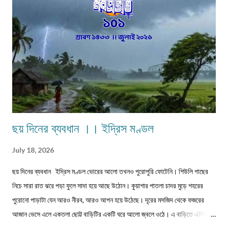
সামান্য আয় হত তাদের। আর সেই আয়টুকুই ছিল তাদের সংসার নির্বাহের একমাত্র উপায়।
কালে কালান্তরে সেই সব পেশা,সেই সব সমাজবন্ধুরা হারিয়ে গ্যাছে। শুধুমাত্র তারা বেঁচে
আছে অগ্রজের গল্পকথায়,আর বিভিন...
ছয় দিনের ব্যবধান ।। ইদ্রিস মণ্ডল
July 18, 2026
ছয় দিনের ব্যবধান ইদ্রিস মণ্ডল ভোরের আলো তখনও পুরোপুরি ফোটেনি। শিউলি গাছের
নিচে সারা রাত ঝরে পড়া ফুলে সাদা হয়ে আছে উঠোন। কুয়াশার পাতলা চাদর মুড়ে শহরের
পুরোনো পাড়াটা যেন আরও নীরব, আরও আপন হয়ে উঠেছে। দূরের মসজিদ থেকে ফজরের
আজান ভেসে এলে একতলা ছোট্ট বাড়িটির একটি ঘরে আলো জ্বলে ওঠে। এ বাড়িতে এটাই