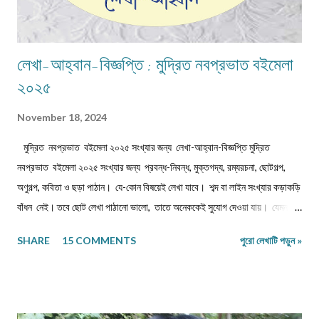
লেখা-আহ্বান-বিজ্ঞপ্তি : মুদ্রিত নবপ্রভাত বইমেলা
২০২৫
November 18, 2024
মুদ্রিত নবপ্রভাত বইমেলা ২০২৫ সংখ্যার জন্য লেখা-আহ্বান-বিজ্ঞপ্তি মুদ্রিত
নবপ্রভাত বইমেলা ২০২৫ সংখ্যার জন্য প্রবন্ধ-নিবন্ধ, মুক্তগদ্য, রম্যরচনা, ছোটগল্প,
অণুগল্প, কবিতা ও ছড়া পাঠান। যে-কোন বিষয়েই লেখা যাবে। শব্দ বা লাইন সংখ্যার কড়াকড়ি
বাঁধন নেই। তবে ছোট লেখা পাঠানো ভালো, তাতে অনেককেই সুযোগ দেওয়া যায়। যেমন,
কবিতা/ছড়া ১২-১৬ লাইনের মধ্যে, অণুগল্প/মুক্তগদ্য কমবেশি ৩০০/৩৫০শব্দে, গল্প/রম্যরচনা
SHARE
15 COMMENTS
পুরো লেখাটি পড়ুন »
৮০০-৯০০ শব্দে, প্রবন্ধ/নিবন্ধ ১৫০০-১৬০০ শব্দে। তবে এ বাঁধন 'অবশ্যমান্য' নয়। সম্পূর্ণ
অপ্রকাশিত লেখা পাঠাতে হবে। মনোনয়নের সুবিধার্থে একাধিক লেখা পাঠানো ভালো। তবে
একই মেলেই দেবেন। একজন ব্যক্তি একান্ত প্রয়োজন ছাড়া একাধিক মেল করবেন না।
লেখা মেলবডিতে টাইপ বা পেস্ট করে পাঠাবেন। word ফাইলে পাঠানো যেতে পারে। লেখার