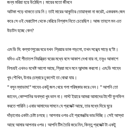
জন্য মরিয়া হয়ে উঠেছিল। মায়ের মতো জীবনে
আটকা পড়ে থাকতে চায় নি। তাই মায়ের আকুতির তোয়াক্কা না করেই, একরকম জেদ
করে সে ওই ঘেরাটোপ থেকে বেরিয়ে নিশ্বাস নিতে চেয়েছিল। আজ তাহলে মন এত
উচাটন হচ্ছে কেন?
এম ডি মি: কল্যাণপুরের ঘরে যখন প্রিয়ার ডাক পড়লো, তখন সন্ধ্যে সাড়ে ছ'টা।
যদিও এই শীতাতপ নিয়ন্ত্রিত ঘরের মধ্যে বসে আকাশ দেখা যায় না, তবুও আকাশে
নিশ্চয়ই এখনও যথেষ্ট আলো আছে, প্রিয়া মনে মনে আন্দাজ করলো। এম.ডি সাহেব
খুব শৌখিন, উনার চেম্বারে ঢুকলেই তা বোঝা যায়।
" বসুন ম্যাডাম!" সাহেব একটু জল খেয়ে গলা পরিষ্কার করে নেন। " আপনি তো
জানেন, কোম্পানির অবস্থা খুব ভাল না। লাস্ট ইয়ারে আমরা আমাদের টার্গেট ফুলফিল
করতে পারিনি।এবার আমাদের সামনে যে প্রজেক্ট আছে, তার মধ্যে দিয়ে ঘুরে
দাঁড়ানোর একটা চেষ্টা চলছে। আপনার ওপর এই প্রজেক্টের ভার দিচ্ছি। সেই আস্থা
আছে আমার আপনার ওপর। আপনি টিম তৈরি করে নিন, কিন্তু প্রজেক্ট টা একটু