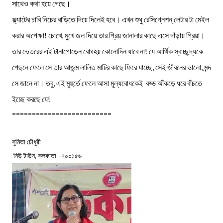
সাথেও কথা হয়ে গেছে।
ফ্ল্যাটের চাবি নিচের বাড়িতে দিয়ে দিলেই হবে। এখন শুধু রেসিগ্নেশন্ লেটার টা মেইল
করার অপেক্ষা! চোখে, মুখে জল দিয়ে তার প্রিয় জানালার কাছে এসে দাঁড়ায় প্রিয়া।
তার ভেতরের এই টানাপোড়েন বোধহয় কোনোদিন যাবে না! যে আর্থিক স্বাচ্ছন্দ্যকে
পেছনে ফেলে সে তার আজন্ম লালিত মাটির কাছে ফিরে যাচ্ছে, সেই জীবনের ভালো, মন্দ
সে জানে না। তবু, এই মুহুর্তে ফেলে আসা মূল্যবোধকেই বড্ড আঁকড়ে ধরে বাঁচতে
ইচ্ছে করছে যে!
=========================
সুমিতা চৌধুরী
নিউ টাউন, কলকাতা--৭০০১৫৬