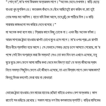
" শোন্ না", মা'র গলা কিরকম অন্যরকম লাগে।"অনেক ভেবে দেখলাম। বাড়ি ছেড়ে
যাওয়া খুব মুশকিল রে। কতরকম বাঁধনে যে বেঁধে আছি!তুই রাগ করিস না ,মা! তুই
তোর সময় মত আসিস। হাতে যদি টাকা আসে, তবে রন্টু কে পাঠিয়ে দিস।ও বাড়ি
সারাবার কাজগুলো সব করিয়ে দেবে বলেছে।"
মা অনেক কথা বলে যায়। প্রিয়ার কানে কিছু ঢোকে না। এখন বীচ অনেক ফাঁকা।
আরব সাগরের ঠান্ডা হাওয়ার ঝাপ্টা চোখে মুখে এসে লাগে। মা'র ওপর প্রচণ্ড রাগটা
ধীরে ধীরে প্রশমিত হয়ে আসে। সে যেভাবে শেকড় ছেড়ে চলে আসতে পেরেছে, মা 'র
পক্ষে সেই টান অগ্রাহ্য করা কি সম্ভব? সেও তো কত দিন হল এখানে এসেছে, তবু
ঘুরে ঘুরে কেন ফেলে আসা মাটির কথা ভেবে মন বিষণ্ণ হয়? যে অন্য জীবনের স্বাদ
নিতে সমস্ত পিছুটান ফেলে এই জীবনে এসেছে, তা এত বিস্বাদ লাগে কেন আজকাল?
কিন্তু ফিরব বললেই ফেরা যায় না বোধহয়!
ভোরের ঠান্ডা হাওয়ায় যেন মায়ের হাতের ছোঁয়া! বাইরে এখনও বেশ অন্ধকার। কাল
রাতেই সব গুছিয়ে রেখেছে। সকাল সাড়ে দশ টায় কলকাতার ফ্লাইট। বাড়ির মালিকের