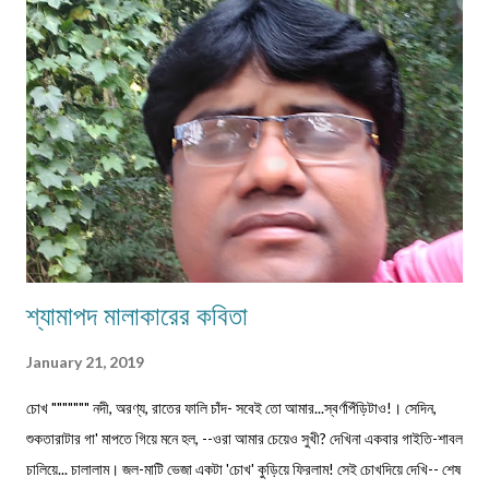
সঙ্গে দেবেন নিজের নাম, ঠিকানা এবং ফোন ও whatsapp নম্বর। (ছবি দেওয়ার দরকার
নেই।) ১) মেলের সাবজেক্ট লাইনে লিখবেন 'মুদ্রিত নবপ্রভাত বইমেলা সংখ্যা ২০২৬-এর
জন্য'। ২) বানানের দিকে বিশেষ নজর দেবেন। ৩) য...
শ্যামাপদ মালাকারের কবিতা
January 21, 2019
চোখ """"""" নদী, অরণ্য, রাতের ফালি চাঁদ- সবেই তো আমার...স্বর্ণপিঁড়িটাও!। সেদিন,
শুকতারাটার গা' মাপতে গিয়ে মনে হল, --ওরা আমার চেয়েও সুখী? দেখিনা একবার গাইতি-শাবল
চালিয়ে... চালালাম। জল-মাটি ভেজা একটা 'চোখ' কুড়িয়ে ফিরলাম! সেই চোখদিয়ে দেখি-- শেষ