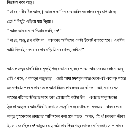
জিজ্ঞেস করে অঞ্জু।
" না রে, শরীর ঠিক আছে। আসলে ক' দিন ধরে অফিসের কাজের খুব চাপ যাচ্ছে,
তো!" কিছুটা এড়িয়ে যায় প্রিয়া।
" আজ আমার সাথে ডিনার করবি, চল্!"
" না রে, অঞ্জু, রাগ করিস না। কালকের অফিসের একটা রিপোর্ট বানাতে হবে। একদিন
আমি নিজেই চলে যাব তোর বাড়ি ডিনার খেতে, দেখিস!"
আসলে নতুন চাকরি নিয়ে মুম্বই শহরে আসার দু বছর পরেও তার সেরকম কোনো বন্ধু
নেই এখানে, একমাত্র অঞ্জু ছাড়া। ছোট্ট আধা মফস্বল শহর থেকে এই এত বড় শহরে
এসে প্রথম প্রথম তার ফেলে আসা দিনগুলোর জন্য মন কাঁদত। এই সদা ব্যস্ত
শহরের গতি ময় জীবনের সাথে তাল মেলানোই কষ্টের ছিল। এখানের মানুষজনের
ঠুনকো অহংকার আর ঠাঁটবাট দেখে সে সঙ্কুচিত হয়ে থাকতো সবসময়। বারবার তার
শান্ত গৃহকোণের ছায়াঘেরা আলিঙ্গনের কথা মনে পড়ত।অথচ, এই ঝাঁ চকচকে জীবন
ই তো চেয়েছিল সে! আজন্ম বেড়ে ওঠা তার প্রিয় শহর থেকে সে নিজেই তো পালাবার