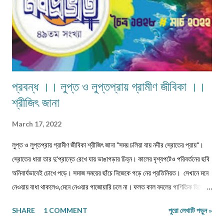
প্রবন্ধ ।। লুপ্ত ও লুপ্তপ্রায় গ্রামীণ জীবিকা ।।
শ্রীজিৎ জানা
March 17, 2022
লুপ্ত ও লুপ্তপ্রায় গ্রামীণ জীবিকা শ্রীজিৎ জানা "সময় চলিয়া যায় নদীর স্রোতের প্রায়"।
স্রোতের ধারা তার দু'প্রান্তে রেখে যায় ভাঙাগড়ার চিহ্ন। কালের দৃশ্যপটেও পরিবর্তনের ছবি
অনিবার্যভাবেই চোখে পড়ে। সমাজ সময়ের ছাঁচে নিজেকে গড়ে নেয় প্রতিনিয়ত। সেখানে মনে
নেওয়ায় বাধা থাকলেও,মেনে নেওয়ার গাজোয়ারি চলে না। ফলত কাল বদলের গাণিতিক হিসেবে
জীবন ও জীবিকার যে রদবদল,তাকেই বোধকরি সংগ্রাম বলা যায়। জীবন সংগ্রাম অথবা টিকে
SHARE
1 COMMENT
পুরো লেখাটি পড়ুন »
থাকার সংগ্রাম। মানুষের জীবনযাপনের ক্ষেত্রে আজকে যা অত্যাবশ্যকীয় কাল তার বিকল্প রূপ