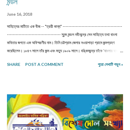
মন্ডল
June 16, 2018
সাহিত্যের মাটিতে এক বীজ -- "ত্রয়ী কাব্য" -----------------------------------------
------------------------------------- সুনন্দ মন্ডল নবীনচন্দ্র সেন সাহিত্যে তথা বাংলা
কবিতার জগতে এক অবিস্মরণীয় নাম। তিনি চট্টগ্রাম জেলার নওয়াপাড়া গ্রামে জন্মগ্রহণ
করেছিলেন। ১৮৪৭ সালে তাঁর জন্ম এবং মত্যু ১৯০৯ সালে। বঙ্কিমচন্দ্র তাঁকে 'বাংলার বায়রন'
বলেছেন। ‎জীবৎকালীন যুগে আত্মপ্রত্যয়ের মধ্যে জাতীয় চরিত্র আত্মস্থ করে নতুন সংস্কারে
SHARE
POST A COMMENT
পুরো লেখাটি পড়ুন »
প্রয়াসী হয়ে ভবিষ্যতের স্বপ্ন দেখেছেন।মধুসূদন-হেমচন্দ্র-নবীনচন্দ্র--এই তিন কবি বাংলা
কাব্যধারায় প্রাণ সঞ্চার করেছিলেন। বিশেষত মহাকাব্য লেখার দুঃসাহস দেখিয়েছিলেন। এদিক
থেকে মধুসূদন দত্ত একজন সফল মহাকাব্যিক। তাঁর 'মেঘনাদ বধ' কাব্যের মত গভীর ও
ব্যঞ্জনাময় না হলেও নবীনচন্দ্র সেনের 'ত্রয়ী' কাব্য বিশেষ মর্যাদা দাবি করতেই পারে। তাছাড়া
'ত্রয়ী' কাব্যে ধর্মীয় ভাবধারার আবেগ ফুটিয়ে তোলা হয়েছে। ‎ ‎নবীনচন্দ্র সেন বহু কাব্য
লিখেছেন। যেমন- 'অবকাশরঞ্জিনী','পলাশীর যুদ্ধ', 'ক্লিওপেট্রা', 'রঙ্গমতী', 'খ্রীষ্ট', ...