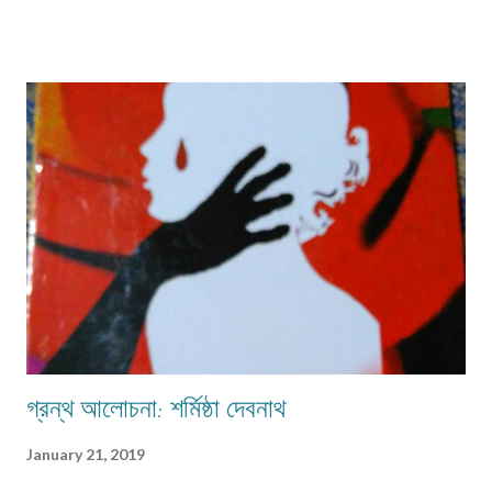
পেতে পারে অথবা তা অনাবশ্যক হওয়াও স্বাভাবিক। সেক্ষেত্রে উক্ত বিষয়টির পরিষেবা
দানকারী মানুষদের প্রতিবন্ধকতার সম্মুখীন হওয়া অস্বাভাবিক নয়। এক কালে গাঁয়ে কত
ধরনের পেশার মানুষদের চোখে পোড়তো। কোন পেশা ছিল সম্বৎসরের,আবার কোন পেশা
এককালীন। সব পেশার লোকেরাই কত নিষ্ঠা ভরে গাঁয়ে তাদের পরিষেবা দিত। বিনিময়ে
সামান্য আয় হত তাদের। আর সেই আয়টুকুই ছিল তাদের সংসার নির্বাহের একমাত্র উপায়।
কালে কালান্তরে সেই সব পেশা,সেই সব সমাজবন্ধুরা হারিয়ে গ্যাছে। শুধুমাত্র তারা বেঁচে
আছে অগ্রজের গল্পকথায়,আর বিভিন...
গ্রন্থ আলোচনা: শর্মিষ্ঠা দেবনাথ
January 21, 2019