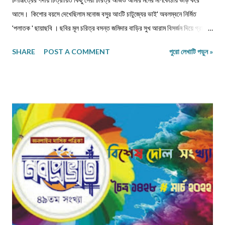
আসে। কিশোর বয়সে দেখেছিলাম মনোজ বসুর আংটি চাটুজ্যের ভাই' অবলম্বনে নির্মিত
'পলাতক ' ছায়াছবি ‌। ছবির মূল চরিত্র বসন্ত জমিদার বাড়ির সুখ আরাম বিসর্জন দিয়ে গ্রামের
পথে, মুক্ত প্রকৃতির মাঝে নিজেকে সঁপে দিতে চেয়েছে। গানপাগল বসন্ত চরিত্রের সঙ্গে
SHARE
POST A COMMENT
পুরো লেখাটি পড়ুন »
নিজেকে একাত্ম করে নিয়ে ভেবেছি, এমনটা যদি আমি পারতাম। ছবিতে বসন্ত জীবন পথের
পথিক হয়ে সংসার ছেড়ে, ঠিকানাবিহীন হয়ে বেরিয়ে পড়েছিল মনের খবর খুঁজতে। রবীন্দ্রনাথের
'অতিথি ' গল্প নিয়ে নির্মিত ছায়াছবির মূল চরিত্র তারাপদও কৈশোরকালেই বেড়িয়ে পড়েছিল
ঘরের বাঁধন ছেড়ে। মুক্ত প্রকৃতির কোলে তারাপদর সঙ্গে গেয়ে উঠেছি-' 'এই আকাশে আমার
মুক্তি আলোয় আলোয়, আমার মুক্তি ধূলায় ধূলায় ঘাসে ঘাসে। যৌবনকালে দেখা রমাপদ
চৌধুরীর উপন্যাস 'বনপলাশীর পদাবলী অবলম্বনে নির্মিত ছায়াছবির মূল চরিত্র উদাস গেয়ে
উঠেছে -' মনের কথা কারে বলি আর,...