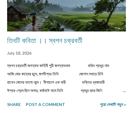
তিনটি কবিতা ।। স্বপন চক্রবর্তী
July 18, 2026
স্বপন চক্রবর্তী জগন্নাথ কাহিনী পুরী জগন্নাথধাম করিব প্রভুর নাম
আজি মোর কাব‍্যের ছন্দে, জগদীশ্বর তিনি জোগান সবারে চিনি
রাখেন মোদের ভালো-মন্দে। নীলাচলে এক নারী ভক্তির ধ্বজাধারী
ঈশ্বর-প্রেম ছিল অপার, কর্মাবাঈ নামে তিনি প্রভুর হৃদয় জিনি
করিতেন দিব্য সংসার। ভিখারিণী অতি দীন বার্ধক্যে শক্তিহীন ...
SHARE
POST A COMMENT
পুরো লেখাটি পড়ুন »