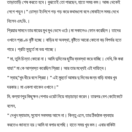
তাড়াতাড়ি শেষ করতে হবে। বুঝতেই তো পারছেন, হাতে সময় কম। আজ থেকেই
লেগে পড়ুন।" চোস্ত ইংলিশে গড় গড় করে কথাগুলো বলে মোবাইলে সময় দেখে
নিলেন এম.ডি.।
প্রিয়ার সামনে তার মায়ের মুখ মুখ ভেসে ওঠে।মা সকালেও ফোন করেছিল। তাদের
ওখানে প্রচণ্ড বৃষ্টি হচ্ছে। বাড়ির যা অবস্থা, বৃষ্টিতে আরো কোনো বড় বিপর্যয় হতে
পারে। প্রতি মুহূর্তে মা ভয় পাচ্ছে।
" মা, তুমি চিন্তা কোরো না। আমি দুদিনের ছুটির ব্যবস্থা করে যাচ্ছি। দেখি, কি করা
যায়!" মা কে আশ্বস্ত করেছিল প্রিয়া। আর তার মধ্যেই এই দায়িত্ব।
" স্যার,"খুব ধীরে বলে প্রিয়া। " এই মুহুর্তে আমার দু দিনের জন্য বাড়ি যাবার খুব
দরকার। মা একলা থাকেন ওখানে।"
মি. কল্যাণপুর কিছুক্ষন পেপার ওয়েট নিয়ে নাড়াচাড়া করেন। তারপর বেশ কেটেকেটে
বলেন,
" দেখুন ম্যাডাম, সুযোগ সবসময় আসে না। কিন্তু এলে, তার ঠিকঠাক ব্যবহার
করতেও জানতে হয়।আমি যা বলার বলেছি। হাতে সময় খুব কম। এবার বাকিটা