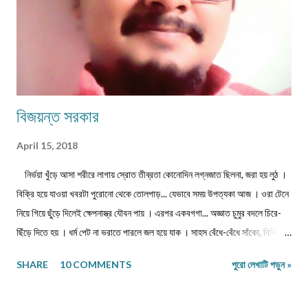
বিজয়ন্ত সরকার
April 15, 2018
নির্ভয়া খুঁড়ে আসা শরীরে লাগায় স্রোত তীব্রতা কোনোদিন লগ্নজাত ছিলনা, জরা হয় লুঠ ।
বিক্রি হয়ে যাওয়া খবরটা পুরোনো থেকে তোলপাড়... যেভাবে সময় উপত্যকা আজ । ওরা টেনে
নিয়ে গিয়ে ছুঁড়ে দিলেই ক্ষেপনাস্ত্র যৌবন পায় । এরপর একবগগা... অজ্ঞাত চুমুর বদলে চিরে-
ছিঁড়ে দিতে হয় । ধর্ম পেট না ভরাতে পারলে জল হয়ে যাক । সাহস বেঁধে-বেঁধে সাঁকো, বিনিময়ে
প্রজাপতির ভিড় বাড়ুক । ...এবং মাথা নুইয়ে নেওয়াদের ইন্তেকাল । পাতায়-শাখায় দেখা
SHARE
10 COMMENTS
পুরো লেখাটি পড়ুন »
মনোত্তমা ঝরা-ঘাম শিউলি... দিনশেষে পাতে রোদ সাজায় রোধহীন । কাল্পনিক চরিত্ররা এখনও
চোখে চোখ ঠুকেই বেঁচে থাকে স্বরচিত । ........................ বিজয়ন্ত সরকার