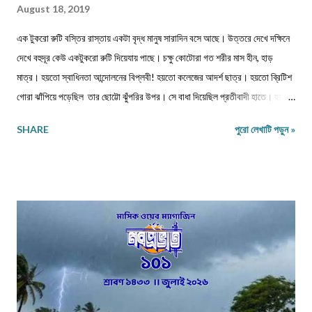
নেই।) ১) মেলের সাবজেক্ট লাইনে লিখবেন 'মুদ্রিত নবপ্রভাত বইমেলা সংখ্যা ২০২৬-এর
August 18, 2019
জন্য'। ২) বানানের দিকে বিশেষ নজর দেবেন। ৩) য...
এক টুকরো রুটি বস্তির রাস্তায় একটা বৃদ্ধ মানুষ সারাদিন বসে আছে। উত্তরে দেখে দক্ষিনে
দেখে বহুদূর কেউ একটুকরো রুটি দিয়েযায় পাছে। চক্ষু কোটোরা গত শরীর মাস হীন, হাড়
মাত্র। হয়তো স্বাধিনতা আন্দোলনের বিপ্লবী! হয়তো কলেজের আদর্শ ছাত্র। হয়তো ব্রিটিশ
গোরা ঝাঁপিয়ে পড়েছিল তার ছোট্টো ঝুঁপরির উপর। সে বাধা দিয়েছিল প্রতীবাদী হাতে। হয়তো
পঙ্গু হয়েছিল সেই রাতে। আমি এক প্রশ্ন তুলেছিলাম, কেমনে হইল এ অবস্থা? বাক সরেনা
SHARE
পুরো লেখাটি পড়ুন »
মুখে সরকার কেন করেনা কোনো ব্যাবস্থা?? শরীর বস্ত্রহীন এই রাতে। নিম্নাঙ্গে একটা নোংগরা
ধুতি। কী জানি কত দিন খায়নি? কত দিন দেখেনি এক টুকরো রুটি! রাজধানী শহরের আকাশটা
দেখছে। দেখছে নেতা মন্ত্রী গন। হাইরে কেউতো তারে উঠিয়ে তোলেনি। দেখেনি কোনো
কোমল মন। আজ ভারতবর্ষ উন্নতশীল রাষ্ট্র! কথাটা অতীব মিথ্যা মাটি। এমন কতযে মানুষ
ক্ষুদার্থ, দেখেনা এক টুকরো রুটি। নতুন মন্ত্রী, নতুন রাষ্ট্রপতি সবাই আসে সবার হয় আবর্তন।
হাইরে পিছিয়ে পড়া মানুষ গুলো! তাদের হয়না কোনো পরিবর্তন। আজ 71 বছর আজাদ হয়েও
বোধহয় যে...