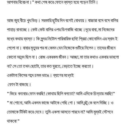
আপনার বিবেচনা।" কথা শেষ করে ফোনে ব্যস্ত হয়ে পড়েন তিনি।
আজ জুহু বীচে খুব ভিড়। সরকারি ছুটির দিন বলেই বোধহয়। বাচ্চারা বসে বসে বালির
পাহাড় বানাচ্ছে। কেউ কেউ বালির ওপর ডিগবাজি খাচ্ছে।দূরে বাবা, মা নিজেদের
মধ্যে কথায় ব্যস্ত। কি সুন্দর নিটোল পারিবারিক ছবি! প্রিয়া কোনোদিন এর স্বাদ ই
পেলো না। বাবার মৃত্যুর পর মা কেমন যেন নিজেকে গুটিয়ে নিলেন। তাদের জীবনে
কোনো আনন্দ ছিল না। রোজ একরকম জীবন। আচ্ছা, মা তার কথাও একবার ভাবলো
না? সে তো তখন ছোটো, তার কত ঘুরতে, বেড়াতে ইচ্ছে করতো।
একটানা কিসের শব্দে চমক ভাঙে। ব্যাগের মধ্যেই
ফোন টা বাজছে।
" কিরে কতবার ফোন করছি! কোথায় ছিলি বলতো? আমি এদিকে চিন্তায় মরছি!"
" মা শোনো, আমি একদম কাজে আটকে গেছি গো। আমি রন্টু কে বলে দিচ্ছি। ও
তোমাকে টিকিট করে দেবে। তুমি একলা আসতে পারবে না? আমি মুম্বই স্টেশনে
থাকবো "