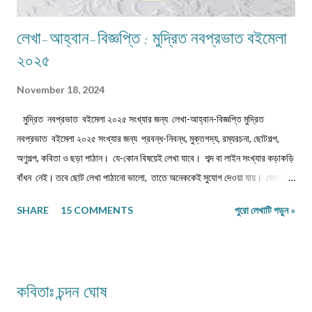
লেখা-আহ্বান-বিজ্ঞপ্তি : মুদ্রিত নবপ্রভাত বইমেলা
২০২৫
November 18, 2024
মুদ্রিত নবপ্রভাত বইমেলা ২০২৫ সংখ্যার জন্য লেখা-আহ্বান-বিজ্ঞপ্তি মুদ্রিত
নবপ্রভাত বইমেলা ২০২৫ সংখ্যার জন্য প্রবন্ধ-নিবন্ধ, মুক্তগদ্য, রম্যরচনা, ছোটগল্প,
অণুগল্প, কবিতা ও ছড়া পাঠান। যে-কোন বিষয়েই লেখা যাবে। শব্দ বা লাইন সংখ্যার কড়াকড়ি
বাঁধন নেই। তবে ছোট লেখা পাঠানো ভালো, তাতে অনেককেই সুযোগ দেওয়া যায়। যেমন,
কবিতা/ছড়া ১২-১৬ লাইনের মধ্যে, অণুগল্প/মুক্তগদ্য কমবেশি ৩০০/৩৫০শব্দে, গল্প/রম্যরচনা
SHARE
15 COMMENTS
পুরো লেখাটি পড়ুন »
৮০০-৯০০ শব্দে, প্রবন্ধ/নিবন্ধ ১৫০০-১৬০০ শব্দে। তবে এ বাঁধন 'অবশ্যমান্য' নয়। সম্পূর্ণ
অপ্রকাশিত লেখা পাঠাতে হবে। মনোনয়নের সুবিধার্থে একাধিক লেখা পাঠানো ভালো। তবে
একই মেলেই দেবেন। একজন ব্যক্তি একান্ত প্রয়োজন ছাড়া একাধিক মেল করবেন না।
লেখা মেলবডিতে টাইপ বা পেস্ট করে পাঠাবেন। word ফাইলে পাঠানো যেতে পারে। লেখার
কবিতাঃ চন্দন ঘোষ
সঙ্গে দেবেন নিজের নাম, ঠিকানা এবং ফোন ও whatsapp নম্বর। (ছবি দেওয়ার দরকার