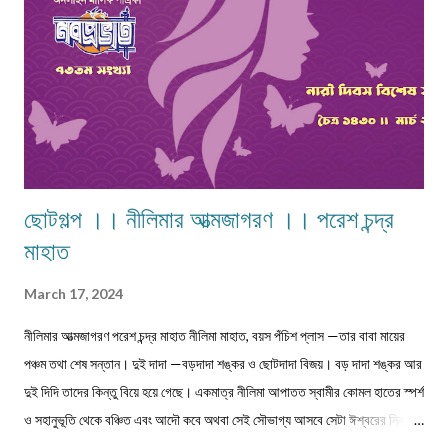
ছোটগল্প ।। নীলিমার আত্মজাগরণ ।। পরেশ চন্দ্র
মাহাত
March 17, 2024
নীলিমার আত্মজাগরণ পরেশ চন্দ্র মাহাত নীলিমা মাহাত, বয়স পঁচিশ প্লাস —তার বাবা মায়ের
পঞ্চম তথা শেষ সন্তান। দুই দাদা —বড়দাদা শঙ্কর ও ছোটদাদা বিজয়। বড় দাদা শঙ্কর আর
দুই দিদি তাদের কিন্তু বিয়ে হয়ে গেছে। একমাত্র নীলিমা আপাতত স্বামীর কোমল হাতের স্পর্শ
ও সহানুভূতি থেকে বঞ্চিত এবং আদৌ কবে অথবা সেই সৌভাগ্য আসবে সেটা ঈশ্বরের নিকটই
একমাত্র জ্ঞাত। সেই সঙ্গে দুবছরের সিনিয়র ছোটদাদা বিজয়েরও নীলিমার মতো অবস্থা।