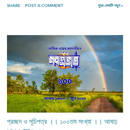
SHARE
POST A COMMENT
পুরো লেখাটি পড়ুন »
তারও জীবনসঙ্গিনী জুটেনি। মোট সাতজন সদস্য নিয়ে গঠিত সংসার নীলিমাদের পরিবার।
মধ্যবিত্ত পরিবার —মধ্যবিত্ত পরিবার না বলে যদি নিম্নবিত্ত বলা হয় তবুও কোনো
অত্যুক্তি করা হয় না। বাবার প্রত্যেকদিনের আয়ের উপর ভিত্তি করেই চলে সংসার। এই
কঠোর এবং কঠিন পরিস্থিতিতেও নীলিমার মা শ্রীমতী মেনকা‚ সংসার সামলে তার ছেলেমেয়েদের
পড়াশুনার প্রতি যথেষ্ট তৎপর ও সহানুভূতিশীল। তাদের পড়াশুনায় কোনো খামতি রাখেননি।
যথা সময়ে তাদেরকে বিদ্যালয়ের মুখ দেখিয়েছে – টিউশনের বন্দোবস্ত করেছে। তাদের জীবন
যাতে সুখকর হয় সেটাই প্রতিদিন ভগবানের কাছে প্রার্থনা করেছে। পাঁচ-পাঁচটি ছেলেমেয়ের
মধ্যে সবাইকে উচ্চশিক্ষিত করে তোলা একপ...
প্রচ্ছদ ও সূচিপত্র ।। ১০০তম সংখ্যা ।। আষাঢ়