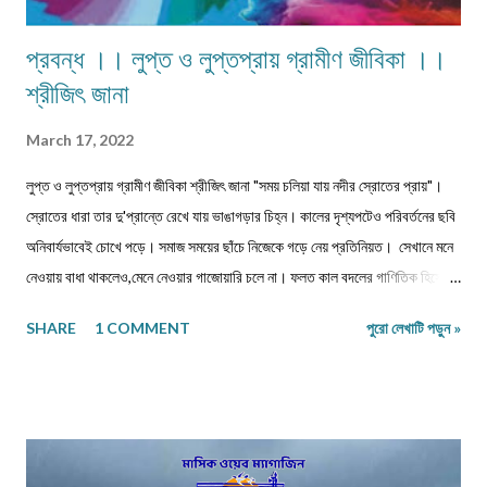
প্রবন্ধ ।। লুপ্ত ও লুপ্তপ্রায় গ্রামীণ জীবিকা ।।
শ্রীজিৎ জানা
March 17, 2022
লুপ্ত ও লুপ্তপ্রায় গ্রামীণ জীবিকা শ্রীজিৎ জানা "সময় চলিয়া যায় নদীর স্রোতের প্রায়"।
স্রোতের ধারা তার দু'প্রান্তে রেখে যায় ভাঙাগড়ার চিহ্ন। কালের দৃশ্যপটেও পরিবর্তনের ছবি
অনিবার্যভাবেই চোখে পড়ে। সমাজ সময়ের ছাঁচে নিজেকে গড়ে নেয় প্রতিনিয়ত। সেখানে মনে
নেওয়ায় বাধা থাকলেও,মেনে নেওয়ার গাজোয়ারি চলে না। ফলত কাল বদলের গাণিতিক হিসেবে
জীবন ও জীবিকার যে রদবদল,তাকেই বোধকরি সংগ্রাম বলা যায়। জীবন সংগ্রাম অথবা টিকে
SHARE
1 COMMENT
পুরো লেখাটি পড়ুন »
থাকার সংগ্রাম। মানুষের জীবনযাপনের ক্ষেত্রে আজকে যা অত্যাবশ্যকীয় কাল তার বিকল্প রূপ
পেতে পারে অথবা তা অনাবশ্যক হওয়াও স্বাভাবিক। সেক্ষেত্রে উক্ত বিষয়টির পরিষেবা
দানকারী মানুষদের প্রতিবন্ধকতার সম্মুখীন হওয়া অস্বাভাবিক নয়। এক কালে গাঁয়ে কত
ধরনের পেশার মানুষদের চোখে পোড়তো। কোন পেশা ছিল সম্বৎসরের,আবার কোন পেশা
এককালীন। সব পেশার লোকেরাই কত নিষ্ঠা ভরে গাঁয়ে তাদের পরিষেবা দিত। বিনিময়ে