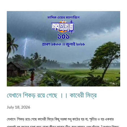
মিলন পাড়া, রায়গঞ্জ উত্তর দিনাজপুর
যেখানে শিকড় রয়ে গেছে ।। কাবেরী মিত্র
July 18, 2026
যেখানে শিকড় রয়ে গেছে কাবেরী মিত্র কিছু দরজা শুধু কাঠের হয় না, স্মৃতির ও হয় একবার
খুললেই বহু বছরের চাপা পড়ে থাকা জীবন আবার ভীড় করে সামনে এসে দাঁড়ায় "যেখানে শিকড়