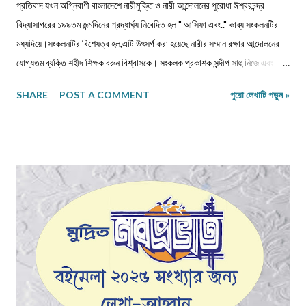
প্রতিবাদ যখন অগ্নিবাণী বাংলাদেশে নারীমুক্তি ও নারী আন্দোলনের পুরোধা ঈশ্বরচন্দ্র
বিদ্যাসাগরের ১৯৯তম জন্মদিনের শ্রদ্ধার্ঘ্য নিবেদিত হল " আসিফা এবং.." কাব্য সংকলনটির
মধ্যদিয়ে।সংকলনটির বিশেষত্ব হল,এটি উৎসর্গ করা হয়েছে নারীর সম্মান রক্ষার আন্দোলনের
যোগ্যতম ব্যক্তি শহীদ শিক্ষক বরুন বিশ্বাসকে। সংকলক প্রকাশক সন্দীপ সাহু নিজে এবং
বিশিষ্ট কবি সাহিত্যিকদের দিয়ে লিখিয়ে নিয়েছেন এমন কিছু কবিতা, যা শুধুমাত্র শব্দ ও ছন্দের
SHARE
POST A COMMENT
পুরো লেখাটি পড়ুন »
অনুবন্ধ নয়, এক একটি অগ্নিবাণী।আসলে জীবনকে দেখার স্বাতন্ত্র‍্যে কবিরা সব সময়ই
অগ্রগণ্য এবং অনন্য।যুগ ও জীবন দ্বন্দ্বের কণ্ঠস্বরকে আশ্রয় করে,একদিকে মনের প্রবল
দাহ ও অন্যদিকে নির্যাতিতা শিশুকন্যা ও নারীর প্রতি মনের গভীর আকুলতা থেকে প্রকাশ
পেয়েছে "আসিফা এবং" এর কবিতাগুলি।এক অন্ধকার সময়ের মুখোমুখি আমরা,সেই অন্ধকার
আমাদের নিয়ে এসেছে সামাজিক অবক্ষয়ের শেষধাপে যেখানে নৈতিকতা,পাপবোধ,গ্লানিকে সরিয়ে
রেখে, সমাজের বানানো নিয়মকে তোয়াক্কা না করে,অনায়াস দক্ষতায় ও ক্ষিপ্রতায় নিজেরই
ধর্মচেতনাকে জলাঞ্জলি দিয়ে কিছু মানুষ তার পশুত্বের পরিচয় দিয়েছে ধর্ষণ ও ন...