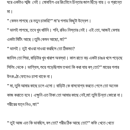
ঘরে একটাও সব্জি নেই। মোবাইল এর রিংটোনে চিন্তার জাল ছিঁড়ে যায়। ও প্রান্তে
মা।
" কেমন লাগছে রে নতুন চাকরি?" মা'র গলায় কিছুটা উদ্বেগ।
" ভালই লাগছে, তবে খুব খাটনি। শনি, রবিও নিস্তার নেই। এই তো, আজই বেলায়
একটা মিটিং আছে।তুমি কেমন আছো, মা?"
" ভালই। তুই খাওয়া দাওয়া করছিস তো ঠিকমত?
জানিস তো পিয়া, বাড়িটার খুব খারাপ অবস্থা। কাল রাতে বড় একটা চাঙর খসে পড়েছে
সিলিং থেকে। ভাগ্যিস, শুয়ে পড়েছিলাম তখন! কি করা যায় বল্ তো?" মায়ের গলার
উৎকণ্ঠা ফোনেও চাপা থাকে না।
" মা, তুমি আমার কাছে চলে এসো। বাড়িটা কে বাসযোগ্য করতে গেলে তো অনেক
কাজ করাতে হবে। এক্ষুনি এত টাকা তো আমার কাছে নেই,মা! তুমি চিন্তা কোরো না।
শরীরের যত্ন নিও, মা!"
" তুই আজ এত কি ভাবছিস, বল তো? শরীর ঠিক আছে তো?" কফি খেতে খেতে