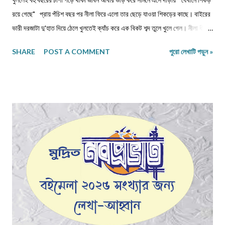
রয়ে গেছে" প্রায় পঁচিশ বছর পর নীলা ফিরে এলো তার ছেড়ে যাওয়া শিকড়ের কাছে। বাইরের
ভারী দরজাটা দু'হাত দিয়ে ঠেলে খুলতেই ক্যাঁচ করে এক বিকট শব্দ তুলে খুলে গেল। নীলা ধীরে
ধীরে ভিতরে প্রবেশ করল। কত বছর পর! অথচ মনে হলো, সময় যেন এই বাড়ির উঠোনে এসে
SHARE
POST A COMMENT
পুরো লেখাটি পড়ুন »
থমকে দাঁড়িয়ে আছে। আজও একইভাবে দাঁড়িয়ে আছে উঠোনের একধারে নিজে থেকে বেড়ে
ওঠা সেই শিউলি গাছটা। শরৎ এলেই যার ফুলের গন্ধে চারদিক ভরে উঠত। সেই গন্ধই যেন
জানিয়ে দিত—মা দুর্গা আসছেন। ভোরবেলা ফুল তোলা নিয়ে নীলা আর ওর বোনের মধ্যে রোজ
ঝগড়া বাঁধত। কেউই এত সকালে ঘুম থেকে উঠে ফুল তুলতে রাজি হতো না। অথচ ঠাম্মির হুকুম
—দুই বোনকেই ফুল তুলতে হবে। দেখতে দেখতে মহালয়ার দিন এসে যেত। ভোরবেলায়
বীরেন্দ্রকৃষ্ণ ভদ্রের কণ্ঠে চণ্ডীপাঠ শুরু হতেই সারা বাড়ি যেন এক মঙ্গলময় আবহে ভরে
উঠত। সেই দিন থেকেই শুরু হয়ে যেত মা, কাকিমা আর জেঠিমাদের ব্যস্ততা। পুজোয় আসা
অতিথিদের জন্য নানারকম মিষ্টি তৈরির ধুম পড়ে ...