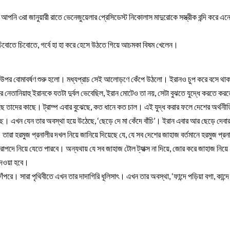
আপনি ৩রা জানুয়ারী রাতে ভেনেজুয়েলার প্রেসিডেস্ট নিকোলাস মাদুরোকে সস্ত্রীক বন্দি করে এনে
ডউইচ চিবোতে চিবোতে, গর্বে হা হা করে হেসে উঠতে গিয়ে আচমকা বিষম খেলেন।
ইরানের উপর বোমাবর্ষণ শুরু হলো। মধ্যপ্রাচ সেই আলোড়ণে কেঁপে উঠলো। ইরানও চুপ করে বসে থাক
 নেতানিয়াহু ইরানকে যতটা দুর্বল ভেবেছিল, ইরান মোটেও তা নয়, সেটা বুঝতে যুদ্ধে করতে করত
ে তাদের কাছে। ট্রাম্প এবার বুঝেছে, কত ধানে কত চাল। এই যুদ্ধ করার ফলে দেশের অর্থনীতি
োচ্ছে। এখন যেন তার অবস্থা হয়ে উঠেছে, ‘ছেড়ে দে মা কেঁদে বাঁচি’। ইরান এবার আর ছেড়ে দেবার
ারা হরমুজ প্রনালীর দখল নিয়ে জানিয়ে দিয়েছে যে, যে সব দেশের জাহাজ বর্তমানে হরমুজ প্রনা
নিরাপদে নিয়ে যেতে পারবে। অন্যথায় যে সব জাহাজ টোল ট্যাক্স না দিয়ে, জোর করে জাহাজ নিয়ে 
 দেওয়া হবে।
মহা ফাঁপরে। সারা পৃথিবীতে এখন তার দাদাগিরি ধূলিসাৎ। এখন তার অবস্থা, ‘ফান্দে পড়িয়া বগা, কান্দে 