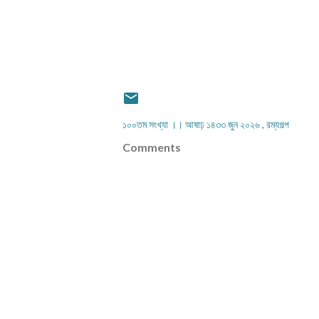
১০০তম সংখ্যা ।। আষাঢ় ১৪৩৩ জুন ২০২৬
রম্যগল্প
Comments