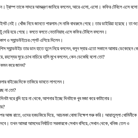
্থিত হলেন। ট্রাম্প তাকে সাদরে আমন্ত্রণ জানিয়ে বললেন, আরে এসো, এসো। কফির টেবিলে এসে বসো
পাইলট নেই। খোঁজ নিযে জানতে পারলাম সে নাকি বাথরুমে গেছে। তার ডাইরিয়া হয়েছে। তা শুনে
 দেরি হয়ে গেছে। বলতে বলতে নেতানিয়াহু এসে কফির টেবিলে বসলেন।
 কাপ ও স্যান্ডউইচের প্লেট এগিয়ে দিলেন।
কপিস স্যান্ডউইচ তার ডান হাতে তুলে নিয়ে বললেন, বলুন স্যার এতো সকালে আমায় ডেকেছেন ক
দিয়ে, রহস্যের সুরে চোখ নাচিয়ে হাসি মুখে বললেন, কেন ডেকেছি বলো তো?
 কেমন করে জানব?
জানলার বাইরের দিকে তাকিয়ে ভাবতে লাগলেন।
ারছ না তো?
িনটা ঘরে বন্দি হয়ে না থেকে, আপনার ইচ্ছে দিনটাকে খুব মজা করে কাটানোর।
ায়?
উপর আজ রাতে, ওদের হকচকিয়ে দিয়ে,  আচমকা বোমা নিক্ষেপ শুরু করি। আয়াতুল্লা খোমিনীকে 
দেবে। তখন আমরা আমদের নির্বাচিত সরকারকে সেখান বসিয়ে, সেখান থেকে, খনিজ তেল ও 