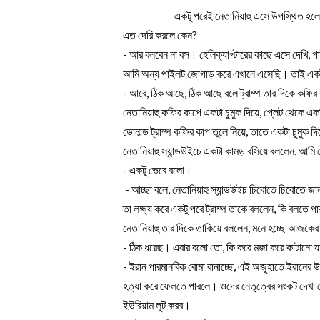
                        একটু পরেই নেতানিয়াহু এসে উপস
এত দেরি করলে কেন?
- আর বলবেন না বস। হেলিক্যাপ্টারের কাছে এসে দেখি, 
আমি অন্য পাইলট জোগাড় করে এখানে এসেছি। তাই একটু
- আরে, ঠিক আছে, ঠিক আছে বলে ট্রাম্প তার দিকে কফির
নেতানিয়াহু কফির কাপে একটা চুমুক দিয়ে, প্লেট থেকে এ
ডোনাল্ড ট্রাম্প কফির কাপ তুলে নিয়ে, তাতে একটা চুমুক 
নেতানিয়াহু স্যান্ডউইচে একটা কামড় বসিয়ে বললেন, আমি
- একটু ভেবে বলো।
 - আচ্ছা বলে, নেতানিয়াহু স্যান্ডউইচ চিবোতে চিবোতে 
তা লক্ষ্য করে একটু পরে ট্রাম্প তাকে বললেন, কি বলতে প
নেতানিয়াহু তার দিকে তাকিয়ে বললেন, মনে হচ্ছে আজকের দ
- ঠিক ধরেছ। এবার বলো তো, কি করে মজা করে কাটানো য
- ইরান পারমানবিক বোমা বানাচ্ছে, এই অজুহাতে ইরানের 
হত্যা করে ফেলতে পারলে। ওদের নেতৃত্বের সংকট দেখা 
ইউরিয়াম লুট করব। 