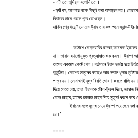
- এটা তো তুমি মন্দ বলোনি তো।
- হ্যাঁ বস, আপনার পক্ষে কিছুই করা অসম্ভব নয়। যেভাবে 
বিচারের নামে জেলে পুরে রেখেছেন।
মার্কিন প্রেসিডেন্ট ডোনাল্ড ট্রাম তার কথা শুনে স্যান্
                      আঠাশে ফেব্রুয়ারির রাতেই আচমকা 
না। তারাও যথপোযুক্ত প্রত্যাঘাত শুরু করল।  ট্রাম্প আর
তাদের একমাস কেটে গেল। বর্তমানে ইরান দুর্জয় হয়ে উঠেছ
ভূলুন্ঠিত। দেশেের মানুষের কাছেও তার সম্মান ধুলায় লুট
পাত্র নয়। সে এখনই যুদ্ধ বিরতি ঘোষণা করতে রাজি নয়। ত
দিয়ে যেতে চায়, তারা  ইরানকে টোল-ট্যাক্স দিলে, জাহাজ 
যেতে চাইবে, তাদের জাহাজ মাইন দিয়ে মুহূর্তে ধ্বংস করে
                  ইরানের সঙ্গে যুদ্ধে নেমে ট্রাম্প পড়েছেন 
রে।’
==== 