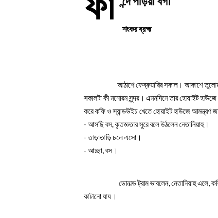
ফা
ন্দে পড়িয়া বগা
শংকর ব্রহ্ম
 আঠাশে ফেব্রুয়ারির সকাল। আকাশে তুলোর ম
সকালটা কী মনোরম সুন্দর। এমনদিনে তার হোয়াইট হাউজে এ
করে কফি ও স্যান্ডউইচ খেতে হোয়াইট হাউজে আমন্ত্র
- আসছি বস, কৃতজ্ঞতার সুরে বলে উঠলেন নেতানিয়াহু।
- তাড়াতাড়ি চলে এসো।
- আচ্ছা, বস।
                        ডোনাল্ড ট্রাম ভাবলেন, নেতানিয়াহু
কাটানো যায।