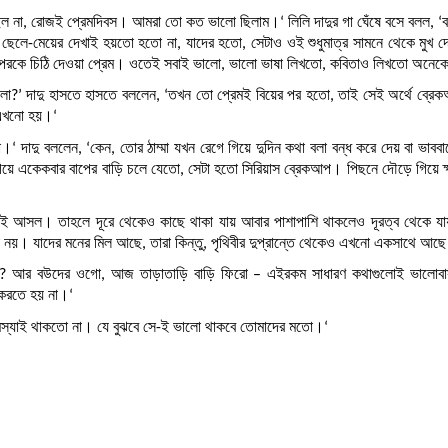
, রোজই প্রেমদিবস। আমরা তো কত ভালো ছিলাম।‘ লিলি দাদুর গা ঘেঁষে বসে বলল, ‘
ছেলে-মেয়ের দেখাই হয়তো হতো না, যাদের হতো, সেটাও ওই শুধুমাত্র সামনে থেকে মুখ দে
পরকে চিঠি দেওয়া প্রেম। ওতেই সবাই ভালো, ভালো ভাষা লিখতো, কবিতাও লিখতো অনেক
াদু হাসতে হাসতে বললেন, ‘তখন তো প্রেমই বিয়ের পর হতো, তাই সেই অর্থে ব্রে
এখনো হয়।‘
 বললেন, ‘কেন, তোর ঠাম্মা যখন রেগে গিয়ে দুদিন কথা বলা বন্ধ করে দেয় বা ভাববাচ
 একেকবার বাপের বাড়ি চলে যেতো, সেটা হতো সিরিয়াস ব্রেকআপ। পিছনে দৌড়ে গিয়ে ক্
সল। তাহলে দূরে থেকেও কাছে থাকা যায় আবার পাশাপাশি থাকলেও দূরত্ব থেকে য
নয়। যাদের মনের মিল আছে, তারা কিন্তু, পৃথিবীর দুপ্রান্তে থেকেও এখনো একসাথে আছ
র বউদের ওগো, আজ তাড়াতাড়ি বাড়ি ফিরো – এইরকম সাধারণ কথাগুলোই ভালোবা
 করতে হয় না।‘
যাই থাকতো না। যে বুঝবে সে-ই ভালো থাকবে তোমাদের মতো।‘