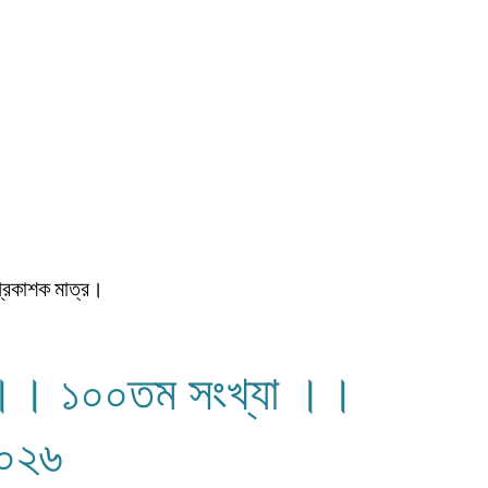
প্রকাশক মাত্র।
্র ।। ১০০তম সংখ্যা ।।
২০২৬