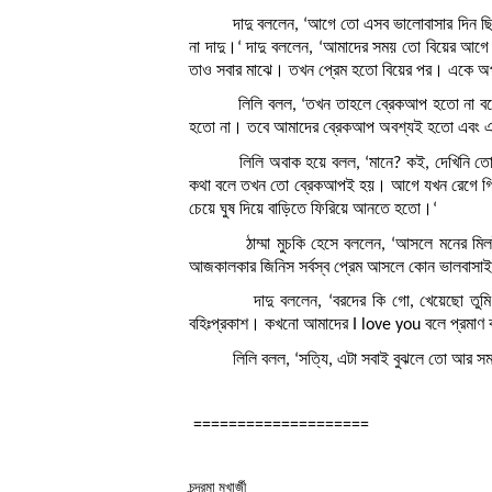
দাদু বললেন, ‘আগে তো এসব ভালোবাসার দিন ছিল না
না দাদু।‘ দাদু বললেন, ‘আমাদের সময় তো বিয়ের আগে 
তাও সবার মাঝে। তখন প্রেম হতো বিয়ের পর। একে অ
লিলি বলল, ‘তখন তাহলে ব্রেকআপ হতো না বলো?’ দ
হতো না। তবে আমাদের ব্রেকআপ অবশ্যই হতো এবং 
লিলি অবাক হয়ে বলল, ‘মানে? কই, দেখিনি তো।‘ দাদু
কথা বলে তখন তো ব্রেকআপই হয়। আগে যখন রেগে গিয়ে
চেয়ে ঘুষ দিয়ে বাড়িতে ফিরিয়ে আনতে হতো।‘
ঠাম্মা মুচকি হেসে বললেন, ‘আসলে মনের মিলই আ
আজকালকার জিনিস সর্বস্ব প্রেম আসলে কোন ভালবাসাই 
দাদু বললেন, ‘বরদের কি গো, খেয়েছো তুমি? আ
বহিঃপ্রকাশ। কখনো আমাদের I love you বলে প্রমাণ
লিলি বলল, ‘সত্যি, এটা সবাই বুঝলে তো আর সমস্
====================
চন্দ্রমা মুখার্জী