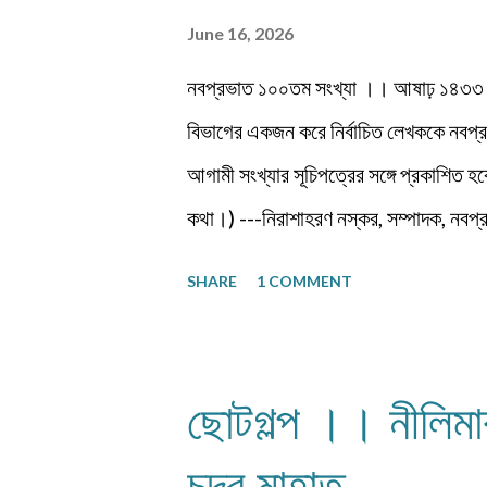
June 16, 2026
নবপ্রভাত ১০০তম সংখ্যা ।। আষাঢ় ১৪৩৩ জু
বিভাগের একজন করে নির্বাচিত লেখককে নবপ্
আগামী সংখ্যার সূচিপত্রের সঙ্গে প্রকাশি
কথা।) ---নিরাশাহরণ নস্কর, সম্পাদক, নবপ
শ্রীশুভ্র প্রবন্ধ ।। প্রবীণ জনগণ ।। শ্য
SHARE
1 COMMENT
নিঃশ... প্রবন্ধ ।। ধাঙড় ।। মোঃ চাঁন ম
কুহেলী... প্রবন্ধ ।। নারীর সম্মান ও অধিকার 
অধ্যাপক প... প্রবন্ধ ।। কবি কৃষ্ণচন্দ্
ছোটগল্প ।। নীলিম
বন্দ্যোপাধ্যায় ফিচার ।। বর্তমান প্রেক্ষা
সুশীল বন্দ্যোপাধ্যায় ভ্রমণকাহিনি মাজান্দারা