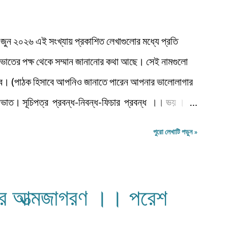
ন ২০২৬ এই সংখ্যায় প্রকাশিত লেখাগুলোর মধ্যে প্রতি
রভাতের পক্ষ থেকে সম্মান জানানোর কথা আছে। সেই নামগুলো
ত হবে। (পাঠক হিসাবে আপনিও জানাতে পারেন আপনার ভালোলাগার
্রভাত। সূচিপত্র প্রবন্ধ-নিবন্ধ-ফিচার প্রবন্ধ ।। ভয় ।।
ামল হুদাতী একাকীত্বের ছাদ থেকে পতন : অনিক দত্ত ও মানুষের
পুরো লেখাটি পড়ুন »
িয়া ফকির প্রবন্ধ ।। অন্ধকারের উৎস হতে উৎসারিত আলো ।।
— অলীক কল্পনা, না... আন্তর্জাতিক খ্যাতি সম্পন্ন ভাষা বিজ্ঞানী
র মজুমদার ।। সুমন বিপ্লব ফিচার ।। চা দিবস ।। অশোক
ার আত্মজাগরণ ।। পরেশ
পটে আন্তর্জাতিক জীববৈচিত্... রম্যনাটিকা ।। পাত্র দেখা ।।
ন: কাস্পিয়ান সাগরের তীর... ঝরণার গান শুনতে ।। ...