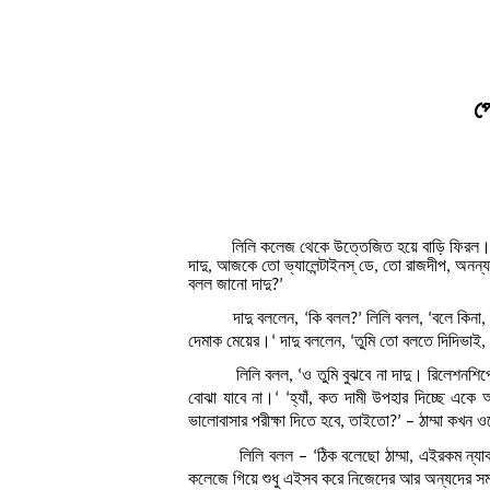
প
লিলি কলেজ থেকে উত্তেজিত হয়ে বাড়ি ফিরল। দা
দাদু, আজকে তো ভ্যালেন্টাইনস্‌ ডে, তো রাজদীপ, অ
বলল জানো দাদু?’
দাদু বললেন, ‘কি বলল?’ লিলি বলল, ‘বলে কিনা, একটা
দেমাক মেয়ের।‘ দাদু বললেন, ‘তুমি তো বলতে দিদিভাই
লিলি বলল, ‘ও তুমি বুঝবে না দাদু। রিলেশনশিপে
বোঝা যাবে না।‘ ‘হ্যাঁ, কত দামী উপহার দিচ্ছে এক
ভালোবাসার পরীক্ষা দিতে হবে, তাইতো?’ – ঠাম্মা কখ
লিলি বলল – ‘ঠিক বলেছো ঠাম্মা, এইরকম ন্যাকা
কলেজে গিয়ে শুধু এইসব করে নিজেদের আর অন্যদের সম