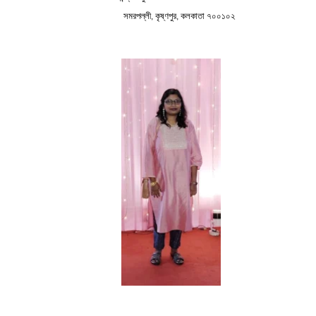
সমরপল্লী, কৃষ্ণপুর, কলকাতা ৭০০১০২