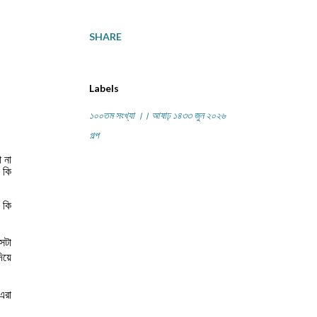
SHARE
Labels
১০০তম সংখ্যা ।। আষাঢ় ১৪৩৩ জুন ২০২৬
গল্প
 না
 কি
 কি
েটা
িয়ে
এরা