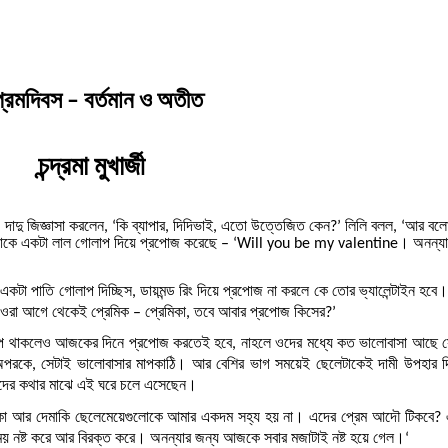
্রেমদিবস – বর্তমান ও অতীত
চন্দ্রমা মুখার্জী
দু জিজ্ঞাসা করলেন, ‘কি ব্যাপার, দিদিভাই, এতো উত্তেজিত কেন?’ লিলি বলল, ‘আর বলো
নন্যাকে একটা লাল গোলাপ দিয়ে প্রপোজ করেছে – ‘Will you be my valentine। অনন্যা
 পাতি গোলাপ দিচ্ছিস, ডায়মন্ড রিং দিয়ে প্রপোজ না করলে কে তোর ভ্যালেন্টাইন হবে।
, ওরা আগে থেকেই প্রেমিক – প্রেমিকা, তবে আবার প্রপোজ কিসের?’
 থাকলেও আজকের দিনে প্রপোজ করতেই হবে, নাহলে ওদের মধ্যে কত ভালোবাসা আছে স
ে অপরকে, সেটাই ভালোবাসার মাপকাঠি। আর বেশির ভাগ সময়েই ছেলেটাকেই দামী উপহার দ
ন ওদের কথার মাঝে এই ঘরে চলে এসেছেন।
 আর দেমাকি ছেলেমেয়েগুলোকে আমার একদম সহ্য হয় না। এদের প্রেম আদৌ টিকবে? 
য় নষ্ট করে আর বিরক্ত করে। অনন্যার জন্য আজকে সবার মজাটাই নষ্ট হয়ে গেল।‘