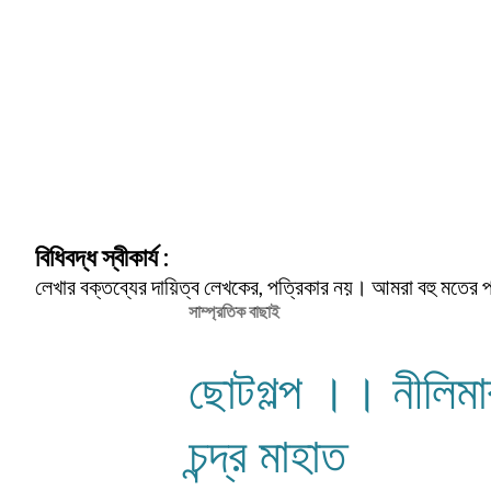
P
o
s
t
বিধিবদ্ধ স্বীকার্য :
a
C
লেখার বক্তব্যের দায়িত্ব লেখকের, পত্রিকার নয়। আমরা বহু মতের 
o
সাম্প্রতিক বাছাই
m
m
ছোটগল্প ।। নীলিম
e
n
t
চন্দ্র মাহাত