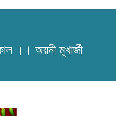
কাল ।। অয়নী মুখার্জী