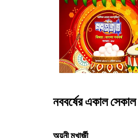
নববর্ষের একাল সেকা
অয়নী মুখার্জী