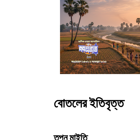
বোতলের ইতিবৃত্ত
তপন মাইতি