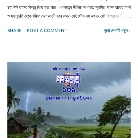
দুই দিদি তাদের কিন্তু বিয়ে হয়ে গেছে। একমাত্র নীলিমা আপাতত স্বামীর কোমল হাতের স্পর্শ
ও সহানুভূতি থেকে বঞ্চিত এবং আদৌ কবে অথবা সেই সৌভাগ্য আসবে সেটা ঈশ্বরের নিকটই
একমাত্র জ্ঞাত। সেই সঙ্গে দুবছরের সিনিয়র ছোটদাদা বিজয়েরও নীলিমার মতো অবস্থা।
SHARE
POST A COMMENT
পুরো লেখাটি পড়ুন »
তারও জীবনসঙ্গিনী জুটেনি। মোট সাতজন সদস্য নিয়ে গঠিত সংসার নীলিমাদের পরিবার।
মধ্যবিত্ত পরিবার —মধ্যবিত্ত পরিবার না বলে যদি নিম্নবিত্ত বলা হয় তবুও কোনো
অত্যুক্তি করা হয় না। বাবার প্রত্যেকদিনের আয়ের উপর ভিত্তি করেই চলে সংসার। এই
কঠোর এবং কঠিন পরিস্থিতিতেও নীলিমার মা শ্রীমতী মেনকা‚ সংসার সামলে তার ছেলেমেয়েদের
পড়াশুনার প্রতি যথেষ্ট তৎপর ও সহানুভূতিশীল। তাদের পড়াশুনায় কোনো খামতি রাখেননি।
যথা সময়ে তাদেরকে বিদ্যালয়ের মুখ দেখিয়েছে – টিউশনের বন্দোবস্ত করেছে। তাদের জীবন
যাতে সুখকর হয় সেটাই প্রতিদিন ভগবানের কাছে প্রার্থনা করেছে। পাঁচ-পাঁচটি ছেলেমেয়ের
মধ্যে সবাইকে উচ্চশিক্ষিত করে তোলা একপ...