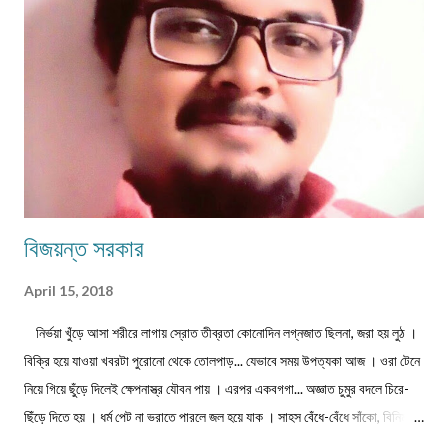
উঠেছে -' মনের কথা কারে বলি আর,...
বিজয়ন্ত সরকার
April 15, 2018
নির্ভয়া খুঁড়ে আসা শরীরে লাগায় স্রোত তীব্রতা কোনোদিন লগ্নজাত ছিলনা, জরা হয় লুঠ ।
বিক্রি হয়ে যাওয়া খবরটা পুরোনো থেকে তোলপাড়... যেভাবে সময় উপত্যকা আজ । ওরা টেনে
নিয়ে গিয়ে ছুঁড়ে দিলেই ক্ষেপনাস্ত্র যৌবন পায় । এরপর একবগগা... অজ্ঞাত চুমুর বদলে চিরে-
ছিঁড়ে দিতে হয় । ধর্ম পেট না ভরাতে পারলে জল হয়ে যাক । সাহস বেঁধে-বেঁধে সাঁকো, বিনিময়ে
প্রজাপতির ভিড় বাড়ুক । ...এবং মাথা নুইয়ে নেওয়াদের ইন্তেকাল । পাতায়-শাখায় দেখা