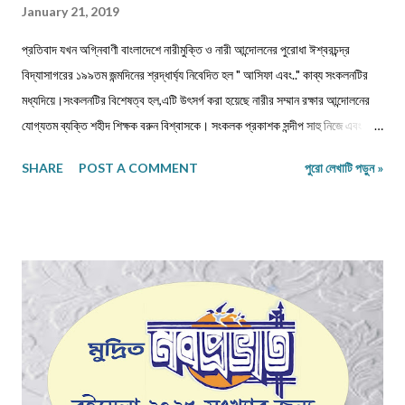
January 21, 2019
প্রতিবাদ যখন অগ্নিবাণী বাংলাদেশে নারীমুক্তি ও নারী আন্দোলনের পুরোধা ঈশ্বরচন্দ্র
বিদ্যাসাগরের ১৯৯তম জন্মদিনের শ্রদ্ধার্ঘ্য নিবেদিত হল " আসিফা এবং.." কাব্য সংকলনটির
মধ্যদিয়ে।সংকলনটির বিশেষত্ব হল,এটি উৎসর্গ করা হয়েছে নারীর সম্মান রক্ষার আন্দোলনের
যোগ্যতম ব্যক্তি শহীদ শিক্ষক বরুন বিশ্বাসকে। সংকলক প্রকাশক সন্দীপ সাহু নিজে এবং
বিশিষ্ট কবি সাহিত্যিকদের দিয়ে লিখিয়ে নিয়েছেন এমন কিছু কবিতা, যা শুধুমাত্র শব্দ ও ছন্দের
SHARE
POST A COMMENT
পুরো লেখাটি পড়ুন »
অনুবন্ধ নয়, এক একটি অগ্নিবাণী।আসলে জীবনকে দেখার স্বাতন্ত্র‍্যে কবিরা সব সময়ই
অগ্রগণ্য এবং অনন্য।যুগ ও জীবন দ্বন্দ্বের কণ্ঠস্বরকে আশ্রয় করে,একদিকে মনের প্রবল
দাহ ও অন্যদিকে নির্যাতিতা শিশুকন্যা ও নারীর প্রতি মনের গভীর আকুলতা থেকে প্রকাশ
পেয়েছে "আসিফা এবং" এর কবিতাগুলি।এক অন্ধকার সময়ের মুখোমুখি আমরা,সেই অন্ধকার
আমাদের নিয়ে এসেছে সামাজিক অবক্ষয়ের শেষধাপে যেখানে নৈতিকতা,পাপবোধ,গ্লানিকে সরিয়ে
রেখে, সমাজের বানানো নিয়মকে তোয়াক্কা না করে,অনায়াস দক্ষতায় ও ক্ষিপ্রতায় নিজেরই
ধর্মচেতনাকে জলাঞ্জলি দিয়ে কিছু মানুষ তার পশুত্বের পরিচয় দিয়েছে ধর্ষণ ও ন...