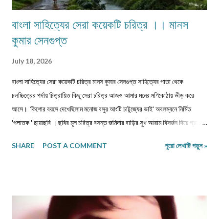
বাংলা সাহিত্যের সেরা কয়েকটি চরিত্র ।। মানস
কুমার সেনগুপ্ত
July 18, 2026
বাংলা সাহিত্যের সেরা কয়েকটি চরিত্র মানস কুমার সেনগুপ্ত সাহিত্যের পাতা থেকে
চলচ্চিত্রের পর্দায় চিত্রায়িত কিছু সেরা চরিত্র আজও আমার মনের মণিকোঠায় ভীড় করে
আসে। কিশোর বয়সে দেখেছিলাম মনোজ বসুর আংটি চাটুজ্যের ভাই' অবলম্বনে নির্মিত
'পলাতক ' ছায়াছবি ‌। ছবির মূল চরিত্র বসন্ত জমিদার বাড়ির সুখ আরাম বিসর্জন দিয়ে গ্রামের
পথে, মুক্ত প্রকৃতির মাঝে নিজেকে সঁপে দিতে চেয়েছে। গানপাগল বসন্ত চরিত্রের সঙ্গে
SHARE
POST A COMMENT
পুরো লেখাটি পড়ুন »
নিজেকে একাত্ম করে নিয়ে ভেবেছি, এমনটা যদি আমি পারতাম। ছবিতে বসন্ত জীবন পথের
পথিক হয়ে সংসার ছেড়ে, ঠিকানাবিহীন হয়ে বেরিয়ে পড়েছিল মনের খবর খুঁজতে। রবীন্দ্রনাথের
'অতিথি ' গল্প নিয়ে নির্মিত ছায়াছবির মূল চরিত্র তারাপদও কৈশোরকালেই বেড়িয়ে পড়েছিল
ঘরের বাঁধন ছেড়ে। মুক্ত প্রকৃতির কোলে তারাপদর সঙ্গে গেয়ে উঠেছি-' 'এই আকাশে আমার
মুক্তি আলোয় আলোয়, আমার মুক্তি ধূলায় ধূলায় ঘাসে ঘাসে। যৌবনকালে দেখা রমাপদ
চৌধুরীর উপন্যাস 'বনপলাশীর পদাবলী অবলম্বনে নির্মিত ছায়াছবির মূল চরিত্র উদাস গেয়ে