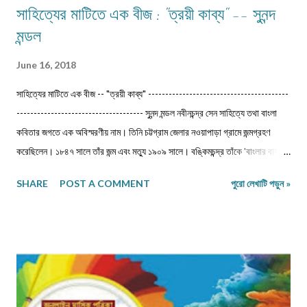
সাহিত্যের মাটিতে এক বীজ : "ত্রয়ী কাব্য" -- সুনন্দ
মন্ডল
June 16, 2018
সাহিত্যের মাটিতে এক বীজ -- "ত্রয়ী কাব্য" -----------------------------------------
------------------------------------- সুনন্দ মন্ডল নবীনচন্দ্র সেন সাহিত্যে তথা বাংলা
কবিতার জগতে এক অবিস্মরণীয় নাম। তিনি চট্টগ্রাম জেলার নওয়াপাড়া গ্রামে জন্মগ্রহণ
করেছিলেন। ১৮৪৭ সালে তাঁর জন্ম এবং মত্যু ১৯০৯ সালে। বঙ্কিমচন্দ্র তাঁকে 'বাংলার বায়রন'
বলেছেন। ‎জীবৎকালীন যুগে আত্মপ্রত্যয়ের মধ্যে জাতীয় চরিত্র আত্মস্থ করে নতুন সংস্কারে
SHARE
POST A COMMENT
পুরো লেখাটি পড়ুন »
প্রয়াসী হয়ে ভবিষ্যতের স্বপ্ন দেখেছেন।মধুসূদন-হেমচন্দ্র-নবীনচন্দ্র--এই তিন কবি বাংলা
কাব্যধারায় প্রাণ সঞ্চার করেছিলেন। বিশেষত মহাকাব্য লেখার দুঃসাহস দেখিয়েছিলেন। এদিক
থেকে মধুসূদন দত্ত একজন সফল মহাকাব্যিক। তাঁর 'মেঘনাদ বধ' কাব্যের মত গভীর ও
ব্যঞ্জনাময় না হলেও নবীনচন্দ্র সেনের 'ত্রয়ী' কাব্য বিশেষ মর্যাদা দাবি করতেই পারে। তাছাড়া
'ত্রয়ী' কাব্যে ধর্মীয় ভাবধারার আবেগ ফুটিয়ে তোলা হয়েছে। ‎ ‎নবীনচন্দ্র সেন বহু কাব্য
লিখেছেন। যেমন- 'অবকাশরঞ্জিনী','পলাশীর যুদ্ধ', 'ক্লিওপেট্রা', 'রঙ্গমতী', 'খ্রীষ্ট', ...