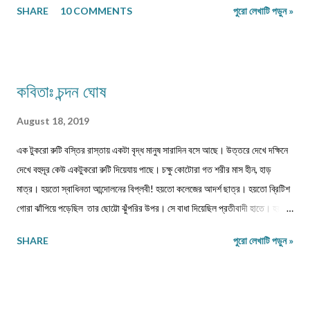
SHARE
10 COMMENTS
পুরো লেখাটি পড়ুন »
মনোত্তমা ঝরা-ঘাম শিউলি... দিনশেষে পাতে রোদ সাজায় রোধহীন । কাল্পনিক চরিত্ররা এখনও
চোখে চোখ ঠুকেই বেঁচে থাকে স্বরচিত । ........................ বিজয়ন্ত সরকার
মিলন পাড়া, রায়গঞ্জ উত্তর দিনাজপুর
কবিতাঃ চন্দন ঘোষ
August 18, 2019
এক টুকরো রুটি বস্তির রাস্তায় একটা বৃদ্ধ মানুষ সারাদিন বসে আছে। উত্তরে দেখে দক্ষিনে
দেখে বহুদূর কেউ একটুকরো রুটি দিয়েযায় পাছে। চক্ষু কোটোরা গত শরীর মাস হীন, হাড়
মাত্র। হয়তো স্বাধিনতা আন্দোলনের বিপ্লবী! হয়তো কলেজের আদর্শ ছাত্র। হয়তো ব্রিটিশ
গোরা ঝাঁপিয়ে পড়েছিল তার ছোট্টো ঝুঁপরির উপর। সে বাধা দিয়েছিল প্রতীবাদী হাতে। হয়তো
পঙ্গু হয়েছিল সেই রাতে। আমি এক প্রশ্ন তুলেছিলাম, কেমনে হইল এ অবস্থা? বাক সরেনা
SHARE
পুরো লেখাটি পড়ুন »
মুখে সরকার কেন করেনা কোনো ব্যাবস্থা?? শরীর বস্ত্রহীন এই রাতে। নিম্নাঙ্গে একটা নোংগরা
ধুতি। কী জানি কত দিন খায়নি? কত দিন দেখেনি এক টুকরো রুটি! রাজধানী শহরের আকাশটা
দেখছে। দেখছে নেতা মন্ত্রী গন। হাইরে কেউতো তারে উঠিয়ে তোলেনি। দেখেনি কোনো
কোমল মন। আজ ভারতবর্ষ উন্নতশীল রাষ্ট্র! কথাটা অতীব মিথ্যা মাটি। এমন কতযে মানুষ