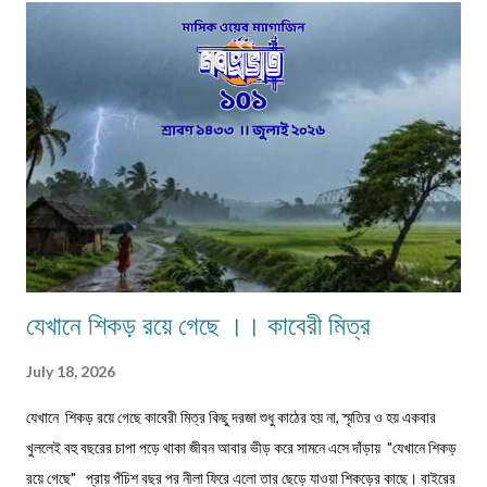
ক্ষুদার্থ, দেখেনা এক টুকরো রুটি। নতুন মন্ত্রী, নতুন রাষ্ট্রপতি সবাই আসে সবার হয় আবর্তন।
হাইরে পিছিয়ে পড়া মানুষ গুলো! তাদের হয়না কোনো পরিবর্তন। আজ 71 বছর আজাদ হয়েও
বোধহয় যে...
যেখানে শিকড় রয়ে গেছে ।। কাবেরী মিত্র
July 18, 2026
যেখানে শিকড় রয়ে গেছে কাবেরী মিত্র কিছু দরজা শুধু কাঠের হয় না, স্মৃতির ও হয় একবার
খুললেই বহু বছরের চাপা পড়ে থাকা জীবন আবার ভীড় করে সামনে এসে দাঁড়ায় "যেখানে শিকড়
রয়ে গেছে" প্রায় পঁচিশ বছর পর নীলা ফিরে এলো তার ছেড়ে যাওয়া শিকড়ের কাছে। বাইরের