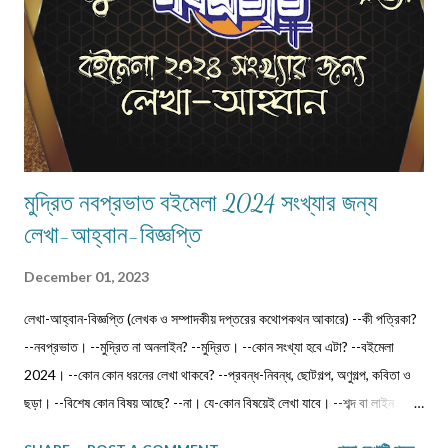
মুদ্রিত নবপ্রভাত বইমেলা 2024 সংখ্যার জন্য
লেখা-আহ্বান-বিজ্ঞপ্তি
December 01, 2023
লেখা-আহ্বান-বিজ্ঞপ্তি (লেখক ও সম্পাদকীয় দপ্তরের কথোপকথন আকারে) --কী পত্রিকা?
--নবপ্রভাত। --মুদ্রিত না অনলাইন? --মুদ্রিত। --কোন সংখ্যা হবে এটা? --বইমেলা
2024। --কোন কোন ধরনের লেখা থাকবে? --প্রবন্ধ-নিবন্ধ, ছোটগল্প, অণুগল্প, কবিতা ও
ছড়া। --বিশেষ কোন বিষয় আছে? --না। যে-কোন বিষয়েই লেখা যাবে। --শব্দ বা লাইন
সংখ্যার কোন বাঁধন আছে? --না। নেই। তবে ছোট লেখা পাঠানো ভালো (যেমন, কবিতা 12-