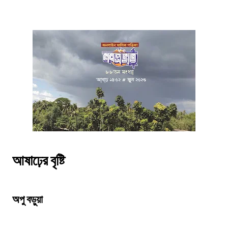
আষাঢ়ের বৃষ্টি
অপু বড়ুয়া