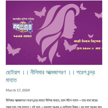
।। সুমন বিপ্লব ফিচার ।। চা দিবস ।। অশোক বন্দ্যোপাধ্যায় ফিচার ।। বর্তমান
প্রেক্ষাপটে আন্তর্জাতিক জীববৈচিত্... রম্যনাটিকা ।। পাত্র দেখা ।। সুশীল বন্দ্যোপাধ্যায়
ভ্রমণকাহিনি মাজান্দারান: কাস্পিয়ান সাগরের তীর... ঝরণার গান শুনতে ।। ...
ছোটগল্প ।। নীলিমার আত্মজাগরণ ।। পরেশ চন্দ্র
মাহাত
March 17, 2024
নীলিমার আত্মজাগরণ পরেশ চন্দ্র মাহাত নীলিমা মাহাত, বয়স পঁচিশ প্লাস —তার বাবা মায়ের
পঞ্চম তথা শেষ সন্তান। দুই দাদা —বড়দাদা শঙ্কর ও ছোটদাদা বিজয়। বড় দাদা শঙ্কর আর