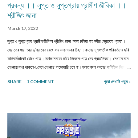
প্রবন্ধ ।। লুপ্ত ও লুপ্তপ্রায় গ্রামীণ জীবিকা ।।
শ্রীজিৎ জানা
March 17, 2022
লুপ্ত ও লুপ্তপ্রায় গ্রামীণ জীবিকা শ্রীজিৎ জানা "সময় চলিয়া যায় নদীর স্রোতের প্রায়"।
স্রোতের ধারা তার দু'প্রান্তে রেখে যায় ভাঙাগড়ার চিহ্ন। কালের দৃশ্যপটেও পরিবর্তনের ছবি
অনিবার্যভাবেই চোখে পড়ে। সমাজ সময়ের ছাঁচে নিজেকে গড়ে নেয় প্রতিনিয়ত। সেখানে মনে
নেওয়ায় বাধা থাকলেও,মেনে নেওয়ার গাজোয়ারি চলে না। ফলত কাল বদলের গাণিতিক হিসেবে
জীবন ও জীবিকার যে রদবদল,তাকেই বোধকরি সংগ্রাম বলা যায়। জীবন সংগ্রাম অথবা টিকে
SHARE
1 COMMENT
পুরো লেখাটি পড়ুন »
থাকার সংগ্রাম। মানুষের জীবনযাপনের ক্ষেত্রে আজকে যা অত্যাবশ্যকীয় কাল তার বিকল্প রূপ
পেতে পারে অথবা তা অনাবশ্যক হওয়াও স্বাভাবিক। সেক্ষেত্রে উক্ত বিষয়টির পরিষেবা
দানকারী মানুষদের প্রতিবন্ধকতার সম্মুখীন হওয়া অস্বাভাবিক নয়। এক কালে গাঁয়ে কত
ধরনের পেশার মানুষদের চোখে পোড়তো। কোন পেশা ছিল সম্বৎসরের,আবার কোন পেশা
এককালীন। সব পেশার লোকেরাই কত নিষ্ঠা ভরে গাঁয়ে তাদের পরিষেবা দিত। বিনিময়ে
সামান্য আয় হত তাদের। আর সেই আয়টুকুই ছিল তাদের সংসার নির্বাহের একমাত্র উপায়।
কালে কালান্তরে সেই সব পেশা,সেই সব সমাজবন্ধুরা হারিয়ে গ্যাছে। শুধুমাত্র তারা বেঁচে