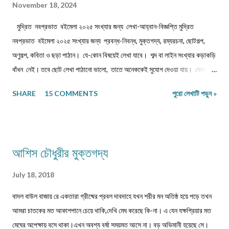
November 18, 2024
মুদ্রিত নবপ্রভাত বইমেলা ২০২৫ সংখ্যার জন্য লেখা-আহ্বান-বিজ্ঞপ্তি মুদ্রিত
নবপ্রভাত বইমেলা ২০২৫ সংখ্যার জন্য প্রবন্ধ-নিবন্ধ, মুক্তগদ্য, রম্যরচনা, ছোটগল্প,
অণুগল্প, কবিতা ও ছড়া পাঠান। যে-কোন বিষয়েই লেখা যাবে। শব্দ বা লাইন সংখ্যার কড়াকড়ি
বাঁধন নেই। তবে ছোট লেখা পাঠানো ভালো, তাতে অনেককেই সুযোগ দেওয়া যায়। যেমন,
কবিতা/ছড়া ১২-১৬ লাইনের মধ্যে, অণুগল্প/মুক্তগদ্য কমবেশি ৩০০/৩৫০শব্দে, গল্প/রম্যরচনা
SHARE
15 COMMENTS
পুরো লেখাটি পড়ুন »
৮০০-৯০০ শব্দে, প্রবন্ধ/নিবন্ধ ১৫০০-১৬০০ শব্দে। তবে এ বাঁধন 'অবশ্যমান্য' নয়। সম্পূর্ণ
অপ্রকাশিত লেখা পাঠাতে হবে। মনোনয়নের সুবিধার্থে একাধিক লেখা পাঠানো ভালো। তবে
একই মেলেই দেবেন। একজন ব্যক্তি একান্ত প্রয়োজন ছাড়া একাধিক মেল করবেন না।
লেখা মেলবডিতে টাইপ বা পেস্ট করে পাঠাবেন। word ফাইলে পাঠানো যেতে পারে। লেখার
আশিস চৌধুরীর মুক্তগদ্য
সঙ্গে দেবেন নিজের নাম, ঠিকানা এবং ফোন ও whatsapp নম্বর। (ছবি দেওয়ার দরকার
নেই।) ১) মেলের সাবজেক্ট লাইনে লিখবেন 'মুদ্রিত নবপ্রভাত বইমেলা সংখ্যা ২০২৬-এর
July 18, 2018
জন্য'। ২) বানানের দিকে বিশেষ নজর দেবেন। ৩) য...
বাদল বাউল বাজায় রে একতারা গ্রীষ্মের প্রবল দাবদাহে যখন শরীর মন অতিষ্ঠ হয়ে পড়ে তখন
আমরা চাতকের মত আকাশপানে চেয়ে থাকি,দেখি মেঘ করেছে কি-না। এ যেন যক্ষপ্রিয়ার মত
মেঘের অপেক্ষায় বসে থাকা।এখন অবশ্য বর্ষা সময়মত আসে না। বড় অভিমানী হয়েছে সে।