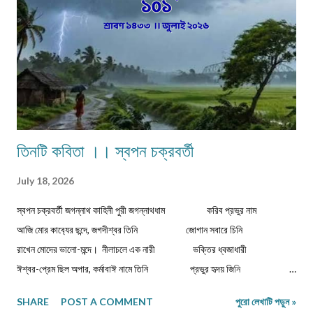
আছে অগ্রজের গল্পকথায়,আর বিভিন...
তিনটি কবিতা ।। স্বপন চক্রবর্তী
July 18, 2026
স্বপন চক্রবর্তী জগন্নাথ কাহিনী পুরী জগন্নাথধাম করিব প্রভুর নাম
আজি মোর কাব‍্যের ছন্দে, জগদীশ্বর তিনি জোগান সবারে চিনি
রাখেন মোদের ভালো-মন্দে। নীলাচলে এক নারী ভক্তির ধ্বজাধারী
ঈশ্বর-প্রেম ছিল অপার, কর্মাবাঈ নামে তিনি প্রভুর হৃদয় জিনি
করিতেন দিব্য সংসার। ভিখারিণী অতি দীন বার্ধক্যে শক্তিহীন ...
SHARE
POST A COMMENT
পুরো লেখাটি পড়ুন »