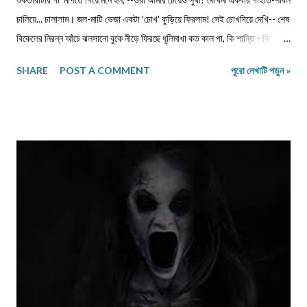
চালিয়ে... চালালাম। জল-মাটি ভেজা একটা 'চোখ' কুড়িয়ে ফিরলাম! সেই চোখদিয়ে দেখি-- শেষ
বিকেলের নিরন্ন আঁচে ঝলসানো বুকে নীড়ে ফিরছে ধূলিমাখা কত কাল পা, কি শান্তি - কি
তৃষ্ণা! পাতাক্ষোয়া কোদালেরর মাথায় ঝরেপড়া ললাটের ঘামে, কারা যেন জীবন শাণ দেয়!
SHARE
POST A COMMENT
পুরো লেখাটি পড়ুন »
রুক্ষঠোঁটের আবরণে এক সময় নেমে আসে শিশিরস্নাত কালনিশি-- মাঝের ব্যবধান মুছে দেয়
প্রতিশ্রুতির ভীড়- - পূর্বজনমের নিদর্শনচুম্বন শেষে হেরে যায় কার মমতাজ-- ম্লান হয়ে যায়
কত পিঁড়ি! ... ম্লান হয়ে যায় কত পিঁড়ি! ... ম্লা...