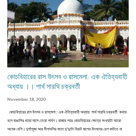
দাঁড়িয়ে কখনো বসে জটলা পাকাতে দেখেছে। এই মাঠের উত্তর দিকে একটি বিশাল তেঁতুল গাছ
ছিল। এই গাছ থেকেই ভূতেরা মাঠে নেমে আসত নিজেদের মধ্যে বিভিন্ন বিষয় নিয়ে আলোচনা
করার জন্য। তাদের আলোচনার বিষয়...
কোচবিহারের রাস উৎসব ও রাসমেলা: এক ঐতিহ্যবাহী
অধ্যায় ।। পার্থ সারথি চক্রবর্তী
November 18, 2020
কোচবিহারের রাস উৎসব ও রাসমেলা : এক ঐতিহ্যবাহী অধ্যায় পার্থ সারথি চক্রবর্তী কথায়
বলে বাঙালির বারো মাসে তেরো পার্বণ। রাজার শহর কোচবিহারের ক্ষেত্রে সংখ্যাটা আরো
অনেক বেশি। দুর্গাপূজা আর দীপাবলির মতো দু'দুটো বিরাট মাপের উৎসবের রেশ কাটতে না