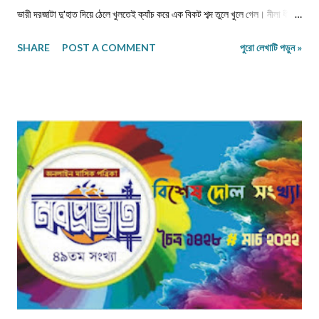
ভারী দরজাটা দু'হাত দিয়ে ঠেলে খুলতেই ক্যাঁচ করে এক বিকট শব্দ তুলে খুলে গেল। নীলা ধীরে
ধীরে ভিতরে প্রবেশ করল। কত বছর পর! অথচ মনে হলো, সময় যেন এই বাড়ির উঠোনে এসে
SHARE
POST A COMMENT
পুরো লেখাটি পড়ুন »
থমকে দাঁড়িয়ে আছে। আজও একইভাবে দাঁড়িয়ে আছে উঠোনের একধারে নিজে থেকে বেড়ে
ওঠা সেই শিউলি গাছটা। শরৎ এলেই যার ফুলের গন্ধে চারদিক ভরে উঠত। সেই গন্ধই যেন
জানিয়ে দিত—মা দুর্গা আসছেন। ভোরবেলা ফুল তোলা নিয়ে নীলা আর ওর বোনের মধ্যে রোজ
ঝগড়া বাঁধত। কেউই এত সকালে ঘুম থেকে উঠে ফুল তুলতে রাজি হতো না। অথচ ঠাম্মির হুকুম
—দুই বোনকেই ফুল তুলতে হবে। দেখতে দেখতে মহালয়ার দিন এসে যেত। ভোরবেলায়
বীরেন্দ্রকৃষ্ণ ভদ্রের কণ্ঠে চণ্ডীপাঠ শুরু হতেই সারা বাড়ি যেন এক মঙ্গলময় আবহে ভরে
উঠত। সেই দিন থেকেই শুরু হয়ে যেত মা, কাকিমা আর জেঠিমাদের ব্যস্ততা। পুজোয় আসা
অতিথিদের জন্য নানারকম মিষ্টি তৈরির ধুম পড়ে ...