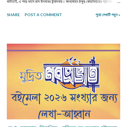
কাটতেই, এ শহর ভাসে রাস উৎসবের উন্মাদনায়। মদনমোহন ঠাকুর কোচবিহারের প্রাণের
ঠাকুর। তাঁকে নিয়ে সবার আবেগ আর শ্রদ্ধা ও ভালবাসা এখানে বাঁধনছাড়া। এক অপূর্ব
SHARE
POST A COMMENT
পুরো লেখাটি পড়ুন »
মিলনোৎসবের চেহারা নেওয়া এই উৎসব ঐতিহ্যবাহী ও ঐতিহাসিক। জন, মত, সম্প্রদায়ের
উর্ধে এই উৎসবের গ্রহণযোগ্যতা। সময়ের কষ্টি পাথরে পরীক্ষিত! এক প্রাণের উৎসব, যা
বহুদিন ধরেই গোটা উত্তরবঙ্গের সর্ববৃহৎ উৎসবে পর্যবসিত।কোচবিহারের এই রাস উৎসবকে
কেন্দ্র করে যে মেলা হয় তাও সময়ের হাত ধরে অনেক বদলে গেছে। এসেছে আধুনিকতার ছোঁয়া!
শৈশবে বাবার হাত ধরে যে মেলা দেখেছি তা চরিত্র ও আকৃতি দু'দিক থেকেই বদলে গেছে। গত
পঁচিশ বছর ধরে খুব কাছে থেকে এই উৎসব ও মেলা দেখা, অনুভব করার সুযোগ হয়েছে। যা
দিনদিন অভিজ্ঞতা ও প্রাপ্তির ঝুলিকে সমৃদ্ধ করে গেছে প্রতি ক্ষেত্রেই। খুব সংক্ষেপে এই
উৎসবের ইতিহাস না জানাটা কিন্তু অবিচারই ...