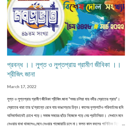
প্রবন্ধ ।। লুপ্ত ও লুপ্তপ্রায় গ্রামীণ জীবিকা ।।
শ্রীজিৎ জানা
March 17, 2022
লুপ্ত ও লুপ্তপ্রায় গ্রামীণ জীবিকা শ্রীজিৎ জানা "সময় চলিয়া যায় নদীর স্রোতের প্রায়"।
স্রোতের ধারা তার দু'প্রান্তে রেখে যায় ভাঙাগড়ার চিহ্ন। কালের দৃশ্যপটেও পরিবর্তনের ছবি
অনিবার্যভাবেই চোখে পড়ে। সমাজ সময়ের ছাঁচে নিজেকে গড়ে নেয় প্রতিনিয়ত। সেখানে মনে
নেওয়ায় বাধা থাকলেও,মেনে নেওয়ার গাজোয়ারি চলে না। ফলত কাল বদলের গাণিতিক হিসেবে
জীবন ও জীবিকার যে রদবদল,তাকেই বোধকরি সংগ্রাম বলা যায়। জীবন সংগ্রাম অথবা টিকে