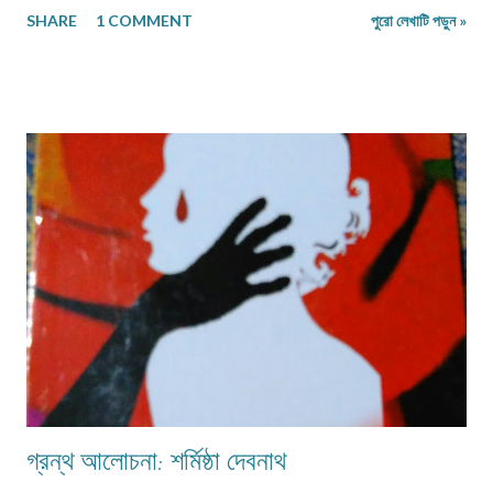
SHARE
1 COMMENT
পুরো লেখাটি পড়ুন »
থাকার সংগ্রাম। মানুষের জীবনযাপনের ক্ষেত্রে আজকে যা অত্যাবশ্যকীয় কাল তার বিকল্প রূপ
পেতে পারে অথবা তা অনাবশ্যক হওয়াও স্বাভাবিক। সেক্ষেত্রে উক্ত বিষয়টির পরিষেবা
দানকারী মানুষদের প্রতিবন্ধকতার সম্মুখীন হওয়া অস্বাভাবিক নয়। এক কালে গাঁয়ে কত
ধরনের পেশার মানুষদের চোখে পোড়তো। কোন পেশা ছিল সম্বৎসরের,আবার কোন পেশা
এককালীন। সব পেশার লোকেরাই কত নিষ্ঠা ভরে গাঁয়ে তাদের পরিষেবা দিত। বিনিময়ে
সামান্য আয় হত তাদের। আর সেই আয়টুকুই ছিল তাদের সংসার নির্বাহের একমাত্র উপায়।
কালে কালান্তরে সেই সব পেশা,সেই সব সমাজবন্ধুরা হারিয়ে গ্যাছে। শুধুমাত্র তারা বেঁচে
আছে অগ্রজের গল্পকথায়,আর বিভিন...
গ্রন্থ আলোচনা: শর্মিষ্ঠা দেবনাথ