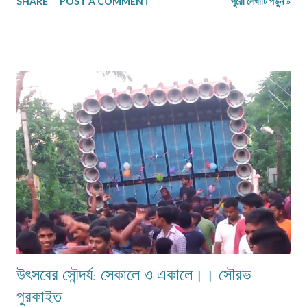
SHARE
POST A COMMENT
পুরো লেখাটি পড়ুন »
14 লাইনের মধ্যে, অণুগল্প কমবেশি 200/250শব্দে)। তাতে অনেককেই সুযোগ দেওয়া যায়।
--ক'টি লেখা পাঠাতে হবে? --মনোনয়নের সুবিধার্থে একাধিক লেখা পাঠানো ভালো। --ফেসবুক
বা অন্য কোন প্লাটফর্মে প্রকাশিত লেখা কি পাঠানো যাবে? --না। সম্পূর্ণ অপ্রকাশিত লেখা
পাঠাতে হবে। --পত্রিকা কোন সময়ে প্রকাশিত হবে? --জানুয়ারি 2024-এর দ্বিতীয়
সপ্তাহে। --লেখা পাঠানোর শেষতারিখ কত? -- 17 ডিসেম্বর 2023। --কীভাবে পাঠাতে
হবে? --মেলবডিতে টাইপ বা পেস্ট করে পাঠাবেন। word ফাইলে পাঠানো যেতে পারে। --
লেখার সঙ্গে কী কী দিতে হবে? --নিজের নাম, ঠিকানা এবং ফোন ও whatsapp নম্বর। (ছবি
দেওয়ার দরকার নেই।) --বিশেষ সতর্কতা কিছু ? --১)মেলের সাবজেক্ট লাইনে লিখবেন '...
উৎসবের সৌন্দর্য: সেকালে ও একালে।। সৌরভ
পুরকাইত