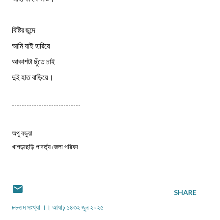
বিষ্টির ছন্দে
আমি যাই হারিয়ে
আকাশটা ছুঁতে চাই
দুই হাত বাড়িয়ে।
----------------------------
অপু বড়ুয়া
খাগড়াছড়ি পাবর্ত্য জেলা পরিষদ
SHARE
৮৮তম সংখ্যা ।। আষাঢ় ১৪৩২ জুন ২০২৫