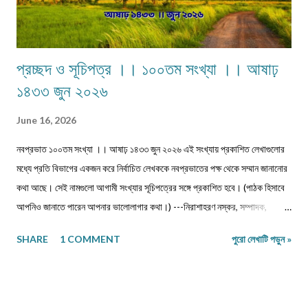
প্রচ্ছদ ও সূচিপত্র ।। ১০০তম সংখ্যা ।। আষাঢ়
১৪৩৩ জুন ২০২৬
June 16, 2026
নবপ্রভাত ১০০তম সংখ্যা ।। আষাঢ় ১৪৩৩ জুন ২০২৬ এই সংখ্যায় প্রকাশিত লেখাগুলোর
মধ্যে প্রতি বিভাগের একজন করে নির্বাচিত লেখককে নবপ্রভাতের পক্ষ থেকে সম্মান জানানোর
কথা আছে। সেই নামগুলো আগামী সংখ্যার সূচিপত্রের সঙ্গে প্রকাশিত হবে। (পাঠক হিসাবে
আপনিও জানাতে পারেন আপনার ভালোলাগার কথা।) ---নিরাশাহরণ নস্কর, সম্পাদক,
নবপ্রভাত। সূচিপত্র প্রবন্ধ-নিবন্ধ-ফিচার প্রবন্ধ ।। ভয় ।। শ্রীশুভ্র প্রবন্ধ ।।
SHARE
1 COMMENT
পুরো লেখাটি পড়ুন »
প্রবীণ জনগণ ।। শ্যামল হুদাতী একাকীত্বের ছাদ থেকে পতন : অনিক দত্ত ও মানুষের
নিঃশ... প্রবন্ধ ।। ধাঙড় ।। মোঃ চাঁন মিয়া ফকির প্রবন্ধ ।। অন্ধকারের উৎস হতে
উৎসারিত আলো ।। কুহেলী... প্রবন্ধ ।। নারীর সম্মান ও অধিকার — অলীক কল্পনা, না...
আন্তর্জাতিক খ্যাতি সম্পন্ন ভাষা বিজ্ঞানী অধ্যাপক প... প্রবন্ধ ।। কবি কৃষ্ণচন্দ্র মজুমদার