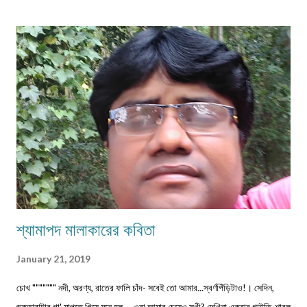
একই মেলেই দেবেন। একজন ব্যক্তি একান্ত প্রয়োজন ছাড়া একাধিক মেল করবেন না।
লেখা মেলবডিতে টাইপ বা পেস্ট করে পাঠাবেন। word ফাইলে পাঠানো যেতে পারে। লেখার
সঙ্গে দেবেন নিজের নাম, ঠিকানা এবং ফোন ও whatsapp নম্বর। (ছবি দেওয়ার দরকার
নেই।) ১) মেলের সাবজেক্ট লাইনে লিখবেন 'মুদ্রিত নবপ্রভাত বইমেলা সংখ্যা ২০২৬-এর
জন্য'। ২) বানানের দিকে বিশেষ নজর দেবেন। ৩) য...
শ্যামাপদ মালাকারের কবিতা
January 21, 2019
চোখ """"""" নদী, অরণ্য, রাতের ফালি চাঁদ- সবেই তো আমার...স্বর্ণপিঁড়িটাও!। সেদিন,
শুকতারাটার গা' মাপতে গিয়ে মনে হল, --ওরা আমার চেয়েও সুখী? দেখিনা একবার গাইতি-শাবল