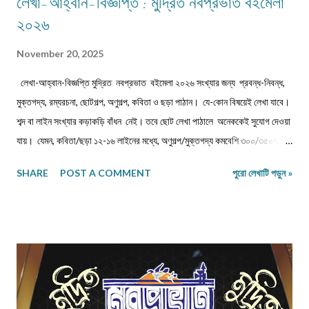
লেখা-আহ্বান-বিজ্ঞপ্তি : মুদ্রিত নবপ্রভাত বইমেলা
২০২৬
November 20, 2025
লেখা-আহ্বান-বিজ্ঞপ্তি মুদ্রিত নবপ্রভাত বইমেলা ২০২৬ সংখ্যার জন্য প্রবন্ধ-নিবন্ধ,
মুক্তগদ্য, রম্যরচনা, ছোটগল্প, অণুগল্প, কবিতা ও ছড়া পাঠান। যে-কোন বিষয়েই লেখা যাবে।
শব্দ বা লাইন সংখ্যার কড়াকড়ি বাঁধন নেই। তবে ছোট লেখা পাঠালে অনেককেই সুযোগ দেওয়া
যায়। যেমন, কবিতা/ছড়া ১২-১৬ লাইনের মধ্যে, অণুগল্প/মুক্তগদ্য কমবেশি ৩০০/৩৫০শব্দে,
গল্প/রম্যরচনা ৮০০-৯০০ শব্দে, প্রবন্ধ/নিবন্ধ ১৫০০-১৬০০ শব্দে হলে ভালো। তবে এ বাঁধন
SHARE
POST A COMMENT
পুরো লেখাটি পড়ুন »
'অবশ্যমান্য' নয়। সম্পূর্ণ অপ্রকাশিত লেখা পাঠাতে হবে। মনোনয়নের সুবিধার্থে একাধিক
লেখা পাঠানো ভালো। তবে একই মেলেই দেবেন। একজন ব্যক্তি একান্ত প্রয়োজন ছাড়া
একাধিক মেল করবেন না। লেখা মেলবডিতে টাইপ বা পেস্ট করে পাঠাবেন। word ফাইলে
পাঠানো যেতে পারে। লেখার সঙ্গে দেবেন নিজের নাম, ঠিকানা এবং ফোন ও whatsapp
নম্বর। (ছবি দেওয়ার দরকার নেই।) ১) মেলের সাবজেক্ট লাইনে লিখবেন 'মুদ্রিত নবপ্রভাত
বইমেলা সংখ্যা ২০২৬-এর জন্য'। ২) বানানের দিকে বিশেষ নজর দেবেন। ৩) যতিচিহ্নের
আগে স্পেস না দিয়ে পরে দেবেন। ৪) বিশেষ কোন চিহ্ন (যেমন @ # ...