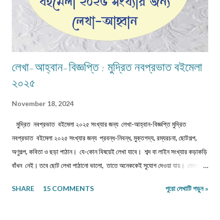
লেখা-আহ্বান-বিজ্ঞপ্তি : মুদ্রিত নবপ্রভাত বইমেলা
২০২৫
November 18, 2024
মুদ্রিত নবপ্রভাত বইমেলা ২০২৫ সংখ্যার জন্য লেখা-আহ্বান-বিজ্ঞপ্তি মুদ্রিত
নবপ্রভাত বইমেলা ২০২৫ সংখ্যার জন্য প্রবন্ধ-নিবন্ধ, মুক্তগদ্য, রম্যরচনা, ছোটগল্প,
অণুগল্প, কবিতা ও ছড়া পাঠান। যে-কোন বিষয়েই লেখা যাবে। শব্দ বা লাইন সংখ্যার কড়াকড়ি
বাঁধন নেই। তবে ছোট লেখা পাঠানো ভালো, তাতে অনেককেই সুযোগ দেওয়া যায়। যেমন,
কবিতা/ছড়া ১২-১৬ লাইনের মধ্যে, অণুগল্প/মুক্তগদ্য কমবেশি ৩০০/৩৫০শব্দে, গল্প/রম্যরচনা
SHARE
15 COMMENTS
পুরো লেখাটি পড়ুন »
৮০০-৯০০ শব্দে, প্রবন্ধ/নিবন্ধ ১৫০০-১৬০০ শব্দে। তবে এ বাঁধন 'অবশ্যমান্য' নয়। সম্পূর্ণ
অপ্রকাশিত লেখা পাঠাতে হবে। মনোনয়নের সুবিধার্থে একাধিক লেখা পাঠানো ভালো। তবে