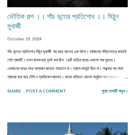
ভৌতিক গল্প ।। পাঁচ ভূতের প্রতিশোধ ।। মিঠুন
মুখার্জী
October 19, 2024
পাঁচ ভূতের প্রতিশোধ মিঠুন মুখার্জী বহু বছর আগের এক ঘটনা। বর্ধমানের শক্তিগড়ের কাছেই
সেই গ্ৰামটি। তখন জনসংখ্যা খুবই কম ছিল ।দুটি বাড়ির মধ্যে একশো গজ দূরত্ব।
একজনের ঘরের খবর অন্যজন জানতে পারতেন না। গ্ৰামে কারেন্ট ছিল না। সন্ধ্যার পর সারা
গ্ৰামের ঘরে ঘরে টেমি ও হ্যারিকেন জ্বলত। কারো বাড়িতে কোনো অনুষ্ঠান হলে হ্যাচাকলাইট
জ্বালানো হতো। একটু সচ্ছল পরিবারে জেনারেটর ভাড়া নিতেন। কেউ মরে গেলে নদীর পাড়ে
SHARE
POST A COMMENT
পুরো লেখাটি পড়ুন »
পুড়াতে যেত। সঙ্গে যাওয়ার জন্য খুব বেশি লোক পাওয়া যেত না। ঐ গ্ৰাম থেকে বাজারের
দূরত্ব তিন কিলোমিটার হবে। বাজারে সন্ধ্যার পর জেনারেটরের লাইন ভাড়া নিয়ে সকলে লাইট
জ্বালাত ও ফ্যান চালাত। বাজারে যাওয়ার সময় একটা বিরাট মাঠ পার হতে হত। যে মাঠের
পুরোটা একজায়গায় দাঁড়িয়ে দেখা যেত না। গ্ৰামের মানুষেরা নিজেদের মধ্যে বলাবলি করত,
সন্ধ্যার পর এই মাঠে ভূতেদের আখরা বসে। তারা অনেকেই রাত্রি বেলা ওই মাঠে ভূতেদের