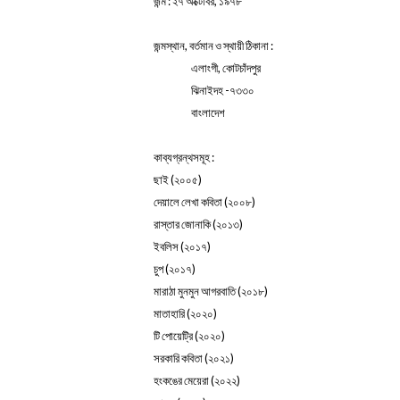
জন্ম : ২৭ অক্টোবর, ১৯৭৮
জন্মস্থান, বর্তমান ও স্থায়ী ঠিকানা :
এলাংগী, কোটচাঁদপুর
ঝিনাইদহ -৭৩৩০
বাংলাদেশ
কাব্যগ্রন্থসমূহ :
ছাই (২০০৫)
দেয়ালে লেখা কবিতা (২০০৮)
রাস্তার জোনাকি (২০১৩)
ইবলিস (২০১৭)
চুপ (২০১৭)
মারাঠা মুনমুন আগরবাতি (২০১৮)
মাতাহারি (২০২০)
টি পোয়েট্রি (২০২০)
সরকারি কবিতা (২০২১)
হংকঙের মেয়েরা (২০২২)