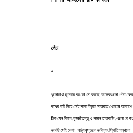
পেঁচা
♦
ধুলোমাখা জুতোয় ঘর মো মো করছে, অনেকগুলো পেঁচা ফেরা
দুধের বাটি নিয়ে সেই সাদা বিড়াল সারারাত খেললো আকাশে
ঠিক যেন বিমান, কুমারীতন্তু ও সমান তারাবাজি, এলো রে বাংল
ভাবছি সেই নেশা : পাঠ্যপুস্তকে ভবিষ্যৎ স্থিতি মাড়ানো