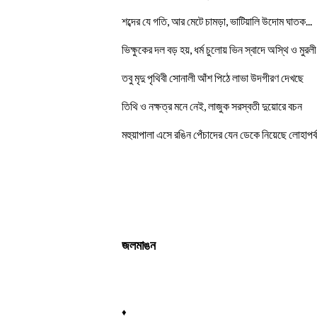
শব্দের যে গতি, আর মেটে চামড়া, ভাটিয়ালি উদোম ঘাতক...
ভিক্ষুকের দল বড় হয়, ধর্ম চুলোয় ভিন স্বাদে অস্থি ও মুরল
তবু মৃদু পৃথিবী সোনালী আঁশ পিঠে লাভা উদগীরণ দেখছে
তিথি ও নক্ষত্র মনে নেই, লাজুক সরস্বতী দুয়োরে বচন
মহুয়াপালা এসে রঙিন পেঁচাদের যেন ডেকে নিয়েছে লোহাপর
জলমাঙন
♦