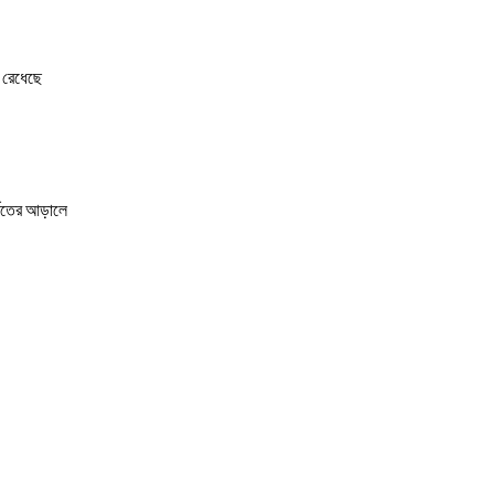
ী রেধেছে
্বতের আড়ালে