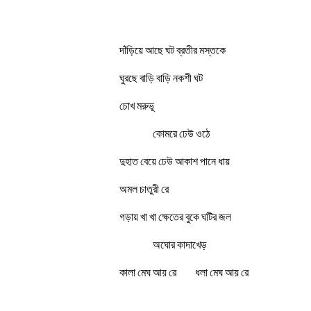
দাঁড়িয়ে আছে ঘট ব্রতীর মস্তকে
ঘুরছে বাড়ি বাড়ি নকশী ঘট
চোখ মরুভূ
কোমরে ঢেউ ওঠে
দুহাত বেয়ে ঢেউ আকাশ পানে ধায়
অমল চাতুরী রে
গড়ায় খা খা ক্ষেতের বুকে ঘটির জল
অঘোর কাদাখেড়
কালা মেঘ আয় রে ধলা মেঘ আয় রে