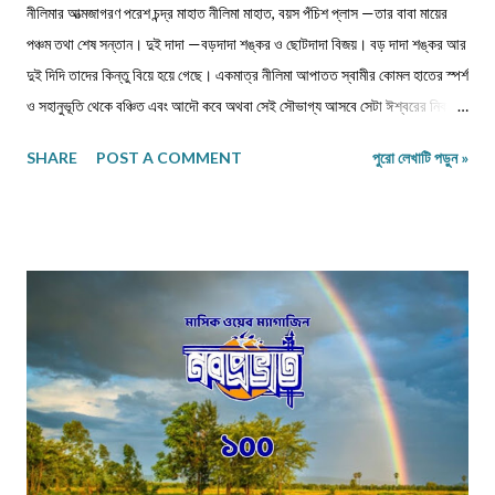
নীলিমার আত্মজাগরণ পরেশ চন্দ্র মাহাত নীলিমা মাহাত, বয়স পঁচিশ প্লাস —তার বাবা মায়ের
পঞ্চম তথা শেষ সন্তান। দুই দাদা —বড়দাদা শঙ্কর ও ছোটদাদা বিজয়। বড় দাদা শঙ্কর আর
দুই দিদি তাদের কিন্তু বিয়ে হয়ে গেছে। একমাত্র নীলিমা আপাতত স্বামীর কোমল হাতের স্পর্শ
ও সহানুভূতি থেকে বঞ্চিত এবং আদৌ কবে অথবা সেই সৌভাগ্য আসবে সেটা ঈশ্বরের নিকটই
একমাত্র জ্ঞাত। সেই সঙ্গে দুবছরের সিনিয়র ছোটদাদা বিজয়েরও নীলিমার মতো অবস্থা।
SHARE
POST A COMMENT
পুরো লেখাটি পড়ুন »
তারও জীবনসঙ্গিনী জুটেনি। মোট সাতজন সদস্য নিয়ে গঠিত সংসার নীলিমাদের পরিবার।
মধ্যবিত্ত পরিবার —মধ্যবিত্ত পরিবার না বলে যদি নিম্নবিত্ত বলা হয় তবুও কোনো
অত্যুক্তি করা হয় না। বাবার প্রত্যেকদিনের আয়ের উপর ভিত্তি করেই চলে সংসার। এই
কঠোর এবং কঠিন পরিস্থিতিতেও নীলিমার মা শ্রীমতী মেনকা‚ সংসার সামলে তার ছেলেমেয়েদের
পড়াশুনার প্রতি যথেষ্ট তৎপর ও সহানুভূতিশীল। তাদের পড়াশুনায় কোনো খামতি রাখেননি।
যথা সময়ে তাদেরকে বিদ্যালয়ের মুখ দেখিয়েছে – টিউশনের বন্দোবস্ত করেছে। তাদের জীবন
যাতে সুখকর হয় সেটাই প্রতিদিন ভগবানের কাছে প্রার্থনা করেছে। পাঁচ-পাঁচটি ছেলেমেয়ের
মধ্যে সবাইকে উচ্চশিক্ষিত করে তোলা একপ...