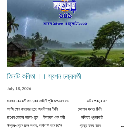
হাইরে পিছিয়ে পড়া মানুষ গুলো! তাদের হয়না কোনো পরিবর্তন। আজ 71 বছর আজাদ হয়েও
বোধহয় যে...
তিনটি কবিতা ।। স্বপন চক্রবর্তী
July 18, 2026
স্বপন চক্রবর্তী জগন্নাথ কাহিনী পুরী জগন্নাথধাম করিব প্রভুর নাম
আজি মোর কাব‍্যের ছন্দে, জগদীশ্বর তিনি জোগান সবারে চিনি
রাখেন মোদের ভালো-মন্দে। নীলাচলে এক নারী ভক্তির ধ্বজাধারী
ঈশ্বর-প্রেম ছিল অপার, কর্মাবাঈ নামে তিনি প্রভুর হৃদয় জিনি