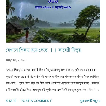
নিঃ...
যেখানে শিকড় রয়ে গেছে ।। কাবেরী মিত্র
July 18, 2026
যেখানে শিকড় রয়ে গেছে কাবেরী মিত্র কিছু দরজা শুধু কাঠের হয় না, স্মৃতির ও হয় একবার
খুললেই বহু বছরের চাপা পড়ে থাকা জীবন আবার ভীড় করে সামনে এসে দাঁড়ায় "যেখানে শিকড়
রয়ে গেছে" প্রায় পঁচিশ বছর পর নীলা ফিরে এলো তার ছেড়ে যাওয়া শিকড়ের কাছে। বাইরের
ভারী দরজাটা দু'হাত দিয়ে ঠেলে খুলতেই ক্যাঁচ করে এক বিকট শব্দ তুলে খুলে গেল। নীলা ধীরে
ধীরে ভিতরে প্রবেশ করল। কত বছর পর! অথচ মনে হলো, সময় যেন এই বাড়ির উঠোনে এসে
SHARE
POST A COMMENT
পুরো লেখাটি পড়ুন »
থমকে দাঁড়িয়ে আছে। আজও একইভাবে দাঁড়িয়ে আছে উঠোনের একধারে নিজে থেকে বেড়ে