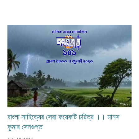
অপ্রকাশিত লেখা পাঠাতে হবে। মনোনয়নের সুবিধার্থে একাধিক লেখা পাঠানো ভালো। তবে
একই মেলেই দেবেন। একজন ব্যক্তি একান্ত প্রয়োজন ছাড়া একাধিক মেল করবেন না।
লেখা মেলবডিতে টাইপ বা পেস্ট করে পাঠাবেন। word ফাইলে পাঠানো যেতে পারে। লেখার
সঙ্গে দেবেন নিজের নাম, ঠিকানা এবং ফোন ও whatsapp নম্বর। (ছবি দেওয়ার দরকার
নেই।) ১) মেলের সাবজেক্ট লাইনে লিখবেন 'মুদ্রিত নবপ্রভাত বইমেলা সংখ্যা ২০২৬-এর
জন্য'। ২) বানানের দিকে বিশেষ নজর দেবেন। ৩) য...
বাংলা সাহিত্যের সেরা কয়েকটি চরিত্র ।। মানস
কুমার সেনগুপ্ত