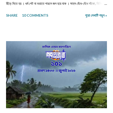
ছিঁড়ে দিতে হয় । ধর্ম পেট না ভরাতে পারলে জল হয়ে যাক । সাহস বেঁধে-বেঁধে সাঁকো, বিনিময়ে
প্রজাপতির ভিড় বাড়ুক । ...এবং মাথা নুইয়ে নেওয়াদের ইন্তেকাল । পাতায়-শাখায় দেখা
SHARE
10 COMMENTS
পুরো লেখাটি পড়ুন »
মনোত্তমা ঝরা-ঘাম শিউলি... দিনশেষে পাতে রোদ সাজায় রোধহীন । কাল্পনিক চরিত্ররা এখনও
চোখে চোখ ঠুকেই বেঁচে থাকে স্বরচিত । ........................ বিজয়ন্ত সরকার
মিলন পাড়া, রায়গঞ্জ উত্তর দিনাজপুর