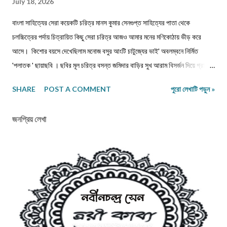
July 18, 2026
বাংলা সাহিত্যের সেরা কয়েকটি চরিত্র মানস কুমার সেনগুপ্ত সাহিত্যের পাতা থেকে
চলচ্চিত্রের পর্দায় চিত্রায়িত কিছু সেরা চরিত্র আজও আমার মনের মণিকোঠায় ভীড় করে
আসে। কিশোর বয়সে দেখেছিলাম মনোজ বসুর আংটি চাটুজ্যের ভাই' অবলম্বনে নির্মিত
'পলাতক ' ছায়াছবি ‌। ছবির মূল চরিত্র বসন্ত জমিদার বাড়ির সুখ আরাম বিসর্জন দিয়ে গ্রামের
পথে, মুক্ত প্রকৃতির মাঝে নিজেকে সঁপে দিতে চেয়েছে। গানপাগল বসন্ত চরিত্রের সঙ্গে
SHARE
POST A COMMENT
পুরো লেখাটি পড়ুন »
নিজেকে একাত্ম করে নিয়ে ভেবেছি, এমনটা যদি আমি পারতাম। ছবিতে বসন্ত জীবন পথের
পথিক হয়ে সংসার ছেড়ে, ঠিকানাবিহীন হয়ে বেরিয়ে পড়েছিল মনের খবর খুঁজতে। রবীন্দ্রনাথের
জনপ্রিয় লেখা
'অতিথি ' গল্প নিয়ে নির্মিত ছায়াছবির মূল চরিত্র তারাপদও কৈশোরকালেই বেড়িয়ে পড়েছিল
ঘরের বাঁধন ছেড়ে। মুক্ত প্রকৃতির কোলে তারাপদর সঙ্গে গেয়ে উঠেছি-' 'এই আকাশে আমার
মুক্তি আলোয় আলোয়, আমার মুক্তি ধূলায় ধূলায় ঘাসে ঘাসে। যৌবনকালে দেখা রমাপদ
চৌধুরীর উপন্যাস 'বনপলাশীর পদাবলী অবলম্বনে নির্মিত ছায়াছবির মূল চরিত্র উদাস গেয়ে
উঠেছে -' মনের কথা কারে বলি আর,...