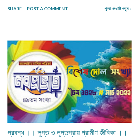
করিতেন দিব্য সংসার। ভিখারিণী অতি দীন বার্ধক্যে শক্তিহীন ...
SHARE
POST A COMMENT
পুরো লেখাটি পড়ুন »
প্রবন্ধ ।। লুপ্ত ও লুপ্তপ্রায় গ্রামীণ জীবিকা ।।