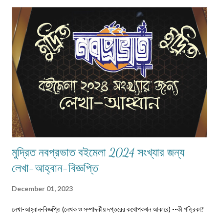
পাঠানো যেতে পারে। লেখার সঙ্গে দেবেন নিজের নাম, ঠিকানা এবং ফোন ও whatsapp
নম্বর। (ছবি দেওয়ার দরকার নেই।) ১) মেলের সাবজেক্ট লাইনে লিখবেন 'মুদ্রিত নবপ্রভাত
বইমেলা সংখ্যা ২০২৬-এর জন্য'। ২) বানানের দিকে বিশেষ নজর দেবেন। ৩) যতিচিহ্নের
আগে স্পেস না দিয়ে পরে দেবেন। ৪) বিশেষ কোন চিহ্ন (যেমন @ # ...
মুদ্রিত নবপ্রভাত বইমেলা 2024 সংখ্যার জন্য
লেখা-আহ্বান-বিজ্ঞপ্তি
December 01, 2023
লেখা-আহ্বান-বিজ্ঞপ্তি (লেখক ও সম্পাদকীয় দপ্তরের কথোপকথন আকারে) --কী পত্রিকা?