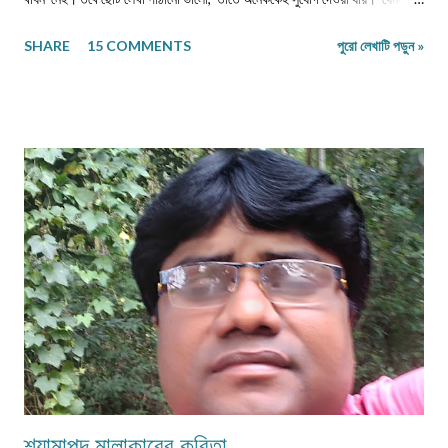
কবিতা/ছড়া ১২-১৬ লাইনের মধ্যে, অণুগল্প/মুক্তগদ্য কমবেশি ৩০০/৩৫০শব্দে, গল্প/রম্যরচনা
SHARE
15 COMMENTS
পুরো লেখাটি পড়ুন »
৮০০-৯০০ শব্দে, প্রবন্ধ/নিবন্ধ ১৫০০-১৬০০ শব্দে। তবে এ বাঁধন 'অবশ্যমান্য' নয়। সম্পূর্ণ
অপ্রকাশিত লেখা পাঠাতে হবে। মনোনয়নের সুবিধার্থে একাধিক লেখা পাঠানো ভালো। তবে
একই মেলেই দেবেন। একজন ব্যক্তি একান্ত প্রয়োজন ছাড়া একাধিক মেল করবেন না।
লেখা মেলবডিতে টাইপ বা পেস্ট করে পাঠাবেন। word ফাইলে পাঠানো যেতে পারে। লেখার
সঙ্গে দেবেন নিজের নাম, ঠিকানা এবং ফোন ও whatsapp নম্বর। (ছবি দেওয়ার দরকার
নেই।) ১) মেলের সাবজেক্ট লাইনে লিখবেন 'মুদ্রিত নবপ্রভাত বইমেলা সংখ্যা ২০২৬-এর
জন্য'। ২) বানানের দিকে বিশেষ নজর দেবেন। ৩) য...
শ্যামাপদ মালাকারের কবিতা