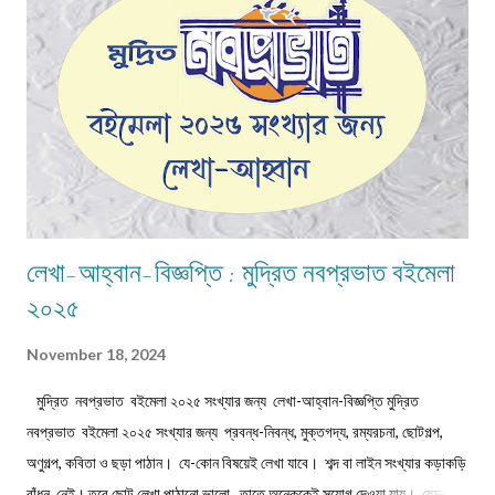
ধর্মচেতনাকে জলাঞ্জলি দিয়ে কিছু মানুষ তার পশুত্বের পরিচয় দিয়েছে ধর্ষণ ও ন...
লেখা-আহ্বান-বিজ্ঞপ্তি : মুদ্রিত নবপ্রভাত বইমেলা
২০২৫
November 18, 2024
মুদ্রিত নবপ্রভাত বইমেলা ২০২৫ সংখ্যার জন্য লেখা-আহ্বান-বিজ্ঞপ্তি মুদ্রিত
নবপ্রভাত বইমেলা ২০২৫ সংখ্যার জন্য প্রবন্ধ-নিবন্ধ, মুক্তগদ্য, রম্যরচনা, ছোটগল্প,
অণুগল্প, কবিতা ও ছড়া পাঠান। যে-কোন বিষয়েই লেখা যাবে। শব্দ বা লাইন সংখ্যার কড়াকড়ি
বাঁধন নেই। তবে ছোট লেখা পাঠানো ভালো, তাতে অনেককেই সুযোগ দেওয়া যায়। যেমন,