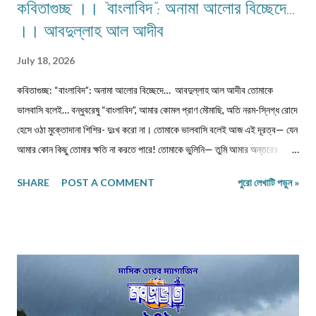
কবিতাগুচ্ছ ।। “বাংলাবিদ”: অনামা আলোর বিচ্ছেদে…
।। আবদুল্লাহ আল আদীব
July 18, 2026
কবিতাগুচ্ছ: “বাংলাবিদ”: অনামা আলোর বিচ্ছেদে… আবদুল্লাহ আল আদীব তোমাকে
ভালবাসি বলেই… বন্ধুবরেষু “বাংলাবিদ”, আমার কোমল প্রাণ মৌমাছি, অতি নরম-স্নিগ্ধ রোদে
হেসে ওঠা মুক্তোদানা শিশির- দুঃখ করো না। তোমাকে ভালবাসি বলেই আজ এই দূরত্ব— যেন
আমার কোন কিছু তোমার ক্ষতি না করতে পারে! তোমাকে ভুলিনি— তুমি আমার অন্তরের
ইচ্ছের অন্তঃপুরে পাহাড়ের মতো ভারী হয়ে বসে আছো, এ যেন সভ্যতার এক ধ্বংসাবশেষ।
SHARE
POST A COMMENT
পুরো লেখাটি পড়ুন »
প্রতিটি নিঃশ্বাসে তোমার নাম প্রকম্পিত হয়, যেন ধারালো ছুরি বুক চিরে রক্ত ঝরায়। ভুলতে
চেয়েছি— কিন্তু স্মৃতিগুলো আমার রক্তে জমাট বেঁধে আছে, যেন পাথরখচিত প্রাচীন লিপি।
তুমি হয়ে গেছো আমার নীরব কান্না, প্রতিটি লিখতে না পারা কবিতা আমার ভাঙা আত্মার
লুকানো আর্তনাদ। তোমার স্পর্শ নেই, নেই আমাদের সম্পর্কের কোন নাম— তবু তুমি আছো
অদৃশ্য, অমোঘ, যেন প্রতিটি ক্ষতচিহ্নে চিরন্তন বসবাস করা এক নিঃশব্দ মৃত্যু। ক্ষত-নিবদ্ধ
বাঁশি… প্রিয় “বাংলাবিদ” আমার, কি এক আশ্চর্য সমর্পণ তন্ময়তা, মোহময় আকর্ষণ, বকুলের
বিহ্বল ঘ্রাণ তোমার সত্তায়! তোমার বিস্তীর্ণ গালিচা থেকে বিদীর্ণ হয়ে আজ আমি বিচ্ছেদের