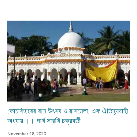
জ্বালাত ও ফ্যান চালাত। বাজারে যাওয়ার সময় একটা বিরাট মাঠ পার হতে হত। যে মাঠের
পুরোটা একজায়গায় দাঁড়িয়ে দেখা যেত না। গ্ৰামের মানুষেরা নিজেদের মধ্যে বলাবলি করত,
সন্ধ্যার পর এই মাঠে ভূতেদের আখরা বসে। তারা অনেকেই রাত্রি বেলা ওই মাঠে ভূতেদের
দাঁড়িয়ে কখনো বসে জটলা পাকাতে দেখেছে। এই মাঠের উত্তর দিকে একটি বিশাল তেঁতুল গাছ
ছিল। এই গাছ থেকেই ভূতেরা মাঠে নেমে আসত নিজেদের মধ্যে বিভিন্ন বিষয় নিয়ে আলোচনা
করার জন্য। তাদের আলোচনার বিষয়...
কোচবিহারের রাস উৎসব ও রাসমেলা: এক ঐতিহ্যবাহী
অধ্যায় ।। পার্থ সারথি চক্রবর্তী
November 18, 2020