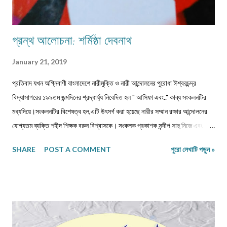
গ্রন্থ আলোচনা: শর্মিষ্ঠা দেবনাথ
January 21, 2019
প্রতিবাদ যখন অগ্নিবাণী বাংলাদেশে নারীমুক্তি ও নারী আন্দোলনের পুরোধা ঈশ্বরচন্দ্র
বিদ্যাসাগরের ১৯৯তম জন্মদিনের শ্রদ্ধার্ঘ্য নিবেদিত হল " আসিফা এবং.." কাব্য সংকলনটির
মধ্যদিয়ে।সংকলনটির বিশেষত্ব হল,এটি উৎসর্গ করা হয়েছে নারীর সম্মান রক্ষার আন্দোলনের
যোগ্যতম ব্যক্তি শহীদ শিক্ষক বরুন বিশ্বাসকে। সংকলক প্রকাশক সন্দীপ সাহু নিজে এবং
বিশিষ্ট কবি সাহিত্যিকদের দিয়ে লিখিয়ে নিয়েছেন এমন কিছু কবিতা, যা শুধুমাত্র শব্দ ও ছন্দের
SHARE
POST A COMMENT
পুরো লেখাটি পড়ুন »
অনুবন্ধ নয়, এক একটি অগ্নিবাণী।আসলে জীবনকে দেখার স্বাতন্ত্র‍্যে কবিরা সব সময়ই
অগ্রগণ্য এবং অনন্য।যুগ ও জীবন দ্বন্দ্বের কণ্ঠস্বরকে আশ্রয় করে,একদিকে মনের প্রবল
দাহ ও অন্যদিকে নির্যাতিতা শিশুকন্যা ও নারীর প্রতি মনের গভীর আকুলতা থেকে প্রকাশ
পেয়েছে "আসিফা এবং" এর কবিতাগুলি।এক অন্ধকার সময়ের মুখোমুখি আমরা,সেই অন্ধকার
আমাদের নিয়ে এসেছে সামাজিক অবক্ষয়ের শেষধাপে যেখানে নৈতিকতা,পাপবোধ,গ্লানিকে সরিয়ে
রেখে, সমাজের বানানো নিয়মকে তোয়াক্কা না করে,অনায়াস দক্ষতায় ও ক্ষিপ্রতায় নিজেরই