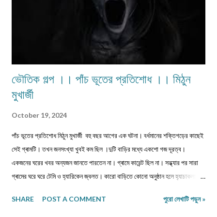
ভৌতিক গল্প ।। পাঁচ ভূতের প্রতিশোধ ।। মিঠুন
মুখার্জী
October 19, 2024
পাঁচ ভূতের প্রতিশোধ মিঠুন মুখার্জী বহু বছর আগের এক ঘটনা। বর্ধমানের শক্তিগড়ের কাছেই
সেই গ্ৰামটি। তখন জনসংখ্যা খুবই কম ছিল ।দুটি বাড়ির মধ্যে একশো গজ দূরত্ব।
একজনের ঘরের খবর অন্যজন জানতে পারতেন না। গ্ৰামে কারেন্ট ছিল না। সন্ধ্যার পর সারা
গ্ৰামের ঘরে ঘরে টেমি ও হ্যারিকেন জ্বলত। কারো বাড়িতে কোনো অনুষ্ঠান হলে হ্যাচাকলাইট
জ্বালানো হতো। একটু সচ্ছল পরিবারে জেনারেটর ভাড়া নিতেন। কেউ মরে গেলে নদীর পাড়ে
SHARE
POST A COMMENT
পুরো লেখাটি পড়ুন »
পুড়াতে যেত। সঙ্গে যাওয়ার জন্য খুব বেশি লোক পাওয়া যেত না। ঐ গ্ৰাম থেকে বাজারের
দূরত্ব তিন কিলোমিটার হবে। বাজারে সন্ধ্যার পর জেনারেটরের লাইন ভাড়া নিয়ে সকলে লাইট