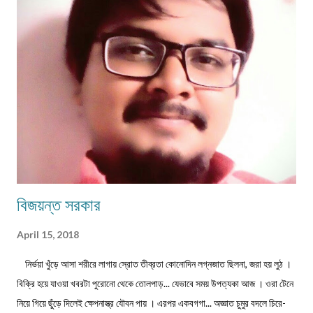
।। সুমন বিপ্লব ফিচার ।। চা দিবস ।। অশোক বন্দ্যোপাধ্যায় ফিচার ।। বর্তমান
প্রেক্ষাপটে আন্তর্জাতিক জীববৈচিত্... রম্যনাটিকা ।। পাত্র দেখা ।। সুশীল বন্দ্যোপাধ্যায়
ভ্রমণকাহিনি মাজান্দারান: কাস্পিয়ান সাগরের তীর... ঝরণার গান শুনতে ।। ...
বিজয়ন্ত সরকার
April 15, 2018
নির্ভয়া খুঁড়ে আসা শরীরে লাগায় স্রোত তীব্রতা কোনোদিন লগ্নজাত ছিলনা, জরা হয় লুঠ ।
বিক্রি হয়ে যাওয়া খবরটা পুরোনো থেকে তোলপাড়... যেভাবে সময় উপত্যকা আজ । ওরা টেনে
নিয়ে গিয়ে ছুঁড়ে দিলেই ক্ষেপনাস্ত্র যৌবন পায় । এরপর একবগগা... অজ্ঞাত চুমুর বদলে চিরে-