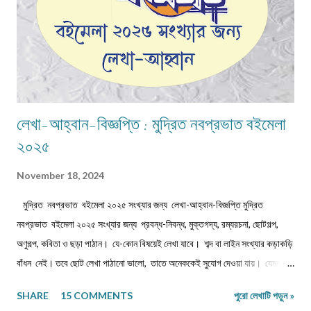
লেখা-আহ্বান-বিজ্ঞপ্তি : মুদ্রিত নবপ্রভাত বইমেলা
২০২৫
November 18, 2024
মুদ্রিত নবপ্রভাত বইমেলা ২০২৫ সংখ্যার জন্য লেখা-আহ্বান-বিজ্ঞপ্তি মুদ্রিত
নবপ্রভাত বইমেলা ২০২৫ সংখ্যার জন্য প্রবন্ধ-নিবন্ধ, মুক্তগদ্য, রম্যরচনা, ছোটগল্প,
অণুগল্প, কবিতা ও ছড়া পাঠান। যে-কোন বিষয়েই লেখা যাবে। শব্দ বা লাইন সংখ্যার কড়াকড়ি
বাঁধন নেই। তবে ছোট লেখা পাঠানো ভালো, তাতে অনেককেই সুযোগ দেওয়া যায়। যেমন,
কবিতা/ছড়া ১২-১৬ লাইনের মধ্যে, অণুগল্প/মুক্তগদ্য কমবেশি ৩০০/৩৫০শব্দে, গল্প/রম্যরচনা
SHARE
15 COMMENTS
পুরো লেখাটি পড়ুন »
৮০০-৯০০ শব্দে, প্রবন্ধ/নিবন্ধ ১৫০০-১৬০০ শব্দে। তবে এ বাঁধন 'অবশ্যমান্য' নয়। সম্পূর্ণ