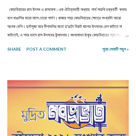
কোচবিহারের রাস উৎসব ও রাসমেলা : এক ঐতিহ্যবাহী অধ্যায় পার্থ সারথি চক্রবর্তী কথায়
বলে বাঙালির বারো মাসে তেরো পার্বণ। রাজার শহর কোচবিহারের ক্ষেত্রে সংখ্যাটা আরো
অনেক বেশি। দুর্গাপূজা আর দীপাবলির মতো দু'দুটো বিরাট মাপের উৎসবের রেশ কাটতে না
কাটতেই, এ শহর ভাসে রাস উৎসবের উন্মাদনায়। মদনমোহন ঠাকুর কোচবিহারের প্রাণের
ঠাকুর। তাঁকে নিয়ে সবার আবেগ আর শ্রদ্ধা ও ভালবাসা এখানে বাঁধনছাড়া। এক অপূর্ব
SHARE
POST A COMMENT
পুরো লেখাটি পড়ুন »
মিলনোৎসবের চেহারা নেওয়া এই উৎসব ঐতিহ্যবাহী ও ঐতিহাসিক। জন, মত, সম্প্রদায়ের
উর্ধে এই উৎসবের গ্রহণযোগ্যতা। সময়ের কষ্টি পাথরে পরীক্ষিত! এক প্রাণের উৎসব, যা
বহুদিন ধরেই গোটা উত্তরবঙ্গের সর্ববৃহৎ উৎসবে পর্যবসিত।কোচবিহারের এই রাস উৎসবকে
কেন্দ্র করে যে মেলা হয় তাও সময়ের হাত ধরে অনেক বদলে গেছে। এসেছে আধুনিকতার ছোঁয়া!
শৈশবে বাবার হাত ধরে যে মেলা দেখেছি তা চরিত্র ও আকৃতি দু'দিক থেকেই বদলে গেছে। গত
পঁচিশ বছর ধরে খুব কাছে থেকে এই উৎসব ও মেলা দেখা, অনুভব করার সুযোগ হয়েছে। যা
দিনদিন অভিজ্ঞতা ও প্রাপ্তির ঝুলিকে সমৃদ্ধ করে গেছে প্রতি ক্ষেত্রেই। খুব সংক্ষেপে এই
উৎসবের ইতিহাস না জানাটা কিন্তু অবিচারই ...