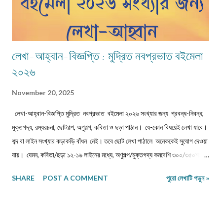
লেখা-আহ্বান-বিজ্ঞপ্তি : মুদ্রিত নবপ্রভাত বইমেলা
২০২৬
November 20, 2025
লেখা-আহ্বান-বিজ্ঞপ্তি মুদ্রিত নবপ্রভাত বইমেলা ২০২৬ সংখ্যার জন্য প্রবন্ধ-নিবন্ধ,
মুক্তগদ্য, রম্যরচনা, ছোটগল্প, অণুগল্প, কবিতা ও ছড়া পাঠান। যে-কোন বিষয়েই লেখা যাবে।
শব্দ বা লাইন সংখ্যার কড়াকড়ি বাঁধন নেই। তবে ছোট লেখা পাঠালে অনেককেই সুযোগ দেওয়া
যায়। যেমন, কবিতা/ছড়া ১২-১৬ লাইনের মধ্যে, অণুগল্প/মুক্তগদ্য কমবেশি ৩০০/৩৫০শব্দে,
গল্প/রম্যরচনা ৮০০-৯০০ শব্দে, প্রবন্ধ/নিবন্ধ ১৫০০-১৬০০ শব্দে হলে ভালো। তবে এ বাঁধন
SHARE
POST A COMMENT
পুরো লেখাটি পড়ুন »
'অবশ্যমান্য' নয়। সম্পূর্ণ অপ্রকাশিত লেখা পাঠাতে হবে। মনোনয়নের সুবিধার্থে একাধিক
লেখা পাঠানো ভালো। তবে একই মেলেই দেবেন। একজন ব্যক্তি একান্ত প্রয়োজন ছাড়া
একাধিক মেল করবেন না। লেখা মেলবডিতে টাইপ বা পেস্ট করে পাঠাবেন। word ফাইলে