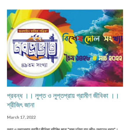
ব্যঞ্জনাময় না হলেও নবীনচন্দ্র সেনের 'ত্রয়ী' কাব্য বিশেষ মর্যাদা দাবি করতেই পারে। তাছাড়া
'ত্রয়ী' কাব্যে ধর্মীয় ভাবধারার আবেগ ফুটিয়ে তোলা হয়েছে। ‎ ‎নবীনচন্দ্র সেন বহু কাব্য
লিখেছেন। যেমন- 'অবকাশরঞ্জিনী','পলাশীর যুদ্ধ', 'ক্লিওপেট্রা', 'রঙ্গমতী', 'খ্রীষ্ট', ...
প্রবন্ধ ।। লুপ্ত ও লুপ্তপ্রায় গ্রামীণ জীবিকা ।।
শ্রীজিৎ জানা
March 17, 2022
লুপ্ত ও লুপ্তপ্রায় গ্রামীণ জীবিকা শ্রীজিৎ জানা "সময় চলিয়া যায় নদীর স্রোতের প্রায়"।