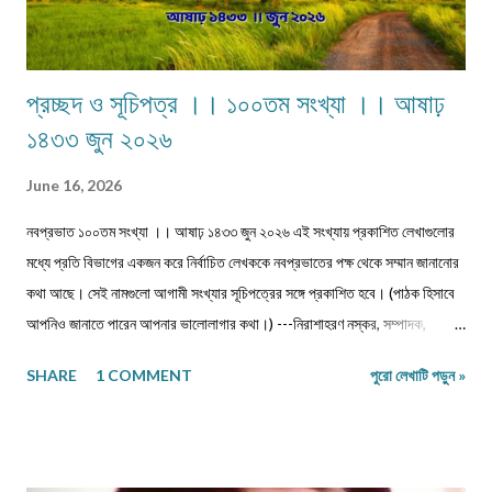
প্রচ্ছদ ও সূচিপত্র ।। ১০০তম সংখ্যা ।। আষাঢ়
১৪৩৩ জুন ২০২৬
June 16, 2026
নবপ্রভাত ১০০তম সংখ্যা ।। আষাঢ় ১৪৩৩ জুন ২০২৬ এই সংখ্যায় প্রকাশিত লেখাগুলোর
মধ্যে প্রতি বিভাগের একজন করে নির্বাচিত লেখককে নবপ্রভাতের পক্ষ থেকে সম্মান জানানোর
কথা আছে। সেই নামগুলো আগামী সংখ্যার সূচিপত্রের সঙ্গে প্রকাশিত হবে। (পাঠক হিসাবে
আপনিও জানাতে পারেন আপনার ভালোলাগার কথা।) ---নিরাশাহরণ নস্কর, সম্পাদক,
নবপ্রভাত। সূচিপত্র প্রবন্ধ-নিবন্ধ-ফিচার প্রবন্ধ ।। ভয় ।। শ্রীশুভ্র প্রবন্ধ ।।
SHARE
1 COMMENT
পুরো লেখাটি পড়ুন »
প্রবীণ জনগণ ।। শ্যামল হুদাতী একাকীত্বের ছাদ থেকে পতন : অনিক দত্ত ও মানুষের
নিঃশ... প্রবন্ধ ।। ধাঙড় ।। মোঃ চাঁন মিয়া ফকির প্রবন্ধ ।। অন্ধকারের উৎস হতে
উৎসারিত আলো ।। কুহেলী... প্রবন্ধ ।। নারীর সম্মান ও অধিকার — অলীক কল্পনা, না...
আন্তর্জাতিক খ্যাতি সম্পন্ন ভাষা বিজ্ঞানী অধ্যাপক প... প্রবন্ধ ।। কবি কৃষ্ণচন্দ্র মজুমদার