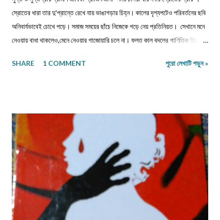
স্রোতের ধারা তার দু'প্রান্তে রেখে যায় ভাঙাগড়ার চিহ্ন। কালের দৃশ্যপটেও পরিবর্তনের ছবি
অনিবার্যভাবেই চোখে পড়ে। সমাজ সময়ের ছাঁচে নিজেকে গড়ে নেয় প্রতিনিয়ত। সেখানে মনে
নেওয়ায় বাধা থাকলেও,মেনে নেওয়ার গাজোয়ারি চলে না। ফলত কাল বদলের গাণিতিক হিসেবে
জীবন ও জীবিকার যে রদবদল,তাকেই বোধকরি সংগ্রাম বলা যায়। জীবন সংগ্রাম অথবা টিকে
SHARE
1 COMMENT
পুরো লেখাটি পড়ুন »
থাকার সংগ্রাম। মানুষের জীবনযাপনের ক্ষেত্রে আজকে যা অত্যাবশ্যকীয় কাল তার বিকল্প রূপ
পেতে পারে অথবা তা অনাবশ্যক হওয়াও স্বাভাবিক। সেক্ষেত্রে উক্ত বিষয়টির পরিষেবা
দানকারী মানুষদের প্রতিবন্ধকতার সম্মুখীন হওয়া অস্বাভাবিক নয়। এক কালে গাঁয়ে কত
ধরনের পেশার মানুষদের চোখে পোড়তো। কোন পেশা ছিল সম্বৎসরের,আবার কোন পেশা
এককালীন। সব পেশার লোকেরাই কত নিষ্ঠা ভরে গাঁয়ে তাদের পরিষেবা দিত। বিনিময়ে
সামান্য আয় হত তাদের। আর সেই আয়টুকুই ছিল তাদের সংসার নির্বাহের একমাত্র উপায়।
কালে কালান্তরে সেই সব পেশা,সেই সব সমাজবন্ধুরা হারিয়ে গ্যাছে। শুধুমাত্র তারা বেঁচে
আছে অগ্রজের গল্পকথায়,আর বিভিন...