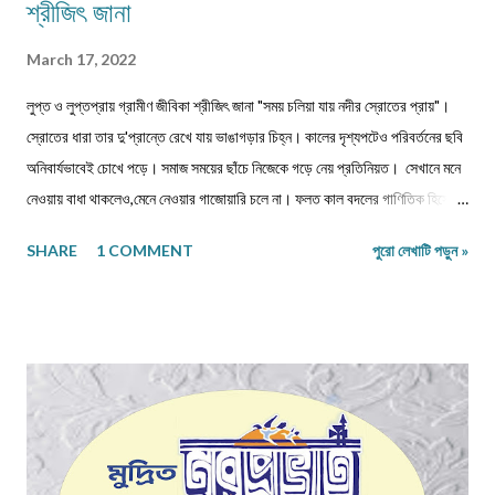
শ্রীজিৎ জানা
March 17, 2022
লুপ্ত ও লুপ্তপ্রায় গ্রামীণ জীবিকা শ্রীজিৎ জানা "সময় চলিয়া যায় নদীর স্রোতের প্রায়"।
স্রোতের ধারা তার দু'প্রান্তে রেখে যায় ভাঙাগড়ার চিহ্ন। কালের দৃশ্যপটেও পরিবর্তনের ছবি
অনিবার্যভাবেই চোখে পড়ে। সমাজ সময়ের ছাঁচে নিজেকে গড়ে নেয় প্রতিনিয়ত। সেখানে মনে
নেওয়ায় বাধা থাকলেও,মেনে নেওয়ার গাজোয়ারি চলে না। ফলত কাল বদলের গাণিতিক হিসেবে
জীবন ও জীবিকার যে রদবদল,তাকেই বোধকরি সংগ্রাম বলা যায়। জীবন সংগ্রাম অথবা টিকে
SHARE
1 COMMENT
পুরো লেখাটি পড়ুন »
থাকার সংগ্রাম। মানুষের জীবনযাপনের ক্ষেত্রে আজকে যা অত্যাবশ্যকীয় কাল তার বিকল্প রূপ
পেতে পারে অথবা তা অনাবশ্যক হওয়াও স্বাভাবিক। সেক্ষেত্রে উক্ত বিষয়টির পরিষেবা
দানকারী মানুষদের প্রতিবন্ধকতার সম্মুখীন হওয়া অস্বাভাবিক নয়। এক কালে গাঁয়ে কত
ধরনের পেশার মানুষদের চোখে পোড়তো। কোন পেশা ছিল সম্বৎসরের,আবার কোন পেশা
এককালীন। সব পেশার লোকেরাই কত নিষ্ঠা ভরে গাঁয়ে তাদের পরিষেবা দিত। বিনিময়ে
সামান্য আয় হত তাদের। আর সেই আয়টুকুই ছিল তাদের সংসার নির্বাহের একমাত্র উপায়।
কালে কালান্তরে সেই সব পেশা,সেই সব সমাজবন্ধুরা হারিয়ে গ্যাছে। শুধুমাত্র তারা বেঁচে
আছে অগ্রজের গল্পকথায়,আর বিভিন...