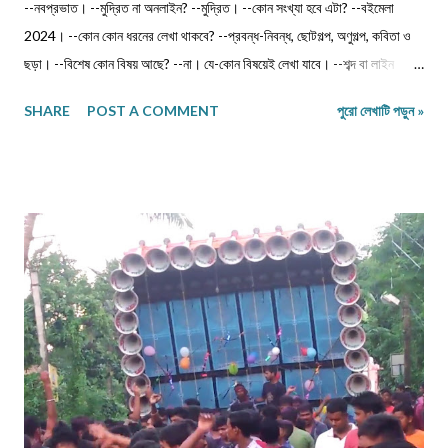
--নবপ্রভাত। --মুদ্রিত না অনলাইন? --মুদ্রিত। --কোন সংখ্যা হবে এটা? --বইমেলা
2024। --কোন কোন ধরনের লেখা থাকবে? --প্রবন্ধ-নিবন্ধ, ছোটগল্প, অণুগল্প, কবিতা ও
ছড়া। --বিশেষ কোন বিষয় আছে? --না। যে-কোন বিষয়েই লেখা যাবে। --শব্দ বা লাইন
সংখ্যার কোন বাঁধন আছে? --না। নেই। তবে ছোট লেখা পাঠানো ভালো (যেমন, কবিতা 12-
SHARE
POST A COMMENT
পুরো লেখাটি পড়ুন »
14 লাইনের মধ্যে, অণুগল্প কমবেশি 200/250শব্দে)। তাতে অনেককেই সুযোগ দেওয়া যায়।
--ক'টি লেখা পাঠাতে হবে? --মনোনয়নের সুবিধার্থে একাধিক লেখা পাঠানো ভালো। --ফেসবুক
বা অন্য কোন প্লাটফর্মে প্রকাশিত লেখা কি পাঠানো যাবে? --না। সম্পূর্ণ অপ্রকাশিত লেখা
পাঠাতে হবে। --পত্রিকা কোন সময়ে প্রকাশিত হবে? --জানুয়ারি 2024-এর দ্বিতীয়
সপ্তাহে। --লেখা পাঠানোর শেষতারিখ কত? -- 17 ডিসেম্বর 2023। --কীভাবে পাঠাতে
হবে? --মেলবডিতে টাইপ বা পেস্ট করে পাঠাবেন। word ফাইলে পাঠানো যেতে পারে। --
লেখার সঙ্গে কী কী দিতে হবে? --নিজের নাম, ঠিকানা এবং ফোন ও whatsapp নম্বর। (ছবি
দেওয়ার দরকার নেই।) --বিশেষ সতর্কতা কিছু ? --১)মেলের সাবজেক্ট লাইনে লিখবেন '...