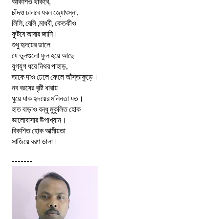
আকাশও থাকবে,
চাঁদও ঢালবে ধবল জ্যোৎস্না,
লিলি, বেলি ,মাধবী, কেতকীও
ফুটবে আবার জানি।
শুধু হৃদয়ের ডালে
যে ভুলগুলো ফুল হয়ে আছে
যুগযুগ ধরে নিথর পাহাড়,
তাকে দাও ঢেলে ফেলে আঁস্তাকুড়ে।
নব বরষের বৃষ্টি ধারায়
ধুয়ে যাক হৃদয়ের মলিনতা যত।
হাত বাড়াও বন্ধু মুকুলিত হোক
ভালোবাসার উপাখ্যান।
বিকশিত হোক আত্মীয়তা
সাজিয়ে বরণ ডালা।
-------