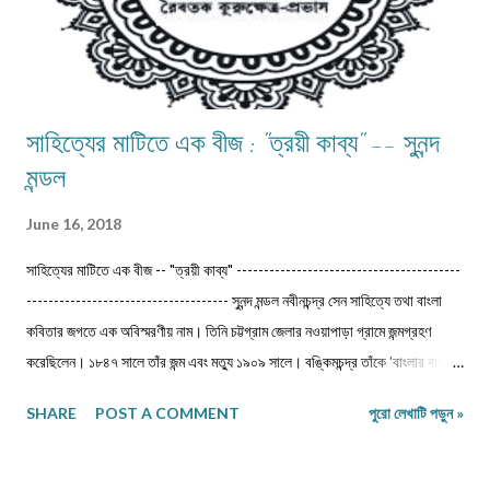
সাহিত্যের মাটিতে এক বীজ : "ত্রয়ী কাব্য" -- সুনন্দ
মন্ডল
June 16, 2018
সাহিত্যের মাটিতে এক বীজ -- "ত্রয়ী কাব্য" -----------------------------------------
------------------------------------- সুনন্দ মন্ডল নবীনচন্দ্র সেন সাহিত্যে তথা বাংলা
কবিতার জগতে এক অবিস্মরণীয় নাম। তিনি চট্টগ্রাম জেলার নওয়াপাড়া গ্রামে জন্মগ্রহণ
করেছিলেন। ১৮৪৭ সালে তাঁর জন্ম এবং মত্যু ১৯০৯ সালে। বঙ্কিমচন্দ্র তাঁকে 'বাংলার বায়রন'
বলেছেন। ‎জীবৎকালীন যুগে আত্মপ্রত্যয়ের মধ্যে জাতীয় চরিত্র আত্মস্থ করে নতুন সংস্কারে
SHARE
POST A COMMENT
পুরো লেখাটি পড়ুন »
প্রয়াসী হয়ে ভবিষ্যতের স্বপ্ন দেখেছেন।মধুসূদন-হেমচন্দ্র-নবীনচন্দ্র--এই তিন কবি বাংলা
কাব্যধারায় প্রাণ সঞ্চার করেছিলেন। বিশেষত মহাকাব্য লেখার দুঃসাহস দেখিয়েছিলেন। এদিক
থেকে মধুসূদন দত্ত একজন সফল মহাকাব্যিক। তাঁর 'মেঘনাদ বধ' কাব্যের মত গভীর ও