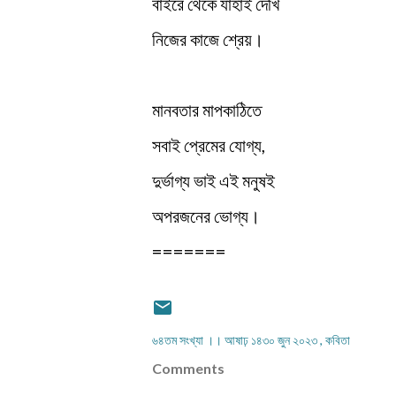
বাইরে থেকে যাহাই দেখি
নিজের কাজে শ্রেয়।
মানবতার মাপকাঠিতে
সবাই প্রেমের যোগ্য,
দুর্ভাগ্য ভাই এই মনুষই
অপরজনের ভোগ্য।
=======
৬৪তম সংখ্যা ।। আষাঢ় ১৪৩০ জুন ২০২৩
কবিতা
Comments