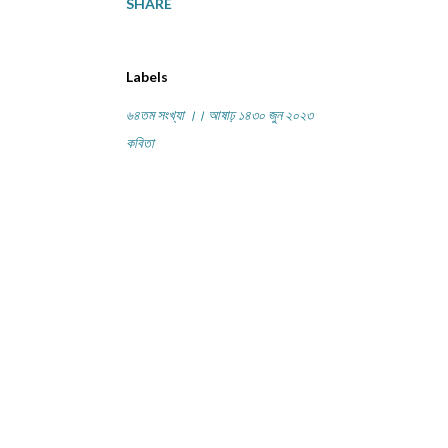
SHARE
Labels
৬৪তম সংখ্যা ।। আষাঢ় ১৪৩০ জুন ২০২৩
কবিতা